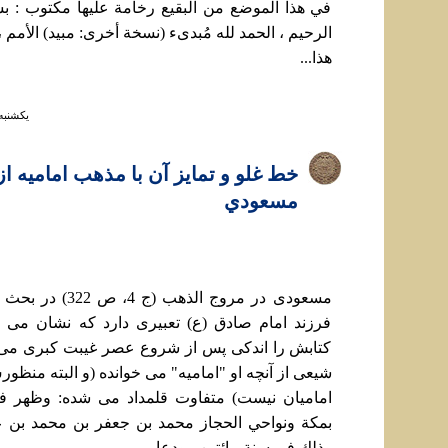
في هذا الموضع من البقيع رخامة عليها مكتوب : ب
الرحيم ، الحمد لله مُبدیء (نسخة أخری: مبيد) الأمم 
هذا...
يكشنبه ۲۹ دي ۱۳۹۸ ساعت 
خط غلو و تمايز آن با مذهب اماميه از
مسعودي
مسعودی در مروج الذهب (
فرزند امام صادق (ع) تعبيری دارد که نشان می د
کتابش را اندکی پس از شروع عصر غيبت کبری می
شيعی از آنچه او "اماميه" می خوانده (و البته منظو
اماميان نيست) متفاوت قلمداد می شده: وظهر في
بمكة ونواحي الحجاز محمد بن جعفر بن محمد بن 
وذلك في سنة مائتين ، ودعا...