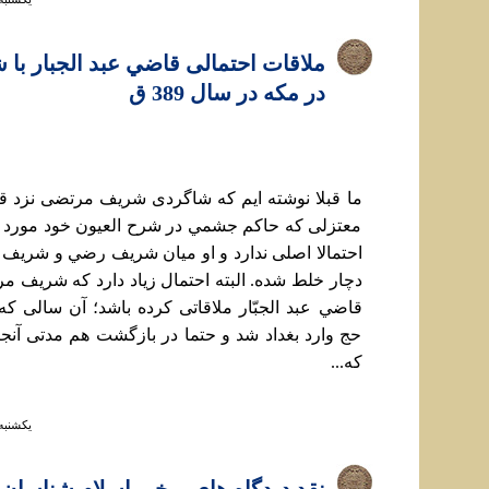
ملاقات احتمالی قاضي عبد الجبار ب
در مکه در سال 389 ق
ما قبلا نوشته ايم که شاگردی شريف مرتضی نزد قا
معتزلی که حاکم جشمي در شرح العيون خود مورد اش
احتمالا اصلی ندارد و او ميان شريف رضي و شريف 
دچار خلط شده. البته احتمال زياد دارد که شريف مرت
قاضي عبد الجبّار ملاقاتی کرده باشد؛ آن سالی ک
حج وارد بغداد شد و حتما در بازگشت هم مدتی آنجا 
که...
يكشنبه ۲۹ دي ۱۳۹۸ ساعت 