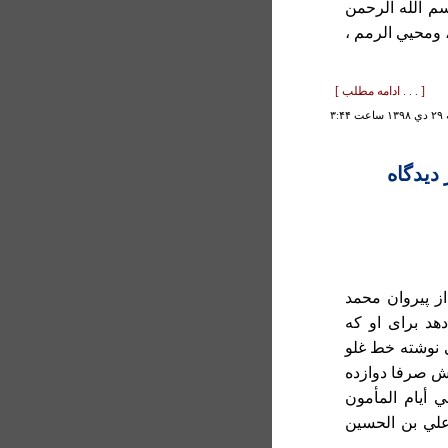
سم الله الرحمن
، ومحيي الرمم ،
[ . . . ادامه مطلب ]
۳:۴۴
 ديدگاه
ج 4، ص 322) در بحث از پيروان محمد
هد برای او که
 نوشته خط غلو
رش صرفا دوازده
 أيام المأمون
علي بن الحسين