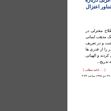
غربی درباره
لاح معتزلی در
يک مذهب ايمانی
شت و در تعريف
 را از قدری ها
کردند و الهياتی
 تدريج...
[ . . . ادامه مطلب ]
۳:۳۳