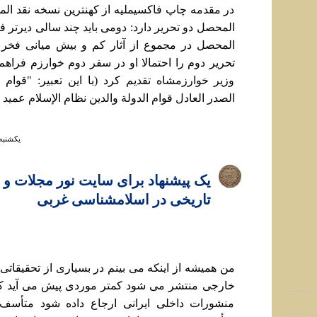
در مقدمه چاپ فاکسيمليه از کهنترين نسخه نقد ال
المحصل دو تحرير دارد: دومی بايد چند سالی ديرتر ف
المحصل در مجموع از آثار کم و بيش ميانی فخر
تحرير دوم را احتمالا او در سفر دوم خوارزم فراهم 
وزير خوارزمشاه تقديم کرد (با اين تعبير: "قوام ا
الصدر العادل قوام الدولة والدين نظام الإسلام عميد ا
يكشنبه ۲۹ دي ۱۳۹۸ ساعت 
يک پيشنهاد برای سايت نور مجلات و 
تاريخی در اسلامشناسی غربی
من هميشه از اينکه می بينم در بسياری از تحقيقاتی 
خارجی منتشر می شود کمتر موردی پيش می آيد که
منشورات داخلی ايرانی ارجاع داده شود متأس