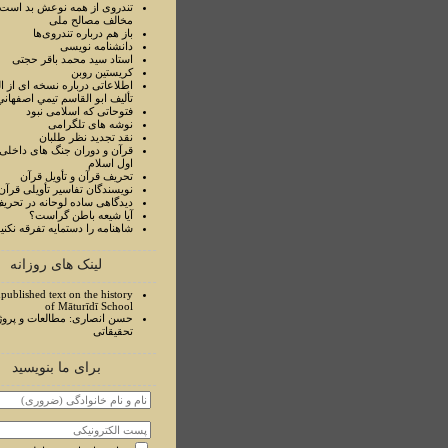
تندروی از همه نوعش بد است 
مخالف مصالح ملی
باز هم درباره تندروی‌ها
دانشنامه نویسی
استاد سيد محمد باقر حجتی
کریستین روبن
اطلاعاتی درباره نسخه ای از ا
تأليف ابو القاسم تيمي اصفهاني
فتوحاتی که اسلامی نبود
نوشه های تلگرامی
نقد تجدید نظر طلبان
قرآن و دوران جنگ های داخلی
اول اسلام
تحريف قرآن و تأويل قرآن
نويسندگان تفاسير تأويلی قرآن
ديدگاهی ساده لوحانه در تحري
آيا شيعه باطن گراست؟
شاهنامه را دستمايه تفرقه نکني
لینک های روزانه
published text on the history
of Māturīdī School
حسن انصاری: مطالعات و پروژ
تحقیقاتی
برای ما بنویسید