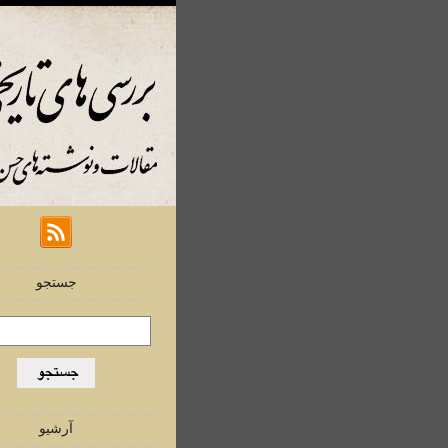
جستجو
آرشیو