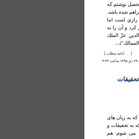
محصل نوشتم که
راهم شده باشد.
 رازي است اما
کرد و آن را به
لدين عزّ الملك
لممالك")....
[ . . . ادامه مطلب ]
۳:۳۲
تحقيقات
که به زبان های
 به تحقيقات و
ف می شوم. هم