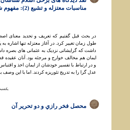
نقد ديدگاه های برخی اسلام شناسان 
مناسبات معتزله و تشيع (2): مفهوم شناور اعتزال
در بحث قبل گفتيم که تعريف و تحديد معنای اصط
طول زمان تغيير کرد. در آغاز معتزله تنها اشاره به 
داشت که گرايشاتی نزديک به عثمانی های بصره دا
ايمان هم مخالف خوارج و مرجئه بود. آنان عقيده قدر
و در ارتباط با تفسير خودشان از ايمان اخذ و اقتباس 
عدل گرا را به تدريج تئوريزه کردند. اما با این وصف به
يكشنبه ۲۹ دي ۱۳۹۸ ساعت 
محصل فخر رازي و دو تحرير آن