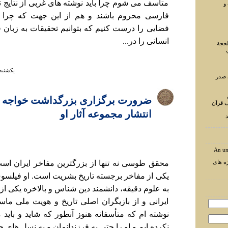
متأسف می شوم چرا بايد نوشته های غربی از نتايج ت
و
فارسی محروم باشند و هم از اين جهت که چرا ما
فضایی را درست کنيم که بتوانيم تحقيقات به زبان
انسانی را در...
لحجة
يكشنبه ۲۹ دي ۱۳۹۸ ساعت 
 صدر
ضرورت برگزاری بزرگداشت خواجه 
ف قرآن
انتشار مجموعه آثار او
د
An un
ه های
محقق طوسی نه تنها از بزرگترين مفاخر ايران است
يکی از مفاخر برجسته تاريخ بشريت است. او فيلسو
به علوم دقيقه، دانشمند دين شناس و بالاخره يکی از 
ايرانی و از بازيگران اصلی تاريخ و هويت ملی ما
نوشته ام که متأسفانه هنوز آنطور که شايد و بايد ما
نکرده ايم و او را حتی به فرزندانمان و به نسل های جد