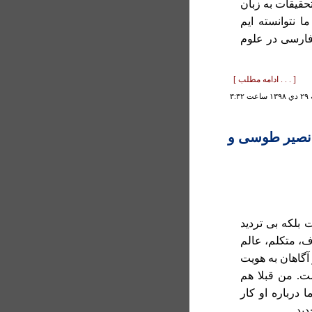
حقيقات به زبان
 نتوانسته ايم
 فارسی در علوم
[ . . . ادامه مطلب ]
۳:۳۲
نصير طوسی و
 بلکه بی ترديد
ف، متکلم، عالم
آگاهان به هويت
ست. من قبلا هم
 درباره او کار
يد...