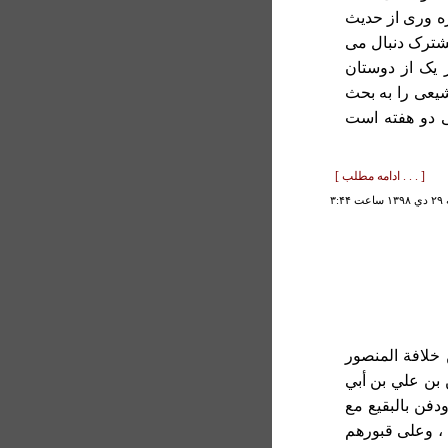
ره وری از حديث
مشترک دنبال می
 يک از دوستان
عی را به بحث
ی دو هفته است
[ . . . ادامه مطلب ]
۳:۴۴
لافة المنصور
 بن علي بن أبي
دفن بالبقيع مع
 ، وعلى قبورهم