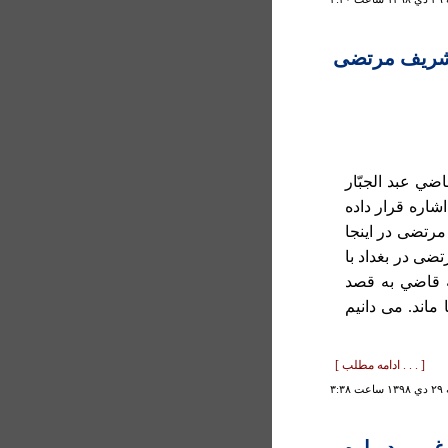
ا شريف مرتضی
ضي عبد الجبّار
اره قرار داده
مرتضی در اينجا
ضی در بغداد با
ه قاضي به قصد
ماند. می دانيم
[ . . . ادامه مطلب ]
۳:۳۸