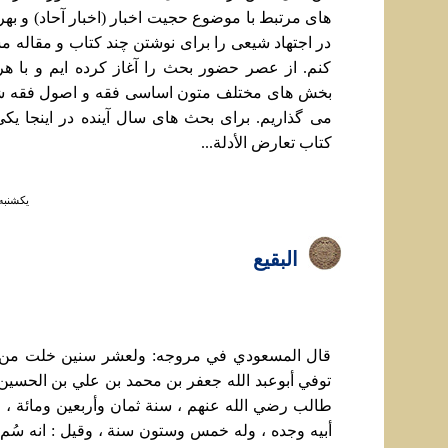
های مرتبط با موضوع حجيت اخبار (اخبار آحاد) و به
در اجتهاد شيعی را برای نوشتن چند کتاب و مقاله 
کنم. از عصر حضور بحث را آغاز کرده ایم و با هر
بخش های مختلف متون اساسی فقه و اصول فقه شي
می گذاريم. برای بحث های سال آينده در اينجا يک
کتاب تعارض الأدلة...
يكشنبه ۲۹ دي ۱۳۹۸ ساعت 
البقيع
قال المسعودي في مروجه: ولعشر سنين خلت من خ
توفي أبوعبد الله جعفر بن محمد بن علي بن الحسين
طالب رضي الله عنهم ، سنة ثمان وأربعين ومائة ، و
أبيه وجده ، وله خمس وستون سنة ، وقيل : انه سُم