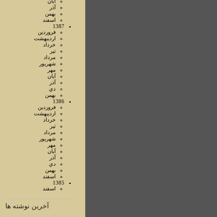
آبان
آذر
بهمن
اسفند
1387
فروردين
ارديبهشت
خرداد
تير
مرداد
شهريور
مهر
آبان
آذر
دي
بهمن
1386
فروردين
ارديبهشت
خرداد
تير
مرداد
شهريور
مهر
آبان
آذر
دي
بهمن
اسفند
1385
اسفند
آخرین نوشته ها