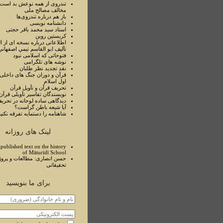
تندروی از همه نوعش بد است 
مخالف مصالح ملی
باز هم درباره تندروی‌ها
دانشنامه نویسی
استاد سيد محمد باقر حجتی
کریستین روبن
اطلاعاتی درباره نسخه ای از ا
تأليف ابو القاسم تيمي اصفهاني
فتوحاتی که اسلامی نبود
نوشه های تلگرامی
نقد تجدید نظر طلبان
قرآن و دوران جنگ های داخلی
اول اسلام
تحريف قرآن و تأويل قرآن
نويسندگان تفاسير تأويلی قرآن
ديدگاهی ساده لوحانه در تحري
آيا شيعه باطن گراست؟
شاهنامه را دستمايه تفرقه نکني
لینک های روزانه
published text on the history
of Māturīdī School
حسن انصاری: مطالعات و پروژ
تحقیقاتی
برای ما بنویسید