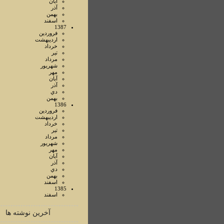
آبان
آذر
بهمن
اسفند
1387
فروردين
ارديبهشت
خرداد
تير
مرداد
شهريور
مهر
آبان
آذر
دي
بهمن
1386
فروردين
ارديبهشت
خرداد
تير
مرداد
شهريور
مهر
آبان
آذر
دي
بهمن
اسفند
1385
اسفند
آخرین نوشته ها