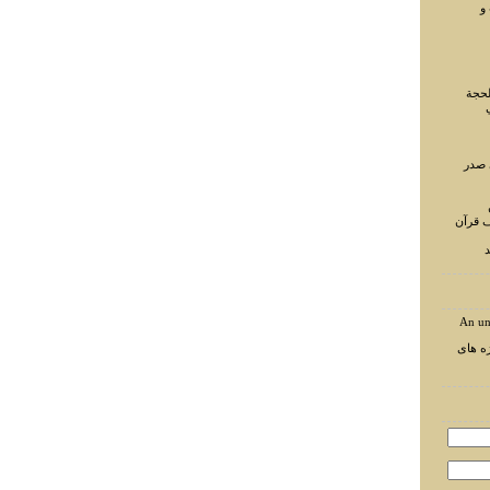
و
لحجة
 صدر
ف قرآن
د
An un
ه های