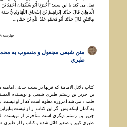
نقل می کند با اين سند: "أَخْبَرَنَا أَبُو سُلَيْمَانَ أَحْمَدُ بْنُ هَو
الْبَاهِلِيُ‏ قَالَ حَدَّثَنَا إِبْرَاهِيمُ بْنُ إِسْحَاقَ النَّهَاوَنْدِيُّ سَنَة
مِائَتَيْنِ‏ قَالَ حَدَّثَنَا أَبُو مُحَمَّدٍ عَبْدُ اللَّهِ‏ بْنُ‏ حَمَّادٍ...
چهارشنبه ۲۹ مرداد ۱۳۹۳ ساعت ۹:۳۹
متن شيعی مجعول و منسوب به محمد
طبري
کتاب دلائل الامامة که قرنها در سنت حديثی اماميه
بن جرير بن رستم طبري شيعی و نويسنده المست
قلمداد می شد امروزه معلوم است که از او نيست. 
به گمان اينکه پس اگر اين کتاب از او نيست بنابراين
جرير بن رستم ديگری است متأخرتر از نويسنده ال
طبري کبير و صغير قائل شده و کتاب را از طبري 