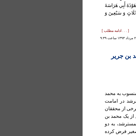
ْذَةَ أَبِي هَرَاسَةَ
َ ثَلَاثٍ وَ سَبْعِينَ وَ
[ . . . ادامه مطلب ]
 بن جرير
 منسوب به محمد
رشد در امامت
برخی از محققان
 از يک محمد بن
مسترشد، به دو
صغير فرض کرده