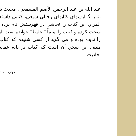
عبد الله‏ بن‏ عبد الرحمن‏ الأصم المسمعي‏، محدث
بنابر گزارشهای کتابهای رجالی شيعی، کتابی داشته
المزار. اين کتاب را نجاشي در فهرستش نام برده و
سخت کرده و کتاب را تماماً "تخليط" خوانده است. او 
را نديده بوده و می گوید از کسی شنیده که کتا
معنی اين سخن آن است که کتاب بر پايه عقايد 
احاديث...
چهارشنبه ۱ مرداد ۱۳۹۳ ساعت ۱۱:۲۶