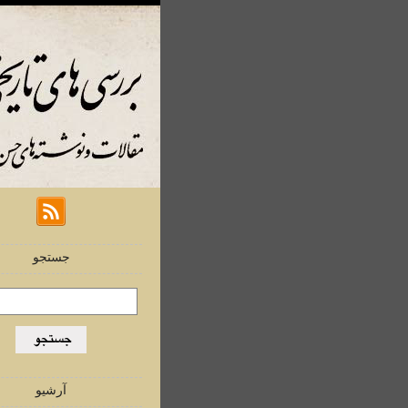
جستجو
آرشیو