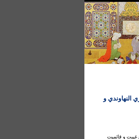
ي النهاوندي و
 غيبت و قائميت