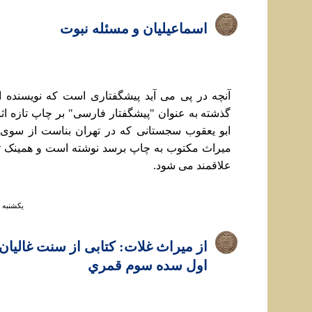
اسماعيليان و مسئله نبوت
آنچه در پی می آيد پيشگفتاری است که نويسنده
گذشته به عنوان "پيشگفتار فارسی" بر چاپ تازه اثبا
ابو يعقوب سجستانی که در تهران بناست از سوی
ميراث مکتوب به چاپ برسد نوشته است و همينک تق
علاقمند می شود.
يكشنبه ۵ مرداد ۱۳۹۳ ساعت ۶:۴۷
از ميراث غلات: کتابی از سنت غاليان 
اول سده سوم قمري