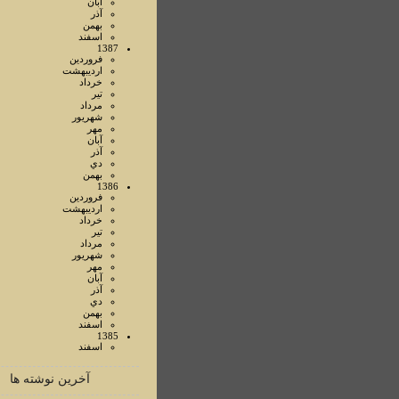
آبان
آذر
بهمن
اسفند
1387
فروردين
ارديبهشت
خرداد
تير
مرداد
شهريور
مهر
آبان
آذر
دي
بهمن
1386
فروردين
ارديبهشت
خرداد
تير
مرداد
شهريور
مهر
آبان
آذر
دي
بهمن
اسفند
1385
اسفند
آخرین نوشته ها