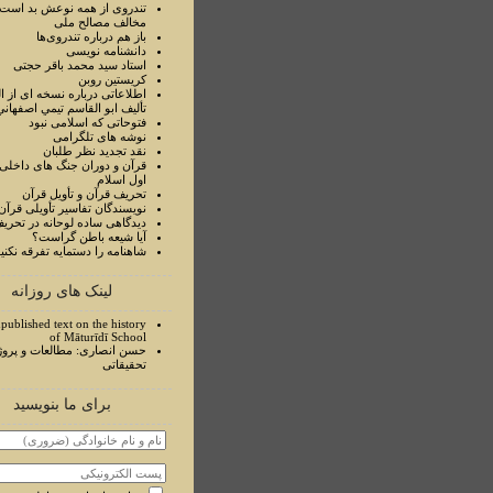
تندروی از همه نوعش بد است 
مخالف مصالح ملی
باز هم درباره تندروی‌ها
دانشنامه نویسی
استاد سيد محمد باقر حجتی
کریستین روبن
اطلاعاتی درباره نسخه ای از ا
تأليف ابو القاسم تيمي اصفهاني
فتوحاتی که اسلامی نبود
نوشه های تلگرامی
نقد تجدید نظر طلبان
قرآن و دوران جنگ های داخلی
اول اسلام
تحريف قرآن و تأويل قرآن
نويسندگان تفاسير تأويلی قرآن
ديدگاهی ساده لوحانه در تحري
آيا شيعه باطن گراست؟
شاهنامه را دستمايه تفرقه نکني
لینک های روزانه
published text on the history
of Māturīdī School
حسن انصاری: مطالعات و پروژ
تحقیقاتی
برای ما بنویسید