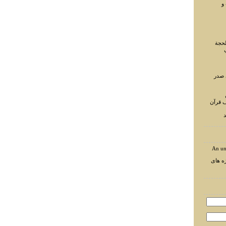
و
لحجة
 صدر
ف قرآن
د
An un
ه های