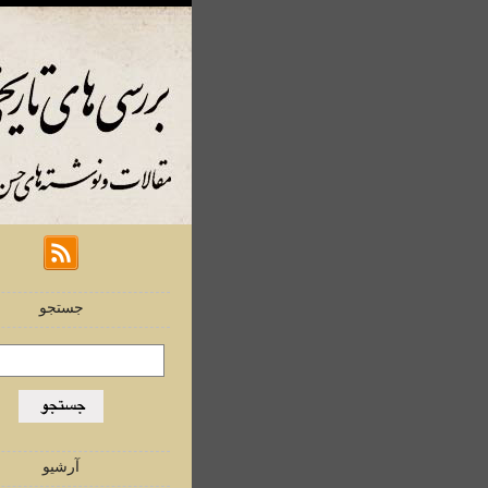
جستجو
آرشیو