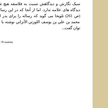
سبک نگارش و ديدگاهش نسبت به فلاسفه هيچ شبا
ديدگاه های علامه ندارد. اما از آنجا که در اين رسا
(ص 261) تلويحا می گويد که رساله را برای بدر
محمد بن علي بن يوسف اللوزتي الأنزاني نوشته با ا
توان گفت...
پنجشنبه ۱۵ شهريور ۱۴۰۳ ساعت ۷:۰۴