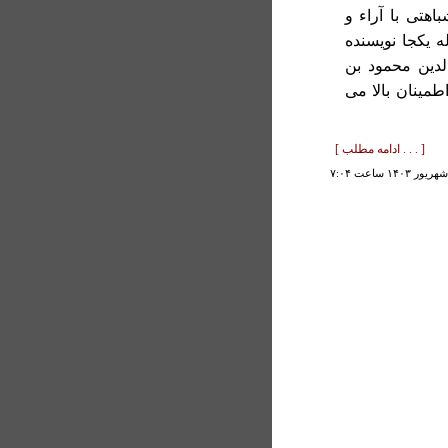
هتی با آراء و
له يکجا نويسنده
 الدين محمود بن
طمينان بالا می
[ . . . ادامه مطلب ]