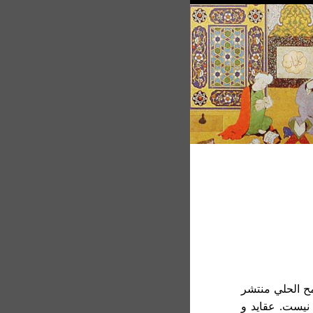
ح الحلي منتشر
نيست. عقايد و