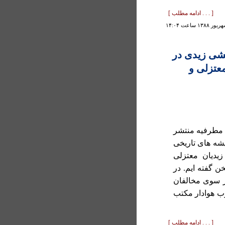
[ . . . ادامه مطلب ]
شی زيدی در
معتزلی و
 مطرفيه منتشر
يشه های تاريخی
يديان معتزلی
 گفته ايم. در
از سوی مخالفان
ب هوادار مکتب
[ . . . ادامه مطلب ]