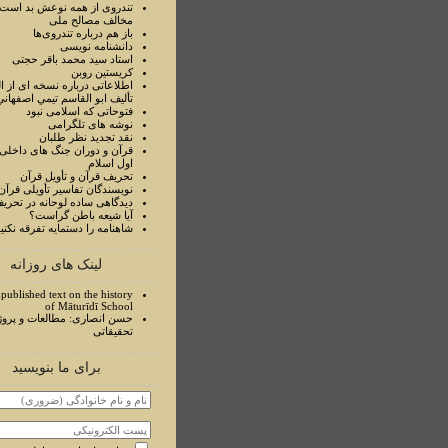
تندروی از همه نوعش بد است 
مخالف مصالح ملی
باز هم درباره تندروی‌ها
دانشنامه نویسی
استاد سيد محمد باقر حجتی
کریستین روبن
اطلاعاتی درباره نسخه ای از ا
تأليف ابو القاسم تيمي اصفهاني
فتوحاتی که اسلامی نبود
نوشه های تلگرامی
نقد تجدید نظر طلبان
قرآن و دوران جنگ های داخلی
اول اسلام
تحريف قرآن و تأويل قرآن
نويسندگان تفاسير تأويلی قرآن
ديدگاهی ساده لوحانه در تحري
آيا شيعه باطن گراست؟
شاهنامه را دستمايه تفرقه نکني
لینک های روزانه
published text on the history
of Māturīdī School
حسن انصاری: مطالعات و پروژ
تحقیقاتی
برای ما بنویسید