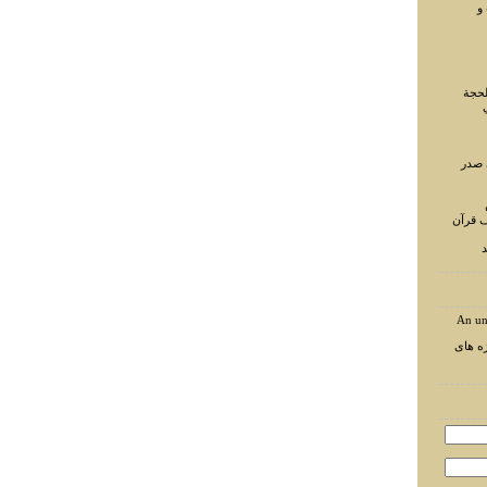
و
لحجة
 صدر
ف قرآن
د
An un
ه های