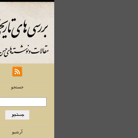
جستجو
آرشیو