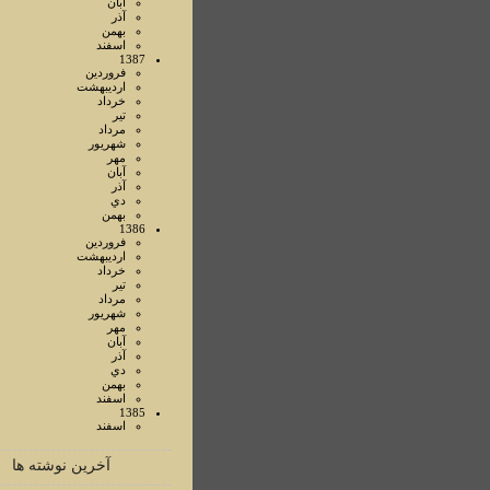
آبان
آذر
بهمن
اسفند
1387
فروردين
ارديبهشت
خرداد
تير
مرداد
شهريور
مهر
آبان
آذر
دي
بهمن
1386
فروردين
ارديبهشت
خرداد
تير
مرداد
شهريور
مهر
آبان
آذر
دي
بهمن
اسفند
1385
اسفند
آخرین نوشته ها