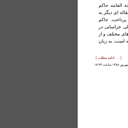
ة العامه حاکم
له ای ديگر به
پرداخت. حاکم
عتزلی خراسانی در
های مختلف و از
ه است، به زبان
[ . . . ادامه مطلب ]