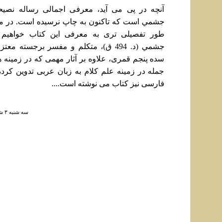
آنچه در پی می آيد، معرفی اجمالی رساله نصيح
جشمي است که تاکنون به چاپ نرسيده است. در مقا
طور تفصيلی تری به معرفی اين کتاب خواهيم 
جشمي (د. 494 ق)، متکلم و مفسر برجسته م
سده پنجم قمری، علاوه بر آثار مهمی که در زمينه 
جمله در زمينه علم کلام به زبان عربی تدوين کرد
فارسی نيز کتاب می نوشته است....
سه شنبه ۳ شهريور ۱۳۸۸ ساعت ۱۷:۳۴