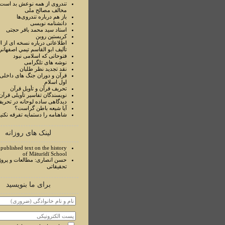
تندروی از همه نوعش بد است 
مخالف مصالح ملی
باز هم درباره تندروی‌ها
دانشنامه نویسی
استاد سيد محمد باقر حجتی
کریستین روبن
اطلاعاتی درباره نسخه ای از ا
تأليف ابو القاسم تيمي اصفهاني
فتوحاتی که اسلامی نبود
نوشه های تلگرامی
نقد تجدید نظر طلبان
قرآن و دوران جنگ های داخلی
اول اسلام
تحريف قرآن و تأويل قرآن
نويسندگان تفاسير تأويلی قرآن
ديدگاهی ساده لوحانه در تحري
آيا شيعه باطن گراست؟
شاهنامه را دستمايه تفرقه نکني
لینک های روزانه
published text on the history
of Māturīdī School
حسن انصاری: مطالعات و پروژ
تحقیقاتی
برای ما بنویسید