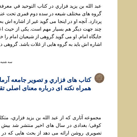
عبد الله بن يزيد فزاري در کتاب التوحيد في معرفة
گروه های مختلف شيعه در سده دوم قمری تحت عنو
پردازد. آنچه او در اينجا می گويد غير از اشاره اش به
چند جهت ديگر هم بسيار مهم است. يکی از حيث اعتق
جايگاه امام. او می گويد گروهی از شيعيان امام را خد
اشاره اش بايد به گروه هایی از غلات باشد. گروهی ديگ
سه شنبه ۱۲ مهر ۱۴۰۱ ساعت :۳۸
کتاب های فزاري و تصوير جامعه آرما
همراه نکته ای درباره معنای اصلی تق
مجموعه آثاری که از عبد الله بن يزيد فزاري، مت
کوفی/ بغدادی در سال های اخير منتشر شد بيش ا
تصويری روشن ارائه می دهد از بحث هایی که در ج