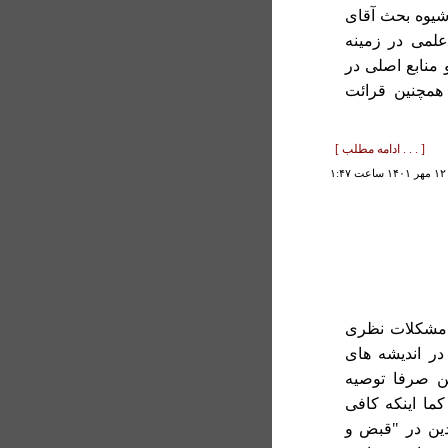
 شيوه بحث آقای
لمی در زمينه
 منابع اصلی در
 همچنين قرائت
[ . . . ادامه مطلب ]
۱
ن مشکلات نظری
ر انديشه های
ن صرفا توصيه
کما اينکه کافی
دين در "قبض و