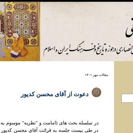
مقالات مهر ۱۴۰۱
دعوت از آقای محسن کديور
در سلسله بحث های (امامت و "نظريه" موسوم به "ع
در طی بيست جلسه به قرائت آقای محسن کديور ا