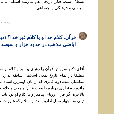
بسط" است. فکر تاريخی هم نيازمند آشنایی با تار
سياسی و فرهنگی و اجتماعی،...
سه شنبه ۱۲ مهر ۱۴۰۱ ساعت :۴۵
قرآن، کلام خدا و يا کلام غير خدا؟ (دي
اباضی مذهب در حدود هزار و سیصد
آقای دکتر سروش قرآن را رؤيای پيامبر و کلام او می
مطلقا در تمام تاريخ تمدن اسلامی سابقه ندارد. 
متکلمان سده دوم قمری که از آنان کهنترين اسناد در 
مانده چه نظری درباره طبيعت قرآن و وحی و کلام خدا
بالأخره اگر قرآن رؤيای پيامبر و يا کلام او بود باي
دينی سه چهار نسل آغازين بعد از اسلام که هنوز خاطر