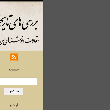
جستجو
آرشیو