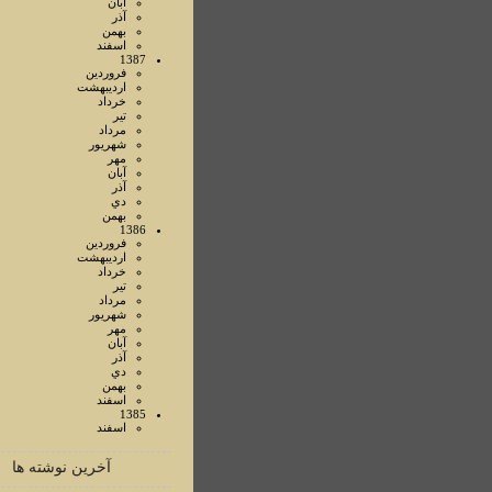
آبان
آذر
بهمن
اسفند
1387
فروردين
ارديبهشت
خرداد
تير
مرداد
شهريور
مهر
آبان
آذر
دي
بهمن
1386
فروردين
ارديبهشت
خرداد
تير
مرداد
شهريور
مهر
آبان
آذر
دي
بهمن
اسفند
1385
اسفند
آخرین نوشته ها