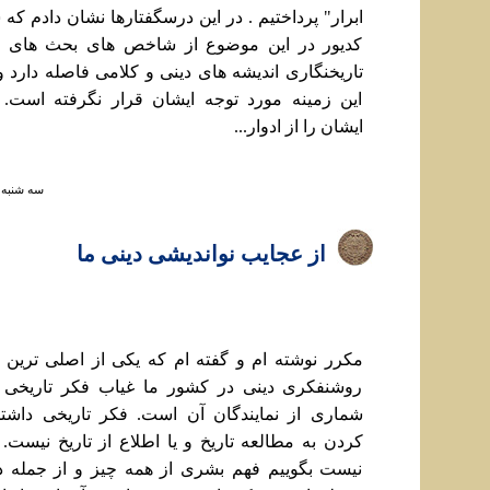
ابرار" پرداختيم . در اين درسگفتارها نشان دادم که
کديور در اين موضوع از شاخص های بحث های ع
تاريخنگاری انديشه های دينی و کلامی فاصله دارد و
اين زمينه مورد توجه ايشان قرار نگرفته است.
ايشان را از ادوار...
سه شنبه ۱۲ مهر ۱۴۰۱ ساعت :۴۷
از عجايب نوانديشی دينی ما
مکرر نوشته ام و گفته ام که یکی از اصلی تری
روشنفکری دينی در کشور ما غياب فکر تاريخی د
شماری از نمايندگان آن است. فکر تاريخی داشت
کردن به مطالعه تاريخ و يا اطلاع از تاريخ نيست. 
نيست بگوييم فهم بشری از همه چيز و از جمله 