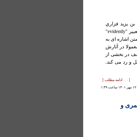
بن يزيد فزاري
بخشی از کتاب الرد علی المجسمة تأليف او را با تعبير "evidently"
تن اشاره ای به
عمولا در آثارش
وصف در بخشی از
ل و رد می کند.
[ . . . ادامه مطلب ]
۱
مری و