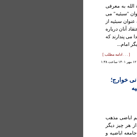
 الله به معرفی
ان "سبئيه" می
 عنوان سبئيه از
اد آنان درباره
ا می پندارند که
ر امام...
[ . . . ادامه مطلب ]
۱
نی خوارج؛
يه
کلم اباضی مذهب
ز هر چيز ديگر
امعه اباضيه و