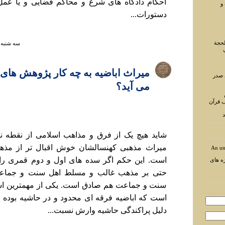
احکام دادگاه های شرع و محاکم قضایی و يا عمل
و
دستورات...
لحجة
سه شنبه ۱۲ مهر ۱۴۰۱ ساعت :۳۷
ميراث اباضيه به چه کار پژوهش ها
 صدر
می آيد؟
ف قرآن
د
شايد هيچ يک از فرق و مذاهب اسلامی از نقطه ن
ميراث مذهبی کهنسالشان خوش اقبال تر از مذهب
An un
است. اين حکم اگر سده های اول و دوم قمری را 
ه های
حتی بر مذهب غالب و مسلط اهل سنت و جماعت
سنت و جماعت هم صادق است. يکی از مهمترين اس
است که اباضيه فرقه ای محدود و در حاشيه بوده و 
دليل پراکندگی حاشيه وارش نسبت...