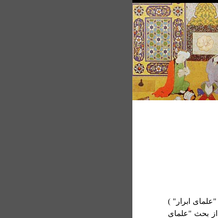
لمای ابرار" )
ز بحث "علمای