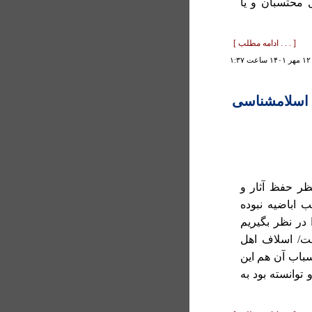
 محتسبان و يا
[ . . . ادامه مطلب ]
۱
ی اسلامشناسی
ظر حفظ آثار و
 اباضيه نبوده
در نظر بگيريم
/ اسلاف اهل
باب آن هم اين
توانسته بود به