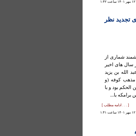
۱
ای تجديد نظر
شمند شماری از
در سال های اخير
 الله بن یزيد
 مذهب کوفه (و
الحکم بود و با
 برامکه با...
[ . . . ادامه مطلب ]
۱