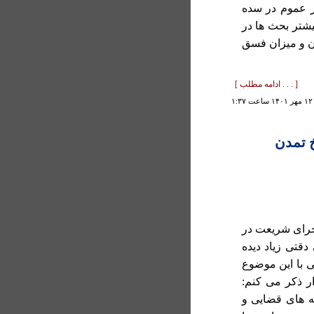
ر عموم در سده
يشتر بحث ها در
ن و ميزان فسق
[ . . . ادامه مطلب ]
۱
خ تمدن
جرای شريعت در
قتی زياد ديده
ی با اين موضوع
ر ذکر می کنم:
يه های قضایی و