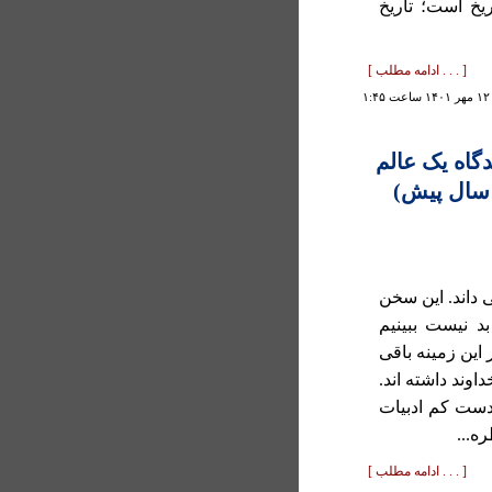
يخ است؛ تاريخ
[ . . . ادامه مطلب ]
۱
دگاه يک عالم
 سال پيش)
 داند. اين سخن
بد نيست ببينيم
اين زمينه باقی
وند داشته اند.
د دست کم ادبيات
ه...
[ . . . ادامه مطلب ]