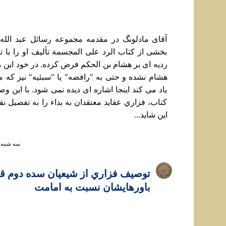
آقای مادلونگ در مقدمه مجموعه رسائل عبد الله 
رديه ای بر هشام بن الحکم فرض کرده. در خود اين م
هشام نشده و حتی به "رافضه" يا "سبئيه" نيز که م
ياد می کند اينجا اشاره ای ديده نمی شود. با اين 
کتاب، فزاري عقايد معتقدان به بداء را به تفصيل نق
اين شايد...
سه شنبه ۱۲ مهر ۱۴۰۱ ساعت :۳۹
توصيف فزاري از شيعيان سده دوم ق
باورهايشان نسبت به امامت