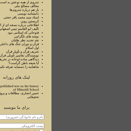
تندروی از همه نوعش بد است 
مخالف مصالح ملی
باز هم درباره تندروی‌ها
دانشنامه نویسی
استاد سيد محمد باقر حجتی
کریستین روبن
اطلاعاتی درباره نسخه ای از ا
تأليف ابو القاسم تيمي اصفهاني
فتوحاتی که اسلامی نبود
نوشه های تلگرامی
نقد تجدید نظر طلبان
قرآن و دوران جنگ های داخلی
اول اسلام
تحريف قرآن و تأويل قرآن
نويسندگان تفاسير تأويلی قرآن
ديدگاهی ساده لوحانه در تحري
آيا شيعه باطن گراست؟
شاهنامه را دستمايه تفرقه نکني
لینک های روزانه
published text on the history
of Māturīdī School
حسن انصاری: مطالعات و پروژ
تحقیقاتی
برای ما بنویسید