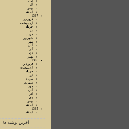
آبان
آذر
بهمن
اسفند
1387
فروردين
ارديبهشت
خرداد
تير
مرداد
شهريور
مهر
آبان
آذر
دي
بهمن
1386
فروردين
ارديبهشت
خرداد
تير
مرداد
شهريور
مهر
آبان
آذر
دي
بهمن
اسفند
1385
اسفند
آخرین نوشته ها