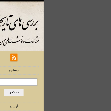
جستجو
آرشیو