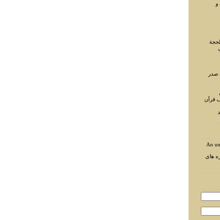
و
لحجة
 صدر
ف قرآن
د
An un
ه های