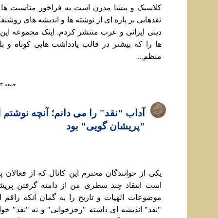
کلاسيک و پيشا مدرن است به فراخور مناسبت ها
نقدهایی بر پاره ای از نوشته ها و انديشه های روشنف
دینی ایرانی و عرب منتشر کردم. اینک مجموعه این
ها را که بیشتر در قالب یادداشت هایی کوتاه و بلن
منظم...
جمعه ۱۳ مرداد ۱۴۰۲ ساعت ۶:۱۳
آداب "نقد" را می دانم؛ آنچه نوشتم ان
"پريشان گویی" بود
يکی از خوانندگان محترم اين کانال که از فعالان پ
است انتقاد چند سطری من از دامنه گرفتن پريش
موضوعات الهيات و تاريخ را به گمان آنکه راقم
"نقد" انديشه ای داشته "رجزخوانی" و نه "نقد" خو