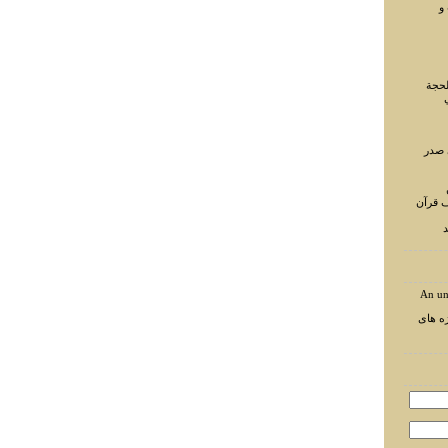
و
لحجة
 صدر
ف قرآن
د
An un
ه های