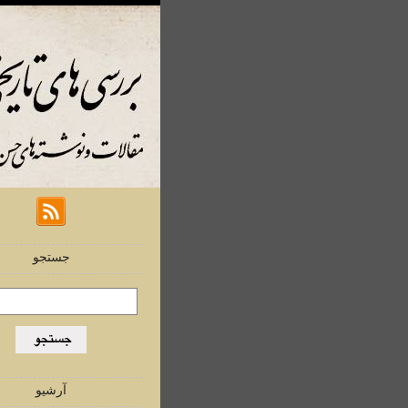
جستجو
آرشیو