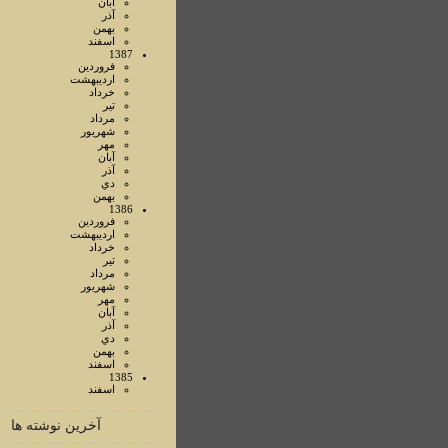
آبان
آذر
بهمن
اسفند
1387
فروردين
ارديبهشت
خرداد
تير
مرداد
شهريور
مهر
آبان
آذر
دي
بهمن
1386
فروردين
ارديبهشت
خرداد
تير
مرداد
شهريور
مهر
آبان
آذر
دي
بهمن
اسفند
1385
اسفند
آخرین نوشته ها