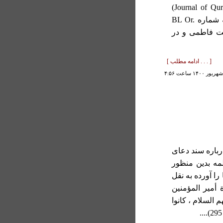
8419) در مجله (Journal of Qur’anic Studies 16.1 (2014): 20–57)
نسخه ای خطی موجود در کتابخانه موزه بريتانيا به شماره BL Or.
سنت فاطمی و در
[ . . . ادامه مطلب ]
باره سند دعای
لمه بدين منظور
ا آورده به نقل
 أمير المؤمنين
 السلام ، كانوا