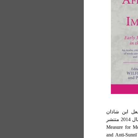
نعل ابن شاذان
نيشابوري؟ آقای Michael Pregill در مقاله ای که سال 2014 متتشر
Measure for Mea,
and Anti-Sunnī