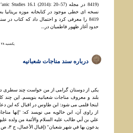
8419 را معرفی کرد و احتمال داد که کتاب در 
حدود آغاز ظهور فاطميان در...
يكشنبه ۲۸ شهريور ۱۴۰۰ ساعت ۴:۵۶
درباره سند مناجات شعبانيه
يکی از دوستان گرامی از من خواست چند سطری در
بلند و معروف مناجات شعبانيه بنويسم. اين چند ک
اينجا قلمی می شود: ابن طاوس در اقبال که اين دعا ر
از راوی آن، ابن خالويه می نويسد که: "إنها مناجاة
علي بن أبي طالب عليه السلام والأئمة من ولده عليهم
يدعون بها في شهر شعبان" (إقبال الأعمال، ج ٣، ص 295)....