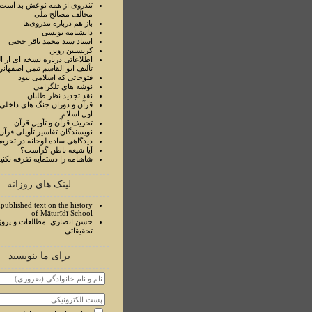
تندروی از همه نوعش بد است 
مخالف مصالح ملی
باز هم درباره تندروی‌ها
دانشنامه نویسی
استاد سيد محمد باقر حجتی
کریستین روبن
اطلاعاتی درباره نسخه ای از ا
تأليف ابو القاسم تيمي اصفهاني
فتوحاتی که اسلامی نبود
نوشه های تلگرامی
نقد تجدید نظر طلبان
قرآن و دوران جنگ های داخلی
اول اسلام
تحريف قرآن و تأويل قرآن
نويسندگان تفاسير تأويلی قرآن
ديدگاهی ساده لوحانه در تحري
آيا شيعه باطن گراست؟
شاهنامه را دستمايه تفرقه نکني
لینک های روزانه
published text on the history
of Māturīdī School
حسن انصاری: مطالعات و پروژ
تحقیقاتی
برای ما بنویسید