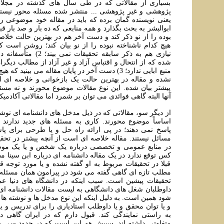
بسیاری از مقالاتی که در طی سال های گذشته در مجلا
پژوهشی و غير پژوهشی ... منتشر شده مسئله محور نيستن
يعنی نويسنده گمان برده که بايد در مقاله خود موضوعی را
ابوالبشر به بحث بگذارد و همه منابعی که ده بار و صد بار ق
بوده را از نو ذکر کند و دست آخر هم در بهترين حالت خلاص
نيازی هم به ذکر سابقه تحقيقا
شده که از انتحال و اقتباس آزاد و غير آزاد از مطالب ديگر
منبع ابایی ندارد؛ 3) دست آخر در پايان مقاله می بينيد
نشده و مقاله در بهترين حالت يک بازخوانی و خلاصه ای 
پيشتر بيان شده. اين نوع مقالات موضوع محورند و نه مسئل
آنها البته گاهی فوائدی می توان بر شمرد اما مقالاتی آکادم
از دیگر سو، مقالاتی که در ذيل مدخل های دانشنامه ای نوش
اساساً موضوع محورند. کاری به مسئله های جديد ندارند
پاسخ نمی دهند؛ در پی ارائه راه حل و يا طرحی برای پ
مسائل نيستند. مقاله خلاصه ای است از آنچه پیشتر در تحقي
در منابع عمومی و تخصصی درباره يک شخص و يا يک موضو
کس توقع ندارد در يک مقاله دانشنامه ای درباره ابن سينا مطا
قبلا در تحقيقات مربوط به او گفته نشده و يا مورد توجه قر
مطلب تازه ای گاهی گفته می شود در پیرامون همان مسئله 
تحقیقات پیشین است. سبب اینکه در دانشگاه های دنیا عم
داوطلبان شغل های دانشگاهی به لیست مقالات دانشنامه ای
شود همين است. به دليل اينکه اين نوع مدخل ها و نوشته ها
و یا توان محقق و يا داوطلب استادیاری را برای تدریس و 
به راستی نمايندگی کند. قبول دارم که در ايران گاهی دا
متفاوتی داشته اند. سببش هم این است که در حدود سی و