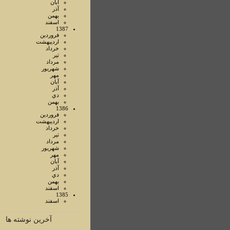
آبان
آذر
بهمن
اسفند
1387
فروردين
ارديبهشت
خرداد
تير
مرداد
شهريور
مهر
آبان
آذر
دي
بهمن
1386
فروردين
ارديبهشت
خرداد
تير
مرداد
شهريور
مهر
آبان
آذر
دي
بهمن
اسفند
1385
اسفند
آخرین نوشته ها