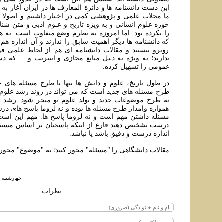
اين دست دانشنامه ها و دائرة المعارف ها در ایران آغاز به 
ما مجلات علمی و پژوهشی کمی در اختيار داشتيم و اصولا 
حوزه علوم انسانی و به ويژه تاريخ و علوم ادبی و متن شن
را نکرده بود. اما امروزه به نظرم وضع متفاوت است. به 
که دانشنامه ها ديگر اهميت سابق را ندارند و آن اندازه هم م
روبرو نيستند و مقالات دانشنامه ای هم از لحاظ علمی ق
ندارند؛ به ويژه به دليل منابع مجازی و اينترنت و ... که 
عمومی را تسهيل کرده.
در طول تاريخ، علوم و دانش ها تنها با طرح مسئله های جد
طرح مسئله های جديد است که می تواند در روند رشد علوم
به طرح موضوعات جديد و تولد علوم نو منجر شود. رشد ع
همواره وامدار طرح مسئله ها بوده و نه لزوما پاسخ های 
مسئله داشتن مهم است و نه لزوما پاسخ ها. مهم این است
درست تشخیص دهید فارغ از اینکه پاسختان بر اساس مستند
اندازه درست و دقیق باشد یا نباشد.
مقالات دانشگاهی را "مسئله" محور کنيد؛ نه "موضوع" محور.
چهارشنبه ۱۴ آذر ۱۴۰۳ ساعت ۱۰:۰۸
نظرات