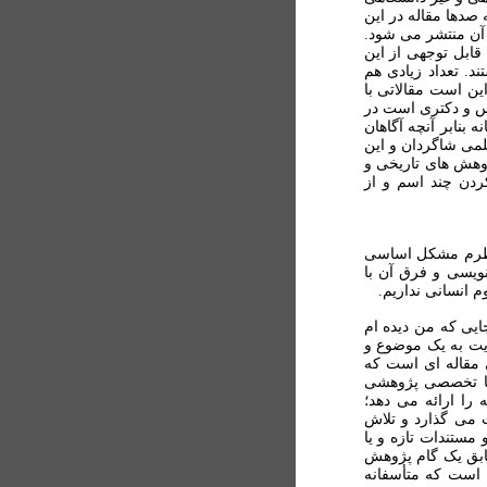
 صدها مقاله در این
 آن منتشر می شود.
 قابل توجهی از اين
د. تعداد زیادی هم
ین است مقالاتی با
س و دکتری است در
 بنابر آنچه آگاهان
لمی شاگردان و این
وهش های تاريخی و
ردن چند اسم و از
 نظرم مشکل اساسی
ويسی و فرق آن با
 انسانی نداریم.
یی که من ديده ام
ايت به يک موضوع و
 مقاله ای است که
يا تخصصی پژوهشی
را ارائه می دهد؛
 می گذارد و تلاش
مستندات تازه و يا
بق يک گام پژوهش
 است که متأسفانه