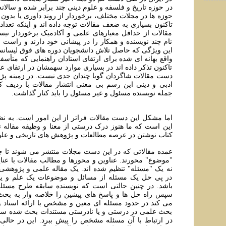
در حوزه تاریخ و فلسفه و علوم دینی چند برابر شده و سالانه
حوزه ها در مجلات مختلف، برخوردار از روند داوری یا بدون
تاکنون بسياری به ضعف مقالات توجه داده اند و اينکه تعداد
مقالات از حداقل معيارهای علمی و آکادميک برخوردار نیستن
نام چند نویسنده و همکار را در پیشانی خود دارند و راست ا
این ويژگی که حاصل تلاش دانشجویان دوره های فوق لیسان
واقع بهانه ای شده برای ارتقای استادان راهنمایی که متأسفانه
تاکنون تذکر داده اند در بسیاری موارد سهمشان در ارتقای ع
دست مقالات شاگردان گویا چندان جدی نیست. در زمينه پژ
ادبی و دينی این رسم بی معنی انتشار مقالات با ردیف ک
جمله نویسنده مسئول و غير مسئول را باید کنار گذاشت.
اما مشکل اين دست مقالات فراتر از این امور است. به
اين است که ما هنوز درک درستی از معنا و وظیفه مقاله ن
کتاب نوشتن در عرصه مطالعات و پژوهش های تاريخی و علوم
عمده مقالاتی که در اين دست مجلات منتشر می شوند تا جا
"موضوع" محورند. عناوين و محورها و مطالب مقالات با عن
نه يک "مسئله" تنظيم شده اند. يک مقاله علمی و پژوهشی
در پی حل يک مسئله از مسائل و موضوعات يک علم و 
باشد. در چنين حالتی است که نويسنده سابقه طرح مسئله 
سپس راه حل ها و پاسخ های پيشين را خلاصه وار به بحث
می کند در حدود مسئله ای معين و مشخص با ارائه اسناد و 
بحث علمی در درستی و يا نادرستی مستندات بحث شده سا
در ارتباط با آن مسئله مشخص را پيش ببرد. اين در حالی