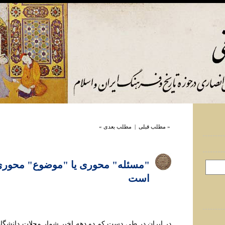
« مطلب قبلی
|
مطلب بعدی »
"مسئله" محوری يا "موضوع" محوری؛
است
در ايران در طی دست کم دو دهه اخير شمار مجلات دانشگاه