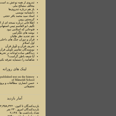
تندروی از همه نوعش بد است 
مخالف مصالح ملی
باز هم درباره تندروی‌ها
دانشنامه نویسی
استاد سيد محمد باقر حجتی
کریستین روبن
اطلاعاتی درباره نسخه ای از ا
تأليف ابو القاسم تيمي اصفهاني
فتوحاتی که اسلامی نبود
نوشه های تلگرامی
نقد تجدید نظر طلبان
قرآن و دوران جنگ های داخلی
اول اسلام
تحريف قرآن و تأويل قرآن
نويسندگان تفاسير تأويلی قرآن
ديدگاهی ساده لوحانه در تحري
آيا شيعه باطن گراست؟
شاهنامه را دستمايه تفرقه نکني
لینک های روزانه
published text on the history
of Māturīdī School
حسن انصاری: مطالعات و پروژ
تحقیقاتی
آمار بازدید
بازدیدکنندگان تا کنون : ۲٫۳۵۸٫۳۲۲ نفر
بازدیدکنندگان امروز : ۲۳ نفر
تعداد یادداشت ها : ۲٫۱۴۸