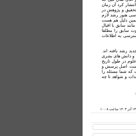
انتشار کرد آن زمان
تحقيق و پژوهش در
اسی هنوز رشد لازم
همين دليل هم هست
انند سابق با اقبال
وت سابق را مطلقا
دسترسی به اطلاعات
يد رشد يافته اند.
 و دانش های بشری
لوم در طول تاريخ
درست. اصل پرسش و
 که شما مسئله را
ات و شواهد تا چه