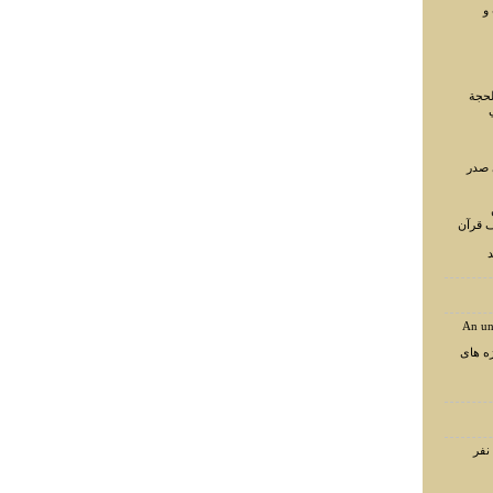
و
لحجة
 صدر
ف قرآن
د
An un
ه های