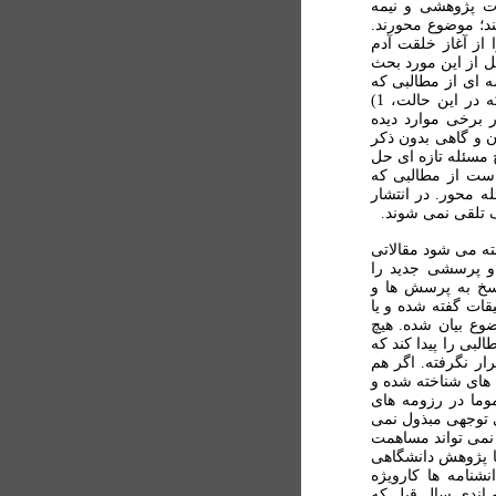
ت پژوهشی و نيمه
د؛ موضوع محورند.
 از آغاز خلقت آدم
بل از اين مورد بحث
ه ای از مطالبی که
هيچ کدام ناشناخته نبوده را از نو بيان کند؛ روشن است که در اين حالت، 1)
ت نمی بيند؛ 2) متأسفانه در برخی موارد دیده
ان و گاهی بدون ذکر
 که هيچ مسئله تازه ای حل
است از مطالبی که
ه محور. در انتشار
يک تلقی نمی شوند.
ته می شود مقالاتی
 و پرسشی جديد را
اسخ به پرسش ها و
قات گفته شده و يا
ع بيان شده. هيچ
لبی را پيدا کند که
ار نگرفته. اگر هم
های شناخته شده و
وما در رزومه های
 توجهی مبذول نمی
 نمی تواند مساهمت
یا پژوهش دانشگاهی
نشنامه ها کارويژه
 اندی سال قبل که