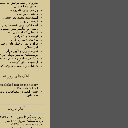
تندروی از همه نوعش بد است 
مخالف مصالح ملی
باز هم درباره تندروی‌ها
دانشنامه نویسی
استاد سيد محمد باقر حجتی
کریستین روبن
اطلاعاتی درباره نسخه ای از ا
تأليف ابو القاسم تيمي اصفهاني
فتوحاتی که اسلامی نبود
نوشه های تلگرامی
نقد تجدید نظر طلبان
قرآن و دوران جنگ های داخلی
اول اسلام
تحريف قرآن و تأويل قرآن
نويسندگان تفاسير تأويلی قرآن
ديدگاهی ساده لوحانه در تحري
آيا شيعه باطن گراست؟
شاهنامه را دستمايه تفرقه نکني
لینک های روزانه
published text on the history
of Māturīdī School
حسن انصاری: مطالعات و پروژ
تحقیقاتی
آمار بازدید
بازدیدکنندگان تا کنون : ۲٫۳۵۸٫۱۱۰ نفر
بازدیدکنندگان امروز : ۲۶۲ نفر
تعداد یادداشت ها : ۲٫۱۴۸