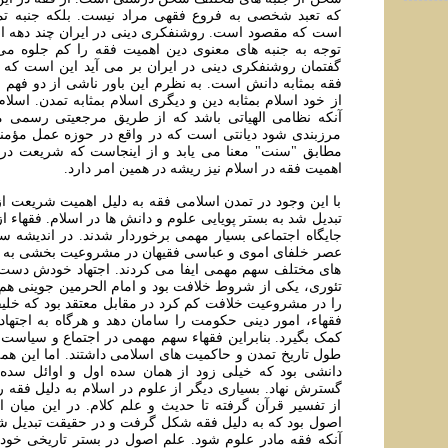
که تعبد شخصی به فروع فقهی مراد نيست. بلکه جنبه تم
است که مقصود است. روشنفکری دينی در ايران چند دهه ای
توجه به جنبه های معنوی دين اهمیت فقه را کم جلوه می د
گفتمان روشنفکری دينی در ايران بر می آيد اين است که 
فقه بمثابه دانش است. به نظرم اين باور ناشی از دو فهم
از خود اسلام بمثابه دين و ديگری اسلام بمثابه تمدن. اسلام
آنکه نظامی الهياتی باشد که از طريق مرجعيتی رسمی مان
مرزبندی شود ديانتی است که در واقع در حوزه عمل مؤمنان
مطابق "سنت" معنا می یابد و از اينجاست که شريعت در ا
اهميت فقه در اسلام نيز ريشه در همين امر دارد.
با اين وجود در تمدن اسلامی فقه به دليل اهميت شريعت 
تبديل شد به بستر پويایی علوم و دانش ها در اسلام. فقهاء 
جايگاه اجتماعی بسيار مهمی برخوردار شدند. در انديشه س
عصر خلفای اموی و عباسی فقيهان در مشروعيت بخشی به 
های مختلف سهم مهمی ايفا می کردند. اجتهاد خودش دست 
تئوری، يکی از شروط خلافت بود و امام الحرمين جوينی ه
را در مشروعيت خلافت کم کرد در مقابل معتقد بود که خليف
فقهاء، امور دينی حکومت را سامان دهد و هرگاه به اجتهاد ن
کمک بگيرد. بنابراين فقهاء سهم مهمی در اجتماع و سياست و
طول تاريخ تمدن و حاکميت های اسلامی داشتند. اما اين هم
دانشی بود که خيلی زود از همان سده اول و اوائل سده
گسترش نهاد. بسياری ديگر از علوم در اسلام به دليل فقه رش
از تفسير قرآن گرفته تا حديث و علم کلام. در اين ميان 
اصول بود که به دليل فقه شکل گرفت و در حقيقت تبديل شد
آنکه فقه مادر علوم شود. علم اصول در بستر تاريخی خود 