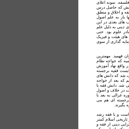
لسفه. نمونه اعلای
نخولش که حاصل درس
فقه و اخلاق و منطق
ا باز به علم اصول
 های بعدی در اين
دينی به دليل علم
در علوم بود. حتی
های هيئت و فيزيک
مايه گذاری از سوی
ن فهميد. مهمترين
ميه که خواجه نظام
در واقع نهاد آموزش
ايست فقيه برجسته
ب شد که دانش های
 که بعد از خواجه
ی شد. دانش فقه با
 در خلاف و اصول
 غزالی به بعد با
برجسته ای هم می
 بگيرند.
است و با فقه رشد
 تاريخی اسلام کمتر
رایی دينی از فقه و