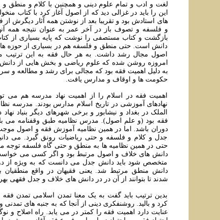
لغت و ادب و تمام علوم دينی و همچنين با کلام و منطق و ف
اين را بايد در غزالی ديد که از اصول آغاز کرد با کتاب م
های استادش بود و تقريبا بعد از نوشتن همه آثار ديگرش از 
و فلسفه و تصوف باز در آخر عمر به عنوان نتيجه همه آنه
بازگشت و کتاب مستصفی را نوشت که پایه بسیاری از کتاب
دانش است. حتی منطق و فلسفه هم در بسياری از حوزه های 
اصول مجال رشد داشت. به هر حال فقه به اين ترتيب ما
امروزه روشن شده که علوم رياضی و بخش هایی از دانش 
به دليل اهميت فقه بود که مجالی برای رشد و مطالعه و سر
حکومت ها و اوقاف و مدارس یافت.
اهميت فقه در اسلام را از اهميت نهاد مدرسه هم می توا
نهادهای آموزشی در تاریخ اسلام مدارس بودند. مدرسه نظا
الملک در بغداد و نيشابور و برخی شهرهای ديگر بنياد نهاد 
فقه بود (و علم اصول). مدرس نظاميه طبق وقفنامه می ب
دوران باشد. اما در همين نظاميه آموزش فقه و اصول موج
جدل و کلام و فلسفه و حتی رياضيات رونق گيرد. می دانيم
حتی در همين نظاميه ها به منطق و حتی گاه فلسفه توجه م
دانش های خلاف و اصول مرتبط بود و اگر کسی می خواست
متخصص شود بايد دانش جدل می دانست که به ويژه از دوره
دانش منطق مرتبط شد. يعنی فقيهان در واقع منطقيان 
شدند تا بتوانند از آن در در دانش های خلاف و جدل فقهی بهره
بدين ترتيب بايد گفت به يک معنا تمدن اسلامی تمدن فقه 
کرد و بالید. روشنفکری دينی از آنجا که به جنبه های تمدنی و
عنايت دارد اهميت فقه را کمتر در می يابد. راه اصلاح و نوگ