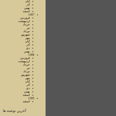
آبان
آذر
بهمن
اسفند
1387
فروردين
ارديبهشت
خرداد
تير
مرداد
شهريور
مهر
آبان
آذر
دي
بهمن
1386
فروردين
ارديبهشت
خرداد
تير
مرداد
شهريور
مهر
آبان
آذر
دي
بهمن
اسفند
1385
اسفند
آخرین نوشته ها