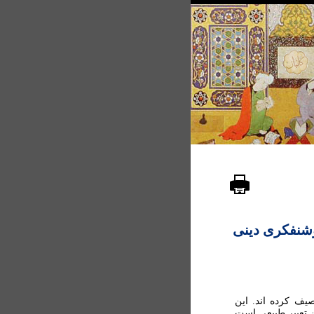
وشنفکری دينی
ف کرده اند. اين
 تعبير طبيعی است