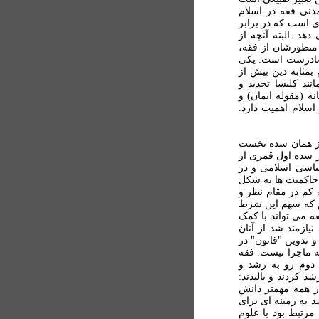
دنی فقه در اسلام
 است که در برابر
هد. البته آنچه از
منظورشان از فقه،
 نادرست است: يکی
 بمثابه دين بيش از
ند کليسا تحدید و
ه (مقوله ايمان) و
سلام اهميت دارد.
از همان سده نخست
از سده اول قمری از
ياسی اسلامی و در
حاکميت ها به شکل
کم در مقام نظر و
م که سهم اين شرط
ه می تواند با کمک
يازمند شد از آنان
 تدوين "قانون" در
ه ماجرا نيست. فقه
 دوم رو به رشد و
د کردند و باليدند:
از همه مهمتر دانش
 به زمينه ای برای
مرتبط بود با علوم