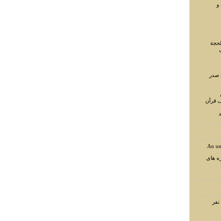
و
لحجة
 صدر
ف قرآن
د
An un
ه های