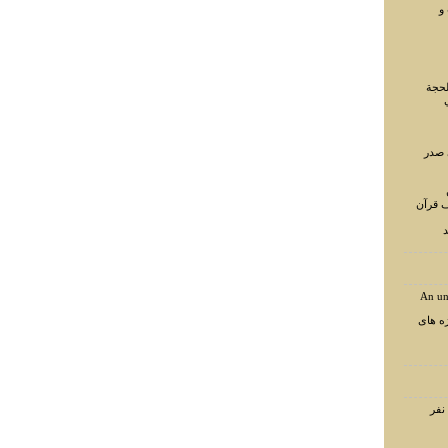
و
لحجة
 صدر
ف قرآن
د
An un
ه های