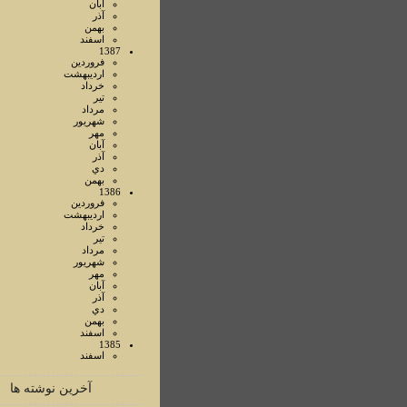
آبان
آذر
بهمن
اسفند
1387
فروردين
ارديبهشت
خرداد
تير
مرداد
شهريور
مهر
آبان
آذر
دي
بهمن
1386
فروردين
ارديبهشت
خرداد
تير
مرداد
شهريور
مهر
آبان
آذر
دي
بهمن
اسفند
1385
اسفند
آخرین نوشته ها