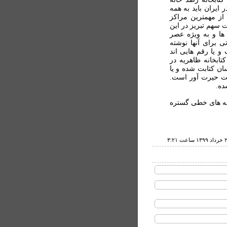
ايران بايد به همه
از مهمترين مراکز
 سهم تبريز در اين
ا و به ويژه عصر
ی برای آنها نوشته
و يا رقم هایی اند
تابخانه ظاهريه در
ن کتابت شده و يا
ست حیرت آور است.
ده.
سخه های خطی گستره