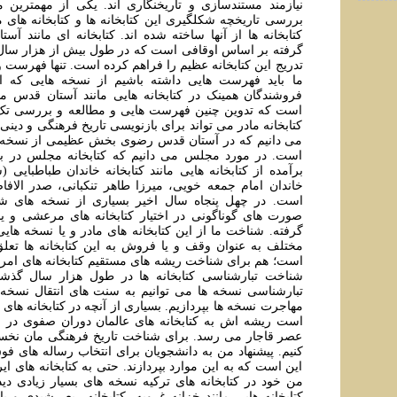
نيازمند مستندسازی و تاريخنگاری اند. يکی از مهمترين م
بررسی تاريخچه شکلگيری اين کتابخانه ها و کتابخانه های
کتابخانه ها از آنها ساخته شده اند. کتابخانه ای مانند 
گرفته بر اساس اوقافی است که در طول بيش از هزار سال 
تدريج اين کتابخانه عظيم را فراهم کرده است. تنها فهرست 
ما بايد فهرست هایی داشته باشيم از نسخه هایی که از
فروشندگان همينک در کتابخانه هایی مانند آستان قدس 
است که تدوين چنين فهرست هایی و مطالعه و بررسی تک
کتابخانه مادر می تواند برای بازنويسی تاريخ فرهنگی و دينی م
می دانيم که در آستان قدس رضوی بخش عظيمی از نسخه ه
است. در مورد مجلس می دانيم که کتابخانه مجلس در 
برآمده از کتابخانه هایی مانند کتابخانه خاندان طباطبایی 
خاندان امام جمعه خویی، ميرزا طاهر تنکبانی، صدر الافا
است. در چهل پنجاه سال اخير بسياری از نسخه های ش
صورت های گوناگونی در اختيار کتابخانه های مرعشی و ي
گرفته. شناخت ما از اين کتابخانه های مادر و يا نسخه ها
مختلف به عنوان وقف و یا فروش به این کتابخانه ها تعلق
است؛ هم برای شناخت ريشه های مستقيم کتابخانه های امرو
شناخت تبارشناسی کتابخانه ها در طول هزار سال گذشته
تبارشناسی نسخه ها می توانيم به سنت های انتقال نسخه
مهاجرت نسخه ها بپردازيم. بسياری از آنچه در کتابخانه های
است ريشه اش به کتابخانه های عالمان دوران صفوی در ا
عصر قاجار می رسد. برای شناخت تاريخ فرهنگی مان نخست ب
کنيم. پيشنهاد من به دانشجويان برای انتخاب رساله های ف
اين است که به اين موارد بپردازند. حتی به کتابخانه های ايرا
من خود در کتابخانه های ترکيه نسخه های بسيار زيادی ديد
کتابخانه هایی مانند خزانه غرويه، کتابخانه ربع رشيدی و يا