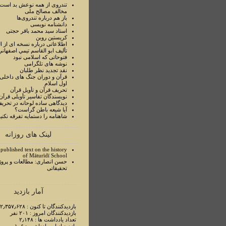
تندروی از همه نوعش بد است 
مخالف مصالح ملی
باز هم درباره تندروی‌ها
دانشنامه نویسی
استاد سيد محمد باقر حجتی
کریستین روبن
اطلاعاتی درباره نسخه ای از ا
تأليف ابو القاسم تيمي اصفهاني
فتوحاتی که اسلامی نبود
نوشه های تلگرامی
نقد تجدید نظر طلبان
قرآن و دوران جنگ های داخلی
اول اسلام
تحريف قرآن و تأويل قرآن
نويسندگان تفاسير تأويلی قرآن
ديدگاهی ساده لوحانه در تحري
آيا شيعه باطن گراست؟
شاهنامه را دستمايه تفرقه نکني
لینک های روزانه
published text on the history
of Māturīdī School
حسن انصاری: مطالعات و پروژ
تحقیقاتی
آمار بازدید
بازدیدکنندگان تا کنون : ۲٫۳۵۷٫۶۲۸ نفر
بازدیدکنندگان امروز : ۲۰۱ نفر
تعداد یادداشت ها : ۲٫۱۴۸