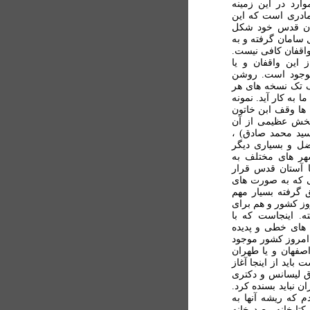
وارد در اين زمينه
 مادری است که اين
آستان قدس خود شکل
سامان گرفته و به
واقفان کافی نيست.
 اين واقفان و يا
موجود است. روشن
 تک نسخه های هر
ا به کار آيد. نمونه
ا وقف ابن خاتون
بخش عظيمی از آن
(سيد محمد صادق) ،
ضل و بسياری ديگر
هر های مختلف به
ا آستان قدس قرار
یی که به صورت های
 گرفته بسيار مهم
ز کشور و هم برای
. اينجاست که با
 های خطی و پديده
 امروز کشور موجود
صفهان و يا طهران
ايد از اينجا آغاز
وق ليسانس و دکتری
ن نبايد بسنده کرد.
م که ريشه آنها به
 کتابخانه رصد خانه