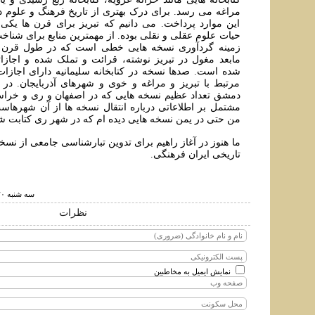
مراغه می رسد. برای درک بهتری از تاريخ فرهنگ و علوم در 
اين موارد پرداخت. می دانيم که تبريز برای قرن ها يکی 
حيات علوم عقلی و نقلی بوده. از مهمترين منابع برای شناخت
زمينه گردآوری نسخه هایی خطی است که در طول قرن ه
مابعد مغول در تبريز نوشته، قرائت و تملک شده و اجازات
شده است. صدها نسخه در کتابخانه سليمانيه دارای اجازات 
مرتبط با تبريز و مراغه و خوی و شهرهای آذربايجان. در ک
دمشق تعداد عظیم نسخه هایی که در اصفهان و ری و خراسا
مشتمل بر اطلاعاتی درباره انتقال نسخه ها از آن شهرها
من حتی در يمن نسخه هایی ديده ام که در شهر ری کتابت ش
ما هنوز در آغاز راهيم برای تدوين تبارشناسی جامعی از ن
تاریخی ايران فرهنگی.
سه شنبه ۲۰ خرداد ۱۳۹۹ ساعت ۳:۲۱
نظرات
نمایش ایمیل به مخاطبین