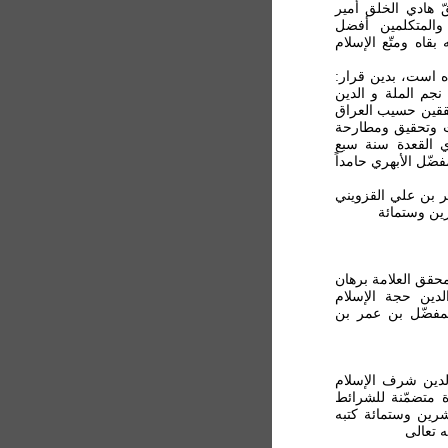
ّ هادي الخلق أمير
والمتکلمين أفضل
قاه ومتّع الإسلام
ده است، بدين قرار:
نجم الملة و الدين
ققين حسيب العراق
ث وتحقيق ومطارحة
ي القعدة سنة سبع
ّل الأبهري حامداً
ن عمر بن علي القزويني
ين وستمائة
محقق العلامة برهان
لدين حجة الإسلام
لمفضّل بن عمر بن
الدين شرف الإسلام
 متضمّنة للشرائط
رين وستمائة کتبه
ه تعالی