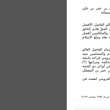
لأصل علي بن عمر بن علي
تمائة
عالم الفاضل الأفضل
ن الحقّ هادي الخلق
ء والمتکلمين أفضل
قاه ومتّع الإسلام
مام الفاضل العالم
ام والمسلمين سيد
ويني قراءة جامعة
حکمة ومراتبها (؟)
 في أواخر ذي الحجة
ن عمر بن المفضّل
لقزويني لنفسه في