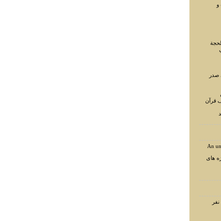
و
لحجة
 صدر
ف قرآن
د
An un
ه های