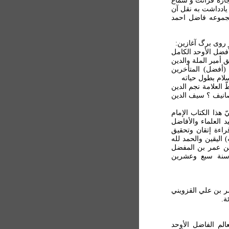
جازه قرائت و سماع
يادداشت به نقل آن
مجموعه فاضل احمد
 روی برگ آغازين:
أفضل الأوحد الکامل
ق أمير الملة والدين
 (أفضل) المتأخرين
سلام بطول حياته
 العلامة نجم الدين
انيف ؟ سيف الدين
هذا الکتاب الإمام
 العلماء والأفاضل
اءة إتقان وتحقيق
) اليقين والحمد لله
بن عمر بن المفضل
 سنة سبع وعشرين
ي بن عمر بن علي القزويني
ة.
الم الفاضل الأوحد