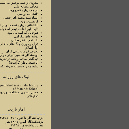
تندروی از همه نوعش بد است 
مخالف مصالح ملی
باز هم درباره تندروی‌ها
دانشنامه نویسی
استاد سيد محمد باقر حجتی
کریستین روبن
اطلاعاتی درباره نسخه ای از ا
تأليف ابو القاسم تيمي اصفهاني
فتوحاتی که اسلامی نبود
نوشه های تلگرامی
نقد تجدید نظر طلبان
قرآن و دوران جنگ های داخلی
اول اسلام
تحريف قرآن و تأويل قرآن
نويسندگان تفاسير تأويلی قرآن
ديدگاهی ساده لوحانه در تحري
آيا شيعه باطن گراست؟
شاهنامه را دستمايه تفرقه نکني
لینک های روزانه
published text on the history
of Māturīdī School
حسن انصاری: مطالعات و پروژ
تحقیقاتی
آمار بازدید
بازدیدکنندگان تا کنون : ۲٫۳۵۸٫۱۴۵ نفر
بازدیدکنندگان امروز : ۲۸۳ نفر
تعداد یادداشت ها : ۲٫۱۴۸