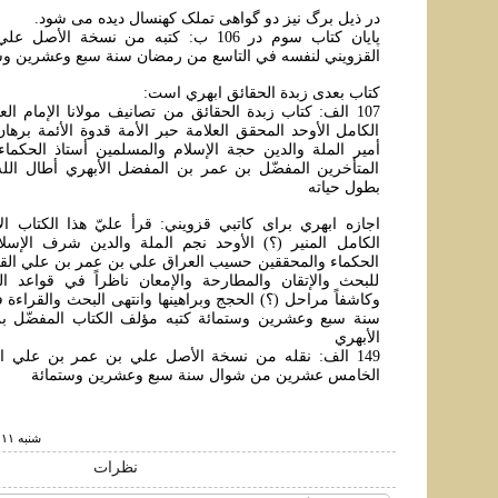
در ذيل برگ نيز دو گواهی تملک کهنسال ديده می شود.
پايان کتاب سوم در 106 ب: کتبه من نسخة ا
القزويني لنفسه في التاسع من رمضان سنة سبع وعشرين وس
کتاب بعدی زبدة الحقائق ابهري است:
107 الف: کتاب زبدة الحقائق من تصانيف مولانا الإمام ال
الکامل الأوحد المحقق العلامة حبر الأمة قدوة الأئمة برها
أمير الملة والدين حجة الإسلام والمسلمين أستاذ الحکما
المتأخرين المفضّل بن عمر بن المفضل الأبهري أطال الله ب
بطول حياته
اجازه ابهري برای کاتبي قزويني: قرأ عليّ هذا الکتاب الإ
الکامل المنير (؟) الأوحد نجم الملة والدين شرف الإسل
الحکماء والمحققين حسيب العراق علي بن عمر بن علي القز
للبحث والإتقان والمطارحة والإمعان ناظراً في قواعد ال
وکاشفاً مراحل (؟) الحجج وبراهينها وانتهی البحث والقراءة
سنة سبع وعشرين وستمائة کتبه مؤلف الکتاب المفضّل ب
الأبهري
149 الف: نقله من نسخة الأصل علي بن عمر بن علي ا
الخامس عشرين من شوال سنة سبع وعشرين وستمائة
شنبه ۱۱ خرداد ۱۳۹۲ ساعت ۱۲:۲۴
نظرات