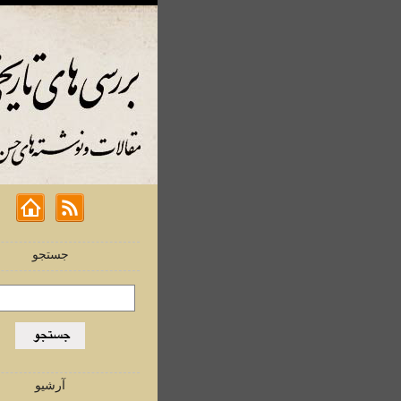
جستجو
آرشیو