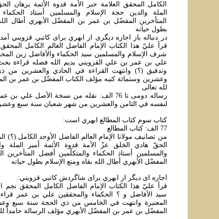
الکامل المحقق العلامة حبر الأمة قدوة الأئمة برهان الحق
الملة والدين حجة الإسلام والمسلمين أستاذ الحکماء 
المتأخرين المفضّل بن عمر بن المفضّل الأبهري أطال الله ب
بطول حياته
در دنباله باز اجازه ديگری از ابهري برای کاتبي قزويني آم
قرأ عليّ هذا الکتاب الإمام الفاضل العالم الکامل المحقق 
شرف الإسلام والمسلمين سيد الحکماء والأفاضل زين المح
علي بن عمر بن علي القزويني يديم الله فضله قراءة بح
وتدقيق (؟) وانتهت القراءة في الحادي والعشرين من ذ
وعشرين وستمائة کتبه مؤلف الکتاب المفضّل بن عمر بن المفض
لله تعالی
رساله دومی تا 76 الف: نقله من نسخة الأصل علي ب
لنفسه في الثامن والعشرين من شهر شعبان سنة سبع وعشر
کتاب سوم کتاب المطالع ابهري است:
77 الف: کتاب المطالع
من تصانيف مولانا الإمام العالم الفاضل الأوحد الکامل (؟) ال
الحقّ هادي الخلق عزّ الأمة قدوة الأئمة أمير الملة وا
والمسلمين أستاذ الحکماء والمتکلّمين أفضل المتأخرين ا
المفضّل الأبهري أطال الله بقاه ومتع الإسلام بطول حياته
اجازه ای ديگر از ابهري برای شاگردش کاتبي قزويني:
قرأ عليّ هذا الکتاب الإمام الفاضل الکامل المحقق نجم 
سيد الأفاضل و ؟ الحکماء والمحققين علي بن عمر قراءة
المعتبرة وانتهت في الخامس من ذي الحجة سنة سبع وعش
المفضّل بن عمر بن المفضّل الأبهري مؤلف الرسالة حامداً لل