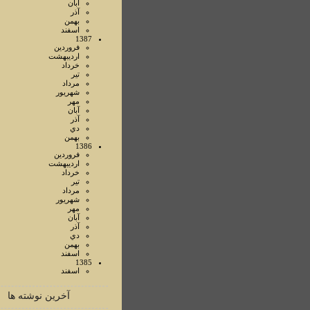
آبان
آذر
بهمن
اسفند
1387
فروردين
ارديبهشت
خرداد
تير
مرداد
شهريور
مهر
آبان
آذر
دي
بهمن
1386
فروردين
ارديبهشت
خرداد
تير
مرداد
شهريور
مهر
آبان
آذر
دي
بهمن
اسفند
1385
اسفند
آخرین نوشته ها