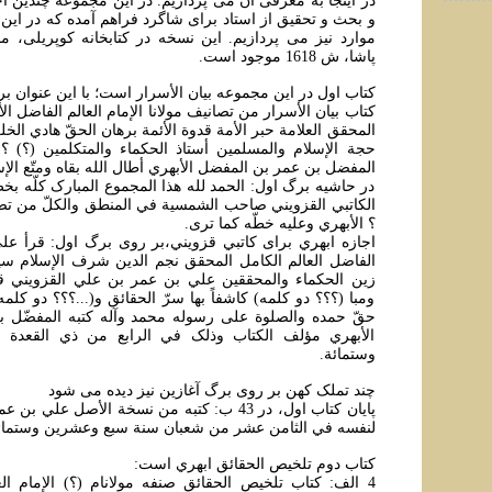
در اينجا به معرفی آن می پردازيم. در اين مجموعه چندين ا
و بحث و تحقيق از استاد برای شاگرد فراهم آمده که در اين 
موارد نيز می پردازيم. اين نسخه در کتابخانه کوپريلی، 
پاشا، ش 1618 موجود است.
کتاب اول در اين مجموعه بيان الأسرار است؛ با اين عنوان بر
کتاب بيان الأسرار من تصانيف مولانا الإمام العالم الفاضل ال
المحقق العلامة حبر الأمة قدوة الأئمة برهان الحقّ هادي الخل
حجة الإسلام والمسلمين أستاذ الحکماء والمتکلمين (؟) ؟
المفضل بن عمر بن المفضل الأبهري أطال الله بقاه ومتّع الإ
در حاشيه برگ اول: الحمد لله هذا المجموع المبارک کلّه بخطّ
الکاتبي القزويني صاحب الشمسية في المنطق والکلّ من تص
؟ الأبهري وعليه خطّه کما تری.
اجازه ابهري برای کاتبي قزويني،بر روی برگ اول: قرأ عليّ 
الفاضل العالم الکامل المحقق نجم الدين شرف الإسلام سيد
زين الحکماء والمحققين علي بن عمر بن علي القزويني قر
ومبا (؟؟؟ دو کلمه) کاشفاً بها سرّ الحقائق و(...؟؟؟ دو کلمه
حقّ حمده والصلوة علی رسوله محمد وآله کتبه المفضّل 
الأبهري مؤلف الکتاب وذلک في الرابع من ذي القعدة
وستمائة.
چند تملک کهن بر روی برگ آغازين نيز ديده می شود
پايان کتاب اول، در 43 ب: کتبه من نسخة الأصل عل
لنفسه في الثامن عشر من شعبان سنة سبع وعشرين وستمائ
کتاب دوم تلخيص الحقائق ابهري است:
4 الف: کتاب تلخيص الحقائق صنفه مولانام (؟) الإمام الع