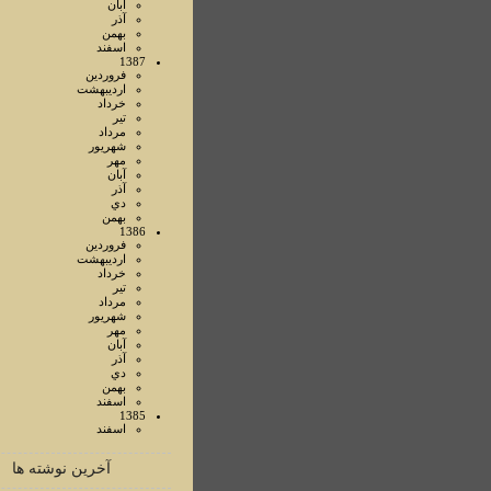
آبان
آذر
بهمن
اسفند
1387
فروردين
ارديبهشت
خرداد
تير
مرداد
شهريور
مهر
آبان
آذر
دي
بهمن
1386
فروردين
ارديبهشت
خرداد
تير
مرداد
شهريور
مهر
آبان
آذر
دي
بهمن
اسفند
1385
اسفند
آخرین نوشته ها