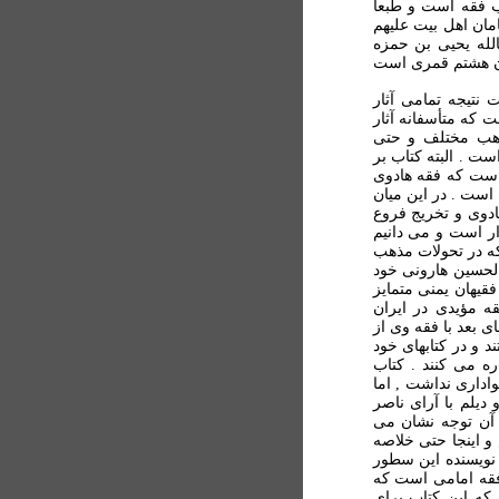
ب فقه است و طبعا
مان اهل بيت عليهم
الله يحيی بن حمزه
رن هشتم قمری است
 نتيجه تمامی آثار
 که متأسفانه آثار
اهب مختلف و حتی
ت . البته کتاب بر
ست که فقه هادوی
است . در اين ميان
ادوی و تخريج فروع
ر است و می دانيم
که در تحولات مذهب
والحسين هارونی خود
قيهان يمنی متمايز
ه مؤيدی در ايران
 بعد با فقه وی از
د و در کتابهای خود
ره می کنند . کتاب
واداری نداشت , اما
ديلم با آرای ناصر
 آن توجه نشان می
 و اينجا حتی خلاصه
ر نويسنده اين سطور
فقه امامی است که
 که اين کتاب برای