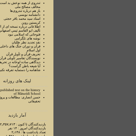
تندروی از همه نوعش بد است 
مخالف مصالح ملی
باز هم درباره تندروی‌ها
دانشنامه نویسی
استاد سيد محمد باقر حجتی
کریستین روبن
اطلاعاتی درباره نسخه ای از ا
تأليف ابو القاسم تيمي اصفهاني
فتوحاتی که اسلامی نبود
نوشه های تلگرامی
نقد تجدید نظر طلبان
قرآن و دوران جنگ های داخلی
اول اسلام
تحريف قرآن و تأويل قرآن
نويسندگان تفاسير تأويلی قرآن
ديدگاهی ساده لوحانه در تحري
آيا شيعه باطن گراست؟
شاهنامه را دستمايه تفرقه نکني
لینک های روزانه
published text on the history
of Māturīdī School
حسن انصاری: مطالعات و پروژ
تحقیقاتی
آمار بازدید
بازدیدکنندگان تا کنون : ۲٫۳۵۷٫۷۱۳ نفر
بازدیدکنندگان امروز : ۱۴ نفر
تعداد یادداشت ها : ۲٫۱۴۸