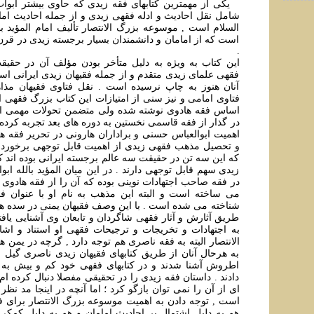
يکی از مهمترين کتابهای فقه زيدی که حاوی بيشتر ابوا
شامل نقل احاديث و ادله فقهی زيدی و از جمله احاديث اما
السلام است , موسوعه بزرگ الانتصار تأليف امام المؤيد ب
است که از امامان و دانشمندان بسيار برجسته زيدی در ق
.
اين کتاب به ويژه به دليل متأخر بودن مؤلف آن در حقيقت
فقهی علمای زيدی متقدم و از جمله فقيهان زيدی ايرانی است
آنان هنوز به چاپ نرسيده است . نقل فتاوی فقيهان مذ
فتاوی امامی و نيز سنی از امتيازات اين کتاب بزرگ فقهی اس
اساس فقه هادوی نوشته شده ولی متضمن تحولات مهمی ا
در گذار از فقه قاسمی نخستين به دوره های بعد تجربه کرده 
اهميت ابوالعباس حسنی و براداران هارونی در تحرير فقه ه
و تحصيل مذهب فقهی زيدی از اهميت قابل توجهی برخوردا
که اين سه تن در حقيقت سه عالم برجسته ايرانی بوده اند 
زيدی سهم قابل توجهی دارند . در اين ميان المؤيد بالله اب
در فقه صاحب اجتهادات نوينی بوده که آن را از فقه هادوی ف
می ساخته است و البته اين مذهب به نام او با عنوان فق
شناخته می شده است . با اين وصف فقيهان يمنی در سده های
طريق آثارش و آثار فقهی شاگردان و تابعان وی آشنايی يافتن
به اجتهادات و تخريجات و ترجيحات فقهی او استناد و اشا
الانتصار البته به فقه ناصری هم توجه دارد , گرچه در يمن ه
به هرحال آنان از طريق کتابهای فقيهان زيدی ناصری گيل و 
اطروش آشنا شدند و در کتابهای فقهی خود کم و بيش به
دادند . داستان فقه زيدی را در تحقيقی مفصلا دنبال کرده ام
ای از آن را نمی توان بازگو کرد ؛ اما آنچه در اينجا مد نظ
است , توجه دادن به اهميت موسوعه بزرگ الانتصار برای 
هم به دليل اشتمال بر احاديث امامان و هم به دليل کمکی