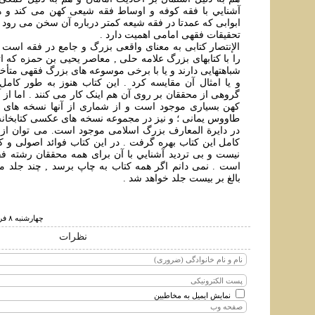
آشنايي با فقه کوفه و اوساط فقه شيعی کهن می کند و ه
ابوابی که عمدتا در فقه شيعه کمتر درباره آن سخن می رود ,
تحقيقات فقهی امامی اهميت دارد .
الإنتصار کتابی به معنای واقعی بزرگ و جامع در فقه است ک
را با کتابهای بزرگ علامه حلی , معاصر يحيی بن حمزه که اتف
شباهتهايی دارند و يا با برخی موسوعه های بزرگ فقهی متأخر
و يا امثال آن مقايسه کرد . اين کتاب هنوز به طور کامل
گروهی از محققان بر روی آن هم اينک کار می کنند . اما ا
کهن بسياری موجود است و از شماری از آنها نسخه های
طاووس يمانی ؛ و نيز در مجموعه نسخه های عکسی کتابخانه
در دايرة المعارف بزرگ اسلامی موجود است. می توان از آ
کامل اين کتاب بهره گرفت . در اين کتاب فوائد اصولی و 
نيست و بی ترديد آشنايي با آن برای همه محققان رشته 
است . نمی دانم اگر همه کتاب به چاپ برسد , چند جلد م
بالغ بر بيست جلد خواهد شد .
چهارشنبه ۸ فروردين ۱۳۸۶ ساعت ۱۵:۰۱
نظرات
نمایش ایمیل به مخاطبین