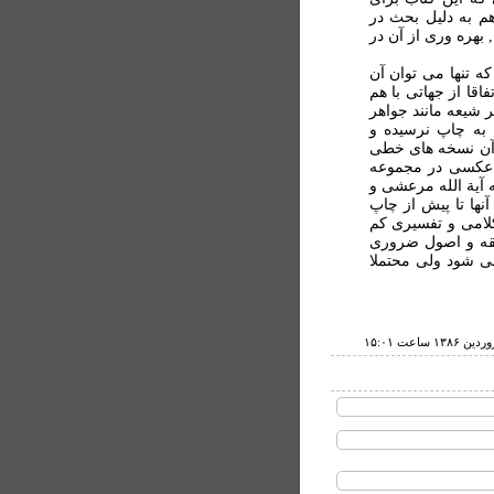
م به دليل بحث در
 بهره وری از آن در
ه تنها می توان آن
اقا از جهاتی با هم
 شيعه مانند جواهر
 به چاپ نرسيده و
ز آن نسخه های خطی
 عکسی در مجموعه
 آية الله مرعشی و
نها تا پيش از چاپ
کلامی و تفسيری کم
فقه و اصول ضروری
ی شود ولی محتملا