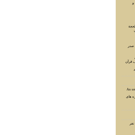
و
لحجة
 صدر
ف قرآن
د
An un
ه های