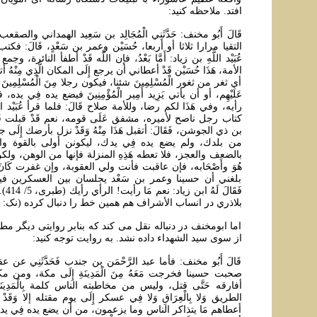
افتد. ملاحظه کنيد:
قَالَ أَبُو مخنف: حَدَّثَنِي الْمُجَالِد بن سَعِيد الهمداني والصقع
التقيا مرارا ثلاثا أو أربعا، حُسَيْن وعمر بن سَعْدٍ، قَالَ: فكتب
عُبَيْد اللَّهِ بن زياد: أَمَّا بَعْدُ، فإن اللَّه قَدْ أطفأ النائرة، 
الأمة، هَذَا حُسَيْن قَدْ أعطاني أن يرجع إِلَى المكان الَّذِي مِنْهُ 
أي ثغر من ثغور الْمُسْلِمِينَ شئنا، فيكون رجلا مِنَ الْمُسْلِمِينَ لَه
عَلَيْهِم، أو أن يأتي يَزِيد أَمِير الْمُؤْمِنِينَ فيضع يده فِي يده، 
رأيه، وفي هَذَا لكم رضا، وللأمة صلاح قَالَ: فلما قرأ عُبَيْد اللَّه
كتاب رجل ناصح لأميره، مشفق عَلَى قومه، نعم قَدْ قبلت قَالَ
بن ذي الجوشن، فَقَالَ: أتقبل هَذَا مِنْهُ وَقَدْ نزل بأرضك إِلَى جنبك
من بلدك، ولم يضع يده فِي يدك، ليكونن أولى بالقوة وال
بالضعف والعجز، فلا تعطه هَذِهِ المنزلة فإنها من الوهن، ولك
هُوَ وأَصْحَابه، فإن عاقبت فأنت ولي العقوبة، وإن غفرت كَانَ ذَلِ
بلغني أن حسينا وعمر بن سَعْد يجلسان بين العسكرين فيت
فَقَال
بلاذري در انساب الأشراف هم همين خط را دنبال کرده (نک: 3/182).
اما ابومخنف در دنباله نقل می کند که بنابر روايتی ديگر مطل
از سوی سيد الشهداء داده نشد. به روايت توجه کنيد:
قَالَ أَبُو مخنف: فأما عبد الرَّحْمَن بن جندب فَحَدَّثَنِي عن 
صحبت حسينا فخرجت مَعَهُ مِنَ الْمَدِينَةِ إِلَى مكة، ومن مك
أفارقه حَتَّى قتل، وليس من مخاطبته الناس كلمة بِالْمَدِينَةِ
الطريق وَلا بِالْعِرَاقِ وَلا فِي عسكر إِلَى يوم مقتله إلا وَقَدْ سمع
أعطاهم مَا يتذاكر الناس وما يزعمون، من أن يضع يده فِي يد يَزِيد