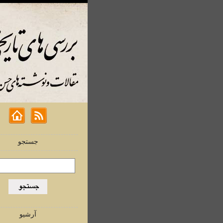
جستجو
آرشیو