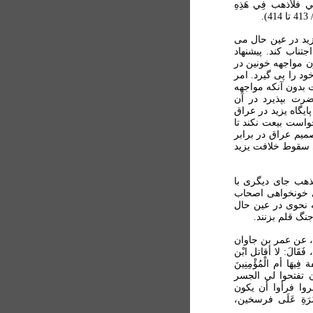
ي فلأذهب فِي هَذِهِ
زيد در عين حال می
تناب کند. پيشنهاد
 مواجهه خونين در
د را پی گيرد. امر
بدون آنکه مواجهه
ت بپذيرد در آن
يگاه يزيد در عراق
واست بيعت نکند تا
ميم عراق در برابر
 سقوط خلافت یزید
ذهب جای ديگری با
ی خونخواهی اصحاب
 نحوی در عين حال
نگ قلم بزنند.
حصين، عن عمر بن جاوان
فَقَالَ: لا أقاتل ابْن
هَا أم الْمُؤْمِنِينَ
أن تفتحوا لي الجسر
تمروا فرأوا أن يكون
رَةِ عَلَى فرسخين،