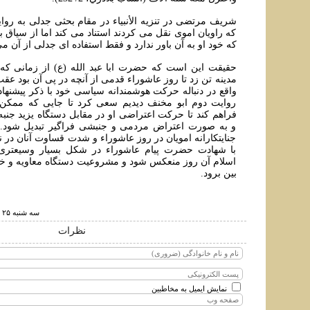
شريف مرتضی در تنزيه الأنبياء در مقام بحثی جدلی به رواي
که راويان اموی نقل می کردند استناد می کند اما از سياق
که خود او به آن باور ندارد و فقط استفاده ای جدلی از آن می
حقيقت اين است که حضرت ابا عبد الله (ع) از زمانی که ا
مدينه تن زد تا روز عاشوراء قدمی از آنچه در پی آن بود عقب
واقع در دنباله حرکت هوشمندانه سياسی خود با ذکر پيشنهاد ي
روايت دوم ابو مخنف ديديم سعی کرد تا جایی که ممکن 
فراهم کند تا حرکت اعتراضی او در مقابل دستگاه يزيد جنب
و به صورت اعتراض مردمی و جنبشی فراگير تبديل شود. 
جنايتکارانه امويان در روز عاشوراء و شدت قساوت آنان در
با شهادت حضرت پيام عاشوراء در شکل بسيار وسيعتری
اسلام آن روز منعکس شود و مشروعيت دستگاه معاويه و خل
بين برود.
سه شنبه ۲۵ شهريور ۱۳۹۹ ساعت ۳:۲۰
نظرات
نمایش ایمیل به مخاطبین