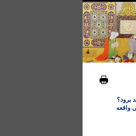
د برود؟
ی واقعه