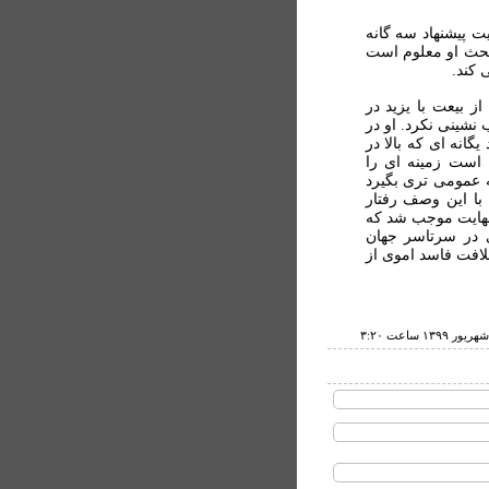
ت پيشنهاد سه گانه
 بحث او معلوم است
 کند.
ز بيعت با يزيد در
 نشينی نکرد. او در
گانه ای که بالا در
است زمينه ای را
ه عمومی تری بگيرد
با اين وصف رفتار
 نهايت موجب شد که
 در سرتاسر جهان
افت فاسد اموی از