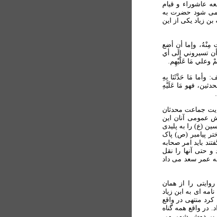
عه عاشوراء و قيام
ه می شود حضرت به
 بن زياد يکی از اين
 مِنْهُ، وإما أن أضع
ا أن تسيروني إِلَى أي
وعلي مَا عَلَيْهِم.
 مَا حَدَّثَنَا بِهِ
ثين، فهو مَا عَلَيْهِ
وايت جماعت محدثان
 عمومی آنان اين
ن (ع) را به پليدی
تر پيامبر (ص) پاک
فتند بايد امر صحابه
و حتی آنها را نقل
 به عمر سعد می داد
وايتی را از همان
امه ای به ابن زياد
کرد منتهی در واقع
. در واقع همه گناه
ان بر دوش شمر می