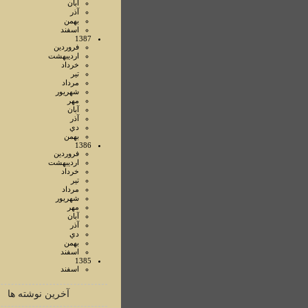
آبان
آذر
بهمن
اسفند
1387
فروردين
ارديبهشت
خرداد
تير
مرداد
شهريور
مهر
آبان
آذر
دي
بهمن
1386
فروردين
ارديبهشت
خرداد
تير
مرداد
شهريور
مهر
آبان
آذر
دي
بهمن
اسفند
1385
اسفند
آخرین نوشته ها