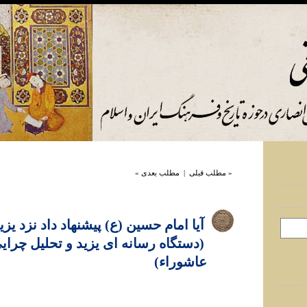
« مطلب قبلی
|
مطلب بعدی »
آيا امام حسين (ع) پيشنهاد داد نزد يزي
(دستگاه رسانه ای يزيد و تحليل چرای
عاشوراء)