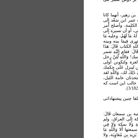
ب بن زهير، أنهما كانا
 عمر ابن سَعْد إِلَى
وجمع الكلمة، وأصلح أمر
أتى، أو أن نسيره إِلَى
ُ مَا لَهُمْ، وعليه مَا
فيرى فِيمَا بينه وبينه
ِ الكتاب قَالَ: هَذَا
: فقام إِلَيْهِ شمر
! وَاللَّهِ لَئِنْ رحل
عزة ولتكونن أولى
ن لينزل عَلَى حكمك
كَ لك، وَاللَّهِ لقد
حدثان عامة الليل،
َ لَهُ ابن زياد: نعم مَا رأيت! الرأي رأيك (طبری، 5/ 414). جالب اين است که
قا چنين پيشنهاداتی
عقبة بن سمعان قَالَ:
ة إِلَى العراق، ولم
 وَلا بمكة وَلا فِي
تها أَلا وَاللَّهِ مَا
 بن مُعَاوِيَة، وَلا