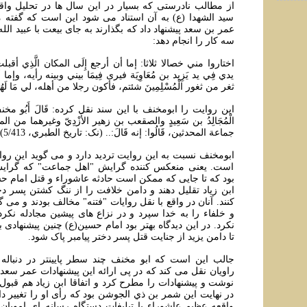
از مطالب نادرستی که بسيار در اين سال ها در تحليل واق
سيد الشهدا (ع) به آن استناد می شود اين است که گفت
عمر بن سعد پيشنهاد داد که بگذارند به جای بيعت با عبيد الله
سه کار را انجام دهد:
اختاروا مني خصالا ثلاثا: إما أن أرجع إِلَى المكان الَّذِي أقبلت
يدي فِي يد يَزِيد بن مُعَاوِيَة فيرى فِيمَا بيني وبينه رأيه، وإم
ثغر من ثغور الْمُسْلِمِينَ شئتم، فأكون رجلا من أهله، لي مَا لَهُمْ 
اين روايت را ابومخنف با اين سند نقل کرده: قَالَ أَبُو مخنف: وأما
الْمُجَالِدُ بن سَعِيدٍ والصقعب بن زهير الأَزْدِيّ وغيرهما من المحد
جماعة المحدثين، قَالُوا: إنه قَالَ:.. (نک: تاريخ الطبري، 5/413).
ابومخنف نسبت به اين روايت ترديد دارد و می گويد اين ر
است. يعنی منعکس کننده گرايش "اهل جماعت" که گرايش
بود که تا جایی که ممکن است حادثه عاشوراء و قتل امام حسي
ابن زياد تقليل دهند و دامن خلافت را از ننگ کشتن پسر دخ
کنند. آنان در واقع با نقل روايات "فتنه" مخالف بودند و می گ
و خلفاء را به خدا سپرد و در نزاع های پيشين مجادله نکرد 
نکرد. در اين ديدگاه بهتر بود امام حسين(ع) چنين پيشنهادی
تا دامن يزيد از جنايت قتل پسر دختر پيامبر پاک شود.
جالب اين است که ابو مخنف چند سطر پايينتر در دنباله ر
راويان نقل می کند که در پی ارائه اين پيشنهادات عمر سعد ن
نوشت و پيشنهادات را مطرح کرد و اتفاقا ابن زياد هم قبول 
در نهايت اين شمر بن ذي الجوشن بود که رأی او را تغيير داد
واقعه عظيم عاشوراء با تبليغات دستگاه رسانه ای اموي