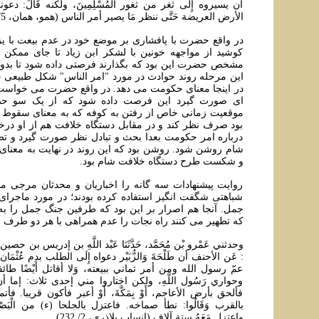
أن يسيروه إِلَى ثغر من ثغور الْمُسْلِمِينَ، ولكنه قَالَ: دعون
الأرض العريضة حَتَّى ننظر مَا يصير أمر الناس (همو، همان، 5/ 413 تا 414).
در واقع حضرت با پافشاری بر موضع خود در عدم بيعت با ي
کوشيد از مواجهه خونين با لشکر ابن زياد تا جای ممکن اج
مشخص حضرت اين بود که بگذارند فرصتی داده شود تا بدون
اين مرحله روند حوادث در مورد "امر الناس" شکل طبيعی خو
در اينجا معنای حکومت می دهد. در واقع حضرت می خواست 
ای صورت گيرد اين فرصت داده شود که از يک سو حضر
موقعيت زمانی خاص از رفتن به کوفه که به معنای سقوط پا
بود صرف نظر کند و در مقابل دستگاه خلافت هم از او درخ
درباره امر حکومت بعدا بحث و تبادل نظر صورت گيرد و تص
شام روشن شود. روشن بود که این روند در نهایت به معنای
و شکست طرح دستگاه خلافت شام بود.
روايت پيشنهادات سه گانه را اخباريان و محدثان مرجی م
شباهتی شگفت انگيز استفاده کرده بودند؛ در مورد ماجرا
جمل. آنجا هم اصرار بر اين بود که طرفين جنگ جمل را به
که تطهير می کنند راه نجات را عدم همراهی با هر دو طرف ج
وحدثني عَمْرو بْن مُحَمَّد، حَدَّثَنَا عَبْد اللَّهِ بن إدريس بن 
: عَن الأحنف أن طَلْحَةَ وَالزُّبَيْر دعواه إِلَى الطلب بدم عُثْمَان، 
عمّ رسول الله ومن أمر تماني ببيعته، وَلا أقاتل أَيْضًا طائفة فِي
وحواري رَسُول اللَّهِ، ولكن اختاروا مني إحدى ثلاث: إما 
فألحق بأرض الأعاجم، أَوْ بِمَكَّةَ، أَوْ أعبر فأكون قريبا. فأ
بالقرب وَقَالُوا: نطأ صماخه. فاعتزل بالجلحا (ء) من الْبَصْ
واعتزل مَعَهُ ستة آلاف (انساب بلاذري، 2/ 232).