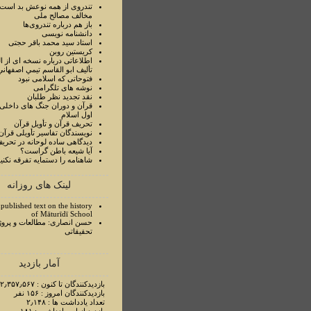
تندروی از همه نوعش بد است 
مخالف مصالح ملی
باز هم درباره تندروی‌ها
دانشنامه نویسی
استاد سيد محمد باقر حجتی
کریستین روبن
اطلاعاتی درباره نسخه ای از ا
تأليف ابو القاسم تيمي اصفهاني
فتوحاتی که اسلامی نبود
نوشه های تلگرامی
نقد تجدید نظر طلبان
قرآن و دوران جنگ های داخلی
اول اسلام
تحريف قرآن و تأويل قرآن
نويسندگان تفاسير تأويلی قرآن
ديدگاهی ساده لوحانه در تحري
آيا شيعه باطن گراست؟
شاهنامه را دستمايه تفرقه نکني
لینک های روزانه
published text on the history
of Māturīdī School
حسن انصاری: مطالعات و پروژ
تحقیقاتی
آمار بازدید
بازدیدکنندگان تا کنون : ۲٫۳۵۷٫۵۶۷ نفر
بازدیدکنندگان امروز : ۱۵۶ نفر
تعداد یادداشت ها : ۲٫۱۴۸