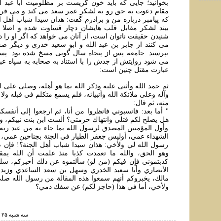
بخوانيد؛ جایی که بايد خون گريست بر مظلوميت ابا عبد ا
مقام دعوت به حق رو به لشکر عمر سعد می کند و می فرماي
که پيامبر درباره من و برادرم گفت: هذان سيدا شباب أهل ا
بيند لشکر مقابل قلب هايشان دچار قساوت شده و اصلا 
شنيدن حقيقت ناتوان است، از آنان می خواهد که اگر او را د
می کنند از جابر بن عبد الله و ابو سعيد خدری و ديگر صح
بپرسند. جامعه پس از پنجاه سال گویی مسخ شده بود. پسر 
می شود روايتش از جدش را با استناد به صحابه به سپاه عبيد 
عبارت مقتل چنين است:
ثم حمد الله وأثنى عليه وذكر الله بما هو أهله، وصلى على ا
وآله وعلى ملائكة الله وأنبيائه، فلم يسمع متكلم في قبله ولا
منه، ثم قال:
" أما بعد: فانسبوني فانظروا من أنا، ثم ارجعوا إلى أنفسكم
هل يصلح لكم قتلي وانتهاك حرمتي؟ ألست ابن بنت نبيكم، و
وأول المؤمنين المصدق لرسول الله بما جاء به من عند رب
الشهداء عمي، أوليس جعفر الطيار في الجنة بجناحين عمي، أو
رسول الله لي ولأخي: هذان سيدا شباب أهل الجنة؟! فإن ص
وهو الحق، والله ما تعمدت كذبا منذ علمت أن الله يمق
كذبتموني فإن فيكم (من لو) سألتموه عن ذلك أخبركم، سلوا
الأنصاري وأبا سعيد الخدري وسهل بن سعد الساعدي وزيد
مالك، يخبروكم أنهم سمعوا هذه المقالة من رسول الله صلى 
ولأخي، أما في هذا (حاجز لكم) عن سفك دمي؟
سه شنبه ۲۵ شهريور ۱۳۹۹ ساعت ۳:۲۰