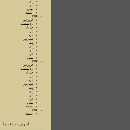
آبان
آذر
بهمن
اسفند
1387
فروردين
ارديبهشت
خرداد
تير
مرداد
شهريور
مهر
آبان
آذر
دي
بهمن
1386
فروردين
ارديبهشت
خرداد
تير
مرداد
شهريور
مهر
آبان
آذر
دي
بهمن
اسفند
1385
اسفند
آخرین نوشته ها