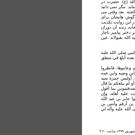
لله (ع). حضرت در
د: مگر نمی دانيد
لجنة. بعد وقتی می
گوش هايشان برای
ر اين روايت تکذيب
ابه زنده آن دوران
دختر پیامبر ناچار
الله بقبولاند. عين
لنبي صلى الله عليه
 بعده أبلغ في منطق
 وعاتبوها، فانظروا
ابن وصيه وابن عمه
ه، أوليس حمزة سيد
 لم يبلغكم ما قال
دقتموني بما أقول
ت عليه أهله، وإن
 جابر بن عبد الله
 بن أرقم وأنس بن
الله عليه وآله لي