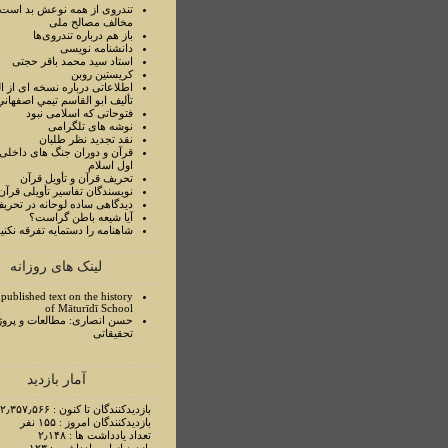
تندروی از همه نوعش بد است 
مخالف مصالح ملی
باز هم درباره تندروی‌ها
دانشنامه نویسی
استاد سيد محمد باقر حجتی
کریستین روبن
اطلاعاتی درباره نسخه ای از ا
تأليف ابو القاسم تيمي اصفهاني
فتوحاتی که اسلامی نبود
نوشه های تلگرامی
نقد تجدید نظر طلبان
قرآن و دوران جنگ های داخلی
اول اسلام
تحريف قرآن و تأويل قرآن
نويسندگان تفاسير تأويلی قرآن
ديدگاهی ساده لوحانه در تحري
آيا شيعه باطن گراست؟
شاهنامه را دستمايه تفرقه نکني
لینک های روزانه
published text on the history
of Māturīdī School
حسن انصاری: مطالعات و پروژ
تحقیقاتی
آمار بازدید
بازدیدکنندگان تا کنون : ۲٫۳۵۷٫۵۶۶ نفر
بازدیدکنندگان امروز : ۱۵۵ نفر
تعداد یادداشت ها : ۲٫۱۴۸