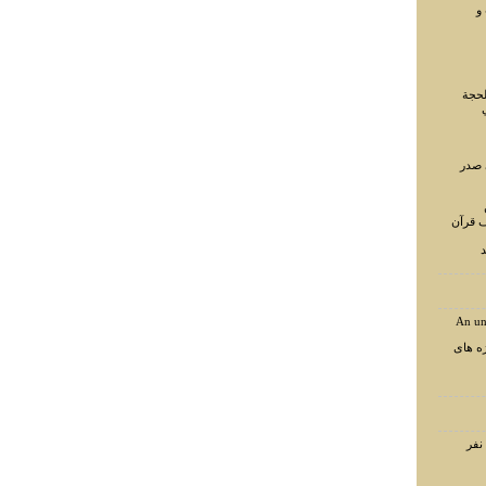
و
لحجة
 صدر
ف قرآن
د
An un
ه های