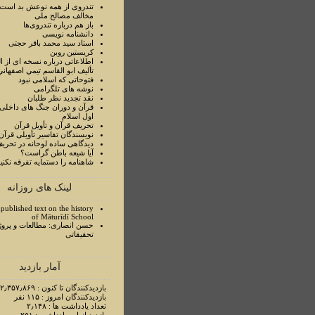
تندروی از همه نوعش بد است 
مخالف مصالح ملی
باز هم درباره تندروی‌ها
دانشنامه نویسی
استاد سيد محمد باقر حجتی
کریستین روبن
اطلاعاتی درباره نسخه ای از ا
تأليف ابو القاسم تيمي اصفهاني
فتوحاتی که اسلامی نبود
نوشه های تلگرامی
نقد تجدید نظر طلبان
قرآن و دوران جنگ های داخلی
اول اسلام
تحريف قرآن و تأويل قرآن
نويسندگان تفاسير تأويلی قرآن
ديدگاهی ساده لوحانه در تحري
آيا شيعه باطن گراست؟
شاهنامه را دستمايه تفرقه نکني
لینک های روزانه
published text on the history
of Māturīdī School
حسن انصاری: مطالعات و پروژ
تحقیقاتی
آمار بازدید
بازدیدکنندگان تا کنون : ۲٫۳۵۷٫۸۶۹ نفر
بازدیدکنندگان امروز : ۱۱۵ نفر
تعداد یادداشت ها : ۲٫۱۴۸