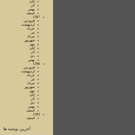
آبان
آذر
بهمن
اسفند
1387
فروردين
ارديبهشت
خرداد
تير
مرداد
شهريور
مهر
آبان
آذر
دي
بهمن
1386
فروردين
ارديبهشت
خرداد
تير
مرداد
شهريور
مهر
آبان
آذر
دي
بهمن
اسفند
1385
اسفند
آخرین نوشته ها