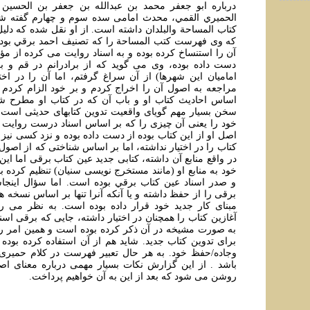
درباره ابو جعفر محمد بن عبدالله بن جعفر بن الحسين
الحميري القمي، محدث امامی سده سوم و چهارم گفته شده
کتاب المساحة والبلدان داشته است. از او نقل شده که دليل 
که وی فهرست کتب المساحة را که تصنيف احمد برقي بوده د
آن را استنساخ کرده بوده و به اسناد روايت می کرده از مؤل
دست داده بوده، وی می گويد که از برادرانم در قم و ب
اماميان اين شهرها) از آن سراغ گرفتم، اما آن را در اختي
مراجعه به اصول آن را اخراج کردم و بر خود الزام کردم 
اساس احاديث کتاب او و باب آن که در کتاب او مطرح شد
سخن بسيار مهم گويای واقعيت تدوين کتابهای حديثی است
خود را يعنی آن چيزی را که بر اساس اسناد درست روايت م
اصل او از این کتاب بوده از دست داده بوده و نزد کسی نيز 
کتاب را در اختيار نداشته، اما بر اساس شناختی که از اصول
در واقع منابع آن داشته، کتابی جديد عين کتاب برقی اما اين
خود به منابع او (مانند مستخرج نويسی سنيان) تنظيم کرده ب
و صدر اسناد عين کتاب برقي بوده است. اما سؤال اينجاس
برقی را از حفظ داشته و یا آنکه آنرا تنها بر اساس نسخه 
مبنای کار جديد خود قرار داده بوده است. به نظر می 
آغازين کتاب را همچنان در اختيار داشته، جايی که برقی اسن
به صورت مشيخه در آن ذکر کرده بوده است و همين امر را
برای تدوين کتاب جديد. شايد هم از آن استفاده کرده بوده
وجاده/حفظ خود. به هر حال تعبير فهرست در کلام حميری ب
باشد . از اين گزارش نکات بسيار مهمی درباره معنای 
روشن می شود که بعد از اين به آن خواهيم پرداخت.