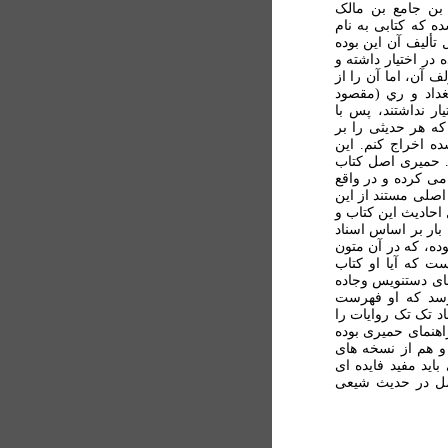
 بن جامع بن مالک
 که کتابی به نام
تأليف آن اين بوده
ر اختيار داشته و
ف آن، اما آن را از
غداد و ري (مقصود
ار نداشتند، پس با
که هر حديثی را بر
ه اخراج کنم. اين
. حميری اصل کتاب
ی کرده و در واقع
اصلی مستند از این
 احاديث اين کتاب و
 بار بر اساس اسناد
وده، که در آن متون
ت که آيا او کتاب
های دستنويس وجاده
رسد که او فهرست
اد تک تک روايات را
هنمای حميری بوده
 و هم از نسخه های
ايد مفيد فايده ای
اصل در حديث شيعی