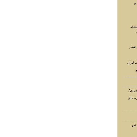
و
لحجة
 صدر
ف قرآن
د
An un
ه های