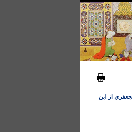
جعفري از ابن