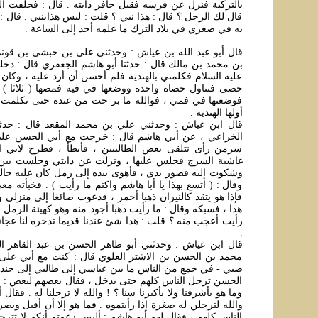
بالتركية فنزل عن فرسه فقبل حافر دابته . قال : فحلفت ال
قال لك الرجل ؟ قال : هذا نبي ؟ قلت : ليس هذابنبي . قال 
به في صغري في بلاد الترك ما علمه أحد إلى الساعة .
قال أبو عبد الله بن عياش : وحدثني علي بن حبشي بن قوني
بن محمد بن مالك قال : حدثنا أبو هاشم الجعفري قال : د
عليه السلام فكلمني بالهندية فلم أحسن أن أرد عليه ، وكان 
حصى فتناول حصاة واحدة ووضعها في فيه فمصها ( ثلاثا ) ،
فوضعتها في فمي ، فوالله ما بر حت من عنده حتى تكلمت بث
أولها الهندية .
قال ابن عياش : وحدثني علي بن محمد المقعد قال : حدثن
الخزاعي ، عن أبي هاشم قال : خرجت مع أبي الحسن عليه
سرمن رأى نتلقى بعض الطالبيين ، فأبطأ ، فطرح لابي ا
غاشية السرج فجلس عليها ، ونزلت عن دابتي وجلست بين ي
وشكوت إليه قصور يدي ، فأهوى بيده إلى رمل كان عليه جالسا
وقال : ( اتسع بهذا يا أبا هاشم واكتم ما رأيت ) . فخبأته مع
فإذا هو يتقد كالنيران ذهبا أحمر ، فدعوت صائغا إلى منزلي
هذا ، فسبكه وقال : ما رأيت ذهبا أجود منه وهو كهيئة الرمل 
رأيت أعجب منه ؟ قلت : هذا شئ عندنا قديما تدخره لنا عجائ
.
قال ابن عياش : وحدثني أبو طاهر الحسن بن عبد القاهر ال
محمد بن الحسن بن الاشتر العلوي قال : كنت مع أبي على ب
صبي - في جمع من الناس ما بين عباسي إلى طالبي إلى جندي ،
الحسن ترجل الناس كلهم حتى يدخل ، فقال بعضهم لبعض : لم 
وما هو بأشرفنا ولا بأكبرنا سنا ؟ ! والله لا ترجلنا له . فقال
والله لترجلن له صغرة إذا رأيتموه . فما هو إلا أن أقبل وبص
الناس كلهم ، فقال لهم أبو هاشم : أليس زعمتم أنكم لا تترجلو