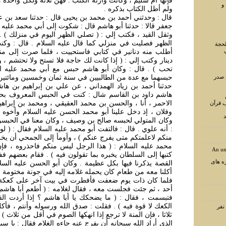
فإنها ام سليم ، وكانت وارثة الكتب . فهن ثلاثة ولكل واحدة م
و
ولم أطل الكتاب بذكره .
قال : وحدثني أحمد بن محمد بن يحيى قال : حدثنا سعد بن عبد
جعفر قالا : حدثنا أبو هاشم قال : شكوت إلى أبي محمد عليه
وثقل القيد ، فكتب إلي : ( تصلي الظهر اليوم في منزلك 
الظهر فصليت في منزلي كما قال عليه السلام . قال : وكن
لحجة
أطلب منه دنانير في كتابي فاستحييت ، فلما صرت إلى منز
دينار وكتب إلي : ( إذا كانت لك حاجة فلا تستح ولا تحتشم ، و
تحب ) . قال : وكان أبو هاشم حبس مع أبي محمد عليه الس
 صدر
حبسهما مع عدة من الطالبيين في سنة ثمان وخمسين ومائتين
حدثنا أحمد بن زياد الهمداني ، عن علي بن إبراهيم بن هاش
هاشم داود بن القاسم شال : كنت في الحبس المعروف ب
الاحمر ، أنا ، والحسن بن محمد العقيقي ، ومحمد بن إبراهي
ف قرآن
وفلان ، إذ دخل علينا أبو محمد الحسن عليه السلام وأخوه ج
د
وكان المتولي لحبسه صالح بن وصيف ، وكان معنا في الحب
: أنه علوي . قال : فالتفت أبو محمد عليه السلام فقال : ( ل
منكم لاعلمتكم متى يفرج عنكم ) ، وأومأ إلى الجمحي أن يخر
محمد عليه السلام : ( هذا الرجل ليس منكم فاحذروه ، فإ
An un
كتبها إلى السلطان يخبره بما تقولون فيه ) . فقام بعضهم فف
ه های
القصة يذكرنا فيها بكل عظيمة . وكان أبو الحسن عليه السل
أكلنا معه من طعام كان يحمله غلامه إليه في جونة مختومة 
فلما كان ذات يوم ضعفت فأفطرت في بيت آخر على كعكة 
أحد ، ثم جئت فجلست معه ، فقال لغلامه : ( أطعم أبا هاشم 
فتبسمت ، فقال : ( ما يضحكك يا أبا هاشم ؟ إذا أردت ال
الكعك لا قوة فيه ) . فقلت : صدق الله ورسوله وأنتم ، فأك
ثلاثا ، فإن المنة لا ترجع إذا انهكها الصوم في أقل من ثلاث ) 
الذي أراد الله سبحانه أن يفرج عنه جاءه الغلام فقال : يا