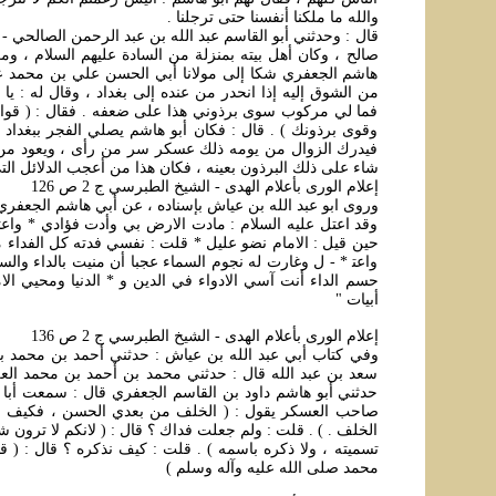
والله ما ملكنا أنفسنا حتى ترجلنا .
قال : وحدثني أبو القاسم عبد الله بن عبد الرحمن الصالحي 
صالح ، وكان أهل بيته بمنزلة من السادة عليهم السلام ، ومكات
هاشم الجعفري شكا إلى مولانا أبي الحسن علي بن محمد عل
من الشوق إليه إذا انحدر من عنده إلى بغداد ، وقال له : يا 
فما لي مركوب سوى برذوني هذا على ضعفه . فقال : ( قواك ا
وقوى برذونك ) . قال : فكان أبو هاشم يصلي الفجر ببغداد 
فيدرك الزوال من يومه ذلك عسكر سر من رأى ، ويعود من ي
شاء على ذلك البرذون بعينه ، فكان هذا من أعجب الدلائل ا
إعلام الورى بأعلام الهدى - الشيخ الطبرسي ج 2 ص 126
وروى ابو عبد الله بن عياش بإسناده ، عن أبي هاشم الجعفري ف
وقد اعتل عليه السلام : مادت الارض بي وأدت فؤادي * واعتر
حين قيل : الامام نضو عليل * قلت : نفسي فدته كل الفداء م
واعت‍ * - ل وغارت له نجوم السماء عجبا أن منيت بالداء والسق
حسم الداء أنت آسي الادواء في الدين و * الدنيا ومحيي الا
أبيات "
إعلام الورى بأعلام الهدى - الشيخ الطبرسي ج 2 ص 136
وفي كتاب أبي عبد الله بن عياش : حدثني أحمد بن محمد بن
سعد بن عبد الله قال : حدثني محمد بن أحمد بن محمد الع
حدثني أبو هاشم داود بن القاسم الجعفري قال : سمعت أبا 
صاحب العسكر يقول : ( الخلف من بعدي الحسن ، فكيف ل
الخلف . ) . قلت : ولم جعلت فداك ؟ قال : ( لانكم لا ترون 
تسميته ، ولا ذكره باسمه ) . قلت : كيف نذكره ؟ قال : ( ق
محمد صلى الله عليه وآله وسلم )