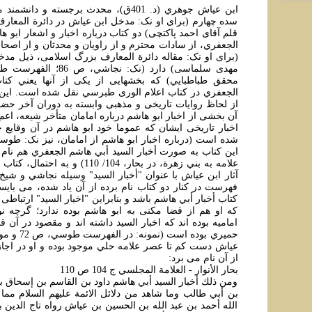
ابن عياش جوهري (د. 401ق)، محدث برجسته و 
سده چهارم (برای او نک: مدخل ابن عياش در دائرة المعار
قلم آقای احمد پاکتچی) دو کتاب درباره اخبار و اشعار ابو ه
الجعفري، از سادات محترم و از راويان و محدثان و از اصحا
(برای او نک: مقاله دائرة المعارف بزرگ اسلامی، ذيل مدخ
محقق طباطبايي) که بخشهايی از يکی از آنها يعني کتا
الجعفري در کتاب اعلام الوری طبرسي نقل شده است. اين 
از لحاظ روايات تاريخی و مذهبی وابسته به دوران آخر حضور
آن بخشی از اخبار ابو هاشم درباره امامان متأخر شيعه، اعم ا
اخبار تاريخی ايشان که عموما خود ابو هاشم در آن وقايع
اين کتاب به صورت أخبار السيد أبي هاشم الجعفري هم نام بر
علامه به بني زهرة، در بحار، 104/ 110) 
آثار ابن عياش با عنوان "أخبار السيد" وسيله نجاشي و ش
فهرست در کنار دو کتاب نام برده از آن ياد شده، می باي
کتاب أخبار أبي هاشم باشد و بنابراين "اخبار السيد" ارتباطی 
که او هم از قضا مکنی به ابو هاشم بوده ندارد؛ گرچه نو
اماميه بوده اند که اخبار السيد داشته اند و مقصود در آن قبي
حميري بوده است
عياش دست کم تا عصر علامه حلي موجود بوده و او در اجاز
از آن نام می برد:
بحار الأنوار - العلامة المجلسي ج 104 ص 110
ومن ذلك أخبار السيد أبي هاشم داود بن القاسم بن إسحاق بن
بن أبي طالب وما شاهد من دلائل الائمة عليهم السلام مما 
الله أحمد بن عبد الله بن الحسين بن عياش رواه تاج الدين ب