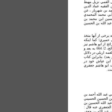
ل القمي نزيل مهبط
الفقيه عماد الدين
مد بن شهريار ، عن
بي محمد المحمدي
حسين ابن محمد بن
عبد الله بن الحسين
برخی از آنها متخذ
 حميري؛ کما اينکه
ح از ابو هاشم نيز
متخذ از دلائل حميري است و نه کتاب ابن عياش (نک: الخرائج، 2/ 664 به بعد و
مه اربلي در دلائل
نشان داده شده است؛ نيز نک: کشف الغمة، 3/215 و بعد). بنابراين کتاب
ابن عياش خود در
ت ابو هاشم جعفري
ست.
 عبد الله أحمد بن
بن الحسين الحسيني
عبد الله الحسين بن
لجعفري عنه قال :
 عبد الله بن جعفر