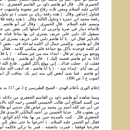
الحميري قال : قال أبو هاشم داود بن القاسم الجعفري : 
الثاني عليه السلام ومعي ثلاث رقاع غير معنونة واشتبهت ع
فتناول إحداهن وقال : ( هذه رقعة ريان بن شبيب ) ثم تناول ال
رقعة محمد ابن حمزة ) وتناول الثالثة وقال : ( هذه رقعة فل
وتبسم عليه السلام . قال الحميري : وقال لي أبو هاشم :
ثلاثمائة دينار في صرة وأمرني أن أحملها إلى بعض بني عمه
سيقول لك دلني على حريف يشتري لي بها متاعا فدله عليه
بالدنانير فقال لي : يا أبا هاشم دلني على حريف يشتري لي ب
قال أبو هاشم : وكلمني جمال أن اكلمه ليدخله في ، بعض ا
لم كلمه فوجدته يأكل مع جماعة فلم يمكنني كلامه ، فقال : (
ووضع بين يدي ثم قال - ابتداء منه من غير مسألة - : ( يا غلا
أتانا به أبو هاشم فضمه إليك ) . قال أبو هاشم : ودخلت م
فقلت له : جعلت فداك ، إني مولع بأكل الطين ، فادع الله
لي بعد أيام - إبتداء منه - : ( يا أبا هاشم ، قد أذهب الله عن
أبو هاشم : فما شئ أبغض إلي منه (نيز نک: مناقب آل اب
آشوب ج 3 ص 496).
إعلام الورى بأعلام الهدى - الشيخ الطبرسي ج 2 ص 117 به بعد
ومما شاهده أبو هاشم داود بن القاسم الجعفري من دلائله ع
من السيد الصالح أبي طالب الحسيني القصي رحمه الله بالاسن
عن أبي عبد الله أحمد بن محمد بن عياش قال حدثني أبو طالب
بن يعقوب قال : حدثنا الحسين بن أحمد المالكي الاسدي قال 
الجعفري قال : كنت بالمدينة حين مر بها بغاء أيام الواثق
فقال أبو الحسن عليه السلام : ( اخرجوا بنا حتى ننظر إلى تع
فخرجنا فوقفنا ، فمرت بناتعبئته ، فمر بنا تركي فكلمه أب