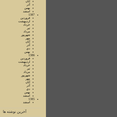
آبان
آذر
بهمن
اسفند
1387
فروردين
ارديبهشت
خرداد
تير
مرداد
شهريور
مهر
آبان
آذر
دي
بهمن
1386
فروردين
ارديبهشت
خرداد
تير
مرداد
شهريور
مهر
آبان
آذر
دي
بهمن
اسفند
1385
اسفند
آخرین نوشته ها