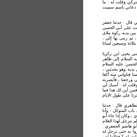
تركي وقلت له : ما
: دعاني باسم سميت
 قال : حدثنا جعفر
خلت على أبي الحسن
بين يديه ركوة ملاى
 ثم رمى بها إلي ،
لاثة وسبعين لسانا
ي يحيى ابن زكريا
 السلام إلى ظاهر
لحسن عليه السلام
ديه وهو يحدثني ،
 فناولني منه أكفا
ي ورجعنا ، فأبصرته
 وقلت له : أسبك لي
فمن أين لك هذا فما
زنا على طول الايام
طاهري قال : حدثنا
اب المتوكل - وأنا
 وكان إذا جاء أبو
نترجل لهذا الغلام
 أبو هاشم الجعفري :
روا به حتى ترجل له
ن له ؟ فقالوا له :