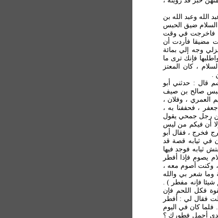
نهن خبر قد رويته ،
 الله وعبد الله بن
 السلام ضيق الحبس
) . فاخرجت في وقت
ت مضيقا فأردت أن
لي وجه إلي بمائة
اطلبها فإنك ترى ما
لام ، كان المعتز
 .
م قال : حدثني أبو
حبس صالح بن صيف
م العمري ، وفلان ،
عفر ، فحففنا به ،
سن رجل جمحي يقول
ولا أن فيكم من ليس
ج فخرج ، فقال أبو
ن في ثيابه قصة قد
تش ثيابه فوجد فيها
ام يصوم فإذا أفطر
، وكنت أصوم معه ،
وما شعر بي والله
شيئا فإنه مفطر ) .
قوة فكل اللحم فإن
لت فقال لي : أفطر
. فلما كان في اليوم
 سيدي أحمل فطورك ؟