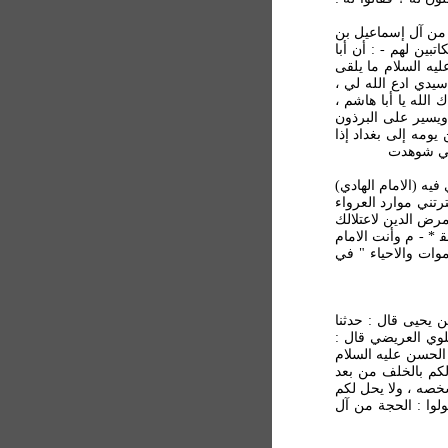
- من آل إسماعيل بن
بين لهم - : أن أبا
يه السلام ما يلقى
سيدي ادع الله لي ،
لله يا أبا هاشم ،
ويسير على البرذون
ومه إلى بغداد إذا
لتي شوهدت
يه (الامام الهادي)
تني موارد العرواء
رض الدين لاعتلالك
‍ * - م وأنت الامام
موات والاحياء " في
 يحيى قال : حدثنا
لوي العريضي قال :
الحسن عليه السلام
كم بالخلف من بعد
شخصه ، ولا يحل لكم
ولوا : الحجة من آل