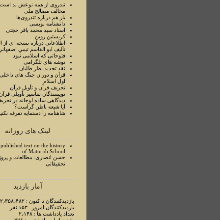
تندروی از همه نوعش بد است 
مخالف مصالح ملی
باز هم درباره تندروی‌ها
دانشنامه نویسی
استاد سيد محمد باقر حجتی
کریستین روبن
اطلاعاتی درباره نسخه ای از ا
تأليف ابو القاسم تيمي اصفهاني
فتوحاتی که اسلامی نبود
نوشه های تلگرامی
نقد تجدید نظر طلبان
قرآن و دوران جنگ های داخلی
اول اسلام
تحريف قرآن و تأويل قرآن
نويسندگان تفاسير تأويلی قرآن
ديدگاهی ساده لوحانه در تحري
آيا شيعه باطن گراست؟
شاهنامه را دستمايه تفرقه نکني
لینک های روزانه
published text on the history
of Māturīdī School
حسن انصاری: مطالعات و پروژ
تحقیقاتی
آمار بازدید
بازدیدکنندگان تا کنون : ۲٫۳۵۸٫۴۸۲ نفر
بازدیدکنندگان امروز : ۱۵۳ نفر
تعداد یادداشت ها : ۲٫۱۴۸