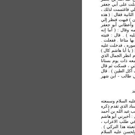
دخلت على أبي جعفر
لي فاغتممت لذلك ،
ثانية فقال : ( هذه
ان ) فبهت فنظر إلي
 وأعطاني أبو جعفر
 وقال : ( أما إنه
 ) . قال : فتيته
ها متاعا . ففعلت .
موره ، فدخلت عليه
 يا أبا هاشم كال )
م انظر الجمال الذي
عه ذات يوم بستانا
 لي ، فسكت ثم قال
ك أكل الطين ) . قال
ي طالب - ابن شهر
ليه السلام وسمعته
اد الذي تقدم ذكره
 عبد الله بن أحمد
: أخبرني أبو هاشم
 في طلب الاعراب ،
بئة هذا التركي ) .
ولحسن عليه السلام