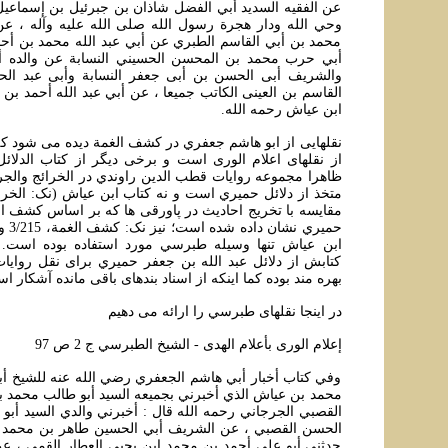
عن الفقيه السديد أبي الفضل شاذان بن جبرئيل بن إسماعي
وحي الله ودار هجرة رسول الله صلى الله عليه وآله ، عن 
محمد بن أبي القاسم الطبري عن أبي عبد الله محمد بن أح
أبي حرب محمد بن المحسن الحسيني النسابة عن والده أ
والشريف أبى الحسن بن أبى جعفر النسابة وأبى عبد ال
القاسم بن العينى الكاتب جميعا ، عن أبي عبد الله أحمد بن 
ابن عياش رحمه الله.
نقلهايی از ابو هاشم جعفري در کشف الغمة ديده می شود که 
از نقلهای اعلام الوری است و برخی ديگر از کتاب الدلائل
ظاهرا مجموعه روايات قطب الدين راوندي در الخرائج والجرائ
مقايسه با تخريج احاديث در پاورقی ها که بر اساس کشف الغ
حميري 
ابن عياش تنها وسيله طبرسي مورد استفاده بوده است. 
کتابش از دلائل عبد الله بن جعفر حميري برای نقل روايا
بهره مند بوده کما اينکه از اسناد بندهای باقی مانده آشکار ا
در اينجا نقلهای طبرسي را ارائه می دهيم
إعلام الورى بأعلام الهدى - الشيخ الطبرسي ج 2 ص 97
وفي كتاب أخبار أبي هاشم الجعفري رضي الله عنه للشيخ أبي
محمد بن عياش الذي أخبرني بجميعه السيد أبو طالب محمد 
القصبي الجرجاني رحمه الله قال : أخبرني والدي السيد أبو 
الحسن القصبي ، عن الشريف أبي الحسين طاهر بن محمد ا
حدثني أبو علي أحمد بن محمد ابن يحيى العطار القمي ، عن