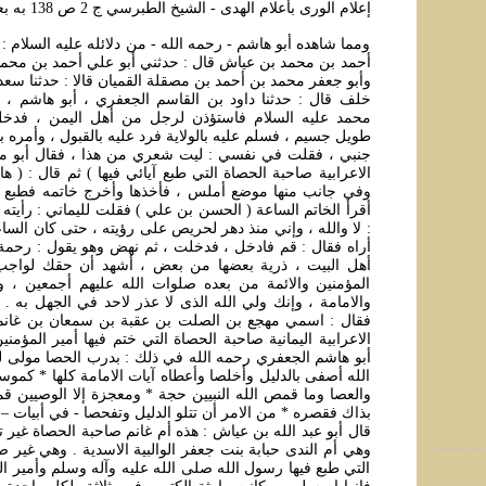
إعلام الورى بأعلام الهدى - الشيخ الطبرسي ج 2 ص 138 به بعد
ومما شاهده أبو هاشم - رحمه الله - من دلائله عليه السلام : م
أحمد بن محمد بن عياش قال : حدثني أبو علي أحمد بن محمد 
وأبو جعفر محمد بن أحمد بن مصقلة القميان قالا : حدثنا سعد 
خلف قال : حدثنا داود بن القاسم الجعفري ، أبو هاشم ، 
محمد عليه السلام فاستؤذن لرجل من أهل اليمن ، فدخ
طويل جسيم ، فسلم عليه بالولاية فرد عليه بالقبول ، وأمره
جنبي ، فقلت في نفسي : ليت شعري من هذا ، فقال أبو محم
الاعرابية صاحبة الحصاة التي طبع آيائي فيها ) ثم قال : ( ها
وفي جانب منها موضع أملس ، فأخذها وأخرج خاتمه فطبع في
أقرأ الخاتم الساعة ( الحسن بن علي ) فقلت لليماني : رأيته
: لا والله ، وإني منذ دهر لحريص على رؤيته ، حتى كان الس
أراه فقال : قم فادخل ، فدخلت ، ثم نهض وهو يقول : رحمة ا
أهل البيت ، ذرية بعضها من بعض ، أشهد أن حقك لواج
المؤمنين والائمة من بعده صلوات الله عليهم أجمعين ، و
والامامة ، وإنك ولي الله الذى لا عذر لاحد في الجهل به 
فقال : اسمي مهجع بن الصلت بن عقبة بن سمعان بن غانم 
الاعرابية اليمانية صاحبة الحصاة التي ختم فيها أمير المؤمني
أبو هاشم الجعفري رحمه الله في ذلك : بدرب الحصا مولى لن
الله أصفى بالدليل وأخلصا وأعطاه آيات الامامة كلها * كموس
والعصا وما قمص الله النبيين حجة * ومعجزة إلا الوصيين قم
بذاك فقصره * من الامر أن تتلو الدليل وتفحصا - في أبيات –
قال أبو عبد الله بن عياش : هذه أم غانم صاحبة الحصاة غير 
وهي أم الندى حبابة بنت جعفر الوالبية الاسدية . وهي غير ص
التي طبع فيها رسول الله صلى الله عليه وآله وسلم وأمير ال