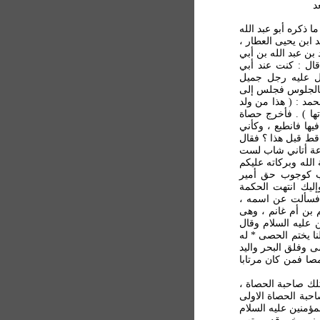
ا ذكره أبو عبد الله
ابن يحيى العطار ،
بن عبد الله بن أبي
قال : كنت عند أبي
ل عليه رجل جميل
 بالجلوس فجلس إلى
د : ( هذا من ولد
تها ) . فأخرج حصاة
ها فانطبع ، وكأني
 قط قبل هذا ؟ فقال
اعة أتاني شاب لست
لله وبركاته عليكم
ب كوجوب حق أمير
إليك انتهت الحكمة
. فسألت عن اسمه ،
بن أم غانم ، وهى
ن عليه السلام وقال
ا يختم الحصى * له
ى وفلق البحر واليد
صا فمن كان مرتابا
تلك صاحبة الحصاة ،
احبة الحصاة الاولى
مؤمنين عليه السلام