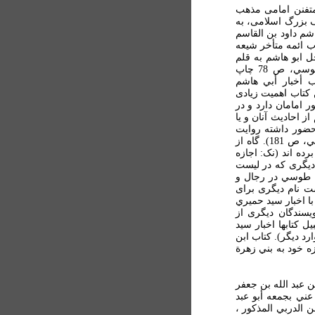
دانشمند متفنن امامی مذهب
ف بزرگ اسلامی، به
اشم داود بن القاسم
ب ائمه متأخر شيعه
ل ابو هاشم به قلم
مهدی سلماسی) دارد (نک: نجاشي، ص 86؛ الفهرست طوسي، ص 78 چاپ
ب أخبار أبي هاشم
کتاب اهميت زيادی
 امامان دارد و در
ز احاديث آنان و يا
 حضور داشته روايت
شده است (درباره اخبار ابو هاشم از امامان، نيز نک: طوسي، ص 181). گاه از
ده اند (نک: اجازه
و به احتمال، کتاب ديگری که در ليست
يخ طوسي در رجال و
ست نام ديگری برای
با اخبار سيد حميري
يسندگان ديگری از
ل کتابها اخبار سيد
 (نمونه: در الفهرست طوسي، ص 72 و موارد ديگر). کتاب ابن
ه خود به بني زهرة
 عبد الله بن جعفر
عني بجمعه أبو عبد
ن الدربي المذكور ،