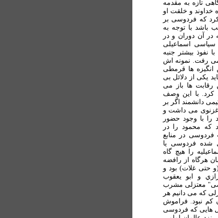
اهی تازه به مقدمه
ه خداوند و خلقت او
رد که فردوسی بر
 باشد با توجه به
در آن دوران و در
 سياسی اسماعيلی
ا نفوذ بيشتر جنبه
 می رفت. نمونه اش
انگيزه ها قرمطی
د يکی از دلائل بی
رقابت ها باز می
کرد. با اين وصف
می دانشمند اگر بر
غزنوی می داشت و
را با وجود حضور
که محمود را در
ب فردوسی در منابع
 شده فردوسی يا
عيليه را هيچ گاه
ن هرگاه از رافضه
و حتی غلات) بود و
ازي و ابو يعقوب
فضی" معتزلی مشرب
زلی که می دانيم هر
 کم نبود. فراموش
 هایی که فردوسی
ر نزد عالمان امامی