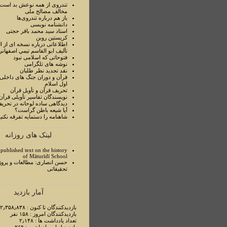
تندروی از همه نوعش بد است 
مخالف مصالح ملی
باز هم درباره تندروی‌ها
دانشنامه نویسی
استاد سيد محمد باقر حجتی
کریستین روبن
اطلاعاتی درباره نسخه ای از ا
تأليف ابو القاسم تيمي اصفهاني
فتوحاتی که اسلامی نبود
نوشه های تلگرامی
نقد تجدید نظر طلبان
قرآن و دوران جنگ های داخلی
اول اسلام
تحريف قرآن و تأويل قرآن
نويسندگان تفاسير تأويلی قرآن
ديدگاهی ساده لوحانه در تحري
آيا شيعه باطن گراست؟
شاهنامه را دستمايه تفرقه نکني
لینک های روزانه
published text on the history
of Māturīdī School
حسن انصاری: مطالعات و پروژ
تحقیقاتی
آمار بازدید
بازدیدکنندگان تا کنون : ۲٫۳۵۸٫۸۳۸ نفر
بازدیدکنندگان امروز : ۱۵۸ نفر
تعداد یادداشت ها : ۲٫۱۴۸