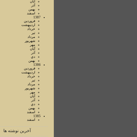
آبان
آذر
بهمن
اسفند
1387
فروردين
ارديبهشت
خرداد
تير
مرداد
شهريور
مهر
آبان
آذر
دي
بهمن
1386
فروردين
ارديبهشت
خرداد
تير
مرداد
شهريور
مهر
آبان
آذر
دي
بهمن
اسفند
1385
اسفند
آخرین نوشته ها