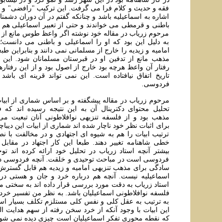
فقه و حديث و کلام فرا می گرفت. اين ترکيب "رافضی" و "
اشاره به اسماعيليه باشد و چنانکه گفتم در آن دوران دشمنان
باطنی و قرمطی می خواندند و حتی از تعبير اسماعيلی هم ا
مرحوم زرياب در مقاله خود نوشته اگر واعظ طوس مانع از
به دليل اين بود که او را اسماعيلی و باطنی می دانست
اماميه و زيديه را خارج از مسلمانی نمی دانند و بنابراين طب
مذهب مانع از تدفين او در قبرستان مسلمانان شود. اي
رفتار آن واعظ هرچه بود خارج از اصول بود و از اين رفتار
تاريخ اتفاق نيافتاده است. اين نمی تواند قرينه ای باشد
فردوسی.
مرحوم زرياب در مقاله پيشگفته و بر اساس شماری از ابيات
تحليل محتوای دکترينال آن به اين نتيجه رسيده اند که
مذهب بود و از فلسفه تنزيهی نوافلاطونی آنان تبعيت می 
برای اثبات نظر خود ناچار شده اند شماری از ابيات اين ديباچه
ترتيب ابيات را هم به شيوه ای اجتهادی و در مخالفت با 
خطی شاهنامه تغيير دهند. طبعا اين کار اجتهاد در مقاب
بيشتر آنچه استاد زرياب در تحليل خود ارائه کرده اند تو
فردوسی است در مباحث توحيدی و خلقت. آنچه فردوسی در ا
سادگی برای مذهب تنزيهی اماميه و زيديه هم قابل گستر
اسماعيليه نيست. آنچه هم درباره خرد و جان و هستی در
استاد زرياب به دقت مورد بررسی قرار داده اند به سختی می 
فلسفه نوافلاطونی اسماعيليان باشد. به نظر من تفسير خرد و
به ترتيب به عقل کلی و نفس کلی مستلزم تکلف بسيار است
اين ابيات با وجود آنکه از خرد سخن رفته از سهم هدايت ا
که نقطه محوری تفکر اسماعيليان است چيزی ديده نمی شو