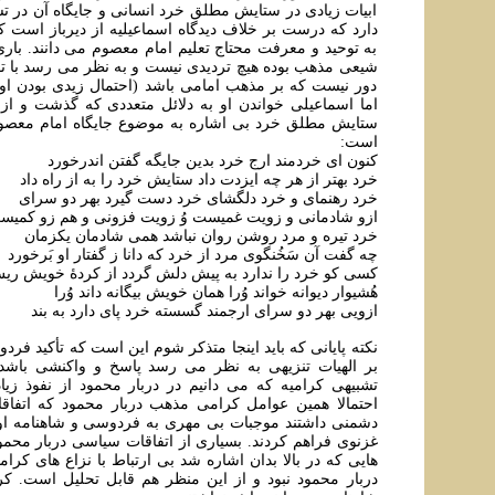
ابيات زيادی در ستايش مطلق خرد انسانی و جايگاه آن در 
دارد که درست بر خلاف ديدگاه اسماعيليه از ديرباز است ک
به توحيد و معرفت محتاج تعليم امام معصوم می دانند. بار
شيعی مذهب بوده هيچ ترديدی نيست و به نظر می رسد با ت
دور نيست که بر مذهب امامی باشد (احتمال زيدی بودن او
اما اسماعيلی خواندن او به دلائل متعددی که گذشت و از 
ستايش مطلق خرد بی اشاره به موضوع جایگاه امام معصوم
است:
کنون ای خردمند ارج خرد بدین جایگه گفتن اندرخورد
خرد بهتر از هر چه ایزدت داد ستایش خرد را به از راه داد
خرد رهنمای و خرد دلگشای خرد دست گیرد بهر دو سرای
ازو شادمانی و زویت غمیست وُ زویت فزونی و هم زو کمیس
خرد تیره و مرد روشن روان نباشد همی شادمان یکزمان
چه گفت آن سَخُنگوی مرد از خرد که دانا ز گفتار او بَرخورد
کسی کو خرد را ندارد به پیش دلش گردد از کردهٔ خویش ری
هُشیوار دیوانه خواند وُرا همان خویش بیگانه داند وُرا
ازویی بهر دو سرای ارجمند گسسته خرد پای دارد به بند
نکته پايانی که بايد اينجا متذکر شوم اين است که تأکيد فردو
بر الهيات تنزيهی به نظر می رسد پاسخ و واکنشی باشد
تشبیهی کراميه که می دانيم در دربار محمود از نفوذ زياد
احتمالا همين عوامل کرامی مذهب دربار محمود که اتفاقا
دشمنی داشتند موجبات بی مهری به فردوسی و شاهنامه او
غزنوی فراهم کردند. بسياری از اتفاقات سياسی دربار محمو
هایی که در بالا بدان اشاره شد بی ارتباط با نزاع های کرام
دربار محمود نبود و از اين منظر هم قابل تحليل است. ک