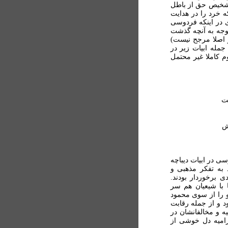
تشخيص حق از باطل
ه خرد را در هدايت
ی در اينکه فردوسی
وجه به آنچه گذشت
 اصلا مرجح نيست)
جمله ابيات زير در
 کاملا غير محتمل
ت
ش
سی در ابيات ديباچه
 به تفکر مذهبی و
ی برخوردار بودند.
 با شيعيان هم سر
 را از سوی محمود
د و از جمله رقابت
يه و مخالفانشان در
راميه دل خوشی از