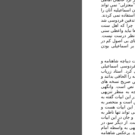
معتزلی" نمی تواند
 اسماعيليه آنان را
ستفاده نمی کردند.
 تدفين فردوسی شد
؛ چرا که اهل سنت
عا نبايد واعظی سنی
ن نظر درست نيست.
های بی اصول کم در
 بر اسماعيلی بودن
 ديباچه شاهنامه و
 فردوسی اسماعيلی
کرد. استاد زرياب
 را الحاقی بدانند و
نص صريح نسخه های
ل نص است. وانگهی
جه به منظر تنزيهی
ين ابيات گفته به
ش است و منحصر به
 اين ابيات هست و
تواند تنها ناظر به
 جان در اين ابيات
. از ديگر سو، در
لهی به واسطه امام
د. برعکس شاهنامه