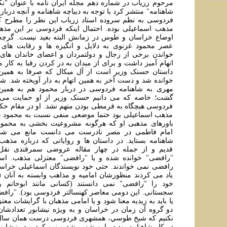
مرحوم زرياب در شماره دهم مجله ايران نامه با عنوان "نگ
شاهنامه" منتشر کرد با توجه به ديباچه شاهنامه و آنچه دربار
فردوسی به نظم سروده استاد زرياب اين نظر را مطرح ک
مذهب اسماعيلی بوده. احتمال اينکه فردوسی بر اين مذهب
اوضاع خراسان و طوس در زمانش البته بعيد نيست. گرچه 
عصر محمود غزنوی به دلايل و انگيزه ها و رقابت های
خواندن برخی از رجال و دولتمردان و اعضای خاندان های ب
اتهام آميز داشت و برای از ميدان به در کردن رقبا به کار
داستان حسنک وزير است از آل ميکال که صرفا به همين 
خوانده شد و دست آخر به همين اتهام به دار آویخته شد. شاي
مهری به شاهنامه فردوسی در دربار محمود هم به همين 
گشت؛ خاصه که می دانيم حسنک وزير از او حمايت می 
فردوسی هيچگاه به قرمطی بودن متهم نشد. او در مقام حکي
مذهب اسماعيلی بود حتما موضعی منفی نسبت به محمود 
باورهای مذهبی او که هرگونه مشروعيت بخشی به محمود 
امام فاطمی در مصر نادرست می دانست مانع می شد 
شاهنامه بستايد. در داستان ها و رواياتی که درباره مذه
قديم و از جمله در چهار مقاله عروضی سمرقندی نقل
"رافضی" خوانده شده و يا "رافضی" معتزلی مذهب. اسما
رافضی نمی خواندند. حتی خود نويسندگان اسماعيلی خراسا
ياد می کردند منظورشان اماميه و مذاهب وابسته به آنان (
خود را "رافضی" نمی دانستند (کسانی مانند ابوحاتم ر
سجستانی. اين دومی معاصر کهنسالتر فردوسی بود). "را
يا بايد به زيديه معنا شود و يا امامی مذهبان با گرايشات معت
دو گروه آن زمان در خراسان و به ويژه نيشابور تعدادشان
نکنيم که شيخ طوسي، همشهری فردوسی درست همان سال
در کار شاهنامه بود در اين شهر رشد و نمو کرد و در نيشابو