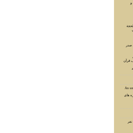
و
لحجة
 صدر
ف قرآن
د
An un
ه های