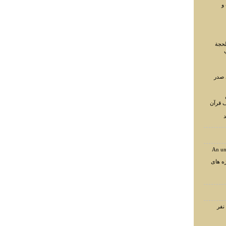
و
لحجة
 صدر
ف قرآن
د
An un
ه های