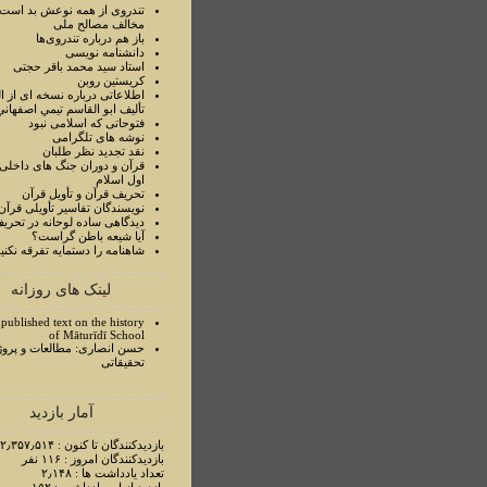
تندروی از همه نوعش بد است 
مخالف مصالح ملی
باز هم درباره تندروی‌ها
دانشنامه نویسی
استاد سيد محمد باقر حجتی
کریستین روبن
اطلاعاتی درباره نسخه ای از ا
تأليف ابو القاسم تيمي اصفهاني
فتوحاتی که اسلامی نبود
نوشه های تلگرامی
نقد تجدید نظر طلبان
قرآن و دوران جنگ های داخلی
اول اسلام
تحريف قرآن و تأويل قرآن
نويسندگان تفاسير تأويلی قرآن
ديدگاهی ساده لوحانه در تحري
آيا شيعه باطن گراست؟
شاهنامه را دستمايه تفرقه نکني
لینک های روزانه
published text on the history
of Māturīdī School
حسن انصاری: مطالعات و پروژ
تحقیقاتی
آمار بازدید
بازدیدکنندگان تا کنون : ۲٫۳۵۷٫۵۱۴ نفر
بازدیدکنندگان امروز : ۱۱۶ نفر
تعداد یادداشت ها : ۲٫۱۴۸