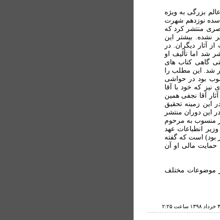
لم بزرگی به ویژه
 سده نوزدهم شهرت
ناصری منتشر کرد که
ر نشده. بیشتر این
ز آثار دیگران. در
ر شد اما تألیف او
تی گاهی کتاب های
ر شد. این مطلب را
سوب بود در حواشی
نیز که خود با آقا
ثار آقا نجفی همین
 این زمینه تحقیق
در این دوران منتشر
ار منسوب به مرحوم
زیر انطباعات عهد
بود) است که گفته
ا حمایت مالی او آن
در موضوعات مختلف