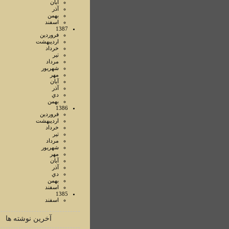
آبان
آذر
بهمن
اسفند
1387
فروردين
ارديبهشت
خرداد
تير
مرداد
شهريور
مهر
آبان
آذر
دي
بهمن
1386
فروردين
ارديبهشت
خرداد
تير
مرداد
شهريور
مهر
آبان
آذر
دي
بهمن
اسفند
1385
اسفند
آخرین نوشته ها