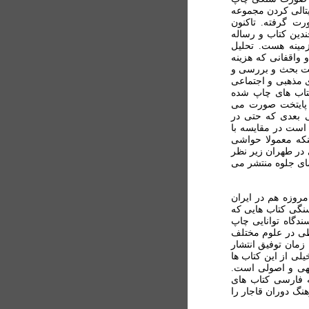
یتالی کردن مجموعه
رت گرفته. تاکنون
ندین کتاب و رساله
مینه هست. تحلیل
واقفانی که هزینه
لیت بحث و بررسی و
 مذهبی و اجتماعی
تاب های چاپ شده
ل پایتخت صورت می
 بعدی که حتی در
است در مقایسه با
نکه معمولا حواشی
 در طهران زیر نظر
ای جلوه منتشر می
مروزه هم در ایران
نگی کتاب هایی که
ندگاه توانایی چاپ
خطی در علوم مختلف
زمان توفیق انتشار
یلی از این کتاب ها
قهی و اصولی است.
ه فارسی کتاب های
نگ دوران قاجار را