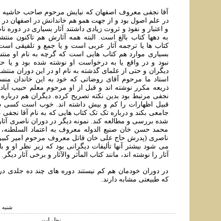
آقا نجفی معروف اصفهان که نیایش مرحوم صاحب حاشیه عا
در علم اصول بود و از جهت همو هم خاندانش در اصفهان در
و اعتبار و نفوذ و ثروت زیادی داشتند آثار بسیاری در دوره 
به دهها کتاب بالغ است. البته همه آثارش هم تاکنون منتش
کتاب ها یا ترجمه آثار عربی است و یا جمع و تلفیقی است ا
بسیاری موارد هم کتاب هایی است که گرچه به نام او منتش
نبود و در واقع یا به درخواست او نوشته شده بود و یا ح
دیگران و حتی از علمای گذشته به نام او در این دوران منتش
استاد ما مرحوم آقای روضاتی که خود به این خاندان من
ذریعه مکرر نوشته اند و قبل از او مرحوم معلم حبیب آبادی 
نجفی مرتبط بود بدین نکته تصریح کرده. دیگران هم درباره آ
قبیل اظهارات را کم و بیش داشته اند. خوب است کسی در
جامعی بکند و درباره تک تک کتاب هایی که به نام آقا نجفی 
شده بررسی و مطالعه کند. نمونه دیگر در دوران ناصری آث
محمد حسن خان صنیع الدوله معروف به اعتماد السلطنه، و
ناصری (پدرش حاج علی خان قاتل معروف مرحوم امیر کبیر 
می شود بیشتر آنها تألیفات دیگرانی بود که زیر نظر او و ب
آثار را نوشته اند، مانند کتاب المآثر والآثار و برخی آثار دیگر.
در دوران خودمان هم کم نیستند دوره های چند ده جلدی 
که طبیعتی مشابه دارند.
شنبه ۴ خرداد ۱۳۹۸ ساعت ۲:۲۵
نظرات