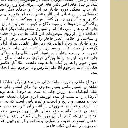
شد. در سال های اخیر تلاش های خوبی برای گردآوری و دیج
آثار چاپ سنگی دوره قاجار در ایران و جاهای دیگر صو
تحقیقاتی درباره تحلیل این آثار منتشر شده اما هنوز جای چ
دکتری و برگزاری چندین کنفرانس و وورکشاپ در این ز
پراکندگی موضوعات و نویسندگان و کیفیت نشر و ناشران و 
چاپ کتاب ها را می داده اند و بسیاری موضوعات دیگر قاب
مطالعه دارد. از روی موضوعات این کتاب ها می توان فضای
و سیاسی و اخلاقی عصر قاجار را بازشناخت. برخی از ک
دوره قاجار به ویژه آنهایی که زیر نظر علمای طراز او
گرفت از حیث دقت بر بسیاری از کتاب های چاپ حروفی
قاهره انجام شده امتیاز دارد. نمونه اش شفای چاپ سنگی 
چاپ قاهره. این چاپ ها ویژگی دیگری هم داشت و آن ای
بسیار خوبی را هم بر کتاب ها ضمیمه داشت. مثلا آثار حکمی
حکمایی مانند مرحوم آقا علی مدرس و یا مرحوم سید الحکم
شد.
نفوذ اجتماعی و ثروت مانند خیلی نمونه های دیگر چنانکه ا
شاهد آن هستیم عامل بسیار مؤثری بود برای انتشار چاپ س
شاید آنچنانکه باید ارزش چاپ نداشت. به هرحال همه نویس
آثارشان را نداشتند. از سده نوزدهم ایران هزاران نسخه 
ادبی و مذهبی و تاریخ و ادبیات و غیره باقی است که نه آن 
پیدا کردند و نه بعدها ضرورتی در انتشار آن آثار دیده شده. خ
بیشتر در قالب حاشیه و تعلیقه بر آثار ادبی و درسی و ف
تعداد زیادی هم کتاب از آن دوره داریم که در واقع ترجم
مذهبی است در حدیث و مصایب و مناقب و از این قبیل. فره
می توان در آینه این کتاب ها دید.