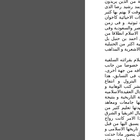
 من الذین یریدون
مد رشید رضا الذی
ت لا یهتم بها کثیر
ت الاحيائية کاخوان
 ثبوتیة. و فی زمن
مصر والسعودیة وفی
الاسلام انطلاقا من
ن احمد بن حنبل بل
ة اکثر من الحنبلیة
لاشعریة و المذاهب
ام بقرائته السلفیة
و خصوصا من جانب
عافه من جهة أخری،
ت فی التسابق، هذا
البترول و انتفاع
شر کتب الوهابیة و
 العقیدة‌الاسلامیه
التاريخية و بنتیجة
ها جامعات ومعاهد
تها تعلیم کثیر من
ل افریقیا و الشرق
ذا الامر کانت رواج
یسبق الیها من قبل
 تاريخها الاسلامی و
هل یتصور ماذا حدثت
امي حینما رجعت هذه