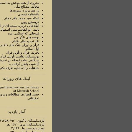
تندروی از همه نوعش بد است 
مخالف مصالح ملی
باز هم درباره تندروی‌ها
دانشنامه نویسی
استاد سيد محمد باقر حجتی
کریستین روبن
اطلاعاتی درباره نسخه ای از ا
تأليف ابو القاسم تيمي اصفهاني
فتوحاتی که اسلامی نبود
نوشه های تلگرامی
نقد تجدید نظر طلبان
قرآن و دوران جنگ های داخلی
اول اسلام
تحريف قرآن و تأويل قرآن
نويسندگان تفاسير تأويلی قرآن
ديدگاهی ساده لوحانه در تحري
آيا شيعه باطن گراست؟
شاهنامه را دستمايه تفرقه نکني
لینک های روزانه
published text on the history
of Māturīdī School
حسن انصاری: مطالعات و پروژ
تحقیقاتی
آمار بازدید
بازدیدکنندگان تا کنون : ۲٫۳۵۸٫۴۹۲ نفر
بازدیدکنندگان امروز : ۱۶۲ نفر
تعداد یادداشت ها : ۲٫۱۴۸