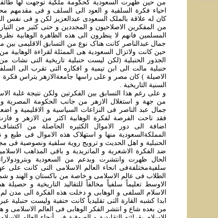
من حین ظهرت السعودیة کحکومة ملکیة توجهت لها طائفة
احیاء فکرة السلفیة و العود الی السلف و فی مقدمهم مح
کان له علاقة بالملک السعودی عبدالعزیز لکن و فی نفس الوق
من المفکرین الاصلاحیون و المجددین و حتی کثیر من التیارا
المسلمین فانهم لا ینظرون الی هذه الظاهرة الوهابیة نظرة
جمال عبدالناصر کانت هناک نوع من التسابق الاقلیمی بین 
حین کانت ولاتزال السعودیة هی الممثلة لقراءة الوهابیة من 
الجذور الحنبلیة (لکن لیست حنبلیة تاریخیة التی نشات م
حنبلیة مالت الی ابن تیمیة و افکاره التی تقرب الی السلفی
الاصیلة ) کان مصر و علی راسها جامعة‌الازهر یتراس فکرة ا
السنیة التاریخیة .
و علی رغم هذا التسابق بین الفکرتین ولکن نتیجة غلبة الاسل
من جهة و استغلال الازهر من جانب الحکومة ‌المصریة 
جمال عبد الناصر فی النزاعات السیاسیة و الاقلیمیة و اض
فقد تاحت الفرصة‌ لفکرة الوهابیة اکثر من الازهر و فاز
اضافة ‌الی دور الاموال الکثیره الحاصلة من اکتشاف 
المملکة‌السعودیة منها و استهلاک هذه الاموال فی طبع و ن
الحنبلیة و اهل الحدیث و ترویج رویة سلفية ونصوصية فی مجال
ضد الفکرة الاشعریة و الماتریدیة و باقی المذاهب الاسلامیة 
الحال ظهرت وانتشرت وبدعم من السعودية وبترودولارات
سلفيةمختلفة‌فی انحاء العالم الاسلامی التی کانت علی عهد
الطلاب فی عالم الاسلامی و خاصة من باکستان و الهند و شما
الاوسط تعليماً سلفياً مخالفاً للتقاليد التاريخية و حصیلة ه
الاسلام السلفی و الوهابی و دخلت هذه الفکرة الی مدن لم 
ابدا کشبه القارة التی تقليدياً کانت حنفية وليست حنبلية عبر
من بعده شاع و انتشر الفکر الوهابی فی العالم الاسلامی و 
للاسلام بقرائته التقلیدیة و الصوفیة في أنحاء العالم الاسل