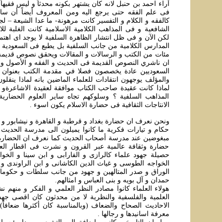
آراء احمد بن حنبل لانه کان یشتهر بکونه محدثاً و لیس فقيهاً
فی علم الفقه حتی یرجع الیه ومن المعروف أيضاً أن سایر
کالفقه و الکلام و التفسیر کانت مرهونة- ما عدا الشیعة – لجه
الشافعیة و فی المذاهب الکلامية الاسلامیة کانت الغلبة للا
لکن الآن و فی ظل انتشار الظاهرة السلفية لا یوجد ای اهتما
المدارس الکلامیة من جانب السلفیة بل یطبع فی السعودیة فی
مئات من الکتب و الرسالات و المقالات ویحقق نصوص قديمة
ان ناشري النصوص القدیمة فی الحديث و الفقه و الأصول و ال
السعوديين عادة یخصصون فصلا في مقدمة الکتب بعنوان ا
والمؤلف يوجهون انتقادات للعلماء الماضین بانه لماذا ینقلو
لماذا کانت عقیدة صاحب الکتاب موافقة لعقیدة الاشاعرة‌و ا
المذاهب السلفیة ؟ وسلوکهم تجاه سایر العلوم الحضارية
الانتاجات الثقافیة فی حضارة الاسلام يکون اسوء .
ونحن نعرف ان حضارة بغداد و قرطبة و القاهرة و نیشابور و
حکام و تیارات فکریة ما کانوا يميلون الی مدرسة الحدیث و
مبغوضين عند مدرسة أصحاب الحديث کما نعرف ان الحضارة ا
حضارة وثقافة عالمیة عبر القرون و نشرت فی اقطار العال
حصیلة جهود علماء کالرازی و الفارابی و ابن سینا و الخوا
الخواجه الطوسی و غیاث الدین الکاشانی و ابن الراوندی و
الوراق و صدر المتالهین و جهود من جانب سلطات و حکومات
حمدان و آل بویه و بنی العباس و امثالهم.
هولاء العلماء کانوا مصادر النظر العلمي و الفکر و منهم نش
العلمية والفلسفية والنظرية لا من محدثون کان اقصی ج
الاحادیث الصحاح والضعاف (وبالمناسبة کان أکثرها ضعافا
معرفة اسانیدها و رجالها .