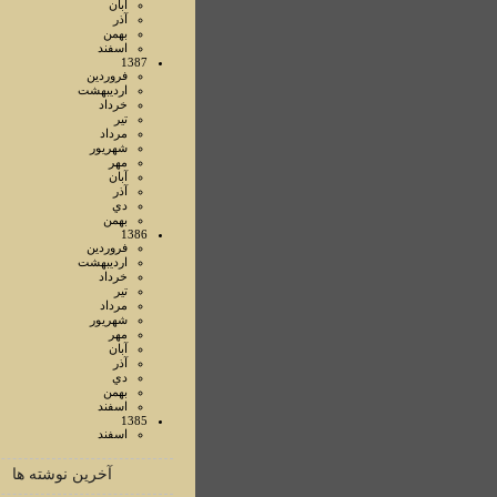
آبان
آذر
بهمن
اسفند
1387
فروردين
ارديبهشت
خرداد
تير
مرداد
شهريور
مهر
آبان
آذر
دي
بهمن
1386
فروردين
ارديبهشت
خرداد
تير
مرداد
شهريور
مهر
آبان
آذر
دي
بهمن
اسفند
1385
اسفند
آخرین نوشته ها