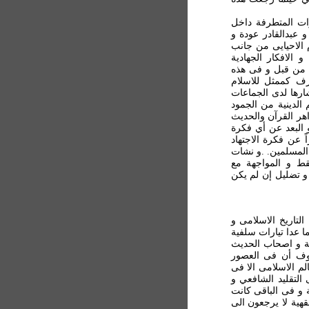
ارات المتطرفة داخل
بدالقادر عودة و
 الاحیایی من جانب
 الافکار الجهادیة
 من قبل و فی هذه
رف کممثل للاسلام
ارها لدی الجماعات
 الدينية من الجمود
هر القرآن والحدیث
 البعد عن أي فکرة
ً عن فکرة الاجتهاد
 المسلمین. .و نشات
قط و المواجهة مع
 و تضليل إن لم يکن
لتاریخ الاسلامی و
ما عدا تيارات سلفية
لية و اصحاب الحدیث
روف أن فی العصور
لم الاسلامی الا فی
التقليد الشافعي و
و فی الباقی کانت
قهیة لا یرجعون الی