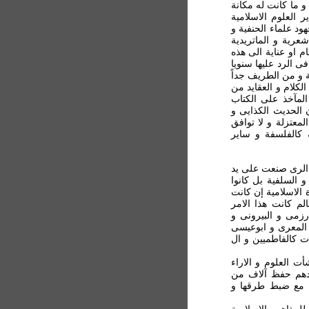
 و ما کانت له مکانة
 العلوم الاسلامیة
ود علماء الحنفیة و
شعریة و الماتریدیة
م او عناية الی هذه
 الرد علیها سنويا
 و من الطریف جداً
کلام و العقاید من
لمآخذ علی الکتاب
ن الحدیث الکذایی و
لمعتزلة و لا توافق
 کالفلسفة و سایر
 الری صنعت علی ید
 السلفیة بل کانوا
لاسلامیة إن کانت
م کانت هذا الامر
رزمی و البیرونی و
 المعری و ابوعیسی
 کالفاطمیین و ال
أت العلوم و الاراء
هدهم حفظ آلاف من
ً) مع ضبط طرقها و