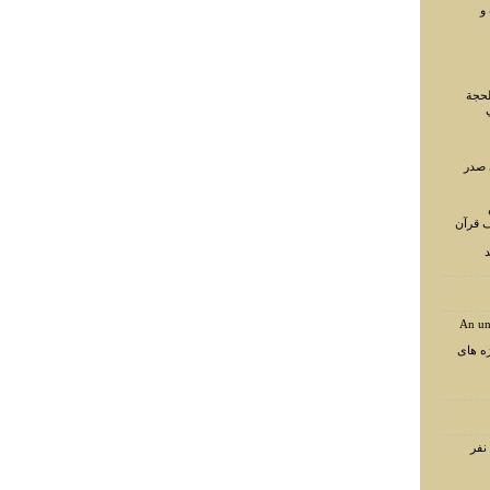
و
لحجة
 صدر
ف قرآن
د
An un
ه های