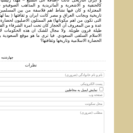
و ایران التاریخی کانت -إضافة الی التشیع – مهدا رئیسیا 
کالحنفیة و الاشعریة و الماتریدیة و المذاهب الصوفيةو
المعتزلة و کان فیها نشاط اهم فلاسفة من بين المسلمين 
تاریخیة وبجانب العراق و مصر کانت ایران و ثقافتها ( بما لها
التی تکون من اهم مکوناتها) هم الممثلون الاصلیون لحضارة 
عدة و من المعروف أن الحجاز کان تحت امرة الشرفاء و الفاط
طیلة قرون طویلة. ولا مجال للشک ان هذه الحکومات لا ع
الاسلام السلفی السعودي. فيا تری ما هو موقع السعودية و
الحضارة الاسلامية وتاريخها وثقافتها؟
چهارشنبه ۱ خرداد ۱۳۹۸ ساعت ۸:۲۰
نظرات
نمایش ایمیل به مخاطبین