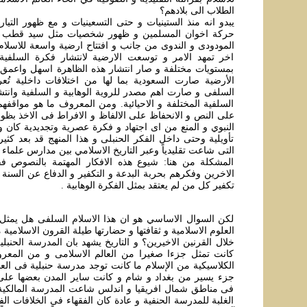
الطلاب الی بلادهم؟
یبدو انه منذ الستینیات و حتی التسعینیات و مع ظهور‌ التی
حرکة اخوان المسلمین و ظهور شخصیات مثل سید قطب و ع
المودودی و الندوی من جانب و افتتاح ارضیة واسعة للاسلام
اخر تمهد الامر و توسعت الارضیة لانتشار فکرة السلفیة و
بمستویات مختلفة و صار انتشار هذه الظاهرة اسهل واعمق
الأرضية صارت السعودیة بما لها من اختلافات داخلیة تُع
السلفی و صارت اهم مصدر للرویة الوهابیة و السلفیة وانتش
السلفية المختلفة و الاحیائیة. ومن المعروف ما هو مواقفهم
علی النص و الانحفاظ علی الالفاظ و الافراط فی الاخذ بظوا
النبوي و المنع من ای اجتهاد و فکرة عصرية وتجديدية کان و
تأويلية وحتی داخل الفکر الحنبلی و هذا المنهج قد بعد کثيرا
التی شاعت تقليدياً وعبر التاريخ الاسلامي بین مدارس علماء
المشکلة من هنا: شیوع هذه الافکار المهتمة بالنصوص ف
الاخرین وفکرهم بحربة البدعة و التکفیر و الدفاع عن السنة
تکفیر کل من لم یعتقد بمثل الفکرة الوهابیة .
لکن السوال الاساسي هو ان هذا الاسلام السلفی هل یمثل ا
العلوم الاسلامیة و ثقافتها و حضارتها طیلة القرون الاسلامية 
خلال القرنین الاخیرین؟ و التاریخ یشهد بان المدرسة الحنب
کانت تمثل جزءا صغیرا من العالم الاسلامی و من المع
الکلاسيکية من الإسلام ما کانت توجد مدرسة حنبلية فی العا
جزء یسیر من بغداد و شام و کانت سایر المدن بعضها علی 
فی مناطق شمال افریقیا و اندلس شاعت المدرسة المالکیة 
الغلبة للمدرسة الحنفیة و عادة کان الفقهاء فی الخلافات الف