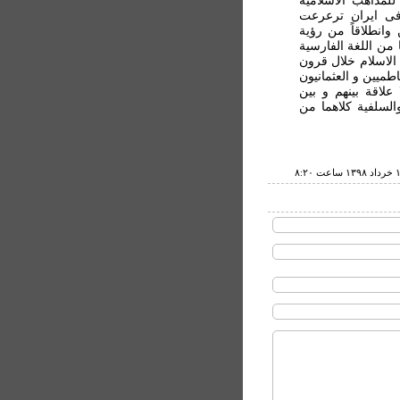
للمذاهب الاسلامیة
 فی ایران ترعرعت
وانطلاقاً من رؤية
 من اللغة ‌الفارسیة
الاسلام خلال قرون
میین و العثمانیون
لاقة بینهم و بین
السلفية کلاهما من