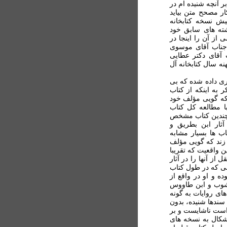
 آنچه شنیده ام در
ر مصحح متن بیاید
ش نسخه کتابخانه
ته های سابق خود
از آن را اینجا در
ناب آقای موسوی
آقای دکتر عطایی
ه سال کتابخانه آل
ی داده شده که بی
ر به اینکه از کتاب
که گویی مؤلف خود
 مطالعه کل کتاب
 چندین کتاب مشخص
ار ابن بطریق و
اب ها بسیار مشابه
زند که گویی مؤلف
 واقعیت که تقریبا
از آنها را در آثار
ی که در طول کتاب
ه و او در واقع از
آشوب و ابن طاووس
ی روایات به گونه
سندها شنیده، بدون
است ناشایست و بر
اشکال به نسخه های