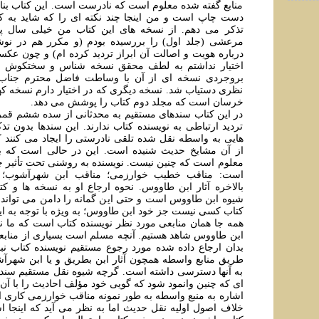
منابع گفته شده معلوم است که نادرست است. این کتاب بنابر
دست چاپ است و من اینجا چند نکته ای را که شاید به کا
تذکر می دهم. از نسخه های این کتاب من خیلی سال پی
مرعشی (جلد اول) را بررسیده بودم (و مکرر هم در نوش
درباره هویت و اصالت آن ابراز تردید کرده ام) و چون عکسی 
اختیار نداشتم به لطف محقق نسخه شناس و سختکوش ج
بروجردی نسخه ای از آن با وساطت فاضل محترم جناب 
نظری دستیاب شد. نسخه دیگری که در اختیار دارم نسخه کهن
خرسان است که مجلد دوم کتاب را پوشش می دهد.
در این کتاب سندهای مستقیم به محدثانی از سده ششم قمر
تردید ارتباطی به نویسنده کتاب ندارند. این سندها بدون تذک
هایی به واسطه نقل شده تلقی نادرستی را ایجاد می کنند 
از آن مشایخ حدیث شنیده است. این در حالی است که با
معلوم است که چنین نیست. نویسنده به روشنی تحت تأثیر
است: مناقب خطیب خوارزمی؛ مناقب ابن شهرآشوب؛ آث
بالاخره آثار ابن طاووس. نحوه ارجاع او به نسخه ها و کت
شیوه ابن طاووس است و حتی این گمانه را دامن می تواند 
کتاب کسی نیست جز خود ابن طاووس؛ به ویژه با توجه به این
همه جا همان منابعی مورد نظر نویسنده کتاب است که ما نقل 
ابن طاووس شاهد هستیم. آنچه مسلم است بسیاری از منابع
بدان ارجاع داده شده مورد رجوع مستقیم نویسنده کتاب نبود
طریق منابع واسطه همچون آثار ابن بطریق و یا ابن شهر
به آنها دسترسی داشته است. گرچه شیوه نقل مستقیم سندها
ای که چنین وانمود شود که گویی خود مؤلف احادیث را با آن 
اشاره به منبع واسطه به طور نمونه مناقب خوارزمی کاری 
خلاف اصول اولیه نقل حدیث اما به نظر می آید که اینجا 