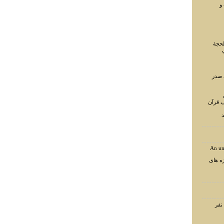
و
لحجة
 صدر
ف قرآن
د
An un
ه های