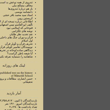
تندروی از همه نوعش بد است 
مخالف مصالح ملی
باز هم درباره تندروی‌ها
دانشنامه نویسی
استاد سيد محمد باقر حجتی
کریستین روبن
اطلاعاتی درباره نسخه ای از ا
تأليف ابو القاسم تيمي اصفهاني
فتوحاتی که اسلامی نبود
نوشه های تلگرامی
نقد تجدید نظر طلبان
قرآن و دوران جنگ های داخلی
اول اسلام
تحريف قرآن و تأويل قرآن
نويسندگان تفاسير تأويلی قرآن
ديدگاهی ساده لوحانه در تحري
آيا شيعه باطن گراست؟
شاهنامه را دستمايه تفرقه نکني
لینک های روزانه
published text on the history
of Māturīdī School
حسن انصاری: مطالعات و پروژ
تحقیقاتی
آمار بازدید
بازدیدکنندگان تا کنون : ۲٫۳۵۸٫۸۱۷ نفر
بازدیدکنندگان امروز : ۱۴۶ نفر
تعداد یادداشت ها : ۲٫۱۴۸