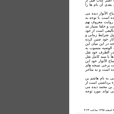
ه اصل کتاب قبل از
بعدی آن نام ها را
ح الأنوار دیده می
 است. با توجه به
ل روایت معروف نهم
 و خلفا بسیار تند
تألیفی است از خود
لیل شرایط زمانی و
ثار خود چنین کرده
جه در این میان این
الوصیه منسوب به
در الطرف خود نقل
ا با سند کامل نقل
ح الأنوار خود ابن
مت برخی نسخه های
ده است و نه متأخر
ی به نام هاشم بن
وء برداشتی است از
 بن محمد دیده می
ی تواند مورد توجه