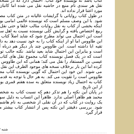
کتاب باشد نه نویسنده خود کتاب. احتمال دارد که در نسخ
نقل هر سندی نام منبع در حاشیه نقل می شده اما کاتبان 
مورد اعتنا قرار نداده اند.
در طول کتاب روایاتی با گرایشات غالیانه در متن کتاب مصبا
شود. با این وصف مسلم است که نویسنده عالمی امامی بوده
اینکه بخشی از کتاب به نقل روایات مثالب خلفا و حتی نق
ربیع اختصاص یافته و گرایش کلی نویسنده نسبت به اهل سنت
است این احتمال می تواند مطرح شود که شاید اصلاً کتاب 
ابن طاووس اما او از اینکه کتاب را به خود نسبت دهد به د
تقیه ابا داشته است. ابن طاووس چند بار دیگر هم درباه آ
است و بنابراین این احتمال شاید بعید نباشد. نکته جالب تو
است که در یک فصل نویسنده کتاب مجموع نقل های کتاب 
عیسی بن المستفاد را نقل می کند؛ همانی که ابن طاووس 
کرده اما این بار برخلاف نسخه های موجود الطرف این نقل ه
می شوند. این خود این احتمال که گویی نویسنده کتاب مصبا
طاووس است را تقویت می کند. به هر حال با توجه به قد
کتاب به احتمال زیاد نویسنده متعلق به سده هفتم قمری بو
از این تاریخ.
در پایان این نکته را هم تذکر دهم که نسبت کتاب به شخص
محمد هم ظاهراً اصلی ندارد. ظاهراً این انتساب به دلیل س
یک روایت در کتاب که در آن نقلی از شخصی به نام هاشم
شود. بررسی دقیقتر این نکته پس از انتشار کتاب بیشتر م
قرار گیرد.
شنبه ۷ اسفند ۱۳۹۵ ساعت ۴:۲۳