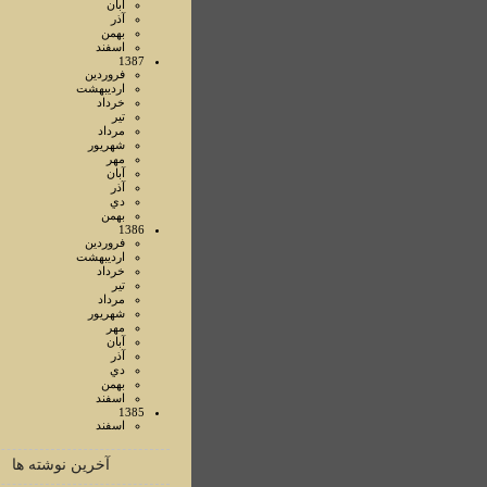
آبان
آذر
بهمن
اسفند
1387
فروردين
ارديبهشت
خرداد
تير
مرداد
شهريور
مهر
آبان
آذر
دي
بهمن
1386
فروردين
ارديبهشت
خرداد
تير
مرداد
شهريور
مهر
آبان
آذر
دي
بهمن
اسفند
1385
اسفند
آخرین نوشته ها