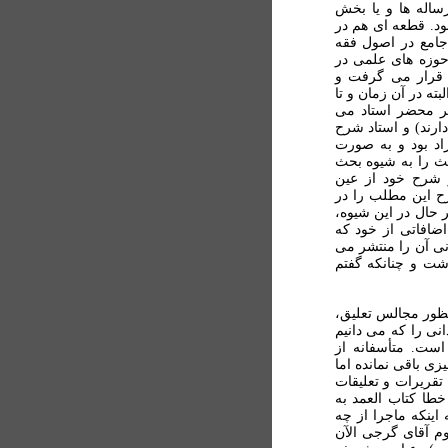
اله ها و یا بخش
ود. قطعه ای هم در
جامع در اصول فقه
وزه های علمی در
 قرار می گرفت و
ه در آن زمان و تا
بر محضر استاد می
ارند) و استاد شرح
اد بود و به صورت
ث را به شیوه بحث
 شرح خود از عین
ح این مطلب را در
ر حال در این شیوه،
اضافاتی از خود که
نی آن را منتشر می
اشت و چنانکه گفتم
ظور مجالس تعلیق،
نی را که می دانیم
است. متأسفانه از
 باقی نمانده اما
تقریرات و تعلیقات
خطا کتاب العمد به
ینکه ماجرا از چه
 آقای گرجی الآن