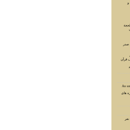
و
لحجة
 صدر
ف قرآن
د
An un
ه های