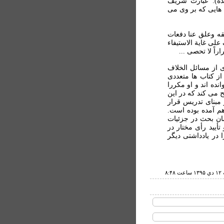
ده). عبارت شریف
هایی که بر وی می
قه وعلق عنا دفعات
على غاية الاستيفاء
راً لا تحصى ...
 از مسائل الخلاف
ز کتاب ها متعددی
ده اند و او مکررا
 می کند که در این
 مبنای تدریس قرار
م آمده بوده است.
ان بحث در جزئیات
یید رأی مختار در
 در یادداشتی دیگر
۸:۴۸