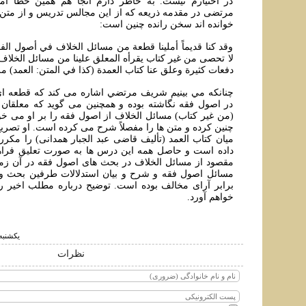
در اختیارم نیست. به خاطر دارم آنجا هم همین خطا آم
مرتضی در مقدمه ذریعه که از این مجالس تدریس و از متن 
خوانده اند سخن رانده چنین است:
وقد کنا قديماً أملينا قطعة من مسائل الخلاف في أصول الف
لا تحصی من غير كتاب يقرأه المعلق علينا من مسائل الخلاف 
دفعات كثيرة وعلق عنا كتاب العمدة (كذا في المتن: العمد) مرا
چنانكه مي بينيم شريف مرتضي اشاره می کند که قطعه ای
در اصول فقه نگاشته بوده و همچنین می گوید که معلقان ا
(من غیر کتاب) مسائل الخلاف از اصول فقه را بر او می خوان
چنین کرده و متن ها را مفصلاً شرح می کرده است. او تصریح
میان کتاب العمد (تألیف قاضی عبد الجبار همدانی) را مکرر
داده است و حاصل همه این درس ها به صورت تعلیق فراه
مقصود از مسائل الخلاف در بحث های اصول فقه در آن زم
مسائل اصول فقه و شرح و بیان استدلالات طرفین بحث و تأ
برابر آرای مخالف بوده است. توضیح درباره مطلب اخیر را
خواهم آورد.
يكشنبه ۱۲ دي ۱۳۹۵ ساعت 
نظرات