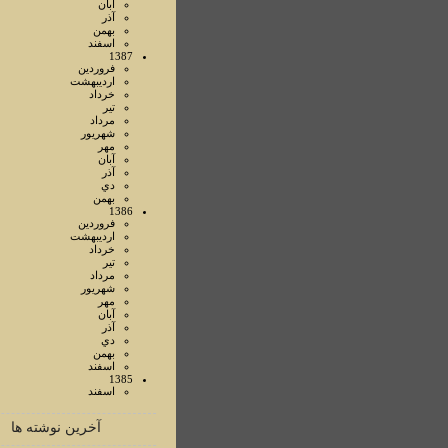
آبان
آذر
بهمن
اسفند
1387
فروردين
ارديبهشت
خرداد
تير
مرداد
شهريور
مهر
آبان
آذر
دي
بهمن
1386
فروردين
ارديبهشت
خرداد
تير
مرداد
شهريور
مهر
آبان
آذر
دي
بهمن
اسفند
1385
اسفند
آخرین نوشته ها