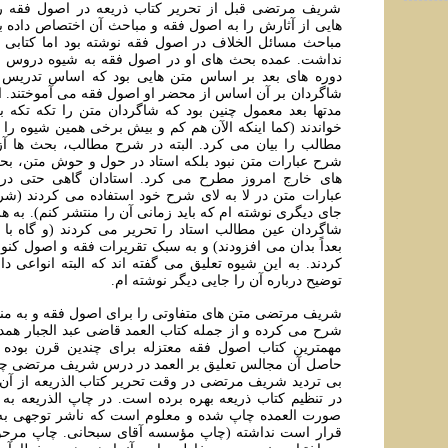
شریف مرتضی قبل از تحریر کتاب ذریعه در اصول فقه رس
هایی از آثارش را به اصول فقه و مباحث آن اختصاص داده ب
مباحث مسائل الخلاف در اصول فقه نوشته بود اما کتابی 
نداشت. عمده بحث های او در اصول فقه به شیوه دروس ح
دوره های بعد بر اساس متن هایی بود که اساس تدریس
شاگردان بر آن اساس از محضر او اصول فقه می آموختند. البت
مدتها بعد معمول چنین بود که شاگردان متن را تکه تکه 
خواندند (کما اینکه الآن هم کم و بیش برخی همین شیوه را د
مطالب را بیان می کرد. البته در شرح مطالب، بحث ها آز
شرح عبارات متن نبود بلکه استاد در حول و حوش متن، بح
های خارج امروز مطرح می کرد. استادان گاهی حتی در
عبارات متن در لا به لای شرح خود استفاده می کردند (شر
جای دیگری نوشته ام که باید زمانی آن را منتشر کنم). به ه
شاگردان عین مطالب استاد را تحریر می کردند (و گاه با 
بعداً بدان می افزودند) و به سبک تقریرات فقه و اصول کنو
کردند. به این شیوه تعلیق می گفته اند که البته انواعی د
توضیح درباره آن را جایی دیگر نوشته ام.
شریف مرتضی متن های متفاوتی را برای اصول فقه و به من
شرح می کرده و از جمله کتاب العمد قاضی عبد الجبار همدا
مهمترین کتاب اصول فقه معتزله برای چندین قرن بوده 
حاصل آن مجالس تعلیق بر العمد در درس شریف مرتضی چیزی
بی تردید شریف مرتضی در وقت تحریر کتاب الذریعه از آن 
در تنظیم کتاب ذریعه بهره برده است. در چاپ الذریعه به 
صورت العمده چاپ شده و معلوم است که ناشر توجهی به ا
قرار است نداشته (چاپ مؤسسه آقای سبحانی. چاپ مرحوم