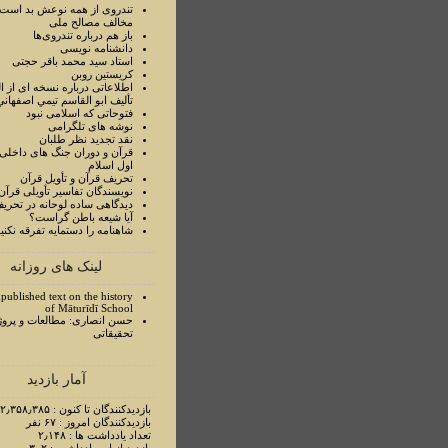
تندروی از همه نوعش بد است 
مخالف مصالح ملی
باز هم درباره تندروی‌ها
دانشنامه نویسی
استاد سيد محمد باقر حجتی
کریستین روبن
اطلاعاتی درباره نسخه ای از ا
تأليف ابو القاسم تيمي اصفهاني
فتوحاتی که اسلامی نبود
نوشه های تلگرامی
نقد تجدید نظر طلبان
قرآن و دوران جنگ های داخلی
اول اسلام
تحريف قرآن و تأويل قرآن
نويسندگان تفاسير تأويلی قرآن
ديدگاهی ساده لوحانه در تحري
آيا شيعه باطن گراست؟
شاهنامه را دستمايه تفرقه نکني
لینک های روزانه
published text on the history
of Māturīdī School
حسن انصاری: مطالعات و پروژ
تحقیقاتی
آمار بازدید
بازدیدکنندگان تا کنون : ۲٫۳۵۸٫۳۸۵ نفر
بازدیدکنندگان امروز : ۶۷ نفر
تعداد یادداشت ها : ۲٫۱۴۸