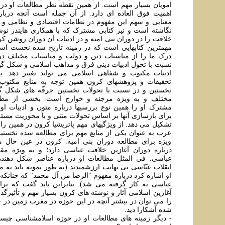
امويان بسيار مهم است. از همين نقطه نظر مطالعات او دربا
اهميت فوق العاده ای دارد. از آن جمله است آنچه دربار
معنایی و سهم اين مفهوم در نظامات اقتصادی و نظامی و ا
نگاشته است و نيز کتابی مشترک که با همکاری هايندز نو
خلافت را در دوران بنی اميه و در ادبيات آن دوران روشن کر
مهمترين کتابهایی است که در زمينه تاريخ سده نخست اس
درک ما را از مناسبات دين و دولت و مناسبات مختلف دور
نسبت با تحول ادبيات دينی فرق و مذاهب اسلامی و شکل گ
ادبيات مکتوب و شفاهی اسلامی می تواند تغيير دهد. ي
تحقيقات و پژوهشهای کرون همين توجه به منابع مکتوب
نخستين و در نسبت با تحولات نخستين جرقّه های شکل گ
مختلف و به ويژه مرجئه و خوارج است. بخشی از مطال
مشترک او را همين نوع بررسيها درباره متون و ادبيات او
برای بازسازی آنها بر اساس تحولات متنی و با محوريت مسئله
تشکيل می دهد. از ويژگيهای مهم پاتريشيا کرون در همين راس
عرب به عنوان يکی از منابع مهم برای مطالعه سده نخست
ويژه برای مطالعه دوران بنی اميه. کرون در عين حال 
درباره دوران آغازين خلافت عباسی دارد؛ و به ويژه مق
عباسی. فی المثل مطالعات او درباره عناصر شکل دهنده
انقلاب عبّاسی بی نهايت ارزشمندند (به طور نمونه بايد به 
او اشاره کرد درباره مفهوم "الرضا من آل محمد" که چنانکه 
عباسی به کار گرفته می شد). بنابراين بايد گفت که ب
آغازين اسلامی آثار و نوشته های کرون بسيار مهم و تأثيرگذار 
را می توان در بيشتر آنچه در اين حوزه در مغرب زمين در چ
شده آشکارا ديد.
- ديگر زمينه های مطالعات او در حوزه اسلامشناسی چيست