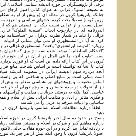
برخی از پژوهشگران در حوزه انديشه سياسی اسلامی/ ايران
به نصيحة الملوک غزالی به عنوان کتابی اصيل ارجاع می 
چنانکه پاتريشيا کرون در مقاله ای (و پيش از او به شکل
زرين کوب) تفصيلاً بحث کرده بخشهای سياسی و اندرزنامه ای
اصيل نيست و از غزالی نيست بلکه آن قسمتی هم که از 
اندرزنامه ای در چارچوب ادبيات "نصيحة الملوک" ندارد. 
غزالی را نبايد در شمار نظريه پردازان در "سياستنامه نوي
کرد. نه آيا در المستظهري او نمی توان نشانی از ادبیات "س
رويکرد "انديشه ايرانشهری" يافت؟ المستظهري غزالی در وا
"الاحکام السلطانيه" نوشته شده است؛ ژانری که فقيهان بدا
سبب تفاوت آنچه ما فی المثل در ايران در اين حوزه توليد
کرون در اين کتاب ارائه داده اين است که او تئوری پردازی 
کتاب تا آنجا که توانسته است بر اساس شناخت منابع قرار د
آنچه درباره سهم انديشه ايرانی در منظومه انديشه سي
است متکی است بر منابع اصلی و شناختی که بی واسطه و
اساس تحقيقات و پژوهشهای ايرانشناسی متعلق به پيش از اس
نيز از تحولات دو سده نخستين و به ويژه دوران اواخر عص
عباسی، کما اينکه به درستی جريانات، مذاهب و گرايشهای 
و فکری متأثر از اديان و مذاهب ايرانی پيش از اسلام و همچ
ساسانی و ادبيات مترجَم به عربی را می شناسد.
- لطفاً درباره مطالعات اسلام شناسی پاتريشيا کرون در 
دهيد.
پاسخ: در حدود ده سال اخير پاتريشيا کرون در حوزه اسلا
درباره مفاهيم کفر و شرک در اسلام و همچنين مطالعه دربار
يا زنادقه تمايل پيدا کرده و در اين حوزه مقالات جالبی تاکن
اصولاً پاتريشيا کرون با وجود آنکه بيش از هر چيز يک مور