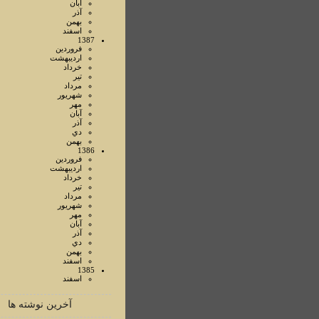
آبان
آذر
بهمن
اسفند
1387
فروردين
ارديبهشت
خرداد
تير
مرداد
شهريور
مهر
آبان
آذر
دي
بهمن
1386
فروردين
ارديبهشت
خرداد
تير
مرداد
شهريور
مهر
آبان
آذر
دي
بهمن
اسفند
1385
اسفند
آخرین نوشته ها