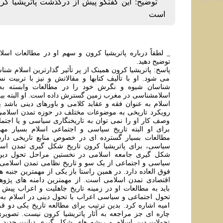
توضیح: این گفتگو پیش از درگذشت پاتریشیا کرو
است
_ لطفاً درباره پاتريشيا کرون و سهم او در مطالعات اس
توضيح دهيد.
پاسخ: پاتريشيا کرون همینک از پر تأثير گذارترين اسلام شن
می شود. او با تأليف کتابها و مقالاتش و نيز با تربيت ن
شناسان شيوه و نگرش خود را در مطالعات وابسته به
اسلامشناسی در مغرب زمين گسترش داده است. او البته ب
اسلام به عنوان فقه و عقايد کلامی و باورهای دينی باشد
رويکرد تاريخی به موضوعات مختلف در حوزه تمدن اسلامی م
وصف کار او را نمی توان به تاريخنگاری سياسی و يا اجتم
برای او البته تاريخ سياسی و اجتماعی اسلام بسيار مه
مطالعات بسيار گسترده ای در خصوص منابع تاريخی دارد 
سياسی، برای پاتريشيا کرون تاريخ شکل گيری تمدن اسل
شکل گيری جامعه اسلامی در نخستين مراحل تحول دين ب
سياسی و اجتماعی از يک سو و تاريخ نظامی تمدن اسلامی 
فوق العاده دارد. در همين راستا باز يکی از مهمترين جنبه 
اقتصادی تمدن اسلامی است. از مهمترين دامنه های پژوه
بايد به مطالعات او در زمينه تاريخ جاهليت و اعراب پيش 
تحول اجتماعی و سياسی اعراب با تحول دينی در اسلام به 
اميه اشاره کرد. بدين ترتيب برای مطالعه تاريخ يکی دو 
چاره ای جز مراجعه به آثار پاتريشيا کرون نيست. تصويری
تحولات دين اسلام و ريشه های شکل گيری ديانت جديد د