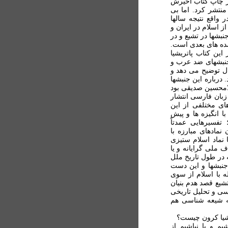
از چاپ کتاب اخيرش
نتشر کرد. اما بی
 واقع نتيجه سالها
 اسلام در ايران و
نبشها در تشيع و در
ده های بعدی است.
اين کتاب پاتريشيا
 جنبشهای ضد عرب و
ل توضيح می دهد و
 درباره اين جنبشها
لامحسين صديقی بود
زبان فارسی انتشار
ای مختلفی از اين
ا انگيزه ها و پيش
تفسيرهایی عمدتاً
نمادهای مبارزه با
نماد اسلام ستيزی
 ملی گرايانه و يا
در طول تاريخ ملل
جنبشها و اين دست
 با اسلام از سوی
تشيع قصد هدم بنيان
سی و تحليل تاريخی
عه شيعه شناسی هم
يشيا کرون چيست؟
يم و يا نباشيم از