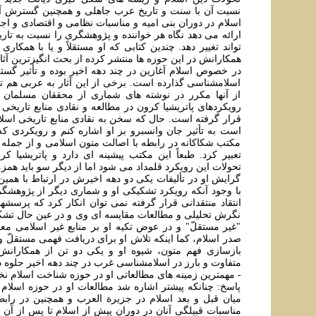
نسبت آن با سنت و تاريخ عرب جاهلی و همچنين گسترش آغا
اسلام در دوران بنی اميه و مناسبات نظامی و اقتصادی و اجت
ارائه می دهد نگاه هر خواننده و پژوهشگری را نسبت به تاري
تواند تغيير دهد. چندين کتابی که او مستقلاً و يا با همکاری
همکارانش در اين حوزه ها منتشر کرده از بحث انگيزترين آثا
در خصوص اسلام آغازين در چند دهه اخير بوده و تأثير گست
اسلامشناسی گذارده است. برخی از اين آثار به عربی هم 
از آنها مکرر در نوشته های شماری از محققان مسلمان به
رويکردهای پاتريشيا کرون در مطالعه و نقادی منابع تاريخی 
قرار گرفته است. حال که سخن به نقادی منابع تاريخی اسل
است به تأثير جان وانسبرو بر او اشاره کنم و رویکردی که
مکتب شکاکانه در رابطه با اصالت متون اسلامی و از جمله
تعبير کرد. طبعاً اين مکتب پيشينه ای دارد و پاتريشيا 
تحولات اين رويکرد قلمداد می شود اما از ديگر سو بايد همزمان
گرایش او در تأليفات يکی دو دهه اخيرش در ارتباط با همین
با وجود آنکه رويکرد تشکيکی او و شماری ديگر از پژوهشگر
انتقاد منتقدانی قرار گرفته نمی توان انکار کرد که پرسشها
نگرش تحلیلی و مطالعات مقايسه ای وی و در عين حال تشک
"غير مستقلّ" و در عوض تکيه او بر منابع غير اسلامی مع
صدر اسلام، کما اينکه تلاش او برای دریافت فهمی مستقلّ و 
بازسازی فهم متون، شيوه او و يکی دو تن از همکارانش ر
متفاوت و بارز در اسلامشناسی غرب در چند دهه اخير جلوه 
- مهمترين زمينه های مطالعاتی او در حوزه شناخت اسلام 
پاسخ: چنانکه پيشتر اشاره شد مطالعات او در حوزه اسلام
ميان قبل و بعد اسلام در جزيرة العرب و همچنين در رابط
مناسبات قبيلگی آنان در دوران پيش از اسلام تا پس از آن 