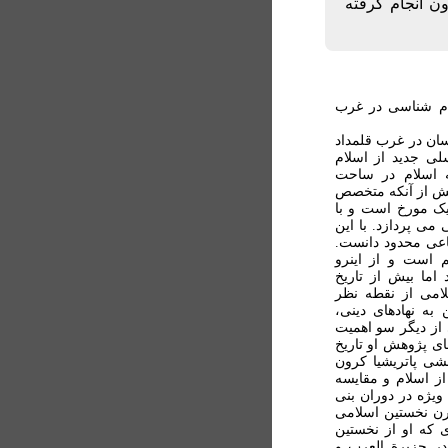
ن انجام گرفته
لام شناسی در غرب
اسان در غرب قلمداد
سلی جديد از اسلام
 اسلام در ساحت
يش از آنکه متخصص
 يک مورخ است و با
ی پردازد. با اين
اعی محدود دانست.
م است و از اينرو
اما بيش از تاريخ
امی از نقطه نظر
ه نهادهای دينی،
از ديگر سو اهميت
های پژوهش او تاريخ
شی پاتريشيا کرون
از اسلام و مقايسه
ويژه در دوران بنی
قرن نخستين اسلامی
 که او از نخستين
ر جزيرة العرب و