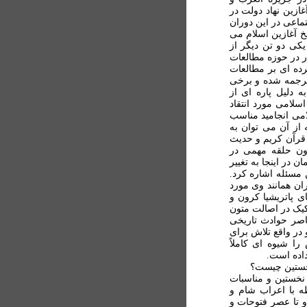
زين نهاد دولت در
ماعی در اين دوران
خ آغازين اسلام می
 يکی دو تن ديگر از
ر در حوزه مطالعات
رده ای بر مطالعات
ترجمه شده و برخی
 دليل پاره ای از
اسلامی مورد انتقاد
امی انجاميد مناسب
 از آن می توان به
 قرآن کريم و حديث
کرون حلقه مهمی در
 در اينجا به تغيير
 مسئله اشاره کرد.
ان همانند وی مورد
ی پاتريشيا کرون و
يک در اصالت متون
اصر حوادث تاريخی
در واقع تلاش برای
ا شيوه ای کاملاً
داده است.
نخستین چيست؟
 نخستين و مناسبات
ه با اعراب شام و
و تا عصر فتوحات و