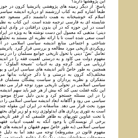
اين پژوهشها داريد؟
پاسخ: از ديگر زمينه های پژوهشی پاتريشيا کرون در حوزه
طبعاً اشاره کنم به کتاب ارزشمند او درباره اندیشه سیاس
اسلام که خوشبختانه به همت دانشمند دکتر مسعود ج
شایسته ای به فارسی ترجمه شده است. اين کتاب به نظر
است در اين حوزه که در آن بدون درافتادن در وادی ايدئو
دينی/ مذهبی که معمول اين دست نوشته ها به ويژه در اير
است سعی شده است تا با ارائه نظريه ای مستند به تحليله
شناختی و اجتماعی منابع انديشه سياسی اسلامی در اسل
رويکردی تاريخی مورد مطالعه و بررسی قرار گيرد. پاتريشيا
تعامل "نصّ" دينی با تحول تاريخی جوامع مسلمان را در زمي
مفهوم دولت می کاود و به درستی اهميت فقه را در اند
ارزيابی می کند. گرچه وی به ادبيات "نصيحة الملوک" ن
همچنين به طور خاصّ تأثير انديشه های سياسی ايرانی و يو
مختلف(که کرون به درستی و با ذکر جزئيات بدانها می پ
متفکران و نظريه پردازان و سياست پيشگان مسلمان قر
سياسی اسلامی در تحولی تاريخی مورد توجه قرار می دهد ا
اين نکته غفلت نمی کند که بيش از هر چيز بايد سهم انديشه
را در اين مسئله جستجو کرد و بدين دليل سراغ موضوع
سياسی می رود و آگاهانه ابعاد انديشه سياسی اسلامی را در
مورد بحث قرار می دهد. متأسفانه در ايران اين مقوله چن
است به تئوری پردازی های ايدئولوژی زده و لو زير لوای بحث
يا تحت عناوين تئوريهای به ظاهر فلسفی که از فقر تاريخي
برخی از نويسندگان با وجود آنکه به اهميت ادبيات فقه
سياسی اسلامی (به طور خاصّ سهم فقيهان و انديشه های 
مفهوم قانون در مشروطه) توجه می دهند اما به دليل 
موضوعات سخنانشان بيشتر رنگ تکرار دعاوی نامستند می گ