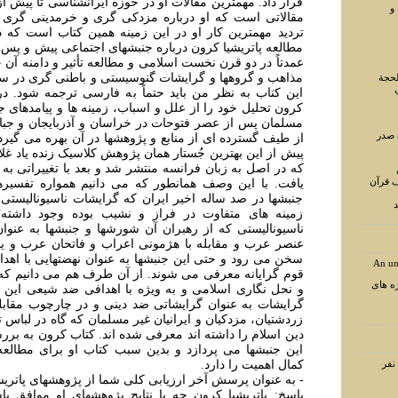
قرار داد. مهمترين مقالات او در حوزه ايرانشناسی تا پيش 
و
مقالاتی است که او درباره مزدکی گری و خرمدينی گری م
ترديد مهمترين کار او در اين زمينه همين کتاب است که در
مطالعه پاتريشيا کرون درباره جنبشهای اجتماعی پيش و پس از
عمدتاً در دو قرن نخست اسلامی و مطالعه تأثير و دامنه آن ج
مذاهب و گروهها و گرايشات گنوسيستی و باطنی گری در س
لحجة
اين کتاب به نظر من بايد حتماً به فارسی ترجمه شود. در 
کرون تحليل خود را از علل و اسباب، زمينه ها و پيامدهای
مسلمان پس از عصر فتوحات در خراسان و آذربايجان و جبا
 صدر
از طيف گسترده ای از منابع و پژوهشها در آن بهره می گيرد.
پيش از اين بهترين جُستار همان پژوهش کلاسيک زنده ياد غ
که در اصل به زبان فرانسه منتشر شد و بعد با تغييراتی به 
ف قرآن
يافت. با اين وصف همانطور که می دانيم همواره تفسيره
جنبشها در صد ساله اخير ايران که گرايشات ناسيوناليستی ب
د
زمينه های متفاوت در فراز و نشيب بوده وجود داشته؛ 
ناسيوناليستی که از رهبران آن شورشها و جنبشها به عنوان 
عنصر عرب و مقابله با هژمونی اعراب و فاتحان عرب و يا 
سخن می رود و حتی اين جنبشها به عنوان نهضتهایی با اهداف
An un
قوم گرايانه معرفی می شوند. از آن طرف هم می دانيم که 
ه های
و نحل نگاری اسلامی و به ويژه با اهدافی ضد شيعی اين 
گرايشات به عنوان گرايشاتی ضد دينی و در چارچوب مقابله
زردشتيان، مزدکيان و ايرانيان غير مسلمان که گاه در لباس 
دين اسلام را داشته اند معرفی شده اند. کتاب کرون به برر
اين جنبشها می پردازد و بدين سبب کتاب او برای مطال
کمال اهميت را دارد.
- به عنوان پرسش آخر ارزيابی کلی شما از پژوهشهای پاتر
پاسخ: پاتريشيا کرون چه با نتايج پژوهشهای او موافق باش