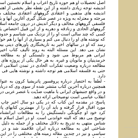
اصل تحصيلات او هم حوزه تاريخ اعراب و اسلام نخستين است 
انديشه توجه زیادی داشته و از اين نقطه نظر بخشی از اهت
اندیشه های مذهبی و اعتقادی گروههای اعتقادی مختلف ما
مرجئه و معتزله به ويژه در عصر شکل گيری آغازين آنها و يا
فلسفی گروههای مخالف و ديگر انديش در درون جامعه اسلام
گروههای الحادی و زنادقه و دهريه و از اين قبیل اختصاص يا
کسی که چند سالی است او را از نزديک می شناسم و حدو
که نوشته های او را دنبال می کنم و بسياری از آنها را هم خو
رسد که او در سالهای اخير به تاريخنگاری باورهای دينی بي
نشان می دهد. اين مسئله البته به روند تأليف کتاب اخير
ايرانی هم مربوط می شود و دلبستگی او به مطالعه د
خرمدينيان و مانويان و غيره. به هر حال يکی از پروژه های 
مطالعه درباره وضعيت تفکرات الحادی در تمدن اسلامی اس
حتی به فلسفه اسلامی هم توجه داشته و نوشته هایی فی ال
دارد.
- لطفاً به اختصار درباره پروفسور پاتريشيا کرون به عنو
همچنين درباره آخرين کتاب منتشر شده از سوی وی که درباره 
و در واقع جنبشهای ايرانی با ماهيت ضدّيت با عنصر عربی در 
انقلاب عباسی است توضيحاتی ارائه دهيد.
پاسخ: در مقدمه اين کتاب که در يکی دو سال اخير چاپ ش
مورد اقبال قرار گرفته و بايد آن را از مهمترين کتابهای پا
کرد خود او چگونگی دلبستگيش را به مطالعات ايرانشنا
توضيح می دهد که البته خواندنی است. او در اصل اسلام ش
شناس منتهی به تدريج به دلائل مختلف و از جمله به دليل 
شناختی اش به مطالعه درباره ايران علاقمند شد و در 
سياسی و نيز در چندین مقاله زمينه های مختلفی را در اين