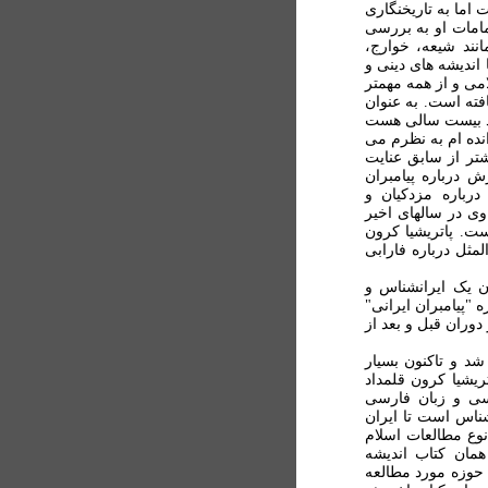
اما به تاريخنگاری
مامات او به بررسی
نند شیعه، خوارج،
 انديشه های دينی و
ی و از همه مهمتر
فته است. به عنوان
د بيست سالی هست
انده ام به نظرم می
شتر از سابق عنايت
ش درباره پيامبران
رباره مزدکيان و
وی در سالهای اخير
ت. پاتريشيا کرون
مثل درباره فارابی
ان يک ايرانشناس و
"پيامبران ايرانی"
دوران قبل و بعد از
د و تاکنون بسيار
تريشيا کرون قلمداد
سی و زبان فارسی
ناس است تا ايران
نوع مطالعات اسلام
همان کتاب انديشه
 حوزه مورد مطالعه