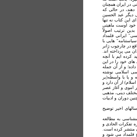
ی در ايران همچنان
دهند، در حالی که
ی ديگر عبد الحسين
 اين کتاب نه تنها
خود اوست ماهيتی
بدين ترتيب اصولاً
سی" ايرانی قلمداد
ياستنامه" هايی با
قع در چارچوب ژانر
ن می پرداخته اند.
 کرده ايم با آنچه
های خود را در اين
اده؛ و از آن جمله
اسی اسلامی نوشته
 يا با واسطه(بر
لام) از آن دارد و
ر اموی و آغاز عصر
مختلف دينی، مذهبی
نين دوران و ادبيات
سالهای اخير توضيح
مشناسی به مطالعه
ه تفکرات الحادی و
ون منتشر کرده است.
خ قلمداد می شود و