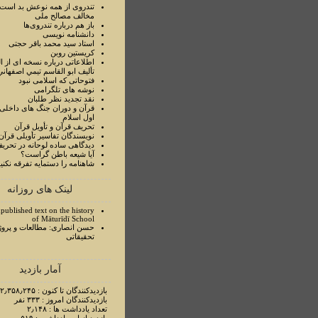
تندروی از همه نوعش بد است 
مخالف مصالح ملی
باز هم درباره تندروی‌ها
دانشنامه نویسی
استاد سيد محمد باقر حجتی
کریستین روبن
اطلاعاتی درباره نسخه ای از ا
تأليف ابو القاسم تيمي اصفهاني
فتوحاتی که اسلامی نبود
نوشه های تلگرامی
نقد تجدید نظر طلبان
قرآن و دوران جنگ های داخلی
اول اسلام
تحريف قرآن و تأويل قرآن
نويسندگان تفاسير تأويلی قرآن
ديدگاهی ساده لوحانه در تحري
آيا شيعه باطن گراست؟
شاهنامه را دستمايه تفرقه نکني
لینک های روزانه
published text on the history
of Māturīdī School
حسن انصاری: مطالعات و پروژ
تحقیقاتی
آمار بازدید
بازدیدکنندگان تا کنون : ۲٫۳۵۸٫۲۴۵ نفر
بازدیدکنندگان امروز : ۳۳۳ نفر
تعداد یادداشت ها : ۲٫۱۴۸