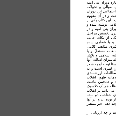
ره دوران بنی اميه
ه موالی و تحولات
جتماعی اين دوران
شت و در آن مفهوم
د. اين کتاب يکی از
لامی نوشته شده و
ان بنی اميه و در
يری نخستين مراحل
کی از نکات جالب
 و يا شفاهی سده
يری مذاهب کلامی
عات مستقلّ و يا
ليه اسلامی و تلاش
 ميزان اصالت آنها
تا توجه او به شعر
ين قمری است و به
مطالعات ارزشمندی
دمات ظهور انقلاب
 و همچنين ماهيت
مقاله همینک کلاسيک
می دانیم در انقلاب
رای شناخت دو سده
بوده اند و اثر آنها
ند دهه اخير منتشر
 و چه ارزيابی از