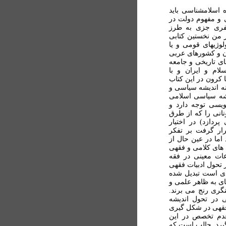
 اسلامشناسی بايد
ی و مفهوم دولت در
عفری جزی به طرز
 من نخستين کتابی
لوژيهای قومی و يا
ان و کشورهای عربی
ای تاريخی و جامعه
ام و ايران و با
 کرون در اين کتاب
نه انديشه سياسی و
يشه سياسی اسلامی
ويسی توجه دارد و
نانی را که از طرق
ردازد) در اختيار
ار گرفت بر تفکر
ما در عين حال از
 های کلامی و فقهی
ات معينی در فقه
 تحول ادبيات فقهی
دی است تبديل شده
های به ظاهر علمی و
نگری رنج می برند.
ی در تحول انديشه
فقهی در شکل گيری
عدم تخصص در اين
يرد. جالب است که