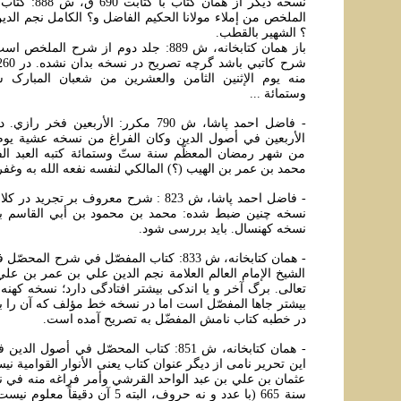
نسخه ديگر از همان
الملخص من إملاء مولانا الحکيم الفاضل و؟ الکامل نجم الدي
؟ الشهير بالقطب.
باز همان کتابخانه، ش 889: جلد دوم از شرح ال
منه يوم الإثنين الثامن والعشرين من شعبان المبارک 
وستمائة ...
الأربعين في أصول الدين وکان الفراغ من نسخه عشية يو
من شهر رمضان المعظّم سنة ستّ وستمائة کتبه العبد الفق
محمد بن عمر بن الهيب (؟) المالکي لنفسه نفعه الله به وغفر 
- فاضل احمد پاشا، ش 823 : شرح معروف بر تجري
نسخه چنين ضبط شده: محمد بن محمود بن أبي القاسم بن
نسخه کهنسال. بايد بررسی شود.
- همان کتابخانه، ش 833: کتاب المفصّل في شرح ال
الشيخ الإمام العالم العلامة نجم الدين علي بن عمر بن علي
تعالی. برگ آخر و يا اندکی بيشتر افتادگی دارد؛ نسخه کهنه
بيشتر جاها المفصّل است اما در نسخه خط مؤلف که آن را ب
در خطبه کتاب نامش المفضّل به تصريح آمده است.
- همان کتابخانه، ش 851: کتاب المحصّل في أصول
عثمان بن علي بن عبد الواحد القرشي وأمر فراغه منه في 
سنة 665 (با عدد و نه حروف، البته 5 آن 