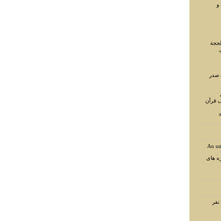
و
لحجة
 صدر
ف قرآن
د
An un
ه های