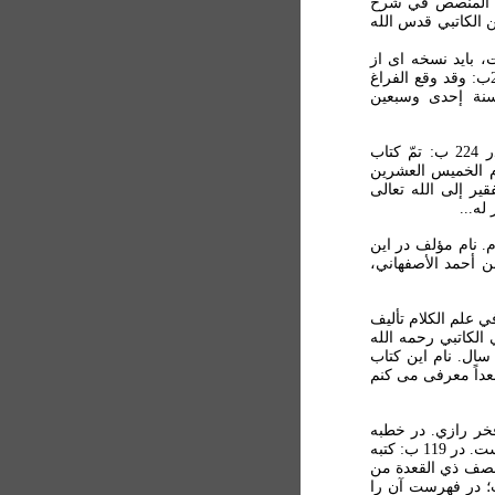
 کتاب با کتابت 690 ق، ش 888: کتاب المنصص في شرح
ن الکاتبي قدس الله
ملخص است، بايد نسخه ای از
شرح کاتبي باشد گرچه تصريح در نسخه بدان نشده. در 260ب: وقد وقع الفراغ
سنة إحدی وسبعين
- فاضل احمد پاشا، ش 790 مکرر: الأربعين فخر رازي. در 224 ب: تمّ کتاب
م الخميس العشرين
ير إلی الله تعالی
له...
د در کلام. نام مؤلف در اين
 أحمد الأصفهاني،
محصّل في علم الکلام تأليف
 الکاتبي رحمه الله
 سال. نام اين کتاب
عداً معرفی می کنم
 الدين فخر رازي. در خطبه
اين تحرير نامی از ديگر عنوان کتاب يعنی الأنوار القوامية نيست. در 119 ب: کتبه
نصف ذي القعدة من
دقيقاً معلوم نيست؛ در فهرست آن را