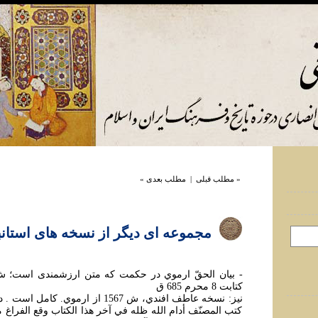
« مطلب قبلی
|
مطلب بعدی »
مجموعه ای ديگر از نسخه های استانبول
کتابت 8 محرم 685 ق
کتب المصنّف أدام الله ظله في آخر هذا الکتاب وقع الفراغ م