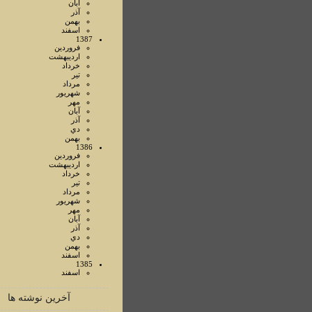
آبان
آذر
بهمن
اسفند
1387
فروردين
ارديبهشت
خرداد
تير
مرداد
شهريور
مهر
آبان
آذر
دي
بهمن
1386
فروردين
ارديبهشت
خرداد
تير
مرداد
شهريور
مهر
آبان
آذر
دي
بهمن
اسفند
1385
اسفند
آخرین نوشته ها