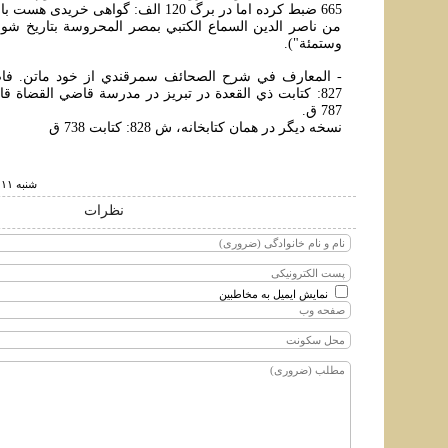
665 ضبط کرده اما در برگ 120 الف: گواهی خري
من ناصر الدين السماع الکتبي بمصر المحروسة بتاريخ شوا
وستمئة").
- المعارف في شرح الصحائف سمرقندي از خود ماتن. فا
827: کتابت ذي القعدة در تبريز در مدرسة قاضي القضاة
787 ق.
نسخه ديگر در همان کتابخانه، ش 828: کتابت 738 ق
شنبه ۱۱ خرداد ۱۳۹۲ ساعت ۲۱:۴۲
نظرات
نمایش ایمیل به مخاطبین