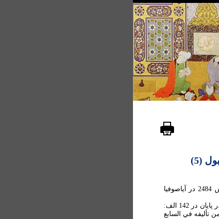
 (5)
- بيان الحقّ ارموي در حکمت که متن ارزشمندی است؛ ش 2484 در آياصوفيا
نيز: نسخه عاطف افندي، ش 1567 از ارموي. کامل است . در پايان در 142 الف:
ن تأليفه في السابع