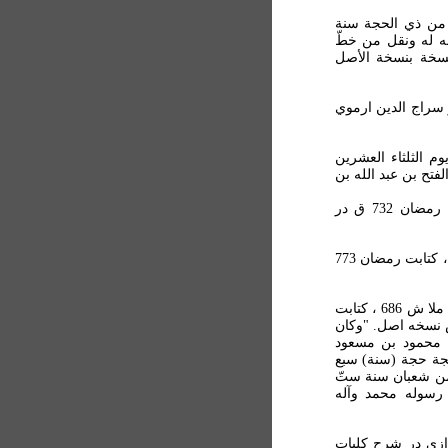
 من ذي الحجة سنة
ه له ونقل من خطّ
سخة بنسخة الأصل
لأنوار سراج الدين ارموي
بت "يوم الثلثاء العشرين
فتح بن عبد الله بن
بعد از آن شرح التلويحات ابن کمونه، کتابت در شنبه 25 رمضان 732 ق در
- فاتح ش 1259 التنقيحات في أصول الفقه سهروردي مقتول، کتابت رمضان 773
- شرح مختصر ابن الحاجب از قطب الدين شيرازی در مراد ملا ش 686 ، کتابت
اس نسخه اصل. "وکان
ه محمود بن مسعود
جة حجة (سنة) سبع
من شعبان سنة ستّ
 رسوله محمد وآله
ين شيرازي در شرح کلیات