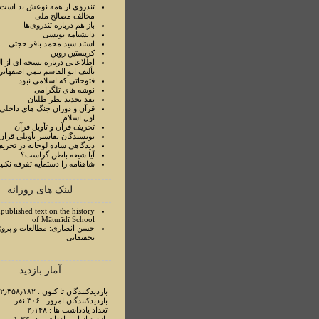
تندروی از همه نوعش بد است 
مخالف مصالح ملی
باز هم درباره تندروی‌ها
دانشنامه نویسی
استاد سيد محمد باقر حجتی
کریستین روبن
اطلاعاتی درباره نسخه ای از ا
تأليف ابو القاسم تيمي اصفهاني
فتوحاتی که اسلامی نبود
نوشه های تلگرامی
نقد تجدید نظر طلبان
قرآن و دوران جنگ های داخلی
اول اسلام
تحريف قرآن و تأويل قرآن
نويسندگان تفاسير تأويلی قرآن
ديدگاهی ساده لوحانه در تحري
آيا شيعه باطن گراست؟
شاهنامه را دستمايه تفرقه نکني
لینک های روزانه
published text on the history
of Māturīdī School
حسن انصاری: مطالعات و پروژ
تحقیقاتی
آمار بازدید
بازدیدکنندگان تا کنون : ۲٫۳۵۸٫۱۸۲ نفر
بازدیدکنندگان امروز : ۳۰۶ نفر
تعداد یادداشت ها : ۲٫۱۴۸