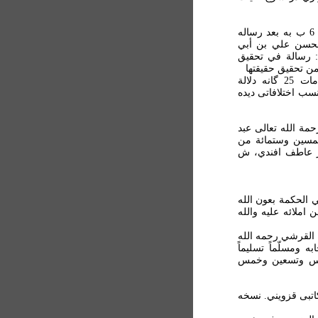
- شهيد علی پاشا ش 1805: مجموعه در ضمن آن در برگ 6 ب به بعد رساله
الحسن علي بن أبي
: رسالة في تحقيق
من تحقيق حقيقتها
محتمل است که اين نويسنده همان نويسنده شرح مقدمات 25 گانه دلالة
سب اختلافاتی ديده
حمة الله تعالی عبد
مسين وستمائة من
در عاطف افندي، ش
 في الحکمة بعون الله
املائه عليه والله
 القرشي رحمه الله
ه ومسلّماً تسليماً
خمس وتسعين وخمس
لخص از کاتبی قزويني. نسخه