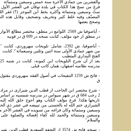
والعشرين من جمادي الآخرة سنة خمس وسبعين وستمائة
فرغ من نسخ هذا الکتاب في بلدة توقان في العشر الأول
ستّ وسبعين وستمائة وأکثره بخط ابن الموجز (؟) غفر الل
المصنّف وفيه غلط کثير وتحريف وتصحيف وقابل هذه الن
وصحح بعضها.
- آياصوفيا ش 2569: اللوامع در منطق، مختصر مطالع ا
در منطق از خود مؤلف، کتابت نسخه در 699 ق در قونيه
- آياصوفيا، ش 2392، شامل: تلويحات سهروردي، کتا
من شهر جمادي الأولی سنة اثنين وثلثين وسبعمائة"؛ کتابت: ال
الفتح البنداري المتطبب
مدرسه نظاميه اصفهان، همان کاتب قبلی.
ق
2 رجب 684 ق در شهر سيواس در مدرسه شمسيه بر اس
تاريخها هکذا: فرغ مؤلف الکتاب وهو أحوج خلق الله إلي
الشيرازي ختم الله له بالحسنی من تبييضه في عشر ذي الح
وسبعين وستمائة وکان فراغه من تسويده في العشر الآخر 
وسبعين وستمائة والحمد لله کفاء إفضاله والصلوة علی
والسلام"
- نسخه فاتح ش 3574 از التحفة السعدية قطب الد