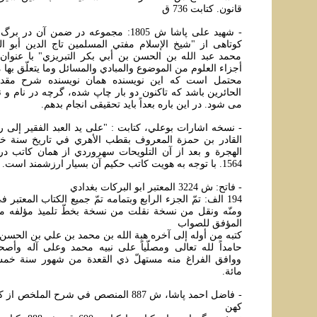
قانون. کتابت 736 ق
کوتاهی از "شيخ الإسلام مفتي المسلمين تاج الدين أبو 
محمد عبد الله بن الحسن بن أبي بکر التبريزي" با عنوان
أجزاء العلوم من الموضوع والمبادي والمسائل وما يتعلّق بها 
الحائرين باشد که تاکنون دو بار چاپ شده، گرچه در نام و ن
می شود. در اين باره بعداً بايد تحقيقی انجام بدهم.
- نسخه اشارات بوعلي، کتابت : "علی يد العبد الفقير إلی ر
القادر بن حمزة المعروف بقطب الأهري في تاريخ سنة خ
الهجرة و بعد از آن التلويحات سهروردي از همان کاتب 
1564. با توجه به هويت کاتب حکيم آن بسيار ارزشمند است.
- فاتح: ش 3224 المعتبر ابو البرکات بغدادي
194 الف: تمّ الجزء الرابع وبتمامه تمّ جميع الکتاب المعتبر
ومنّه ونقل من نسخة نقلت من نسخة بخطّ تلميذ مؤلفه من 
المؤفق للصواب
کتبه من أوله إلی آخره هبة الله بن محمد بن علي بن الحسن
حامداً لله تعالی ومصلّياً علی نبيه محمد وعلی آله وأصحاب
ووافق الفراغ منه مستهلّ ذي القعدة من شهور سنة 
مائة.
- فاضل احمد پاشا، ش 887 المنصص في شرح الم
کهن