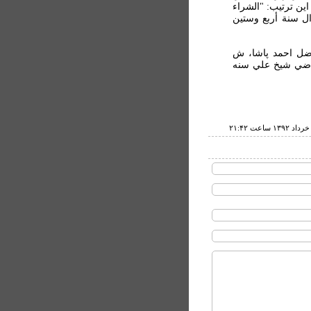
دی هست با اين ترتيب: "الشراء
ل سنة أربع وستين
ضل احمد پاشا، ش
 قاضي شيخ علي سنه