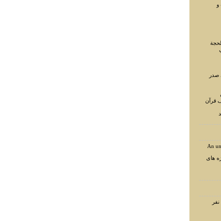
و
لحجة
 صدر
ف قرآن
د
An un
ه های