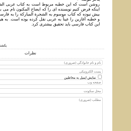
روشن است که اين خطبه مربوط است به کتاب عربی الشجر
اينکه فرض کنيم نويسنده ای را که ايضاح المکنون نام می ب
بيش نبوده که کتاب موسوم به الشجرة المبارکة را به فارس
و خطبه آغازين را عيناً به عربی نقل کرده بوده است. به هر
اين کتاب فارسی بايد تحقيق بيشتری کرد.
يكشنبه ۳ دي ۱۳۹۱ س
نظرات
نمایش ایمیل به مخاطبین