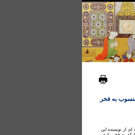
منسوب به فخر
ای از نويسنده اين
رکة به فخر رازي.