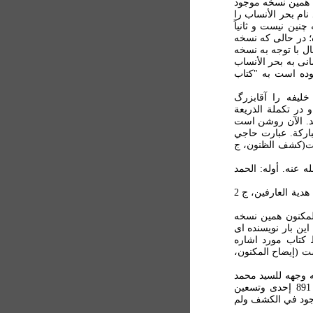
ين همين نسخه موجود
ام بحر الأنساب را
چنين نيست و ثانياً
 در حالی که نسخه
ل با توجه به نسخه
نی به بحر الأنساب
وده است به "کتاب
ليفه را آقابزرگ
 نام برده و در تکملة الذريعة
می شناسد. الآن روشن است
ارکة. عبارت حاجي
ست(كشف الظنون، ج
عنه. أوله: الحمد
بحر الأنساب - كتاب كبير للامام فخر الدين الرازي " (نيز نک: هدية العارفين، ج 2
لمکنون همين نسخه
اين بار نويسنده ای
 کتاب مورد اشاره
ت (إيضاح المكنون،
 وجهه للسيد محمد
بن جعفر المكي الحسيني الچشتي الدهلوي المتوفى سنة 891 إحدى وتسعين
 موجود في الكشف ولم