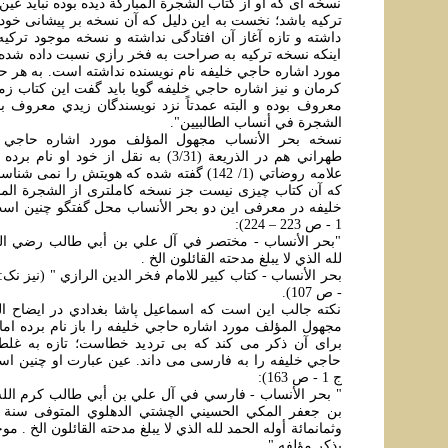
نسخه ای که او از کتاب الشجرة المبارکة ديده بوده نبايد ع
ترکيه باشد؛ نخست به اين دليل که آن نسخه بر پيشانی خود ن
داشته و تازه آغاز آن افتادگی نداشته و نسخه موجود ترکيه 
اينکه نسخه ترکيه به صراحت به فخر رازي نسبت داده شده؛
مورد اشاره حاجي خليفه نام نويسنده نداشته است. به هر حا
کرمان و نيز اشاره حاجي خليفه گويا بايد گفت اين کتاب زما
معروف بوده و البته عمدتاً نزد نويسندگان زيدي معروف ب
الشجرة في أنساب الطالبيين".
نسخه بحر الأنساب مجهول المؤلف مورد اشاره حاجي خ
طهراني هم در الذريعة (3/31) به نقل از خود او
علامه روضاتي (1/ 142) گفته شده که هويتش را ن
که آن کتاب چيزی نيست جز نسخه کاملتری از الشجرة المب
خليفه در معرفی اين دو بحر الأنساب محل گفتگو چنين ا
1 - ص 223 – 224):
"بحر الأنساب - مختصر في آل علي بن أبي طالب رضي الله 
لله الذي لا يبلغ مدحته القائلون الخ .
- ص 107).
نکته جالب اين است که اسماعيل پاشا بغدادي در ايضاح ا
مجهول المؤلف مورد اشاره حاجي خليفه را باز نام برده اما 
برای آن ذکر می کند که بی ترديد خطاست؛ تازه به غلط
حاجي خليفه را به فارسی می داند. عين عبارت او چنين اس
ج 1 - ص 163):
" بحر الأنساب - فارسي في آل علي بن أبي طالب كرم الله
وثمانمائة أوله الحمد لله الذي لا يبلغ مدحته القائلون الخ .
يذكر مؤلفه ".