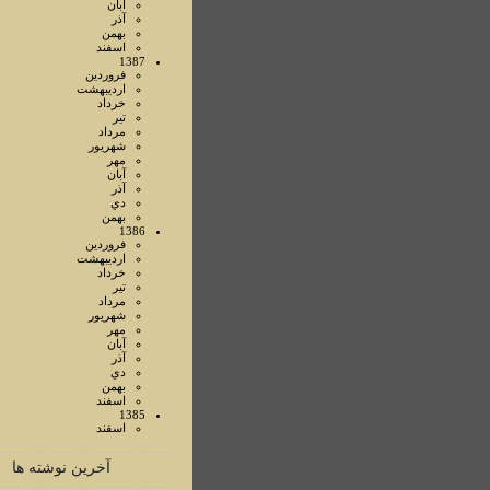
آبان
آذر
بهمن
اسفند
1387
فروردين
ارديبهشت
خرداد
تير
مرداد
شهريور
مهر
آبان
آذر
دي
بهمن
1386
فروردين
ارديبهشت
خرداد
تير
مرداد
شهريور
مهر
آبان
آذر
دي
بهمن
اسفند
1385
اسفند
آخرین نوشته ها