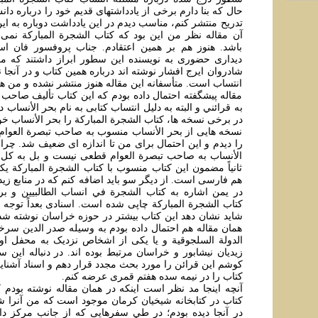
حال که بنا دارم برخی از يادداشتهای قديم خود را درباره د
تدريح منتشر کنم، مناسب ديدم در اين يادداشت دوباره به اين
آن مقاله نظر من اين بود که کتاب الشجرة المبارکة نمی 
باشد. هنوز هم بر همين اعتقادم. جناب پروفسور فان ا
ديداری حضوری به نويسنده اين سطور ابراز داشتند که مقا
شادروان ايرج افشار نوشته اند درباره همين کتاب و در آنجا ن
انتساب است. متأسفانه اين مقاله هنوز منتشر نشده و من هم 
مقاله پيشگفته احتمال داده بودم که اين کتاب تأليف صاحب ت
به قرائني و البته به دليل انتساب کتابی به نام بحر الأنساب در 
در برخی نسخه ها، کتاب الشجرة المبارکة را بحر الأنساب خوا
نسخه هايی از بحر الأنساب منسوب به صاحب تبصرة العوام 
را ديدم و اين احتمال برای من تا اندازه ای ضعيف شد. چرا ک
الأنساب به صاحب تبصرة العوام قطعی نيست و بل به کل
ثانياً مضمون اين کتاب منسوب با کتاب الشجرة المبارکة ي
هم فارسی است. از ديگر سو بايد اضافه کنم که در منابع ز
در يمن اشاره به کتاب الشجرة في انساب الطالبيين و 
کتاب الشجرة المبارکة چاپی شده است. اسنادی بعداً توجه
شايد نشان دهد اين کتاب بيشتر در حوزه خراسان نوشته شده
همان مقاله هم احتمال داده بودم به وسيله صدر الدين سرخ
الدولة السلجوقية و يا يکی از اشخاص نزديک به محفل او 
زيديان نيشابور و خراسان مرتبط بوده اند. در دنباله اين س
کوشم اين قرائن را مورد بحث مجدد قرار دهم و اسناد آشنايی
کتاب را در نيمه سده هفتم قمری عرضه کنم.
آنچه اينجا مد نظر است اينکه در همان مقاله نوشته بودم 
کتاب در کتابخانه شيخيان کرمان موجود است که من آنرا شاي
در آنجا ديده بودم؛ در طي سفرهايی که از جانب مرکز دا