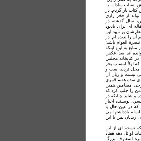
انش انساب سادات به
 کتاب باز گردم. در
تواند از فخر رازي
س، سال گذشته در
له ای برای يادبود
ظرشان بر تأييد اين
آن را نديده ام. در
بصرة العوام باشد؛
منابع به او و اينکه
نده اند. بعداً عکس
در کتابخانه مجلس
ه اولاً انتساب بحر
 محل ترديد است و
کی نيست و زبان آن
يدي سده هفتم قمري
برخی مضامین همين
 من را جلب کرد که
 و شايد چنانکه در
سي، نويسنده اخبار
که در عين حال با
لسله يادداشتها می
 زيديان يمن با اين
که نسخه ای از اين
د اوائل دهه هفتاد
ئرة المعارف بزرگ