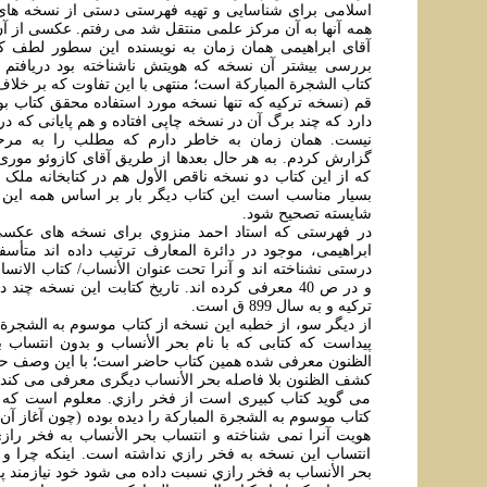
اسلامی برای شناسايی و تهيه فهرستی دستی از نسخه های
همه آنها به آن مرکز علمی منتقل شد می رفتم. عکسی از آن
آقای ابراهيمی همان زمان به نويسنده اين سطور لطف کرد
بررسی بيشتر آن نسخه که هويتش ناشناخته بود دريافتم
کتاب الشجرة المبارکة است؛ منتهی با اين تفاوت که بر خ
قم (نسخه ترکيه که تنها نسخه مورد استفاده محقق کتاب ب
دارد که چند برگ آن در نسخه چاپی افتاده و هم پايانی که د
نيست. همان زمان به خاطر دارم که مطلب را به مرح
گزارش کردم. به هر حال بعدها از طريق آقای کازوئو موری
که از اين کتاب دو نسخه ناقص الأول هم در کتابخانه ملک
بسيار مناسب است اين کتاب ديگر بار بر اساس همه اين
شايسته تصحيح شود.
در فهرستی که استاد احمد منزوي برای نسخه های عکسی 
ابراهيمی، موجود در دائرة المعارف ترتيب داده اند متأسفا
و در ص 40 معرفی کرده اند. تاريخ کتابت اين نسخه چن
ترکيه و به سال 899 ق است.
از ديگر سو، از خطبه اين نسخه از کتاب موسوم به الشجرة 
پيداست که کتابی که با نام بحر الأنساب و بدون انتساب
الظنون معرفی شده همين کتاب حاضر است؛ با اين وصف حا
کشف الظنون بلا فاصله بحر الأنساب ديگری معرفی می کند ب
می گويد کتاب کبيری است از فخر رازي. معلوم است که 
کتاب موسوم به الشجرة المبارکة را ديده بوده (چون آغاز آن 
هويت آنرا نمی شناخته و انتساب بحر الأنساب به فخر رازي 
انتساب اين نسخه به فخر رازي نداشته است. اينکه چرا و چ
بحر الأنساب به فخر رازي نسبت داده می شود خود نيازمند