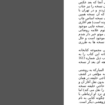
 آنجا که بعد عکس
 نسخه را نيز جناب
ند و در تهران با
 که آن نسخه همين
لاف نسخه اساس چاپ
وده است) هم آغازی
ر نسخه چاپی موجود
وم علامه روضاتی
 موتو خبر دار شدم
 موجود است و حال
 نسخه ها به طرزی
مجموعه کتابخانه
نه اين کتاب را به
درستی نشناخته اند و آنرا تحت عنوان الأنساب/ کتاب الانساب ذيل شماره 1613
د دهه ای بعد از نسخه
المبارکة به روشنی
 به مؤلفی در کشف
جی خليفه در همان
دون نقل آغاز آن و
حاجي خليفه نسخه
را نقل می کند) اما
نزد او ارتباطی با
گونه کتابی به نام
 پژوهشی ديگر است.