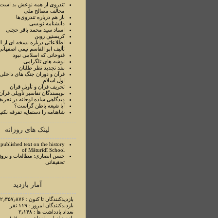
تندروی از همه نوعش بد است 
مخالف مصالح ملی
باز هم درباره تندروی‌ها
دانشنامه نویسی
استاد سيد محمد باقر حجتی
کریستین روبن
اطلاعاتی درباره نسخه ای از ا
تأليف ابو القاسم تيمي اصفهاني
فتوحاتی که اسلامی نبود
نوشه های تلگرامی
نقد تجدید نظر طلبان
قرآن و دوران جنگ های داخلی
اول اسلام
تحريف قرآن و تأويل قرآن
نويسندگان تفاسير تأويلی قرآن
ديدگاهی ساده لوحانه در تحري
آيا شيعه باطن گراست؟
شاهنامه را دستمايه تفرقه نکني
لینک های روزانه
published text on the history
of Māturīdī School
حسن انصاری: مطالعات و پروژ
تحقیقاتی
آمار بازدید
بازدیدکنندگان تا کنون : ۲٫۳۵۷٫۸۷۶ نفر
بازدیدکنندگان امروز : ۱۱۹ نفر
تعداد یادداشت ها : ۲٫۱۴۸