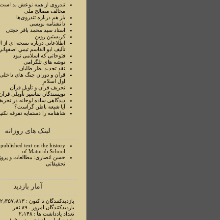
تندروی از همه نوعش بد است 
مخالف مصالح ملی
باز هم درباره تندروی‌ها
دانشنامه نویسی
استاد سيد محمد باقر حجتی
کریستین روبن
اطلاعاتی درباره نسخه ای از ا
تأليف ابو القاسم تيمي اصفهاني
فتوحاتی که اسلامی نبود
نوشه های تلگرامی
نقد تجدید نظر طلبان
قرآن و دوران جنگ های داخلی
اول اسلام
تحريف قرآن و تأويل قرآن
نويسندگان تفاسير تأويلی قرآن
ديدگاهی ساده لوحانه در تحري
آيا شيعه باطن گراست؟
شاهنامه را دستمايه تفرقه نکني
لینک های روزانه
published text on the history
of Māturīdī School
حسن انصاری: مطالعات و پروژ
تحقیقاتی
آمار بازدید
بازدیدکنندگان تا کنون : ۲٫۳۵۷٫۸۱۳ نفر
بازدیدکنندگان امروز : ۸۹ نفر
تعداد یادداشت ها : ۲٫۱۴۸