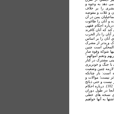
اختصاص می دهد به وجوه و
اعشری را بر خلاف
ان و غلات و مفوضه
ه اسماعيليان يمن در آن
ه و آنان را طاغوت
اب ديلمي درباره احکام فقهی
ند که آنان کافرند
 آنان را دار الحرب
ي آنان را بر اساس
ک و بدتر از مشرک
 المحلّي است چنين
يها شوکة وقوة صار
هم وتغنم أموالهم"
زمينی مشترک در کنار
 با جنگ و خونريزی
لازمه چنين وضعيت
 است: باز چنانکه
ئز نيست؛ موالات و
ز نيست و حتی ذبائح
آنان را اگر کسی استحلالاً مصرف کند کافر است (ص 97 تا 102). درباره احکام
نجا در طول دوران
لای نسخه های خطی
تها به آنها خواهيم