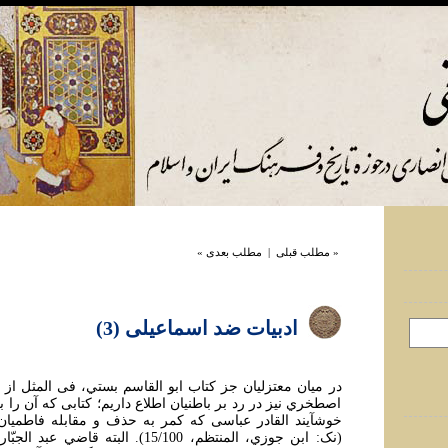
« مطلب قبلی
|
مطلب بعدی »
ادبيات ضد اسماعيلی (3)
در ميان معتزليان جز کتاب ابو القاسم بستي، فی المثل از
اصطخري نيز در رد بر باطنيان اطلاع داريم؛ کتابی که آن را
خوشآيند القادر عباسی که کمر به حذف و مقابله فاطميان
(نک: ابن جوزي، المنتظم، 15/100). البته قا