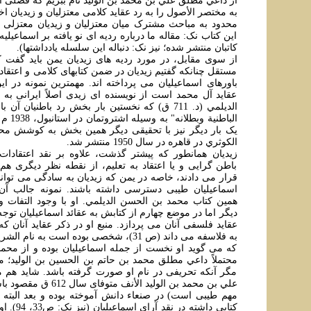
از داعي مطلق علي بن محمد بن الوليد نام ببريم که فصلی 
به مختصر الأصول را به رد عقايد کلامی معتزليان و زيديان اخ
محدود به مباحث مشترک ميان معتزليان و زيديان معتزل
اين کتاب نک: مقاله ما درباره رديه ای نو يافته بر اسماعيلي
کاتبان منتشر شده؛ نيز نک: دنباله اين سلسله يادداشتها).
از سوی مقابل، در مورد رديه های زيديان يمن بايد گفت که
مستقل چنانکه گفتيم زيديان در ضمن کتابهای کلامی و اعتقاد
باورهای اسماعيليان می پرداخته اند. مهمترين نمونه در اي
عقايد آل محمد است از نويسنده ای زيدی اصلاً ايرانی به
الديلمي (د. 711 ق) که نخستين بار بخش رد باطنيان آ
الباطنية 
يک بار ديگر نيز با تحقيقی ديگر همين بخش به کوشش مح
الکوثري در قاهره در سال 1950 منتشر شد.
زيديان همانطور که پيشتر گذشت، علاوه بر نقد اعتقادات 
باطن گرايی و يا اعتقاد به تعليم، از نقطه نظر ديگری هم آ
قرار می دادند، خاصه در يمن که زيديان به سادگی می توانس
اسماعيليان طيبی دسترسی داشته باشند. نمونه جالب آن
همين کتاب محمد بن الحسن الديلمي. او با وجود التفات و
ديگر اما در موضع چهارم از کتابش به عقائد اسماعيليان توج
عقايد فلسفی آنان می پردازد. منبع او در ذکر عقايد آنان که
به فلاسفه می داند (ص 31)، شخصی بوده است به
که می گويد او نخست از جمله اسماعيليان بوده و از محمد
مگر آنکه تحريفی در نام او صورت گرفته باشد. شايد هم
علي بن محمد بن الوليد الأنف 
مهم طيبی است) در صنعاء دانش آموخته بوده و بعد البته ت
کتابی داشته د