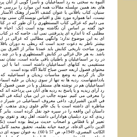
النبوة به سختی به رد اسماعيليان و ناسزا گويی از آنان پ
های بعد همين سلسله مقالات همه اين موارد را بررسی خوا
سنيان، کتاب باقلّاني با عنوان کشف الأسرار وهتک الأستار
نيست، اما همواره مورد نقل و اقتباس نويسندگان سنی بوده
می دانيم که غزالي کتاب المستظهري را آن طور که در کتاب
مطلبی که تا اندازه ای پذيرفتنی نمی آيد، خاصه که در کتا
ای به اين موضوع ندارد؛ وانگهی مطالبی که غزالی در اي
بيشتر ناظر به دعوت جديد است که ربطی به دوران باقلاني
مورد مباحث تاريخی کتابش بايد عمدتا متأثر از الفرق بين 
باشد. به هر حال غزالي در کتابش المستظهري و يا در چند م
در رد بر اسماعيليان و باطنيان باقی مانده است، نشان ن
مستقيمی به کتابهای اسماعيليان داشته است. اما با اين 
محتوای فصول اربعه حسن صباح کاملا آگاه بوده است.
حال باز گرديم به وضع مناسبات زيديان و اسماعيليه ک
يادداشتهاست. رديه ها نه تنها از سوی زيديان بر عليه اسماعي
اسماعيليان هم در نوشته های مستقل و يا در ضمن فصول کت
رد آرای زيديه و يا پاسخ به رديه های آنان می پرداخته اند که 
را معرفی می کنيم. نمونه جالب در اين ميان اينکه فی المث
في الدين الشيرازي، داعی معروف اسماعيلی در شيراز در 
مناظره ای داشته است با يک عالم علوی زيدی مذهب. او
داستان اين واقعه را در سيره خود نقل کرده است. بنابر 
زيدی که نزد ديلميان هوادارانی داشته، اهل زهد و تقوی بود
تعبير او با قصّاص و اصحاب حديث مرتبط بوده است (نک
الدين داعي الدعاة، ترجمة حياته بقلمه، تحقيق محمد کامل
الکاتب المصري، 1949م، ص 57 تا 60). به عن