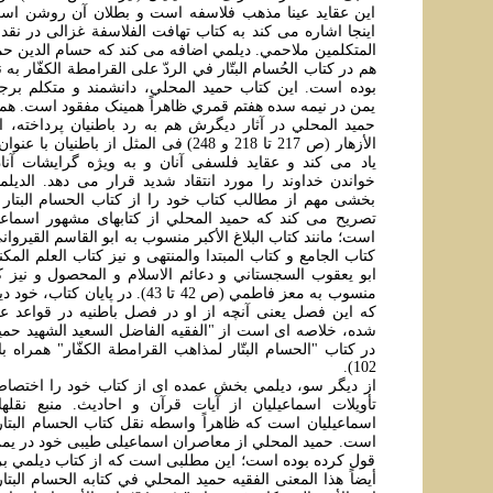
اين عقايد عينا مذهب فلاسفه است و بطلان آن روشن است 
اينجا اشاره می کند به کتاب تهافت الفلاسفة غزالی در نقد 
المتکلمين ملاحمي. ديلمي اضافه می کند که حسام الدين حم
هم در کتاب الحُسام البتّار في الردّ علی القرامطة الکفّار به ن
بوده است. اين کتاب حميد المحلي، دانشمند و متکلم برج
يمن در نيمه سده هفتم قمري ظاهراً همينک مفقود است. هم
حميد المحلي در آثار ديگرش هم به رد باطنيان پرداخته، 
الأزهار (ص 217 تا 218 و 248) فی المثل از باطنيا
ياد می کند و عقايد فلسفی آنان و به ويژه گرايشات آن
خواندن خداوند را مورد انتقاد شديد قرار می دهد. الدي
بخشی مهم از مطالب کتاب خود را از کتاب الحسام البتار 
تصريح می کند که حميد المحلي از کتابهای مشهور اسماعيل
است؛ مانند کتاب البلاغ الأکبر منسوب به ابو القاسم القيروان
کتاب الجامع و کتاب المبتدا والمنتهی و نيز کتاب العلم المک
ابو يعقوب السجستاني و دعائم الاسلام و المحصول و نيز ک
منسوب به معز فاطمي (ص 42 تا 43). در پا
که اين فصل يعنی آنچه از او در فصل باطنيه در قواعد عق
شده، خلاصه ای است از "الفقيه الفاضل السعيد الشهيد حمي
در کتاب "الحسام البتّار لمذاهب القرامطة الکفّار" همراه 
102).
از ديگر سو، ديلمي بخش عمده ای از کتاب خود را اختصاص 
تأويلات اسماعيليان از آيات قرآن و احاديث. منبع نقلها
اسماعيليان است که ظاهراً واسطه نقل کتاب الحسام البتار
است. حميد المحلي از معاصران اسماعيلی طيبی خود در يمن
قول کرده بوده است؛ اين مطلبی است که از کتاب ديلمي بر
أيضاً هذا المعنی الفقيه حميد المحلي في کتابه الحسام الب