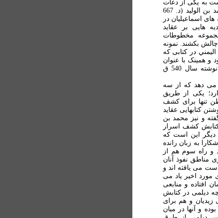
ابن الأنف اشاره است به يکی از دعات
مطلق از خاندان ابن الوليد؛ شايد الحسين بن علي بن محمد بن الوليد (د. 667
ه های اسماعيليان در
يه هايی بر عقايد
 مجموعه مخطوطات
 چالش بکشند. نمونه
ليمني در کتابی که
 و همينک با عنوان
عقائد الثلاث والسبعين فرقة منتشر شده و می دانيم که نوشته سال 540 ق
 می دهد که از سه
رد؛ يکی از طريق
اطن تنها برای کشف
تن کتابهايی عقايد
فته و نيز محمد بن
 کتابش کشف اسرار
 ديگر اين است که
کارا به زبان رانده
د و راه سوم هم از
ی مناطق نفوذ آنان
ست می يافته اند و
 مورد اخير ياد می
ن افتاده و منابعی
راهم کرده است (ص 94 تا 95). از آنچه ديلمی در کتابش
زيديان و هم برای
ه و آنها در ميان
بير ديلمي از طرق