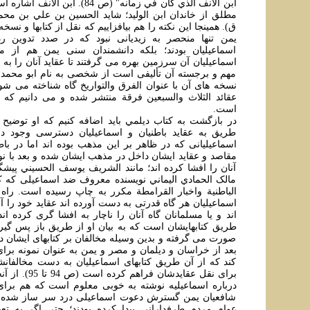
ابن الأنف الذي کان في زمانه" (ص 84). 
ق). همينجا اين نکته را هم بيافزاييم که نقل از کتابها و نسخ
يمن تنها منحصر به زيديانی نبود که در صدد تدوين رد
اسماعيليان بودند؛ بلکه دانشمندان سنی يمن هم از
اسماعيليان آن سرزمين بهره می گرفتند تا عقايد آنان را به
مهم و برجسته آن تأليفی است از شخصی به نام ابو محمد ا
نسخه های آن با عنوان الفرق والتواريخ گاه شناخته می شود
است.
در بازگشت به کتاب ديلمي بايد اضافه کنيم که او توضيح
طريق به عقايد باطنيان و اسماعيليان دسترسی وجود دا
اسماعيليانی که در ظاهر بر اين مذهب بوده اند اما در ب
مقاصد و عقايد ايشان داخل در مذهب ايشان شده و بعد با نوش
آنان را افشا کرده اند؛ مانند الشريف يوسف الحسيني پيشگ
مالک الحمادي اليماني نويسنده معروف ضد اسماعيلی که
الباطنية واخبار القرامطة مکرر به چاپ رسيده است. راه
اسماعيليان هر گاه قدرتی به دست آورده اند عقايد خود را آش
اند و يا مسلمانان گاه آنان را ناچار به افشا گری کرده ان
طريق کتابهايشان است که به بيان او از طريق باز پس گير
صورت می گرفته و بدين وسيله مخالفان بر کتابهای ايشان د
بعد از خراسان و ديلمان و مصر و يمن به عنوان نمونه برای
کند که از آن طريق کتابهای اسماعيليان به دست مخالفانشا
برای نقل عقايدشان ف
درباره اسماعيليه نوشته به خوبی معلوم است که هم برای 
شافعيان يمن گسترش دعوت اسماعيلی درد سر ساز شده بود
عوام مردم طرفدارانی پيدا کرده بودند؛ حتی اگر به تع