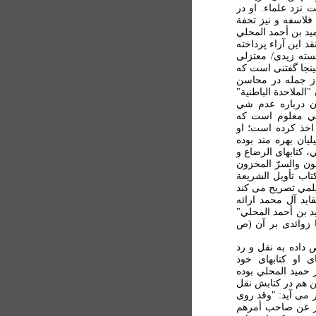
نزد علماء. او در
فلاسفه و نيز تحفة
يد بن أحمد المحلي
قد اين آراء پرداخته
سته زيدی/ معتزلی
ينجا گفتنی است که
از جمله در محاسن
ن با عنوان "الملاحدة الباطنية"
ان درباره عدم شي
لمي معلوم است که
اخذ کرده است؛ او
يان بهره مند بوده
ي، کتابهای الرضاع و
نون والسرّ المخزون
تاب تأويل الشريعة
يان کتاب، خود ديلمي تصريح می کند
ايد آل محمد ارائه
د بن أحمد المحلي"
با زوائدی بر آن (ص
داده به نقل و رد
ی او کتابهای خود
 حميد المحلي بوده
 هم در کتابش نقل
 می آيد: "وقد روی
تار عن صاحب أمرهم