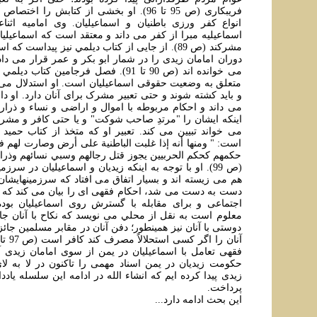
فريبکاری (ص 95 تا 96). او بخشی از کتابش را 
انواع کفر ورزی باطنيان و اسماعيليان. وی اماميه اثن
اسماعيليه مبرا از کفر می داند و معتقد است که اسماعيلي
مشرکند (ص 89). از جايی از کتاب ديلمي نيز پيداست ک
دوران امامان زيدی را در شمار ابو بکر و عمر قرار می داد
می خوانده اند (ص 90 تا 91). فصل فرجامين کت
متعلق به وضعيت حقوقی اسماعيليان است. او استدلال می ک
و بايد کشته شوند و حتی تعبير مشرک برای آنان دارد. او دار
می داند و احکام مربوطه با اموال و اراضی و نساء و ذرار
اينکه ايشان را "مرتدِ صاحب شوکت" و يا حتی کافر و مشر
می خواند تبيين می کند. تعبير او که متخذ از کتاب حميد
است: " ومنها أنه إذا غلبت الباطنية علی أرض وصارت لهم ف
حکمهم کحکم الحربيين يجوز قتل رجالهم وسبي نسائهم وذراري
(ص 99). او با توجه به اينکه زيديان و اسماعيليان در سر
هم می زيسته اند و بسيار اتفاق می افتاد که سرزمينهايشان
دست به دست می شد، احکام فقهی ای را بيان می کند که 
اجتماعی و برای مقابله با گسترش روی اسماعيليان بوده
معلوم است به نقل از محلي می نويسد که نکاح با آنان جا
دوستی با آنان نيز همينطور؛ دفن آنان در مقابر مسلمين جائ
فقهی تعامل با اسماعيليان در يمن از سوی امامان زيدی آ
حکومت زيديان در يمن اسناد مهمی را تاکنون در لا به 
زيدی پيدا کرده ايم که انشاء الله در ادامه اين سلسله يادداش
پرداخت.
اين بحث ادامه دارد...