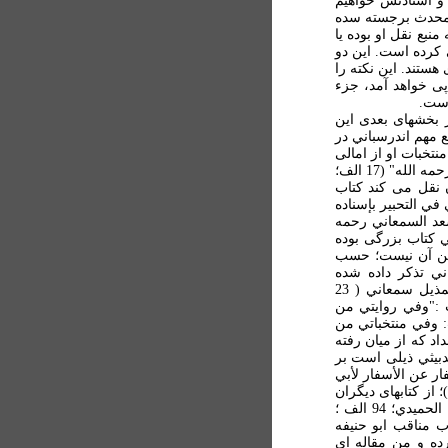
 و استادنش خواهيم
دو محدث برجسته سده
بع نقل او بوده يا
می کرده است. اين دو
تند. اين نکته را
ی خواهد آمد، جزء
است.
ر بخشهای بعدی اين
ع مهم اندرسباني در
تخبات او از امالی
سمعاني: "وفي منتخباتي من أمالي الإمام محمد السمعاني رحمه الله" (17 الف؛
و از آن نقل می کند کتاب
 في التحبير بإسناده
أبي سعد السمعاني رحمه
سمعاني کتاب بزرگی بوده
 عين آن نيست؛ حسب
ي تذکر داده شده
است)؛ نيز الفوائد السمعانية (22 ب)؛ نيز نقل از الذيل/ المذيل سمعاني ( 23
ب؛ در 64 الف به صورت :"وفي روايتي من
يز در 175 الف، به صورت: وفي منتخباتي من
د که از ميان رفته
دبيثي ذيلی است بر
: وفي کتاب الاسفار عن الأسفار لأبي
ني رحمه الله) و فتاوي العصر سمعاني (127 ب)؛ از کتابهای ديگران
مانند: الکشف (2 ب؛ 147 ب؛ ديگر بار: وفي الکشف برواية الحميدي؛ 94 الف ؛
برواية صخر بن ابراهيم؛ 94 ب؛ کتاب مناقب ابو حنيفه
ده و من مقاله ای