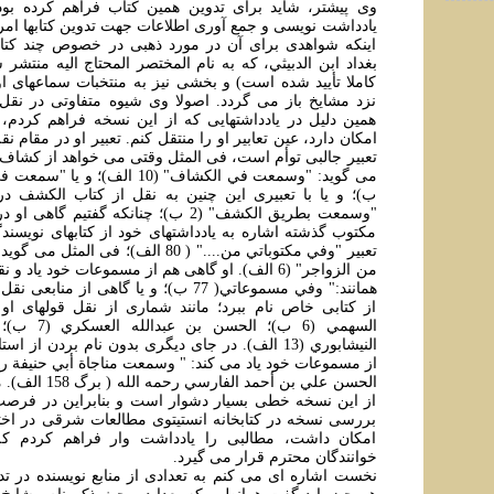
وی پيشتر، شايد برای تدوين همين کتاب فراهم کرده بود
يادداشت نويسی و جمع آوری اطلاعات جهت تدوين کتابها ام
اينکه شواهدی برای آن در مورد ذهبی در خصوص چند کتاب
بغداد ابن الدبيثي، که به نام المختصر المحتاج اليه منتش
کاملا تأييد شده است) و بخشی نيز به منتخبات سماعهای او
نزد مشايخ باز می گردد. اصولا وی شيوه متفاوتی در نقل از
همين دليل در يادداشتهايی که از اين نسخه فراهم کردم، 
امکان دارد، عين تعابير او را منتقل کنم. تعبير او در مقام نق
تعبير جالبی توأم است، فی المثل وقتی می خواهد از کشاف
ب)؛ و يا با تعبيری اين چنين به نقل از کتاب الکشف در 
"وسمعت بطريق الکشف" (2 ب)؛ چنانکه گفتيم گ
مکتوب گذشته اشاره به يادداشتهای خود از کتابهای نويسندگ
تعبير "وفي مکتوباتي من...." ( 80 الف)؛ فی 
من الزواجر" (6 الف). او گاهی هم از مسموعات خود ياد 
همانند:" وفي مسموعاتي( 77 ب)؛ و يا گاهی از م
از کتابی خاص نام ببرد؛ مانند شماری از نقل قولهای او 
السهمي (6 ب)؛ 
النيشابوري (13 الف). در جای ديگری بدون نام بردن ا
از مسموعات خود ياد می کند: " وسمعت مناجاة أبي حنيفة رحم
الحسن علي بن أحمد ا
از اين نسخه خطی بسيار دشوار است و بنابراين در فرص
بررسی نسخه در کتابخانه انستيتوی مطالعات شرقی در اختيار
امکان داشت، مطالبی را يادداشت وار فراهم کردم که 
خوانندگان محترم قرار می گيرد.
نخست اشاره ای می کنم به تعدادی از منابع نويسنده در تد