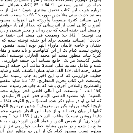
درباره هويت اين کتاب تحقيق بيشتری شود) ؛ نقل از ص
مسانيد حديث سنی مثلا بدين صورت:
وفي مسانيد کثيرة مبسوطاً وأوردته في الغزوات مبسوطاً
الغزوات کتابی است از اندرسباني که بعدا از آن ياد خواهيم ک
او مسند أبي حنيفه است که درباره آن و محل شنيدن و دري
می نويسد: " 142 ب: وسمعت في مسند أبي حنيفة
أحاديث" (مسانيد متعددی برای ابو حنيفه نوشته شده که ب
حنفيان و خاصه عالمان ماوراء النهر بوده است. مقصود 
روشن نيست کدام يک از اين کتابهاست و بايد دقت و مق
گيرد؛ شايد منظور مسند ابو محمد الحارثي نويسنده ال
پيشتر گذشت؛ نيز نک: جامع مسانيد أبي حنيفه خوارزمی 
شده و شامل مسانيد قبلی است)؛ مناقب أبي حنيفة (وسم
حنيفة رحمه الله، 129 الف؛ شايد همان الکشف باشد
خطيب خوارزمي که کتاب اين اخير به چاپ رسيده مکررا)
(وسمعت في کتاب تحريم الشطرنج، 
والشطرنج والملاهي آجري باشد که به چاپ هم رسيده است)
(154 الف: " وسمعت في أمالي قاضي فخر برواية مح
بالفقيه". بايد مقصود القاضی الإمام فخر الدين الأرسابندى 
که امال
تاريخ الکوفة برواية بکير بن معروف"؛ چندين تن تاريخ الکوف
کتابها از ميان رفته اند و از جمله ابن النجار شيعي، مح
دقيقا روشن نيست)؛ مناقب ال
الزرنجري" از شمس الدين و عماد الدين الزرنجري ، به عن
منابع ياد شده و در ضمن مشايخ خطيب خوارزمی نيز از زر
معلوم نيست مقصود کدام يک از اين دو منظور نظر اند