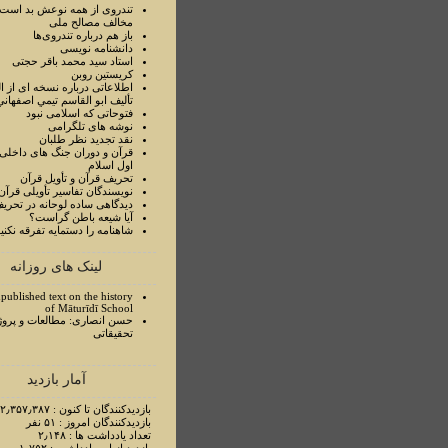
تندروی از همه نوعش بد است 
مخالف مصالح ملی
باز هم درباره تندروی‌ها
دانشنامه نویسی
استاد سيد محمد باقر حجتی
کریستین روبن
اطلاعاتی درباره نسخه ای از ا
تأليف ابو القاسم تيمي اصفهاني
فتوحاتی که اسلامی نبود
نوشه های تلگرامی
نقد تجدید نظر طلبان
قرآن و دوران جنگ های داخلی
اول اسلام
تحريف قرآن و تأويل قرآن
نويسندگان تفاسير تأويلی قرآن
ديدگاهی ساده لوحانه در تحري
آيا شيعه باطن گراست؟
شاهنامه را دستمايه تفرقه نکني
لینک های روزانه
published text on the history
of Māturīdī School
حسن انصاری: مطالعات و پروژ
تحقیقاتی
آمار بازدید
بازدیدکنندگان تا کنون : ۲٫۳۵۷٫۳۸۷ نفر
بازدیدکنندگان امروز : ۵۱ نفر
تعداد یادداشت ها : ۲٫۱۴۸