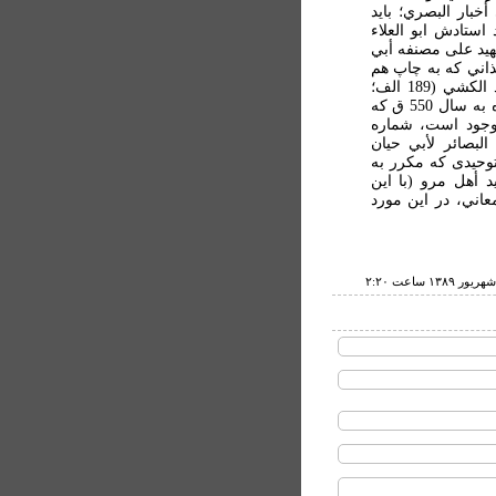
16 الف: وسمعت في أخبار البصري؛ بايد
ستادش ابو العلاء
ي کتاب التمهيد علی مصنفه أبي
مذاني که به چاپ هم
رسيده است)؛ کتاب مجموع الحوادث والنوازل للامام أحمد الکشي (189 الف؛
کتابی از أحمد بن موسى بن عيسى بن مأمون الحنفي، زنده به سال 550 ق که
موجود است، شماره
 البصائر لأبي حيان
يان توحيدی که مکرر به
 أهل مرو (با اين
؛ 187 ب؛ شايد از سمعاني، در اين مورد