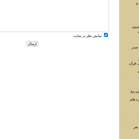
و
لحجة
نمایش نظر در سایت
 صدر
ف قرآن
د
An un
ه های