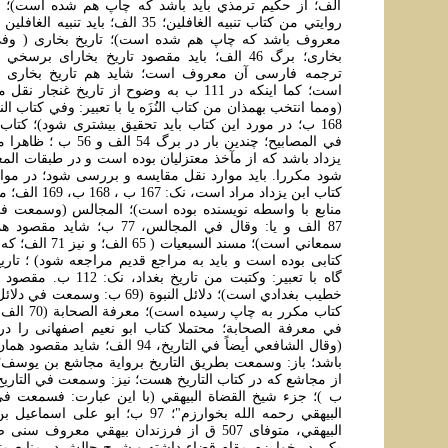
الف؛ از حکيم ترمذي بايد باشد که چاپ هم شده است)؛ تنب
روايتي من کتاب تنبيه الغافلين؛ 35 الف؛ بايد
معروف باشد که چاپ هم شده است)؛ تاريخ بخاری ( وفي 
بخاری؛ برگ 46 الف؛ بايد مقصود تاريخ بخارای ب
ترجمه فارسی آن معروف است؛ شايد هم تاريخ بخاری از
است؛ کما اينکه در 111 ب به وضوح از تاريخ غنجار 
168 ب؛ در مورد اين کتاب بايد تحقيق بيشتری شود)؛ کتا
في المصابيح؛ چندين بار در برگ
يزداد باشد که از مآخذ معتزليان بوده است و در طبقات المع
شود مکررا. بايد موارد نقل مقايسه و بررسی شود؛ در موا
کتاب ابن يزداد مراد 
87 الف و يا: وقال في المجالس، 77 ب
سمعاني است)؛ مسند السبع
گاه با تعبير: وکتبت من تاريخ 
خطيب بغدادي است)؛ دلائل النبوة (69 ب: 
في معرفة الصحابة؛ محتملا کتاب ابو نعيم اصفهانی را در ن
(وقال الشافعي أيضاً في التاريخ، 94 الف؛ 
ب )؛ جزء شيخ القضاة البيهقي (با اين عبارت: فسمعت ف
البيهقي رحمه الله بخوارزم"؛ 97 ب؛ ابو ع
البيهقي، متوفای 507 ق از فرزندان بيهقي معرو
يکی در خوارزم مقام قضاء داشته و شرح حالش در منابع مت