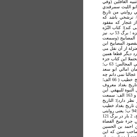
يه الغافلين (وفي
 تنبيه الغافلين ابو الليث سمرقندي
روايتي من تاريخ
رسخي / نرشخي باشد که
 غنجار که مفقود
نقل می کند)؛ کتاب النُزَه
(ومما انتخب بهمذان من کتاب النُزَه يا با تعبير: وفي کتاب النزه ؛ برگ 53 ب. نيز
ب المصابيح (وسمعت
 54 الف و 56 ب ؛ ظاهرا مقصود المصابيح ابن
تزلة از آن نقل می
رد ديگر قطعا همين
است، نک: 167 ب ، 168 ب، 169 الف؛ محتملا اين کتاب جزء
منابع با واسطه نويسنده بوده است)؛ المجالس (وسمعت في المجالس؛ 63 ب؛
؛ شايد مقصود همان امالي ابو سعد
يات ( 65 الف؛ و نيز 71 الف؛ که عجالتا نمی دانم چه
کتابی بوده است و بايد به مراجع قديم مراجعه شود) ؛ تاريخ خطيب ( 66 الف؛
بغداد، نک: 112 ب. مقصود تاريخ بغداد معروف
وسمعت في دلائل النبوة للبيهقي. اين
کتاب مکرر به چاپ رسيده است)؛ معرفة الصحابة (70 الف و 163 الف: سمعت
ظر دارد)؛ التاريخ
شايد مقصود همان تاريخ بغداد خطيب
باشد؛ باز: وسمعت بطريق التاريخ برواية مجاشع بن يوسف؛94 ب؛ يعنی روايتی
از مجاشع که در کتاب التاريخ هست؛ نيز: وسمعت في التاريخ، 2 بار در برگ 121
ي جزء شيخ القضاة
لی اسماعيل بن احمد بن الحسين
ف سنی صاحب سنن که اين
عدد آمده است و از