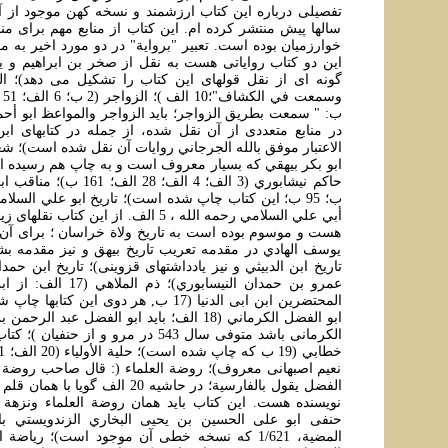
تفصيلی درباره اين کتاب ارزشمند و نسخه کهن موجود از آ
سالها پيش منتشر کرده ام. اين کتاب از منابع مهم برای منا
خوارزميان بوده است. تعبير "برواية" در دو مورد اخير به 
اين دو کتاب رواياتی هست به نقل از صخر بن ابراهيم و ي
گونه ای از نقل قولهای اين کتاب را تشکيل می دهد)؛ 
ب: " سمعت بطريق الزواجر؛ بايد الزواجر والمواعظ ابو أ
در منابع متعددی از آن نقل شده، از جمله در کتابهای اب
ابو بکر بيهقي که بسيار معروف است و به چاپ هم رسيده اس
ب؛ 95 ب؛ اين کتاب چاپ شده است)؛ تاريخ ابو علي السلا
أبي علي السلامي رحمه الله ، 5 الف. از اين کت
هست و موسوم بوده است به تاريخ ولاة خراسان ؛ برای آن 
يوسف الهادي در مقدمه تعريب تاريخ بيهق و نيز مقدمه بش
عمرو بن حمدان النيسابوري)؛ 
المحتضرين ابن ابی الدنيا (17 ب, هر دوی اين کتا
ابو الفضل الکرماني (18 الف؛ بايد ابو الفضل عبد 
الکرمانی باشد متوفی سال 543 در مرو و از حن
نعيم اصبهانی معروف)؛ روضة العلماء (: قال صاحب روضة ا
الفضل يقول بالفارسية؛ در حاشيه 20 الف گ
نويسنده هست. اين کتاب بايد همان روضة العلماء ونزهة ا
حنفی ابو علی الحسين بن يحيى البخاري الزندويستي با