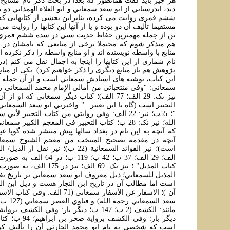
هر چيز بايد گفت همانطور که بعدا در بحث ذکر نام مشايخ
ديد، اندرسباني از ابو سعد سمعاني و ابو العلاء الهمذاني 
ششم قمری روايت می کرده، بنابراين بخشی از کتابهايی که من
مستقيما تأليف آن دو بوده و يا از آنها اين کتابها را روايت 
تن از جمله مهمترين حفاظ حديث سنی در سده ششم قمری هس
هم متذکر شوم که محتملا برخی از منابعی که نامشان در پ
منابع با واسطه نويسنده اند و او منابع واسطه را ذکر نکرده 
نام شماری از اين کتابها را اينجا به اجمال نقل می کنم (د
پژوهش هم باز منابع ديگری را ذکر خواهيم کرد): يکی از مناب
اين کتاب، نوشته های استادش سمعاني است و از آن جمله من
نيز نک: 29 الف؛ 77 الف)؛ کتاب ديگر سمعاني که ا
التحبير است (گاه با اين تعبير : " واخبرني ابو سعد السمعاني
"؛ 55ب؛ نيز: 22 الف: وفي روايتي من کتاب التحبير ل
الله؛ نيز نک: 28 ب؛ کتاب التحبير في المعجم الکبير 
که آنچه به اين نام در بغداد سالها پيش منتشر شده گويا
آنچه در مقدمه تصحيح المنتخب من معجم الشيوخ سمعان
الف؛ 29 الف؛ 37 ب؛ 42 ب؛ 119 
کتاب المذيل" ؛ نيز نک: 69 الف؛ ن
المذيل للسمعاني؛ ذيل معروف ابو سعد سمعاني بر تاريخ بغدا
است اما مطالب آن در تاريخ ابن النجار هست و ذيل ابن ال
آن )؛ الاسفار عن الأسفار سمعاني (71 الف
سعد السمعا
ديگر بار: وفي الکشف 
است که شخصی به نام ابو محمد الحارثي آن را تأليف کر