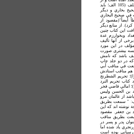
جمله در التحبير سمعاني، 1/ 84 تا 85 )؛کتاب شمائل السلف (105 الف؛ بايد
حيح بخاري و ديگر
 " 66 ب: سمعت قصته في صحيح البخاري
 أيضاً"(مقصود از
رد). از منابع ديگر
افت اين کتاب چنين
 ببغداد وبخوارزم عدة
رخی از آنها تأليف
مؤلف در اين مورد
ايسه بيشتری صورت
کشف باشد که نامش
که در دو جلد چاپ
عت في مناقب أبي
 و شايد هم مناقب استادش
؛ تحريم الشطرنج
127 ب؛ شايد مقصود کتاب تحريم النرد
؛ امالي قاضي فخر
مد بن الحسن وليس
باشد از عالمان مرو
ی او در منابع ذکر شده است)؛ تاريخ الکوفة (154 ب: " سمعت بطريق
ة نوشته اند که اين
مد بن جعفر. مقصود
زرنجري ( 155 الف: " وسمعت بطريق مناقب
وان پدر و پسر در
نجري ياد شده اما
رسباني بوده است