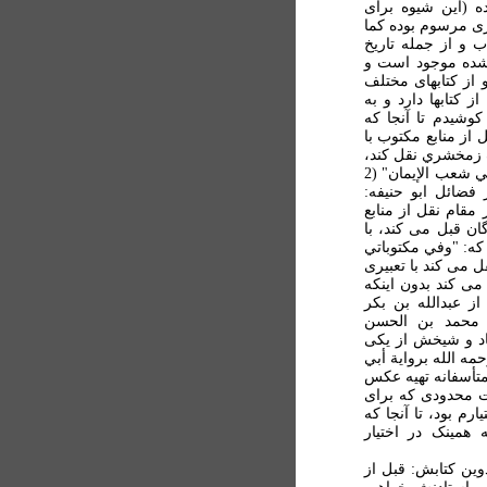
ه (اين شيوه برای
ری مرسوم بوده کما
 و از جمله تاريخ
ر شده موجود است و
 از کتابهای مختلف
 کتابها دارد و به
کوشيدم تا آنجا که
ل از منابع مکتوب با
 زمخشري نقل کند،
می گويد: "وسمعت في الکشاف" (10 الف)؛ و يا "سمعت في شعب الإيمان" (2
فضائل ابو حنيفه:
اهی او در مقام نقل از منابع
ان قبل می کند، با
المثل می گويد که: "وفي مکتوباتي
و نقل می کند با تعبيری
نابعی نقل می کند بدون اينکه
از عبدالله بن بکر
الحسن بن عبدالله العسکري (7 ب)؛ محمد بن الحسن
ز استاد و شيخش از يکی
ه الله برواية أبي
لفارسي رحمه الله ( برگ 158 الف). متأسفانه تهيه عکس
ت محدودی که برای
م بود، تا آنجا که
همينک در اختيار
وين کتابش: قبل از