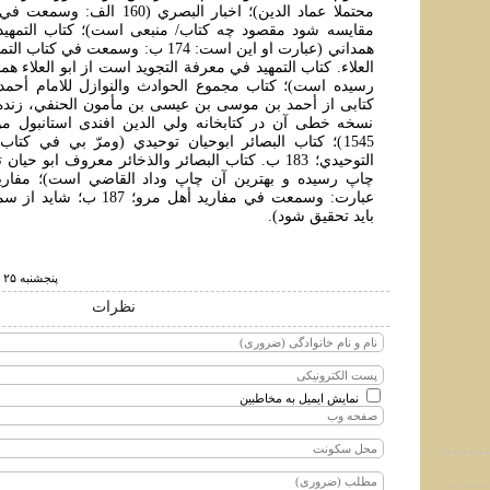
محتملا عماد الدين)؛ اخبار البصري (0
مقايسه شود مقصود چه کتاب/ منبعی است)؛ کتاب التمهيد ا
همداني (عبارت او اين است: 174 ب: وسمعت ف
العلاء. کتاب التمهيد في معرفة التجويد است از ابو العلاء ه
نسخه خطی آن در کتابخانه ولي الدين افندی استانبول 
1545)؛ کتاب البصائر ابوحيان توحيدي (ومرّ بي في کتاب
التوحيدي؛ 183 ب. کتاب البصائر والذخائر معروف ابو ح
چاپ رسيده و بهترين آن چاپ وداد القاضي است)؛ مفاريد
عبارت: وسمعت في مفاريد أهل مرو
بايد تحقيق شود).
پنجشنبه ۲۵ شهريور ۱۳۸۹ ساعت ۲:۲۰
نظرات
نمایش ایمیل به مخاطبین