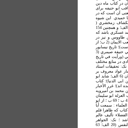
ن در کتاب ماه دين
قب ابو حنيفه برای
معنی آن است که در
ا حميدي. اين شيوه
الکشاف زمخشري (
وسمعت في الکشاف"؛10 الف )؛ الزواجر (2 ب؛ 6 الف؛ 51 الف؛ و همچنين 154
حمد عسکري باشد که
ن طاووس و نيز در
الاعتبار موفق بالله الجرجاني روايات آن نقل شده است)؛ شعب الايمان (2 ب؛ از
ت)؛ تاريخ نيسابور
حاکم نيشابوري (3 الف؛ 4 الف؛ 28 الف؛ 161 ب)؛ مناقب ابي حنيفة صيمري (3
مي (ورأيت في تاريخ
اب نقلهای زيادی در منابع مختلف
نک: تحقيقات استاد
ار عواد معروف بر
تاريخ ابن الدبيثي و نيز يادداشتهای قزوينی)؛ تاريخ ابن حمدان (6 الف؛ شايد ابو
ذم الملاهي (17 الف: از ابن ابی الدنيا)؛ کتاب
بها چاپ شده اند)؛ غرر الأخبار
الرحمن بن محمد بن أميرويه
فيان )؛ کتاب العزلة ابو سليمان
خطابي (19 ب که چاپ شده است)؛ حلية الأولياء (20 الف؛ 41 ب ؛ 69 ب ؛ از ابو
لعلماء : سمعت أبا
ويا با همان قلم کتاب که ظاهرا قلم
لفضلاء تأليف عالم
شد ؛ نک: الجواهر
المضية، 1/621 که نسخه خطی آن موجود است)؛ رياضة النفس (20 الف؛ 63