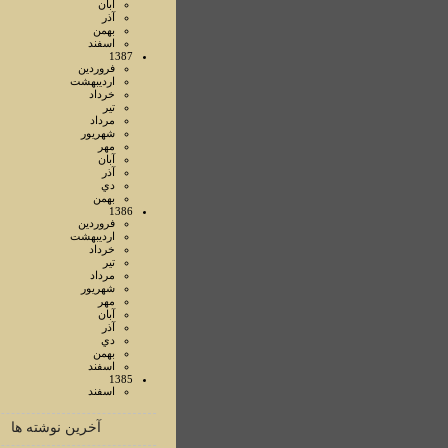
آبان
آذر
بهمن
اسفند
1387
فروردين
ارديبهشت
خرداد
تير
مرداد
شهريور
مهر
آبان
آذر
دي
بهمن
1386
فروردين
ارديبهشت
خرداد
تير
مرداد
شهريور
مهر
آبان
آذر
دي
بهمن
اسفند
1385
اسفند
آخرین نوشته ها