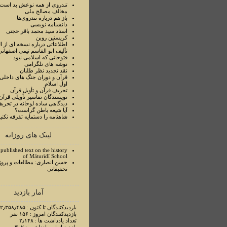
تندروی از همه نوعش بد است 
مخالف مصالح ملی
باز هم درباره تندروی‌ها
دانشنامه نویسی
استاد سيد محمد باقر حجتی
کریستین روبن
اطلاعاتی درباره نسخه ای از ا
تأليف ابو القاسم تيمي اصفهاني
فتوحاتی که اسلامی نبود
نوشه های تلگرامی
نقد تجدید نظر طلبان
قرآن و دوران جنگ های داخلی
اول اسلام
تحريف قرآن و تأويل قرآن
نويسندگان تفاسير تأويلی قرآن
ديدگاهی ساده لوحانه در تحري
آيا شيعه باطن گراست؟
شاهنامه را دستمايه تفرقه نکني
لینک های روزانه
published text on the history
of Māturīdī School
حسن انصاری: مطالعات و پروژ
تحقیقاتی
آمار بازدید
بازدیدکنندگان تا کنون : ۲٫۳۵۸٫۴۸۵ نفر
بازدیدکنندگان امروز : ۱۵۶ نفر
تعداد یادداشت ها : ۲٫۱۴۸