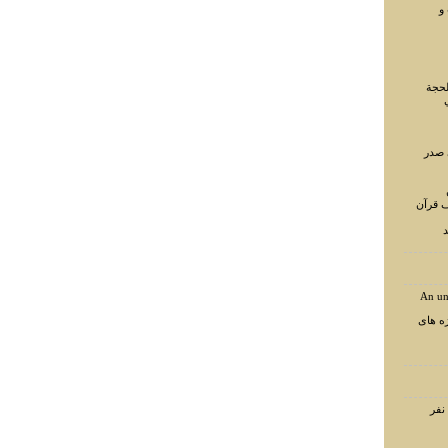
و
لحجة
 صدر
ف قرآن
د
An un
ه های