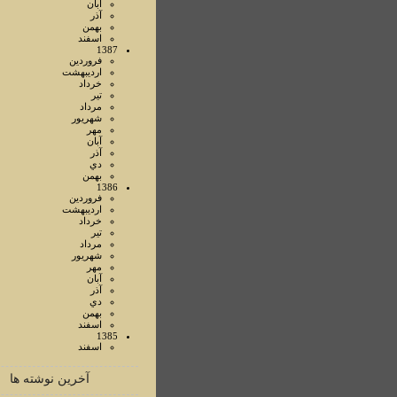
آبان
آذر
بهمن
اسفند
1387
فروردين
ارديبهشت
خرداد
تير
مرداد
شهريور
مهر
آبان
آذر
دي
بهمن
1386
فروردين
ارديبهشت
خرداد
تير
مرداد
شهريور
مهر
آبان
آذر
دي
بهمن
اسفند
1385
اسفند
آخرین نوشته ها