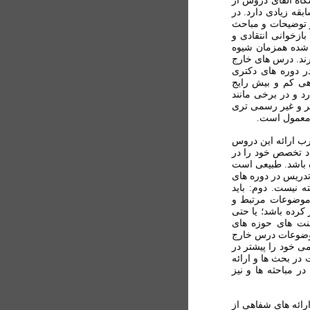
گاه القای دروس از
قه زیادی دارد. در
 توضيحات و مباحث
زخوانی انتقادی و
 شده همزمان شيوه
يرند. درس های خارج
ر دوره های دکتری
هی کم و بیش رایج
 و در برخی مانند
ر و غير رسمی تری
 معمول است.
ب ارائه اين دروس
اد تخصص خود را در
ده باشد. طبیعی است
دريس در دوره های
 نيست. دوم: بايد
 موضوعات مرتبط و
 کرده باشد؛ يا حتی
نت های حوزه های
 موضوعات درس خارج
ی خود را پیشتر در
ر بحث ها و ارائه
 مباحثه ها و نيز
رائه های شفاهی از