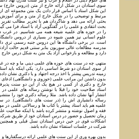
های علوم دينی در اسلام و غرب و نيز سنت مدرن نهاد دانش
سوی استادان در شکل ارائه خارج از متن (دروس خارج) ساب
اين شکل استاد با اساس قرار دادن يک متن مجموعه ای از
مرتبط و توضيحی را در شکل خارج از متن و برای آموزش با
بحثی ارائه می دهد و شاگردان هم با تحرير مطالب تقریر
بحث انتقادی و علمی را در گفتگویی آزاد با استاد فرا می گ
را در حوزه های علميه شيعه همه می شناسيم. در غرب د
علوم انسانی نيز همين شيوه در بسیاری از دروس دانشگا
است. در برخی دانشگاه ها اين دروس جنبه رسمی تری دارد
مدرسه مطالعات عالی سوربون بنابر سنتی قديم حالت آزادت
دارد و مطالعه و بازخوانی آزاد يک متن به شکل درس خارج
منتهی چه در سنت های حوزه های علمی دینی ما و چه در غر
از سوی استادان دو شرط اساسی دارد: يکی اينکه بايد است
زمينه تدريس پيشتر با اخذ درجه اجتهاد و يا دکتری نشان دا
بدون داشتن اين مراتب علمی (حوزوی و دانشگاهی) ادعای ت
خارج و دکتری از کسی در هيچ يک از اين دو سنت پذيرفته
استاد صلاحيت خود را قبلا با نوشتن رساله های علمی در
انتشار آنها نشان داده باشد. مثلا رساله دکتری خود را منتشر
رساله دانشياری اش را (در سنت های دانشگاهی). در س
علميه هم بايد استاد پيشتر يا کتاب ها و رسالاتی علمی در
فقه و اصول نوشته و منتشر کرده باشد يا اينکه صلاحيت علم
زمان تحصیل و حضور در درس استادان خود از طريق شرکت د
اشکالات قوی در حين درس استادان نسل قبلی و همچنين در
شرکت در جلسات استفتاء نشان داده باشد.
بدون بهره وری از اين سنت های علمی ارائه درسگفتارها و ا