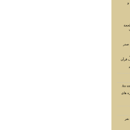
و
لحجة
 صدر
ف قرآن
د
An un
ه های