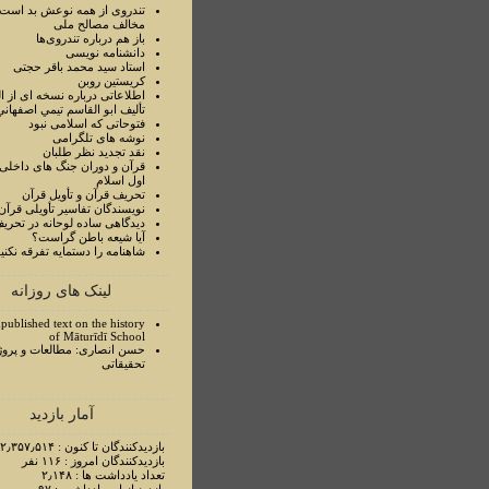
تندروی از همه نوعش بد است 
مخالف مصالح ملی
باز هم درباره تندروی‌ها
دانشنامه نویسی
استاد سيد محمد باقر حجتی
کریستین روبن
اطلاعاتی درباره نسخه ای از ا
تأليف ابو القاسم تيمي اصفهاني
فتوحاتی که اسلامی نبود
نوشه های تلگرامی
نقد تجدید نظر طلبان
قرآن و دوران جنگ های داخلی
اول اسلام
تحريف قرآن و تأويل قرآن
نويسندگان تفاسير تأويلی قرآن
ديدگاهی ساده لوحانه در تحري
آيا شيعه باطن گراست؟
شاهنامه را دستمايه تفرقه نکني
لینک های روزانه
published text on the history
of Māturīdī School
حسن انصاری: مطالعات و پروژ
تحقیقاتی
آمار بازدید
بازدیدکنندگان تا کنون : ۲٫۳۵۷٫۵۱۴ نفر
بازدیدکنندگان امروز : ۱۱۶ نفر
تعداد یادداشت ها : ۲٫۱۴۸