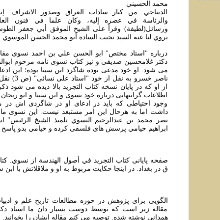
محمد الحسيني
الديباجي: من كبار سادات العراق وصدور الاشراف. إنت
والرئاسة في عصره إليه، وكان علما في فنون الع
ورسائل(لطيفة) وقرأ على الشيخ الموفق أبي جعفر الطو
يروي لنا عنه السيد نجيب السادة أبو محمد الحسن الموسوي.
درباره "استاد مختص" ابو الحسن علي بن احمد نسوی مقاله
دکتر غلامحسين صديقی و نيز کتاب نسوی نامه مرحوم ابوال
می شود. او خود مدعی بوده شاگرد ابن سينا بوده؛ اين ادعا 
ناصر خسرو به نق
از او که در پايان نسخه کتاب التجريد بالا ديده می شود ذ
اطلاعات گرانبهایی درباره خود نسوی و ابن سينا و ابو ريحان 
وجود احتياطی که بايد در ادعای او در شاگردی اش در 
داشت اما به هرحال اين امر مستبعد نيست. اين نسوی مانا غ
نصر محمد بن عبدالرحيم النسوي تلميذ الشيخ الرئيس" 
ابراهيم خيامي پرسش های فلسفی کرده و خيامي بدو پاسخ 
ق در بغداد. در اينجا حکايت مربوط به او و ملاقلاتش با ابن 
الگویی برای پژوهش در حوزه مطالعات تاريخ علم و ادب
مقاله زير است که توسط دوست بسيار دان ما استاد د
همدانی نوشته شده. توصيه می کنم مقاله ايشان را بخوانيد.