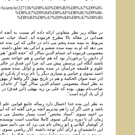
rg.ir/fa/article/227136/%D8%AD%D8%B3%D8%A7%D9%85-
%D8%A7%D9%84%D8%AF%DB%8C%D9%86-
%D8%B3%D8%A7%D9%84%D8%A7%D8%B1
در مقاله زير نظر متفاوتی ارائه داده ام نسبت به آنچه 
همدانی در مقاله بالا مطرح فرموده اند. استاد حيات حسا
مربوط به نيمه سده پنجم می داند در حالی که اين بنده خدا
می دهد که او به نيمه سده ششم و اندکی بعد تعلق داشته. ا
معصومی فرموده اند حسام الدين سالار که "حجة الحق" هم خ
از دانش را برخوردار بود که هم خيامي و هم خواجه نصير از
باشند آنگاه اين پرسش پيش می آيد چرا ابن فندق در حالی
علوم و فلسفه خراسان در سده پنجم و اوائل سده ششم و
احمد نسوی و خيامي و بسياری ديگر را نام برده از يادکرد ا
(در تتمة صوان الحکمة و هم در تاريخ بيهق اگر واقعا از بيهق 
به نظر استاد معصومی حسام الدين سالار گويا "از خاندان سا
از آن یاد کرده است".
به نظر اين بنده خدا احتمال دارد رساله جامع قوانین علم ا
باشد و حتی اگر آن را هم نپذيريم آنچه برخی گفته اند که ا
بن احمد نسوی "استاد مختص" است بسيار محتمل می نمايد
زمان آن با دوره زندگی نسوی کاملا متناسب است نويسنده 
از کوشيار گيلاني و ابو ريحان نام می برد که می دانيم نسو
اين دانشمندان و آرای آنان توجه داشته. آثار رياضی نسوی ن
رسيده و نه آنچه رسيده تماما منتشر شده. قبلا ما رساله