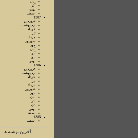
آبان
آذر
بهمن
اسفند
1387
فروردين
ارديبهشت
خرداد
تير
مرداد
شهريور
مهر
آبان
آذر
دي
بهمن
1386
فروردين
ارديبهشت
خرداد
تير
مرداد
شهريور
مهر
آبان
آذر
دي
بهمن
اسفند
1385
اسفند
آخرین نوشته ها