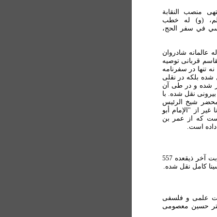
هى منصب النقابة
لم، (و) له خطب
سي في سفر الحج،
 عالمانه شادروان
قاسم قربانی توصيه
نه تنها در سفرنامه
ل از خود "استاد علی نسائی" (ص 3) نقل شده بلکه در نقلی
کر شده و در طی آن
بيرونی نقل شده. با
محضر شيخ الرئيس
ير از "الإمام أبو
است که از عمر بن
داده است.
صفحه پايانی کتاب التجريد في أصول الهندسة از نسوي. کتابت آخر ذيقعده 557
سينا کامل نقل شده.
يات علمی و فلسفی
کتر حسين معصومی