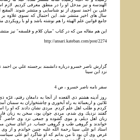
الهندسة و نيز مدخل او را در منطق معرفی کرديم. لازم ا
علی بن احمد نسوی از نو شناسایی و منتشر شوند. المقنع 
سال های اخير منتشر شد. اين احتمال که نسوی علاوه بر ا
جامع قوانین علم الهیئة را هم نوشته باشد و لو با رويکردی م
اين هم مقاله من که در کتاب "ميان کلام و فلسفه" نيز منتش
http://ansari.kateban.com/post/2274
گزارش ناصر خسرو درباره دانشمند برجسته علي بن احمد
نزد ابن سينا
سفر نامه ناصر خسرو ، ص 4
روز آدينه هشتم ذى القعده از آنجا به دامغان رفتم، غرّه ذ
ثلاثين و اربعمائة به راه آبخورى و چاشت‏خواران به سمنان آمد
كردم و طلب اهل علم كردم. مردى نشان دادند كه او را اس
‏گفتند نزديك وى شدم، مردى جوان بود، سخن به زبان ف
زبان اهل ديلم، و موى گشوده و جمعى نزد وى حاضر. 
‏خواندند و گروهى طب و گروهى حساب. در اثناى سخن مى
استاد ابو على سينا رحمة اللّه عليه چنين خواندم و از وى 
غرض وى آن بود تا من بدانم كه او شاگرد ابو على سيناست
بحث شدم، او گفت: «من چيزى سپاهيانه دانم و هوس دارم