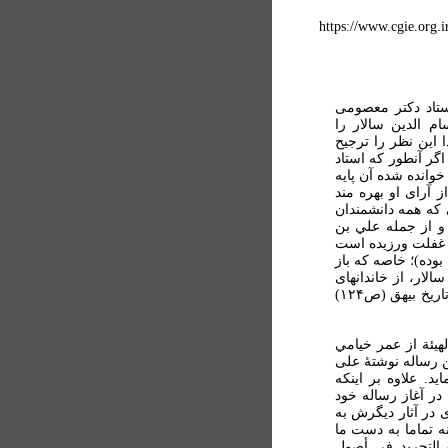
https://www.cgie.o
استاد دکتر معصومی
م الدين سالار را
 اين نظر را ترجيح
گر آنطور که استاد
وانده شده آن پايه
 آرای او بهره مند
 که همه دانشمندان
 از جمله علي بن
و غفلت ورزيده است
بوده)؛ خاصه که باز
لار، از خاندانهای
صاحب‌نام بیهق، بوده که علی بن زید بیهقی (ابن فندق) در تاریخ بیهق (ص۱۲۴)
لهیئة از عمر خيامي
ين رساله نوشتۀ علی
. علاوه بر اينکه
در آغاز رساله خود
ی در آثار ديگرش به
ه تماما به دست ما
 التجريد في أصول