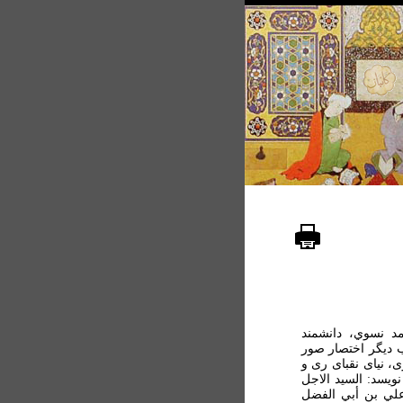
د نسوي، دانشمند
ب ديگر اختصار صور
ی، نيای نقبای ری و
ويسد: السيد الاجل
علي بن أبي الفضل