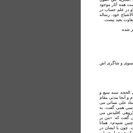
ست همه آثار موجود
او در علم حساب در
لاشباع خود، رساله
تفاوت بعيد نيست.
ر شده.
 نسوی و شاگری اش
ى الحجه سنه سبع و
م و آنجا مدتى مقام
تاد على نسائى مى
ارسى همى گفت، به
گروهى اقليدس مى
 ‏گفت كه: «من بر
چنين شنيدم». همانا
. چون با ايشان در
 كه چيزى از حساب