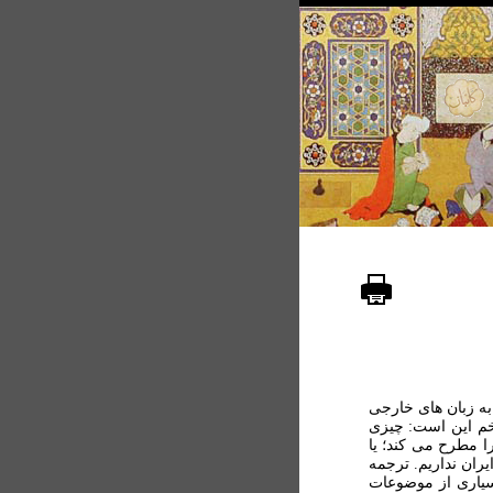
به زبان های خارجی
سخم اين است: چيزی
ا مطرح می کند؛ يا
ان نداريم. ترجمه
بسياری از موضوعات