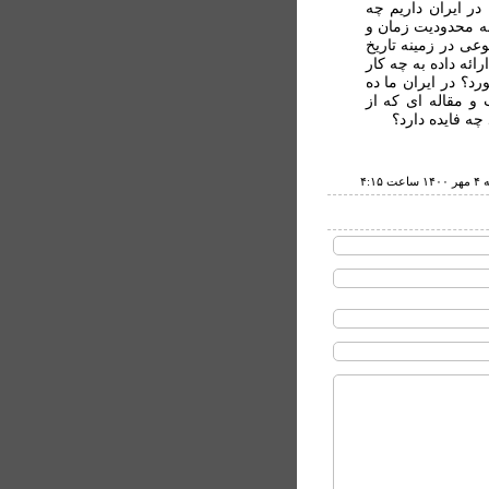
در ايران داريم چه
به محدوديت زمان و
وعی در زمينه تاريخ
ائه داده به چه کار
رد؟ در ايران ما ده
 و مقاله ای که از
چه فايده دارد؟
ت ۴:۱۵