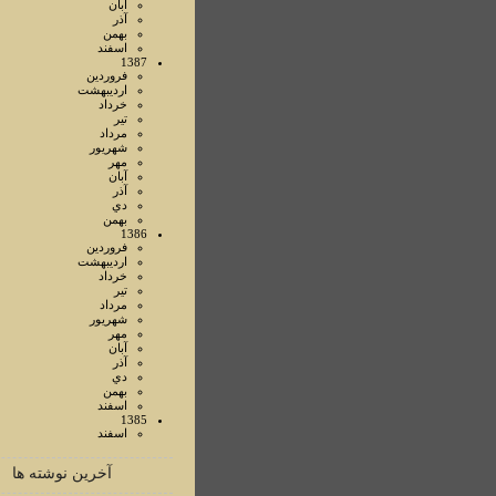
آبان
آذر
بهمن
اسفند
1387
فروردين
ارديبهشت
خرداد
تير
مرداد
شهريور
مهر
آبان
آذر
دي
بهمن
1386
فروردين
ارديبهشت
خرداد
تير
مرداد
شهريور
مهر
آبان
آذر
دي
بهمن
اسفند
1385
اسفند
آخرین نوشته ها