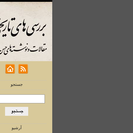
جستجو
آرشیو