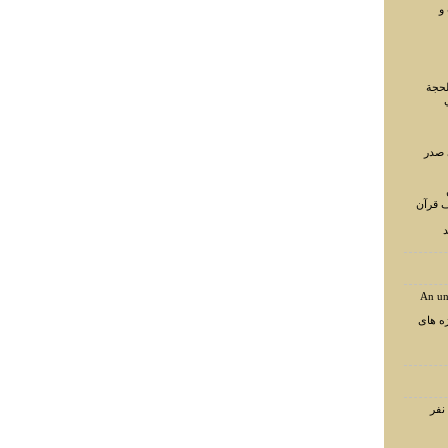
و
لحجة
 صدر
ف قرآن
د
An un
ه های