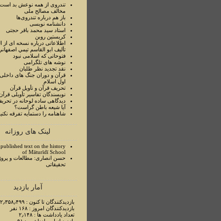
تندروی از همه نوعش بد است 
مخالف مصالح ملی
باز هم درباره تندروی‌ها
دانشنامه نویسی
استاد سيد محمد باقر حجتی
کریستین روبن
اطلاعاتی درباره نسخه ای از ا
تأليف ابو القاسم تيمي اصفهاني
فتوحاتی که اسلامی نبود
نوشه های تلگرامی
نقد تجدید نظر طلبان
قرآن و دوران جنگ های داخلی
اول اسلام
تحريف قرآن و تأويل قرآن
نويسندگان تفاسير تأويلی قرآن
ديدگاهی ساده لوحانه در تحري
آيا شيعه باطن گراست؟
شاهنامه را دستمايه تفرقه نکني
لینک های روزانه
published text on the history
of Māturīdī School
حسن انصاری: مطالعات و پروژ
تحقیقاتی
آمار بازدید
بازدیدکنندگان تا کنون : ۲٫۳۵۸٫۴۹۹ نفر
بازدیدکنندگان امروز : ۱۶۸ نفر
تعداد یادداشت ها : ۲٫۱۴۸