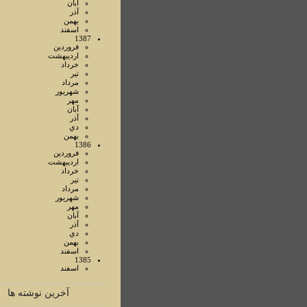
آبان
آذر
بهمن
اسفند
1387
فروردين
ارديبهشت
خرداد
تير
مرداد
شهريور
مهر
آبان
آذر
دي
بهمن
1386
فروردين
ارديبهشت
خرداد
تير
مرداد
شهريور
مهر
آبان
آذر
دي
بهمن
اسفند
1385
اسفند
آخرین نوشته ها