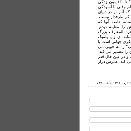
" تا "افسون زدگی
ام وقتی با آسودگی
 آثار او در دنيای
کم طرفدار نيست.
انه خاصه آنها که
را معاينه ديدم.
ئرة المعارف بزرگ
نه ای و یا پلمیک
فکری جهانی است با
" را به خوبی می
 را تفسير می کند.
و در عين حال قدر
می کند. عمرش دراز