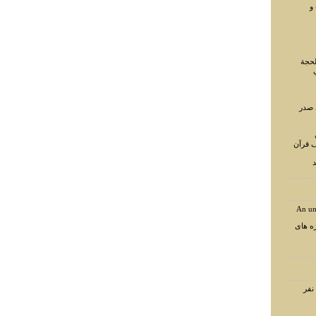
و
لحجة
 صدر
ف قرآن
د
An un
ه های