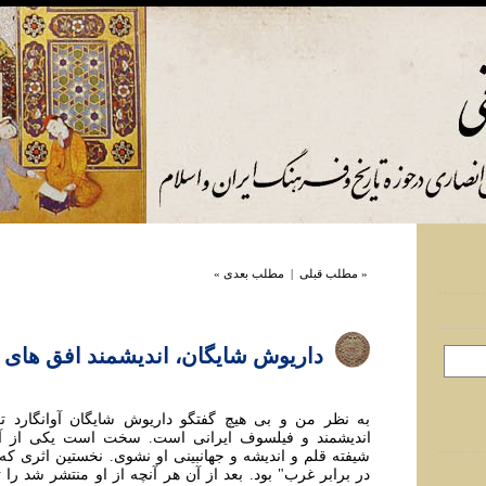
« مطلب قبلی
|
مطلب بعدی »
داريوش شايگان، انديشمند افق های تو
به نظر من و بی هيچ گفتگو داريوش شايگان آوانگارد ت
انديشمند و فيلسوف ايرانی است. سخت است يکی از آث
شيفته قلم و انديشه و جهانبينی او نشوی. نخستين اثری که ا
در برابر غرب" بود. بعد از آن هر آنچه از او منتشر شد را 