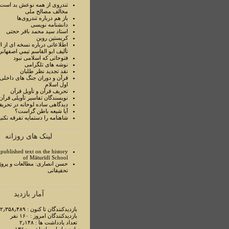
تندروی از همه نوعش بد است 
مخالف مصالح ملی
باز هم درباره تندروی‌ها
دانشنامه نویسی
استاد سيد محمد باقر حجتی
کریستین روبن
اطلاعاتی درباره نسخه ای از ا
تأليف ابو القاسم تيمي اصفهاني
فتوحاتی که اسلامی نبود
نوشه های تلگرامی
نقد تجدید نظر طلبان
قرآن و دوران جنگ های داخلی
اول اسلام
تحريف قرآن و تأويل قرآن
نويسندگان تفاسير تأويلی قرآن
ديدگاهی ساده لوحانه در تحري
آيا شيعه باطن گراست؟
شاهنامه را دستمايه تفرقه نکني
لینک های روزانه
published text on the history
of Māturīdī School
حسن انصاری: مطالعات و پروژ
تحقیقاتی
آمار بازدید
بازدیدکنندگان تا کنون : ۲٫۳۵۸٫۴۸۹ نفر
بازدیدکنندگان امروز : ۱۶۰ نفر
تعداد یادداشت ها : ۲٫۱۴۸