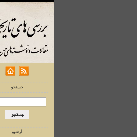
جستجو
آرشیو