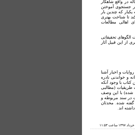
ه در واقع شاهکار
ر جستجوی آموختن
بار که چندین بار
ند تا شناخت بهتری
 اهالی مطالعات
 الگوهای تحقیقاتی
از این قبیل آثار
وایات و اخبار آشنا
 و خواندنی نادره
 کتاب با وجود آنکه
 طریقیات (مطالبی
ا شده) با این وصف
ت در سند مربوطه و
گفته شده. محدثان
اشته اند.