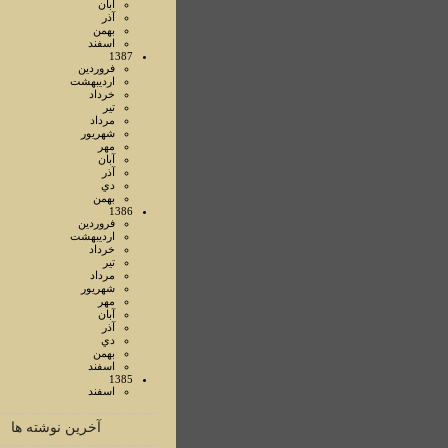
آبان
آذر
بهمن
اسفند
1387
فروردين
ارديبهشت
خرداد
تير
مرداد
شهريور
مهر
آبان
آذر
دي
بهمن
1386
فروردين
ارديبهشت
خرداد
تير
مرداد
شهريور
مهر
آبان
آذر
دي
بهمن
اسفند
1385
اسفند
آخرین نوشته ها