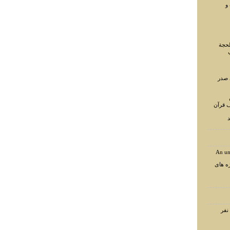
و
لحجة
 صدر
ف قرآن
د
An un
ه های