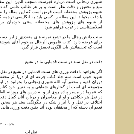
شبیری زنجانی است درباره فهرست منتجب الدین. این مقال
تتبع و تحقیق و دقت نظر است و بر هر طالب علمی که د
شیوه پژوهش محققانه است فرض است که این مقاله را نه یک
با دقت بخواند. این مقاله را کسی باید به انگلیسی ترجمه ک
از شیوه های پژوهش های محققانه سنتی خودمان برای
اسلامشناسی در غرب فراهم شود.
سنت دانش رجال ما در تشیع نمونه های متعددی از این دست
برای عرضه دارد. کتاب قاموس الرجال مرحوم آقای شوشتری 
است که تحقیقاتش باید الگوی تحقیق قرار گیرد.
دقت در نقل سند در سنت قدمایی ما در تشیع
اگر بخواهید با دقت ورزی های سنت قدمایی در تشیع در نقل ر
شوید خوب است سه جلد کتاب جرعه ای از دریا اثر محققانه
دوران فقیه و محقق آیه الله شبیری زنجانی را بخوانید. در این
مجموعه ای است از گفتارهای شفاهی و به تعبیر خود کتاب
که عموما در مسیر پیاده روی از و به درس های روزانه الق
در نقل هر حکایتی و لو از معاصران و درباره آنان کمال دق
اختلاف در نقل و یا ابراز شک در چگونگی سند هر سخن 
قدیم آن دسته که از محققان بوده اند چنین دقت ورزی هایی د
يكشنبه ۲۰ خرداد ۱۳۹۷ ساعت ۱۱:۵۳
نظرات