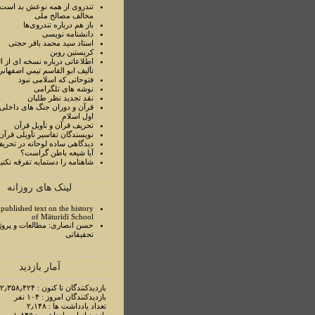
تندروی از همه نوعش بد است 
مخالف مصالح ملی
باز هم درباره تندروی‌ها
دانشنامه نویسی
استاد سيد محمد باقر حجتی
کریستین روبن
اطلاعاتی درباره نسخه ای از ا
تأليف ابو القاسم تيمي اصفهاني
فتوحاتی که اسلامی نبود
نوشه های تلگرامی
نقد تجدید نظر طلبان
قرآن و دوران جنگ های داخلی
اول اسلام
تحريف قرآن و تأويل قرآن
نويسندگان تفاسير تأويلی قرآن
ديدگاهی ساده لوحانه در تحري
آيا شيعه باطن گراست؟
شاهنامه را دستمايه تفرقه نکني
لینک های روزانه
published text on the history
of Māturīdī School
حسن انصاری: مطالعات و پروژ
تحقیقاتی
آمار بازدید
بازدیدکنندگان تا کنون : ۲٫۳۵۸٫۴۲۴ نفر
بازدیدکنندگان امروز : ۱۰۴ نفر
تعداد یادداشت ها : ۲٫۱۴۸