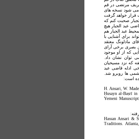
شریف مرتضی در قم
 می شود نسخه های
 قرار خواهد گرفت
لجبار صحبت کنم که
ضی عبد الجبار هیچ
یط عبد الجبار هم
اند برای آشنایی با
قای مادلونگ معتقد
ین بصری برخی آرای
هایی که از او موجود
 توان نشان داد.
فه که نزد مسیحیان
خی ادله قاضی عبد
هشمی ها روبرو شد.
ده است:
H. Ansari, W. Madel
Ḥusayn al-Baṣrī in
Yemeni Manuscript
فته:
Hassan Ansari & Sa
Traditions. Atlan