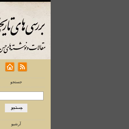
جستجو
آرشیو