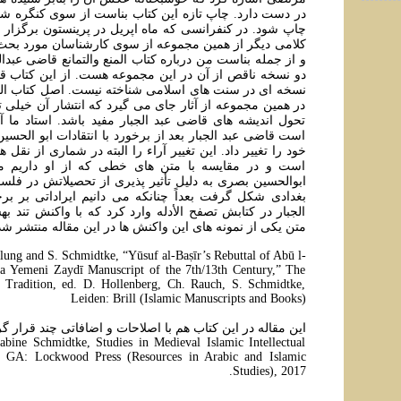
در دست دارد. چاپ تازه این کتاب بناست از سوی کنگره 
چاپ شود. در کنفرانسی که ماه اپریل در پرینستون برگزار
کلامی دیگر از همین مجموعه از سوی کارشناسان مورد بحث
و از جمله بناست من درباره کتاب المنع والتمانع قاضی عبدا
دو نسخه ناقص از آن در این مجموعه هست. از این کتاب قا
نسخه ای در سنت های اسلامی شناخته نیست. اصل کتاب المح
در همین مجموعه از آثار جای می گیرد که انتشار آن خیلی تو
تحول اندیشه های قاضی عبد الجبار مفید باشد. استاد ما آ
است قاضی عبد الجبار بعد از برخورد با انتقادات ابو الحس
خود را تغییر داد. این تغییر آراء را البته در شماری از نقل 
است و در مقایسه با متن های خطی که از او داریم می
ابوالحسین بصری به دلیل تأثیر پذیری از تحصیلاتش در فلس
بغدادی شکل گرفت بعداً چنانکه می دانیم ایراداتی بر بر
الجبار در کتابش تصفح الأدله وارد کرد که با واکنش تند ب
متن یکی از نمونه های این واکنش ها در این مقاله منتشر ش
ung and S. Schmidtke, “Yūsuf al-Baṣīr’s Rebuttal of Abū l-
 a Yemeni Zaydī Manuscript of the 7th/13th Century,” The
 Tradition, ed. D. Hollenberg, Ch. Rauch, S. Schmidtke,
Leiden: Brill (Islamic Manuscripts and Books)
این مقاله در این کتاب هم با اصلاحات و اضافاتی چند قرار گر
bine Schmidtke, Studies in Medieval Islamic Intellectual
ta, GA: Lockwood Press (Resources in Arabic and Islamic
Studies), 2017.