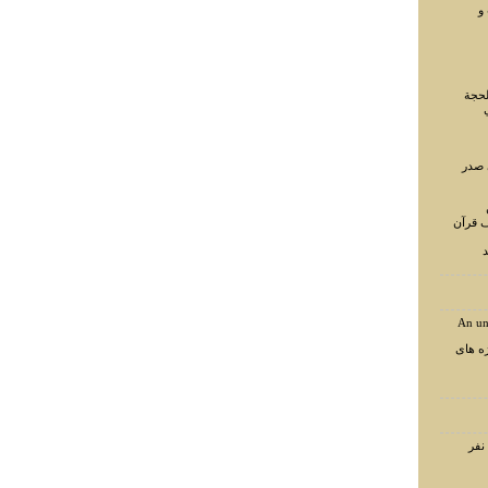
و
لحجة
 صدر
ف قرآن
د
An un
ه های