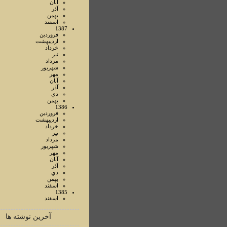
آبان
آذر
بهمن
اسفند
1387
فروردين
ارديبهشت
خرداد
تير
مرداد
شهريور
مهر
آبان
آذر
دي
بهمن
1386
فروردين
ارديبهشت
خرداد
تير
مرداد
شهريور
مهر
آبان
آذر
دي
بهمن
اسفند
1385
اسفند
آخرین نوشته ها