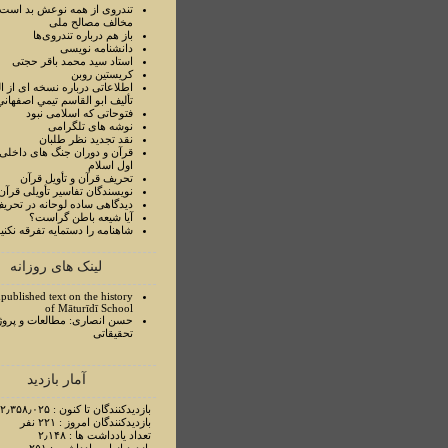
تندروی از همه نوعش بد است 
مخالف مصالح ملی
باز هم درباره تندروی‌ها
دانشنامه نویسی
استاد سيد محمد باقر حجتی
کریستین روبن
اطلاعاتی درباره نسخه ای از ا
تأليف ابو القاسم تيمي اصفهاني
فتوحاتی که اسلامی نبود
نوشه های تلگرامی
نقد تجدید نظر طلبان
قرآن و دوران جنگ های داخلی
اول اسلام
تحريف قرآن و تأويل قرآن
نويسندگان تفاسير تأويلی قرآن
ديدگاهی ساده لوحانه در تحري
آيا شيعه باطن گراست؟
شاهنامه را دستمايه تفرقه نکني
لینک های روزانه
published text on the history
of Māturīdī School
حسن انصاری: مطالعات و پروژ
تحقیقاتی
آمار بازدید
بازدیدکنندگان تا کنون : ۲٫۳۵۸٫۰۲۵ نفر
بازدیدکنندگان امروز : ۲۲۱ نفر
تعداد یادداشت ها : ۲٫۱۴۸