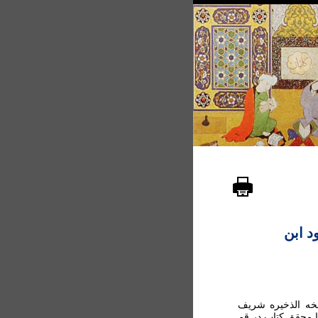
د ابن
نسخه الذخیره شریف
ا محقق کتاب در قم