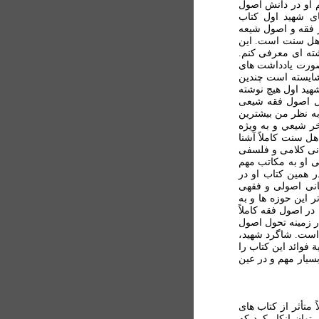
م او در دانش اصول
ای شهید اول کتاب
ر فقه و اصول شیعه
اهل سنت است. این
شته ای معرفی کنم.
 صورت یادداشت های
شایسته است چندین
هید اول هیچ نوشته
ول اصول فقه شیعی
به نظر من بیشترین
ر شيعي و به ويژه
ل سنت کاملاً آشنا
انی کلامی و فلسفی
 او به مکاتب مهم
همین کتاب او در
انی اصولی و فقهی
ر این حوزه ها و به
در اصول فقه کاملاً
ر زمینه تحول اصول
 است. شاگرد شهید،
 فوائد این کتاب را
سیار مهم و در عین
ً متأثر از کتاب های
وان انکار کرد که