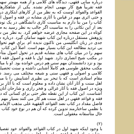
درباره مبانی فقهی، دیدگاه های کلامی و از همه مهمتر سه
فقه تقریباً هیچ کار مهمی انجام نشده. یکی از شاهکاره
القواعد والفوائد اوست که به نظر من از کارهای ابتکاری د
و حتی اثری مهم در قیاس با آثاری مشابه در فقه و اصول 
کتاب را من بنا دارم به مناسبت کاری دانشگاهی در یک نو
بعد از این نکاتی را به مناسبت اگر جالب به نظر رسید به
کوتاه در این صفحه مجازی عرضه خواهم کرد. به نظر من 
پژوهش مستقل درباره این کتاب شهید سامان گیرد. درباره ش
جدی در زبان انگلیسی من تاکنون ندیده ام. برای فهم تح
بی تردید مطالعه این کتاب بسیار مهم است. اصلاً این کتاب 
سهم را در میان کتاب های مشابه قدیم در تحول اصول متأخ
در مکتب شیخ انصاری دارد. شهید اول با فقه و اصول فقه اه
بود و نزد دانشمندان مهم سني هم درس خوانده بود. او با مب
مکتب محقق طوسی هم کاملاً آشنایی داشته و سنت تحصیلی
کلامی و اصولی و فقهی سنی و شیعه مختلف می رسد. در 
مقام استادی است که با تبحر بی نظیری آشناییش را با مب
اهل سنت و آثار آنان نشان داده و معلوم است که با آثار برت
ویژه در اصول فقه با آثار غزالی و فخر رازی و شارحان آنان 
آشناست. این کتاب از این نقطه نظر حتی برای کسانی که د
فقه و قواعد فقهی در اهل سنت هم کار می کنند بسیار مهم
فاضل مقداد در کتاب نضد القواعد الفقهية على مذهب الإمامية
با نظمی ساختارمند تدوین کرده که آن هم در نوع خود کتاب ب
حال متأسفانه مغفولی است.
(۲)
با وجود اینکه شهید اول در کتاب القواعد والفوائد خود تفصیلا
مشابه در ادبیات قواعدی و اصولی اهل سنت است اما نمی ت