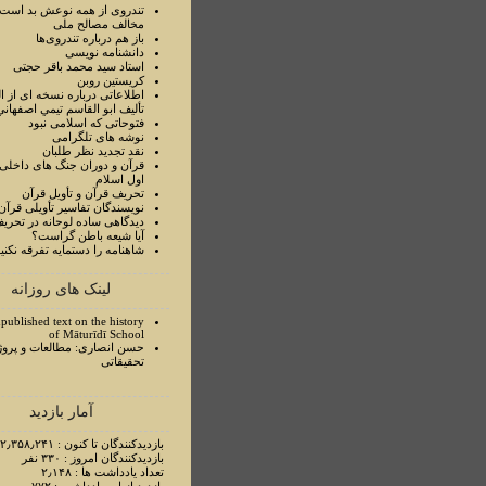
تندروی از همه نوعش بد است 
مخالف مصالح ملی
باز هم درباره تندروی‌ها
دانشنامه نویسی
استاد سيد محمد باقر حجتی
کریستین روبن
اطلاعاتی درباره نسخه ای از ا
تأليف ابو القاسم تيمي اصفهاني
فتوحاتی که اسلامی نبود
نوشه های تلگرامی
نقد تجدید نظر طلبان
قرآن و دوران جنگ های داخلی
اول اسلام
تحريف قرآن و تأويل قرآن
نويسندگان تفاسير تأويلی قرآن
ديدگاهی ساده لوحانه در تحري
آيا شيعه باطن گراست؟
شاهنامه را دستمايه تفرقه نکني
لینک های روزانه
published text on the history
of Māturīdī School
حسن انصاری: مطالعات و پروژ
تحقیقاتی
آمار بازدید
بازدیدکنندگان تا کنون : ۲٫۳۵۸٫۲۴۱ نفر
بازدیدکنندگان امروز : ۳۳۰ نفر
تعداد یادداشت ها : ۲٫۱۴۸