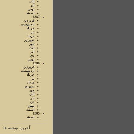
آبان
آذر
بهمن
اسفند
1387
فروردين
ارديبهشت
خرداد
تير
مرداد
شهريور
مهر
آبان
آذر
دي
بهمن
1386
فروردين
ارديبهشت
خرداد
تير
مرداد
شهريور
مهر
آبان
آذر
دي
بهمن
اسفند
1385
اسفند
آخرین نوشته ها