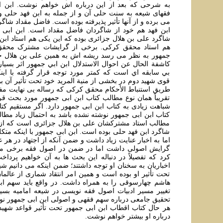
به شرحی که بعد از این درباره اش خواهم نوشت. ابن ا
فقهای شیعه به سنت حلی آن و از جمله به ابن فهد حلی 
می برده و از آنها تأثیر پذیرفته بوده است. فاضل مقداد شا
ابن فهد هم خود از شاگردان فاضل مقداد است. ابن ابی ج
شاگرد علی بن هلال جزائری بوده که این یکی هم استاد اب
هم استاد محقق کرکی. برخی از گرایشات مشترک محقق
جمهور به نظر می رسد ریشه اش به همین علی بن هلال ج
کاشفة الحال عن احوال الاستدلال ابن ابي جمهور اثر بسيار
بي سابقه اي است كه کمتر مورد توجه قرار گرفته با اینک
قوی شهید دوم در بخشی از منیة المرید خود تحت تأثیر آن ب
طریق استنباط الأحکام محقق کرکی که رساله بی نهایت مفی
تقریباً همان نوع مطالب کتاب ابن ابی جمهور مورد بحث قر
شباهت زیادی به کتاب ابن ابی جمهور دارد. اگر مستقیم کت
کتاب ابن ابی جمهور نوشته نشده باشد به احتمال زیاد مطال
مطالب استاد مشترکشان علی بن هلال جزائری است که از 
شاگرد ابن فهد حلی بوده است. ابن ابی جمهور با اینکه متکل
اما به اخبار عنایت زیاد داشت و ضمن آنکه از اجتهاد در هر
گرایش اصولی داشت اما در ضمن در اصول فقه برخی مبان
کرد که تفصیلاً در دنباله این بحث ها به آن خواهیم پرداخ
اخباریان به سخنان او توجه داشتند؛ ضمن اینکه می دانیم ش
تحت تأثیر او بوده است و همین امر انتقاد شماری از عالمان
هاشم چهارسوقی را به همراه داشت. در واقع باید سهم ابن
تغییر مسیر ادبیات اصول فقه نویسی در شیعه امامیه بسیار
تحقیق جامعی درباره سهم فقهی و اصولی ابن ابی جمهور نو
هر حال کتاب اقطاب ابن ابی جمهور تحت تأثیر قواعد شهی
درباره او بیشتر خواهم نوشت.