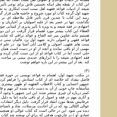
این کتاب از نقطه نظر اینکه نخستین تلاش برای نوعی تأثیر 
شیعه از ادبیات قواعد فقهیه اهل سنت است ابتکاری به نظ
شهید اول گرچه کتاب او مورد شروح و حاشیه هایی قرار گر
رسد این کتاب تا چندین قرن تأثیر قابل ملاحظه ای بر 
نگذاشت. تنها در عصر بعد از غلبه اصولیان بر اخباریان و 
اجتهادی در فقه شیعه و به ویژه با تأثیر پذیری از کسانی 
الغطاء این کتاب بیشتر مورد اهتمام قرار گرفت. در این دو
هستیم مانند عناوین میر عبد الفتاح و عوائد نراقی که عنایت 
قواعد فقهی و اصولی دارند. شهید اول نزد عالمان سنی در
سنت های فقهی، اصولی و کلامی آنان آشنا بود. در علم 
مهمی از او باقی نمانده و آنچه از او در دست است همان
حلی است اما در کتاب قواعد او از این سنت گذار کرده و 
فقه اجتهادی شیعه را با ابزارهای جدیدی مبتنی بر مباحث
کند. بعد از این بیشتر در این باره خواهم نوشت.
(۳)
در مکتب شهید اول، اهتمام به قواعد نويسی در حوزه فقه
فاضل مقداد که خلاصه ای از کتاب استادش را فراهم کرد ب
جمهور احسایی و کتاب الاقطاب الفقهیه او ظهور بیشتری ی
متأسفانه چاپ خوبی از آن به دست داده نشده اثر مهم و قا
کمتر درباره آن چیزی منتشر شده. ابن ابی جمهور با وجود آن
و آثاری مهم در فقه و اصول از او باقی مانده اما به دلی
عرفانیش بعدها مورد انتقاد قرار گرفت. دلیل دیگر انتقادات 
عوالی اللئالی بود که در آن احادیث مرسلات، شاذ و ناشناخته
دیده می شود. این در حالی است که کتاب عوالی (و همچنی
عمادی او ) در چارچوب هدفی که برای آن نوشته شد کتاب 