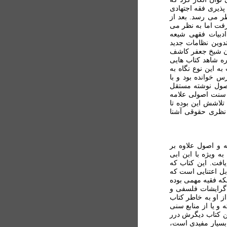
پذیری فقه اجتهادی
ر می رسد. بعد از
فت اما به نظر می
ادبیات فقهی شیعه
تدوین نظامات جدید
چون شیخ جعفر کاشف
ره شاهد کتاب هایی
به این نوع نگاه به
س خوانده بود و با
اصول نوشته مستقل
 سنت اصولی علامه
تلاشش این بوده تا
 نظری حقوقی آشنا
 و اصول علاوه بر
ه ویژه با ابن ابی
افت. این کتاب که
بل اعتنایی است که
که فقیه مهمی بوده
ل گرایشات فلسفی و
از او به خاطر کتاب
 و یا از منابع سنی
ن کتاب دیگرش درر
بسیار مفیدی است،