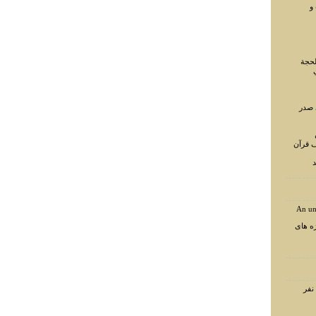
و
لحجة
 صدر
ف قرآن
د
An un
ه های