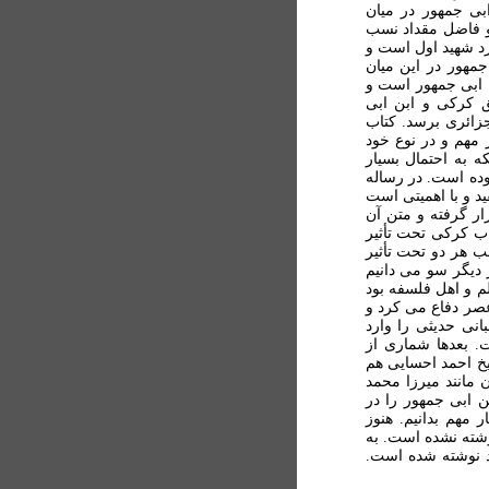
بی جمهور در میان
و فاضل مقداد نسب
گرد شهید اول است و
مهور در این میان
ن ابی جمهور است و
 کرکی و ابن ابی
زائری برسد. کتاب
 مهم و در نوع خود
ه به احتمال بسیار
وده است. در رساله
د و با اهمیتی است
ار گرفته و متن آن
اب کرکی تحت تأثیر
ب هر دو تحت تأثیر
دیگر سو می دانیم
م و اهل فلسفه بود
 عصر دفاع می کرد و
ی حدیثی را وارد
ت. بعدها شماری از
یخ احمد احسایی هم
 مانند میرزا محمد
 ابی جمهور را در
 مهم بدانیم. هنوز
شته نشده است. به
د نوشته شده است.