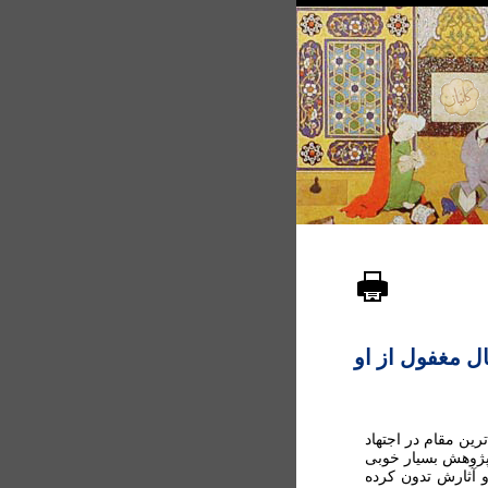
ال مغفول از او
رین مقام در اجتهاد
 پژوهش بسیار خوبی
و آثارش تدون کرده