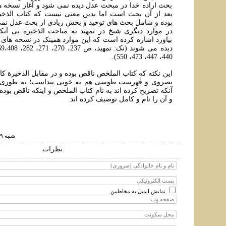
بحث اراده خدا در مبحث عدل دیده نمی شود و آغاز نسخه ه
بعد از آن بحث است اما بدین معنی نیست که کتاب الذخ
بوده و شامل بحث های توحید و بخش زیادی از بحث عدل ن
در موارد دیگری شیخ در تمهید به مباحث الذخیره بی آنک
بیاورد اشاره کرده است که این موارد همینک در نسخه های 
440، 447، 473، 550).
این نکته که کتاب الملخص ناقص بوده و در مقابل الذخیرة ك
بصروى و فهرست طوسى هم به خوبى پیداست؛ به طوری ک
آنکه تصریح کرده اند به نام کتاب الملخص و اینکه ناقص بوده ا
و آن را تام و کامل توصیف کرده اند.
شنبه ۹ مرداد ۱۳۹۵ ساعت ۱۲:۵۸
نظرات
نمایش ایمیل به مخاطبین