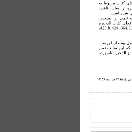
ای کتاب مربوط به
یره از اساس ناقص
می شده است.
ه نامی از الملخص
فعلی کتاب الذخیره
دیده می شوند (نک: تمهید، ص 237، 270، 271، 282، 364،369،408، 424 تا 425،
امل بوده از فهرست
ه این منابع ضمن
ز الذخیرة نام برده