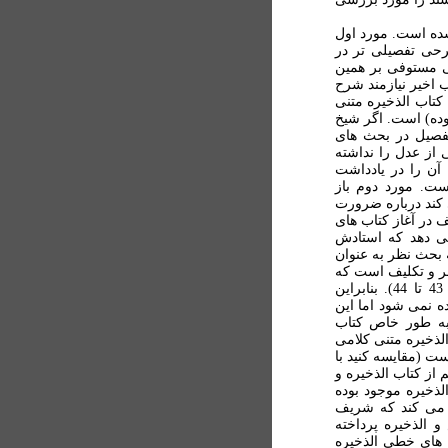
شده است. مورد اول
حی تفصیلی تر در
 مستوفی بر همین
ب اخیر نیازمند شرح
کتاب الذخیره متنی
ده) است. اگر شیخ
تفصیل در بحث های
 از عدل را نداشته
آن را در یادداشت
ت. مورد دوم باز
ند درباره ضرورت
 در آغاز کتاب های
می دهد که استادش
 بحث نظر به عنوان
ظر و تکلیف است که
جایش معمولاً در ابواب عدل تعریف می شده است (ص 43 تا 44). بنابراین
 نمی شود اما این
 به طور خاص کتاب
ذخیره متنی کلامی
ت (مقایسه کنید با
 از کتاب الذخیره و
لذخیره موجود بوده
 می کند که شریف
 الذخیره پرداخته
سخه های خطی الذخیره