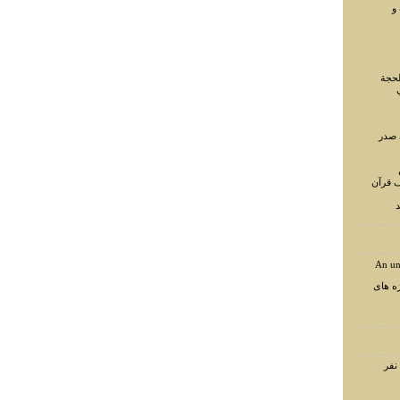
و
لحجة
 صدر
ف قرآن
د
An un
ه های