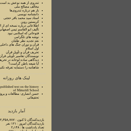
تندروی از همه نوعش بد است 
مخالف مصالح ملی
باز هم درباره تندروی‌ها
دانشنامه نویسی
استاد سيد محمد باقر حجتی
کریستین روبن
اطلاعاتی درباره نسخه ای از ا
تأليف ابو القاسم تيمي اصفهاني
فتوحاتی که اسلامی نبود
نوشه های تلگرامی
نقد تجدید نظر طلبان
قرآن و دوران جنگ های داخلی
اول اسلام
تحريف قرآن و تأويل قرآن
نويسندگان تفاسير تأويلی قرآن
ديدگاهی ساده لوحانه در تحري
آيا شيعه باطن گراست؟
شاهنامه را دستمايه تفرقه نکني
لینک های روزانه
published text on the history
of Māturīdī School
حسن انصاری: مطالعات و پروژ
تحقیقاتی
آمار بازدید
بازدیدکنندگان تا کنون : ۲٫۳۵۸٫۷۸۷ نفر
بازدیدکنندگان امروز : ۱۲۱ نفر
تعداد یادداشت ها : ۲٫۱۴۸