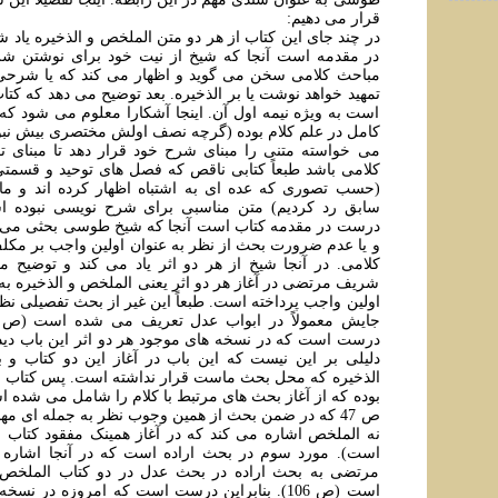
قرار می دهیم:
در چند جای این کتاب از هر دو متن الملخص و الذخیره یاد 
در مقدمه است آنجا که شیخ از نیت خود برای نوشتن شر
مباحث کلامی سخن می گوید و اظهار می کند که یا شرحی
تمهید خواهد نوشت یا بر الذخیره. بعد توضیح می دهد که کتا
است به ویژه نیمه اول آن. اینجا آشکارا معلوم می شود که 
کامل در علم کلام بوده (گرچه نصف اولش مختصری بیش نبو
می خواسته متنی را مبنای شرح خود قرار دهد تا مبنای 
کلامی باشد طبعاً کتابی ناقص که فصل های توحید و قسمتی
(حسب تصوری که عده ای به اشتباه اظهار کرده اند و ما 
سابق رد کردیم) متن مناسبی برای شرح نویسی نبوده اس
درست در مقدمه کتاب است آنجا که شیخ طوسی بحثی می ک
و یا عدم ضرورت بحث از نظر به عنوان اولین واجب بر مکلف
کلامی. در آنجا شیخ از هر دو اثر یاد می کند و توضیح 
شریف مرتضی در آغاز هر دو اثر یعنی الملخص و الذخیره به
اولین واجب پرداخته است. طبعاً این غیر از بحث تفصیلی ن
درست است که در نسخه های موجود هر دو اثر این باب دیده
دلیلی بر این نیست که این باب در آغاز این دو کتاب و
الذخیره که محل بحث ماست قرار نداشته است. پس کتاب ال
بوده که از آغاز بحث های مرتبط با کلام را شامل می شده اس
ص 47 که در ضمن بحث از همین وجوب نظر به جمله ای مهم
نه الملخص اشاره می کند که در آغاز همینک مفقود کتاب ا
است). مورد سوم در بحث اراده است که در آنجا اشاره
مرتضی به بحث اراده در بحث عدل در دو کتاب الملخص و
است (ص 106). بنابراین درست است که امروزه در ن