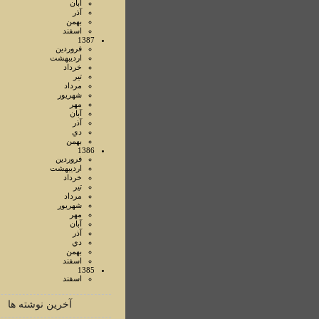
آبان
آذر
بهمن
اسفند
1387
فروردين
ارديبهشت
خرداد
تير
مرداد
شهريور
مهر
آبان
آذر
دي
بهمن
1386
فروردين
ارديبهشت
خرداد
تير
مرداد
شهريور
مهر
آبان
آذر
دي
بهمن
اسفند
1385
اسفند
آخرین نوشته ها