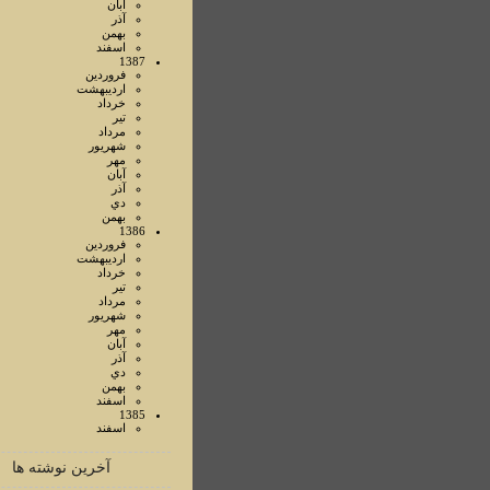
آبان
آذر
بهمن
اسفند
1387
فروردين
ارديبهشت
خرداد
تير
مرداد
شهريور
مهر
آبان
آذر
دي
بهمن
1386
فروردين
ارديبهشت
خرداد
تير
مرداد
شهريور
مهر
آبان
آذر
دي
بهمن
اسفند
1385
اسفند
آخرین نوشته ها