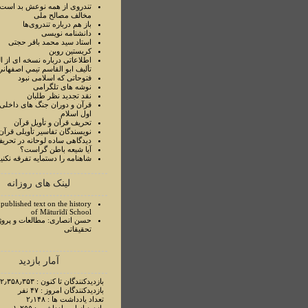
تندروی از همه نوعش بد است 
مخالف مصالح ملی
باز هم درباره تندروی‌ها
دانشنامه نویسی
استاد سيد محمد باقر حجتی
کریستین روبن
اطلاعاتی درباره نسخه ای از ا
تأليف ابو القاسم تيمي اصفهاني
فتوحاتی که اسلامی نبود
نوشه های تلگرامی
نقد تجدید نظر طلبان
قرآن و دوران جنگ های داخلی
اول اسلام
تحريف قرآن و تأويل قرآن
نويسندگان تفاسير تأويلی قرآن
ديدگاهی ساده لوحانه در تحري
آيا شيعه باطن گراست؟
شاهنامه را دستمايه تفرقه نکني
لینک های روزانه
published text on the history
of Māturīdī School
حسن انصاری: مطالعات و پروژ
تحقیقاتی
آمار بازدید
بازدیدکنندگان تا کنون : ۲٫۳۵۸٫۳۵۳ نفر
بازدیدکنندگان امروز : ۴۷ نفر
تعداد یادداشت ها : ۲٫۱۴۸