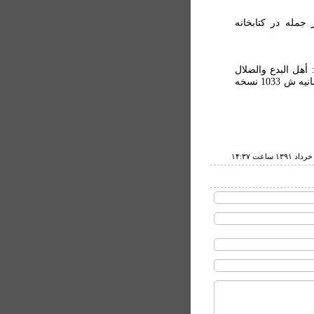
جمله در کتابخانه
 أهل البدع والضلال
في الأصل ستّ فرق ... 242 ب تا 246 ب. در مجموعه سليمانيه ش 1033 نسخه