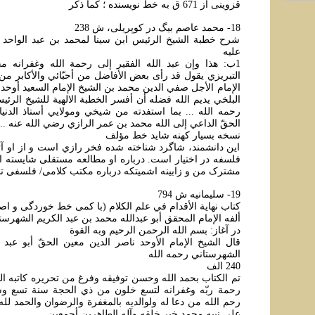
قزوینی از 671 ق به خط نویسنده ؛ کما ذکر
18- محمد عاصم بيگ در کوپريلی، ش 238
شرح خطبة الشيخ الرئيس ابن سينا لمحمد بن عبد الواحد ا
عليه
1ب: هذا وإن عبد الله الفقير إلی رحمة الله وغفرانه م
التبريزي يقول قد رأی بعض الأفاضل من أحبّائي والأکابر من
الإمام الأجل صفي الدين محمد بن الشيخ الإمام السعيد أوحد
البلخي يديم الله فضله أن أفسر الخطبة الالهية للشيخ الرئ
رحمه الله ... بما استفدته من شيخي ومولايي أستاذ الدن
الحقّ الداعي إلی الله محمد بن عمر الرازي رضي الله عنه ..
نسخه بسيار کهنه شايد خط مؤلف
اين دانشمند، شاگرد شناخته شده فخر رازي است و از او آثا
فلسفه در اختيار است. درباره او مطالعه مستقلی شايسته ا
مشترک من و زابينه اشميتکه درباره مکتب کلامی/ فلسفی تب
19- سليمانيه ش 794
کتاب نهاية الأقدام في علم الکلام (با کمی خط خوردگی و اصل
ألفه الإمام المحقق أبو عبدالله محمد بن عبد الکريم الشهرست
در آغاز: بسم الله الرحمن الرحيم وبه القوة
قال الشيخ الإمام الأوحد ناصر الدين معين الحقّ أبو عبد ا
الشهرستاني رحمه الله
240 الف
تم الکتاب بحمد الله وحسن توفيقه وفرغ من تحريره کاتبه ال
رحمة ربّه وغفرانه لتسع خلون من ذي الحجة سنة تسع و
رحم الله من دعا له ولوالديه بالمغفرة والرضوان والحمد لله أ
علی نبيه محمد خير خلقه وآله الطاهرين أجمعين