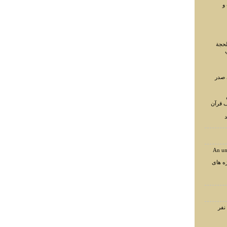
و
لحجة
 صدر
ف قرآن
د
An un
ه های