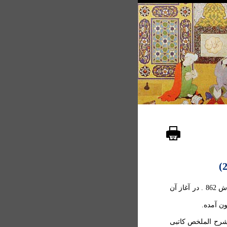
16- الاسرار الخفية علامه در کوپريلی، فاضل احمد پاشا، ش 862 . در آغاز آن
پاشا،ش 889 المنصص فی شرح الملخص کاتبی