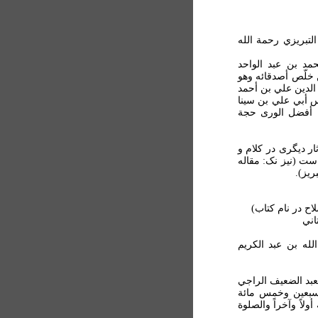
لتبريزي رحمة الله
حمد بن عبد الواحد
 خلّص أصدقائه وهو
 الدين علي بن أحمد
يس أبي علي بن سينا
يا أفضل الوری حجة
ر ديگری در کلام و
ست (نيز نک: مقاله
ريز).
اح در نام کتاب)
اني
لله بن عبد الکريم
عبد الضعيف الراجي
سبعين وخمس مائة
ولاً وآخراً والصلوة