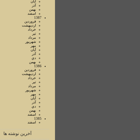
آبان
آذر
بهمن
اسفند
1387
فروردين
ارديبهشت
خرداد
تير
مرداد
شهريور
مهر
آبان
آذر
دي
بهمن
1386
فروردين
ارديبهشت
خرداد
تير
مرداد
شهريور
مهر
آبان
آذر
دي
بهمن
اسفند
1385
اسفند
آخرین نوشته ها