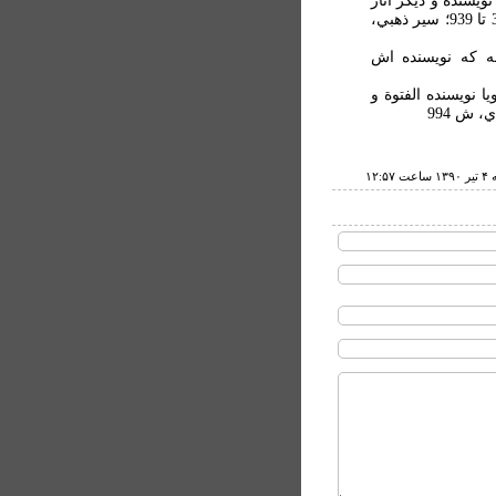
ويسنده و ديگر آثار
او، درگذشته در حدود سال 360ق، نک: تذکرة الحفاظ، 3/938 تا 939؛ سير ذهبي،
 است خاصه که نويسنده اش
ا نويسنده الفتوة و
، ش 994
عت ۱۲:۵۷