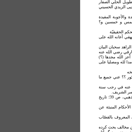
ويل الحلي الصفار
يی الزيدي الحسيني
) السديدة والأجوبة المفيدة
 خمس و خمسين و؟
ي أعانه الله علی
الزاهد سحبان البيان
ارقي رضي الله عنه
أعز الله مجدها (؟)
ا لله ومصليا علی
خه
ر ؟؟ عني جميع ما
الله عنه في رجب سنة
صر الشريف.
درباره الفارقي (د. 564 ق)؛ نک: ذيل ابن الدبيثي، مختصر ذهبي، ص 39؛ تاريخ
ي أنواع الأحکام المنبئة عن
 المعروف بالقصّاب
رق مخالف بحث کرده