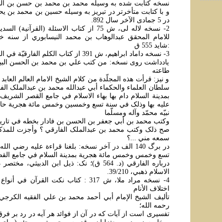
نسخه کتابت شده به وسيله محمد بن محمد بن حسن بن الط
و با کتابت متأخرتر در تبريز به وسيله حسين بن محمد بن يح
در 5 جمادی الآخر سال 892.
2- نسخه لاله لی، ش 75 از کتاب الاسئلة (القرآنية
للامام المحقق عبدالوهاب بن محمد النيسابوري از سنه
:شايد 555 ق
3- نسخه داماد ابراهيم، ش 391 از کتاب الکلم الفارقيّة في الحکم الحقيقيّة
يادداشت روی نسخه: من کتب علي بن محمد بن الحسن البيهق
طاعته
و نيز: قرأت هذه المجلّدة من کلام الشيخ الامام العالم العابد 
سلطان العلماء والحکماء أبي عبدالله محمد بن عبدالملک الف
بمدينة السلام دام بها بهاء الاسلام في جامع القصر الشريف 
عليه بها وذلک في سنة تسع وخمسين وخمس مائة هجرية حامد
نبيّه محمّد وآله ومسلّما
وکتب محمد بن أبي جعفر بن الحسن بن فادار بخطه في تاري
صح ذلک وکتب محمد بن عبدالملک الفارقي ؟ وأجزت للمذکو
سمعه مني ...؟
در برگ 140 الف در آخر نسخه: بلغنا قراءة عليه رضي 
تسع وخمس وخمس مائة هجرية بمدينة السلام في جامع الق
الاسلام ذهبي، 39/210.
4- نسخه مراد ملا، ش 317 : کتاب نکت القرآن ف
اختلاف الأنام
تأليف الشيخ الإمام أبي أحمد محمد بن علي الفقيه الکرجي
رحمه الله؛
تفسيری است از آيات که در آن از فوائد هر آيه در رد بر ف