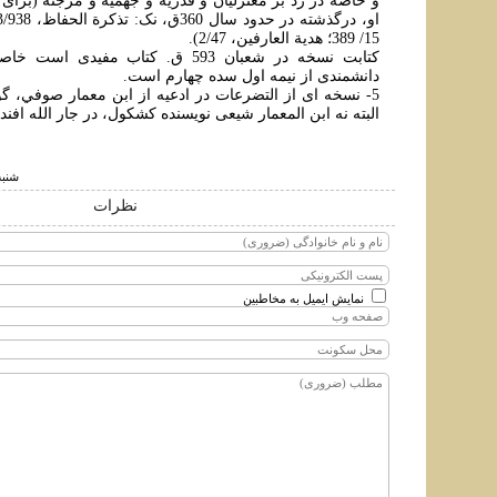
و خاصه در رد بر معتزليان و قدريه و جهمية و مرجئه (برای ن
15/ 389؛ هدية العارفين، 2/47).
کتابت نسخه در شعبان 593 ق. کتاب مفيدی
دانشمندی از نيمه اول سده چهارم است.
5- نسخه ای از التضرعات در ادعيه از ابن معمار صوفي، گوي
البته نه ابن المعمار شيعی نويسنده کشکول، در جار الله افندي
شنبه ۴ تير ۱۳۹۰ سا
نظرات
نمایش ایمیل به مخاطبین