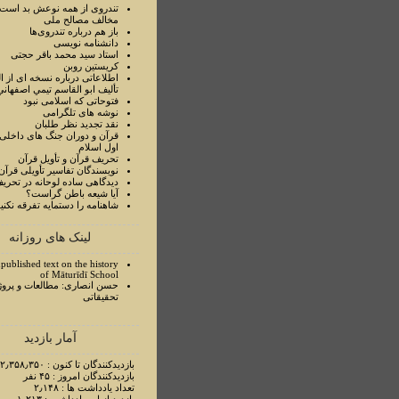
تندروی از همه نوعش بد است 
مخالف مصالح ملی
باز هم درباره تندروی‌ها
دانشنامه نویسی
استاد سيد محمد باقر حجتی
کریستین روبن
اطلاعاتی درباره نسخه ای از ا
تأليف ابو القاسم تيمي اصفهاني
فتوحاتی که اسلامی نبود
نوشه های تلگرامی
نقد تجدید نظر طلبان
قرآن و دوران جنگ های داخلی
اول اسلام
تحريف قرآن و تأويل قرآن
نويسندگان تفاسير تأويلی قرآن
ديدگاهی ساده لوحانه در تحري
آيا شيعه باطن گراست؟
شاهنامه را دستمايه تفرقه نکني
لینک های روزانه
published text on the history
of Māturīdī School
حسن انصاری: مطالعات و پروژ
تحقیقاتی
آمار بازدید
بازدیدکنندگان تا کنون : ۲٫۳۵۸٫۳۵۰ نفر
بازدیدکنندگان امروز : ۴۵ نفر
تعداد یادداشت ها : ۲٫۱۴۸