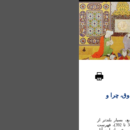
خ صدوق، چرا و
 بسيار بلندتر از
فهرست آثار موجود اوست. نجاشي در رجال خود (ص 389 تا 392)، فهرست
رخی از اين آثار