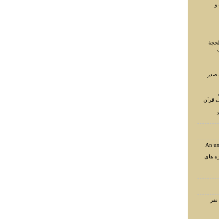
و
لحجة
 صدر
ف قرآن
د
An un
ه های