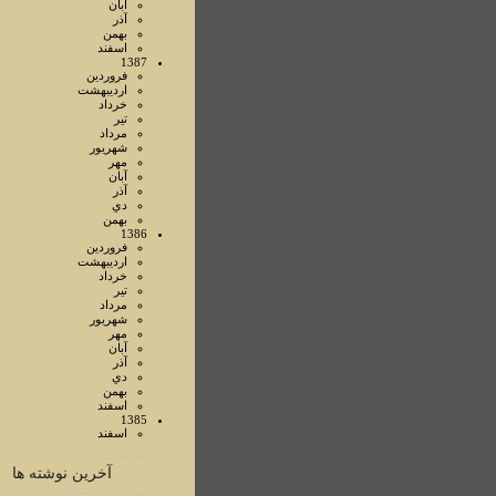
آبان
آذر
بهمن
اسفند
1387
فروردين
ارديبهشت
خرداد
تير
مرداد
شهريور
مهر
آبان
آذر
دي
بهمن
1386
فروردين
ارديبهشت
خرداد
تير
مرداد
شهريور
مهر
آبان
آذر
دي
بهمن
اسفند
1385
اسفند
آخرین نوشته ها