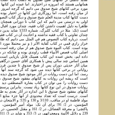
همانهايی هستند که امروزه در اختيارند. اما عمده اين کتابها ا
مورد برخی کتابهای شيخ صدوق می دانيم که گرچه امروز نس
از ميان رفته است، اما روزگاری اين کتابها در اختيار بوده 
دست کتابها کتاب مدينة العلم شيخ صدوق و ديگر کتاب الن
اولی به درستی می دانيم که اين کتاب تا دورانی همچنان 
ظاهرا به دليل اهميت داشتن کتاب فقيه، چندان مورد اقبال 
است (نک: مثلا در کتاب کلبرگ، 
چندان تفاوتی با کتاب فقيه نداشته و احاديث آن در کتاب فق
است. درباره کتاب النصوص هم فی المثل می دانيم که ظاهر
خزاز رازي قمي در کتاب کفاية الأثر ( و نيز محتملا مورد است
بوده است. کتاب النبوة شيخ صدوق هم از ميان رفته است، 
اصلی کتاب قصص الأنبياء قطب راوندي بوده و چنانکه در م
داده ايم، بخش عمده اين کتاب همينک قابل بازيابی است (
همين اساس چند سالی پيش با همکاری آقای حسين درگاهی 
ميان آثار حديثی دوران پس از شيخ صدوق تا چندين قرن 
رواياتی در برخی کتابها ديده می شود که گرچه سند آنه
رسد، اما اين دست روايات در آثار موجود شيخ صدوق ديده 
است که ريشه اين روايات به کتابهای مفقود شيخ صدوق م
دست روايات را می توان در کتاب بشارة المصطفی ديد ا
روايات صدوق در اين نوع کتابها زياد نيست. بنابراين پر
کتابهای مفقود شيخ صدوق تا اين اندازه در آثار بعدی به 
است. درست است که تعداد محدودی از آنها جزء منابع ا
المؤمنين، در 2/ 91؛ برای آن نک: مولد أمير المؤ