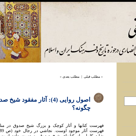
« مطلب قبلی
|
مطلب بعدی »
اصول روايی (4): آثار مفقود شي
چگونه؟
فهرست کتابها و آثار کوچک و بزرگ شيخ صدوق در منابع،
شايد کاملی از کتابهای شيخ صدوق به دست داده است. ب