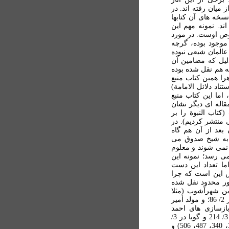
ز ميان رفته اند. در
خه های آن کتابها
اند. نمونه مهم اين
صوص اوست. در مورد
موجود بوده، گرچه
عالمان شيعی نبوده
شماره 333)؛ شايد بدين دليل که مضامين آن
يه هم نقل شده بوده
ا همين کتاب منبع
ناد دلائل الامامة)
اما اين کتاب منبع
قاله ای ديگر نشان
کتاب النبوة را بر
منتشر کرديم). در
بعد از آن هم گاه
ا به شيخ صدوق می
نمی شوند و معلوم
ی رسد؛ نمونه اين
ما تعداد اين دست
سش اين است که چرا
طور محدود نقل شده
بن شهرآشوب (مثلا
مولد فاطمة او در مناقب، 3/110 و 130 و 135؛ و الامتحان در 2/ 86؛ و مولد أمير
منين، بازسازی های احمد
پاکتچی؛ و معرفة الفضائل، در 2/ 161 و مقتل الحسين، در 3/ 214 و گویا در 3/
239 و دلائل الأئمة ومعجزاتهم، در 3/ 353 و شايد در 3/ 311، 340، 487، 506) و