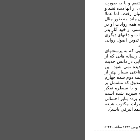
تقيم و يا به صورت
از آنها ديده نشد و
يان رفت، اما عملا
 ماند. به طور مثال
 همه روايات او در
سی از خود آثار پدر
ات و دقتهای ديگری
 تدوين اصول روايی
.
ايی که به پرسشهای
 رساله هايی که از
هايی در دانش حديث
 ديده نمی شود. اين
اختی بسيار بهتر از
يمه دوم سده چهارم
 صدوق که مشتمل بر
 و با سيطره تفکر
ت سپرده شده است
رقي که نجاشي، ص 392 از آن نام برده بنابر احتمالی
يراث مکتوب شيعه
مد البرقي باشد).