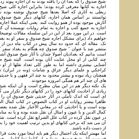
شيخ صدوق را که بعدا آن را يافته بودند به آن اجازه پيوند زده 
اجازه به کتابها معرفی کرده بودند؛ بنابراين اجازه کلی شي
ربطی به آثاری که اصلا بعدها شيخ صدوق نوشته بوده ند
توانستند بر اساس همان اجازه، کتابهای ديگر شيخ صدو
آثارش موجود بوده از همو روايت کنند. يعنی اينکه عملا اجا
اجازه به جميع کتب و اجازه به تمام روايات نويسنده آن کت
است. در اين مورد بعد از اين در اين سلسله مقالات توضيح
خواهيم داد (برای مشکل اجازه شيخ صدوق و سفر او به بغداد
نک: مقاله ای که حدود ده سال پيش در کتاب ماه دين از 
منتشر شد با عنوان " شيخ صدوق چه هنگام به بغداد سفر 
است بدانيم که بغداديان اصولا چندان با آثار شيخ صدوق آشن
چند کتابی از او محل عنايت آنان بوده است. البته شيخ 
آشنايی بيشتری داشته اما به طور کلی تعداد نقلها از او د
کراجکي و علمای ديگر عراق و شامات (ونه در ايران) ت
همچنان زياد نبوده و بيشتر محدود به چند اثر فقهی و يا حدي
های آن چند اثر هم همگی امروزه موجودند.
يک نکته ديگر هم در اين ميان مطرح است و آن اينکه ش
زيادی از احاديث کتابهای خود را در کتابهای ديگر تکرار می 
ای است که اندک تأملی در آثار حديثی شيخ صدوق آن را ن
ظاهرا بيشتر روايات او در کتاب النصوص در کتاب کمال ال
بوده است و يا احاديثی که در معاني الأخبار نقل شده بعضا 
کمال الدين و يا عيون و امثال آن نقل شده بوده و يا به منا
در عيون نقل کرده در کتاب علل الشرايع نقل کرده است. ش
آن می شد که برخی کتابهای او بدين ترتيب اهميت خود را به 
از دست داده باشند.
اما مهمتر اينکه يک احتمال ديگر هم بايد اينجا مورد بحث قرار
فهرست آثار شيخ صدوق، شماری از کتابها تنها کتابهايی ه