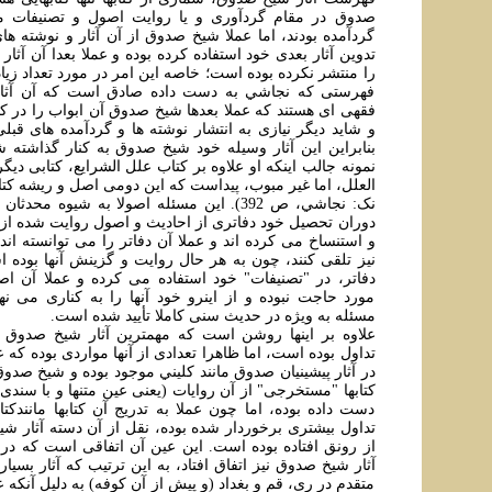
صدوق در مقام گردآوری و يا روايت اصول و تصنيفات مت
گردآمده بودند، اما عملا شيخ صدوق از آن آثار و نوشته ها
تدوين آثار بعدی خود استفاده کرده بوده و عملا بعدا آن آثار 
را منتشر نکرده بوده است؛ خاصه اين امر در مورد تعداد زيادی
فهرستی که نجاشي به دست داده صادق است که آن آثار
فقهی ای هستند که عملا بعدها شيخ صدوق آن ابواب را در کت
و شايد ديگر نيازی به انتشار نوشته ها و گردآمده های قب
بنابراين اين آثار وسيله خود شيخ صدوق به کنار گذاشته 
نمونه جالب اينکه او علاوه بر کتاب علل الشرايع، کتابی ديگر
العلل، اما غير مبوب، پيداست که اين دومی اصل و ريشه کت
نک: نجاشي، ص 392). اين مسئله اصولا به شيوه مح
دوران تحصيل خود دفاتری از احاديث و اصول روايت شده از
و استنساخ می کرده اند و عملا آن دفاتر را می توانسته اند
نيز تلقی کنند، چون به هر حال روايت و گزينش آنها بوده اس
دفاتر، در "تصنيفات" خود استفاده می کرده و عملا آن اص
مورد حاجت نبوده و از اينرو خود آنها را به کناری می نها
مسئله به ويژه در حديث سنی کاملا تأييد شده است.
علاوه بر اينها روشن است که مهمترين آثار شيخ صدوق ب
تداول بوده است، اما ظاهرا تعدادی از آنها مواردی بوده که عي
در آثار پيشينيان صدوق مانند کليني موجود بوده و شيخ صدو
کتابها "مستخرجی" از آن روايات (يعنی عين متنها و با سندی 
دست داده بوده، اما چون عملا به تدريج آن کتابها مانندکتا
تداول بيشتری برخوردار شده بوده، نقل از آن دسته آثار 
از رونق افتاده بوده است. اين عين آن اتفاقی است که در م
آثار شيخ صدوق نيز اتفاق افتاد، به اين ترتيب که آثار بسي
متقدم در ری، قم و بغداد (و پيش از آن کوفه) به دليل آنکه 