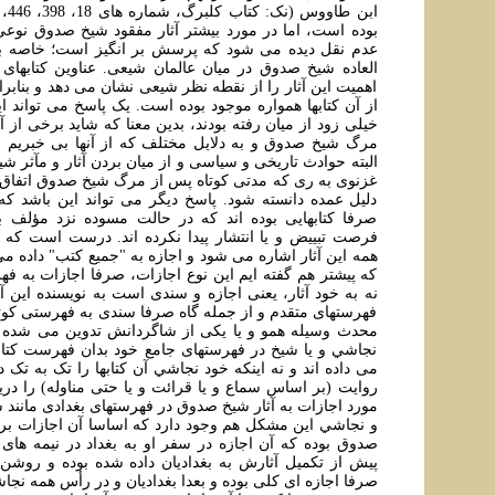
بوده است، اما در مورد بيشتر آثار مفقود شيخ صدوق نوعی
عدم نقل ديده می شود که پرسش بر انگيز است؛ خاصه به
العاده شيخ صدوق در ميان عالمان شيعی. عناوين کتابها
اهميت اين آثار را از نقطه نظر شيعی نشان می دهد و بنابرا
از آن کتابها همواره موجود بوده است. يک پاسخ می تواند اي
خيلی زود از ميان رفته بودند، بدين معنا که شايد برخی از آن
مرگ شيخ صدوق و به دلايل مختلف که از آنها بی خبريم از
البته حوادث تاريخی و سياسی و از ميان بردن آثار و مآثر ش
غزنوی به ری که مدتی کوتاه پس از مرگ شيخ صدوق اتفاق ا
دليل عمده دانسته شود. پاسخ ديگر می تواند اين باشد که ت
صرفا کتابهايی بوده اند که در حالت مسوده نزد مؤلف بود
فرصت تبييض و يا انتشار پيدا نکرده اند. درست است که 
همه اين آثار اشاره می شود و اجازه به "جميع کتب" داده می
که پيشتر هم گفته ايم اين نوع اجازات، صرفا اجازات به فه
نه به خود آثار، يعنی اجازه و سندی است به نويسنده اين آث
فهرستهای متقدم و از جمله گاه صرفا سندی به فهرستی کوتاه
محدث وسيله همو و يا يکی از شاگردانش تدوين می شده و 
نجاشي و يا شيخ در فهرستهای جامع خود بدان فهرست کتابه
می داده اند و نه اينکه خود نجاشي آن کتابها را تک به تک دي
روايت (بر اساس سماع و يا قرائت و يا حتی مناوله) را دري
مورد اجازات به آثار شيخ صدوق در فهرستهای بغدادی مانند 
و نجاشي اين مشکل هم وجود دارد که اساسا آن اجازات بر 
صدوق بوده که آن اجازه در سفر او به بغداد در نيمه ها
پيش از تکميل آثارش به بغداديان داده شده بوده و روشن
صرفا اجازه ای کلی بوده و بعدا بغداديان و در رأس همه نج