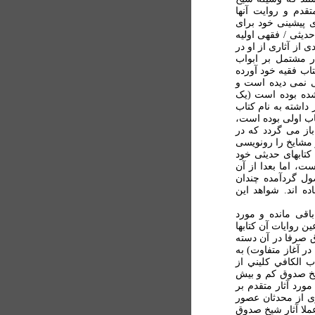
قدم و روايت آنها
ی پيشينی خود برای
حديثی / فقهی اوليه
 از آثاری از او در
 مشتمل بر ابواب
اب فقيه خود آورده
لی نمی ديده است و
شده بوده است (يک
 داشته به نام کتاب
اب اولی بوده است،
دثان باز می گردد که در
 مشايخ را رونويسی
 کتابهای حديثی خود
ت، اما بعدا از آن
ول گردآمده چندان
ده اند. شواهد اين
اقی مانده و مورد
ن روايات آن کتابها
ق صرفا در آن دسته
در آغاز متفاوت) به
ب الکافي کليني از
شيخ صدوق کم و بيش
ورد آثار متقدم بر
اری از محدثان عصور
عملا آثار شيخ صدوق