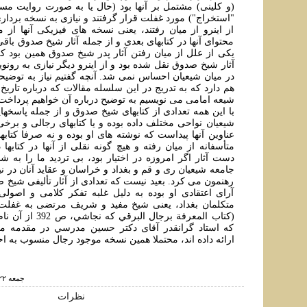
(و کلينی) مشتمل بر آنها بود (حال يا به صورت روايت مس
"استخراج") مورد غفلت قرار گرفتند و نيازی به نسخه برداری 
از اينرو از ميان رفتند، يعنی نسخه های فيزيکی آنها از م
محتوای آنها در کتابهای بعدی و از جمله آثار شيخ صدوق باقی
يکی از علل از ميان رفتن آثار پدر شيخ صدوق همين بود که
آثار شيخ صدوق نقل شده بود و از اينرو ديگر نيازی به رونوي
در ميان شيعيان احساس نمی شد. آنچه گفتيم نياز به توضيح
هم دارد که به تدريج در اين سلسله مقالات که درباره تاريخ
شيعه امامی می نويسيم به توضيح درباره آن خواهيم پرداخت
با اين همه تعدادی از کتابهای شيخ صدوق و از جمله پاسخه
شيعيان نواحی مختلف داده بوده و يا کتابهای رجالی و برخی
عناوين آنها پيداست که نوشته های او بوده و نه صرفا کتاب
متأسفانه از ميان رفته و هيچ گونه نقلی از آنها در کتابها
دست آثار اگر امروزه در اختيار بود، بی ترديد ما را به شن
جامعه شيعيان ری و قم و بغداد و خراسان و عقايد آنان در ن
رهنمون می کرد. بعيد نيست که تعدادی از آثار تأليفی شيخ
آرای اعتقادی او بوده به دليل غلبه تفکر کلامی و اصولی
متکلمان بغداد، يعنی شيخ مفيد و شريف مرتضی به غفل
(کتاب المعرفة برجال الب
که استاد گرانقدر آقای دکتر حسين مدرسي در مقدمه م
ارائه داده اند، محتملا همين نسخه موجود رجال منسوب به اح
جمعه ۲۲ بهمن ۱۳۸۹ ساعت ۱۶:۴۴
نظرات