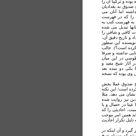
بوده و ترکيبا آن را
خ صدوق به بغداديان
اشته اما آنان می
ق را که در فهرست
زه به فهرست کتب به
ابها تبديل می شده
ات کافی و شافی را
 و تاريخ دقيق آن،
نويسنده اين سطور
کرده است؟). جالب
ايی نداشته و صرفا
طوسي در اين ميان
ر آثار شيخ مفيد و
ا يکی دو سده بعد
ثی وی بوده که نسخه
يخ صدوق عملا بخش
کرده است؛ اين نکته
شان می دهد، مثلا
دين نيز روايت شده
عينا در خصال و يا
سبت، احاديثی را که
ايد همين امر موجب
دليل تکرار احاديث
 گيرد و آن اينکه در
ستند که وسيله شيخ