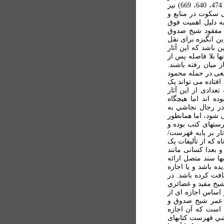
ابن طاووس (نک: کتاب کلبرگ، شماره های 18، 398، 446، 474، 640، 669) نيز
 سکوت در منابع و
 دليل اهميت فوق
ی مفقود شيخ صدوق
ين انگيزه برای نقل
ن باشد که اين آثار
ها بلا فاصله پس از
 ميان رفته باشند.
يعی در حمله محمود
فتاده می تواند يک
عدادی از اين آثار
ه اند اما هيچگاه
در رجال نجاشي به
 شود، اما همانطور
رستهای کتب بوده و
ار بر پايه فهرست/
 که از تأليفات يک
بعدا کسانی مانند
ا سند متصل ارائه
ده باشد و يا اجازه
افت کرده باشد. در
شيخ مفيد و غضائري
اساس اجازه ای از
ی عمر شيخ صدوق و
 است که آن اجازه
اشي فهرست کتابهای