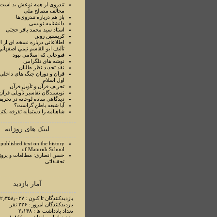
تندروی از همه نوعش بد است 
مخالف مصالح ملی
باز هم درباره تندروی‌ها
دانشنامه نویسی
استاد سيد محمد باقر حجتی
کریستین روبن
اطلاعاتی درباره نسخه ای از ا
تأليف ابو القاسم تيمي اصفهاني
فتوحاتی که اسلامی نبود
نوشه های تلگرامی
نقد تجدید نظر طلبان
قرآن و دوران جنگ های داخلی
اول اسلام
تحريف قرآن و تأويل قرآن
نويسندگان تفاسير تأويلی قرآن
ديدگاهی ساده لوحانه در تحري
آيا شيعه باطن گراست؟
شاهنامه را دستمايه تفرقه نکني
لینک های روزانه
published text on the history
of Māturīdī School
حسن انصاری: مطالعات و پروژ
تحقیقاتی
آمار بازدید
بازدیدکنندگان تا کنون : ۲٫۳۵۸٫۰۳۷ نفر
بازدیدکنندگان امروز : ۲۲۶ نفر
تعداد یادداشت ها : ۲٫۱۴۸