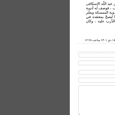
عبد اللّه الإسكافى
ب ، فوصف له أدوية
أدوية الممسكة ويضّر
ا ليصحّ بمعتقده في
لذّرب عليه ، وكان