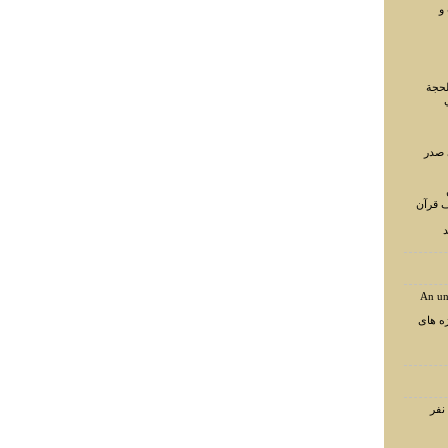
و
لحجة
 صدر
ف قرآن
د
An un
ه های