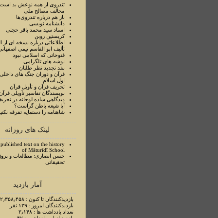
تندروی از همه نوعش بد است 
مخالف مصالح ملی
باز هم درباره تندروی‌ها
دانشنامه نویسی
استاد سيد محمد باقر حجتی
کریستین روبن
اطلاعاتی درباره نسخه ای از ا
تأليف ابو القاسم تيمي اصفهاني
فتوحاتی که اسلامی نبود
نوشه های تلگرامی
نقد تجدید نظر طلبان
قرآن و دوران جنگ های داخلی
اول اسلام
تحريف قرآن و تأويل قرآن
نويسندگان تفاسير تأويلی قرآن
ديدگاهی ساده لوحانه در تحري
آيا شيعه باطن گراست؟
شاهنامه را دستمايه تفرقه نکني
لینک های روزانه
published text on the history
of Māturīdī School
حسن انصاری: مطالعات و پروژ
تحقیقاتی
آمار بازدید
بازدیدکنندگان تا کنون : ۲٫۳۵۸٫۴۵۸ نفر
بازدیدکنندگان امروز : ۱۲۹ نفر
تعداد یادداشت ها : ۲٫۱۴۸