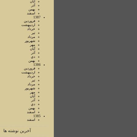
آبان
آذر
بهمن
اسفند
1387
فروردين
ارديبهشت
خرداد
تير
مرداد
شهريور
مهر
آبان
آذر
دي
بهمن
1386
فروردين
ارديبهشت
خرداد
تير
مرداد
شهريور
مهر
آبان
آذر
دي
بهمن
اسفند
1385
اسفند
آخرین نوشته ها