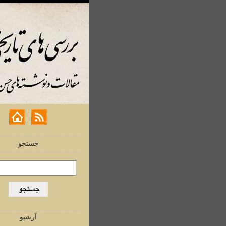
جستجو
آرشیو