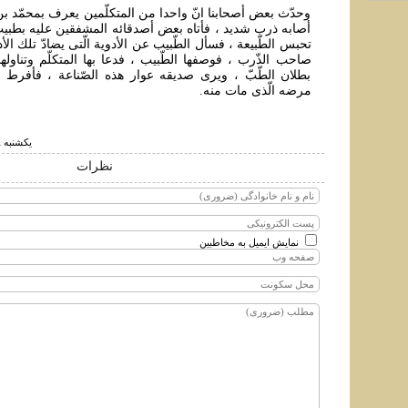
وحدّث بعض أصحابنا انّ واحدا من المتكلّمين يعرف بمحمّد بن 
أصابه ذرب شديد ، فأتاه بعض أصدقائه المشفقين عليه بطبي
تحبس الطّبيعة ، فسأل الطّبيب عن الأدوية الّتى يضادّ تلك ال
صاحب الذّرب ، فوصفها الطّبيب ، فدعا بها المتكلّم وتناوله
بطلان الطّبّ ، ويرى صديقه عوار هذه الصّناعة ، فأفرط ا
مرضه الّذى مات منه.
يكشنبه ۱۸ دي ۱۴۰۱ ساعت ۱۲:۲۸
نظرات
نمایش ایمیل به مخاطبین