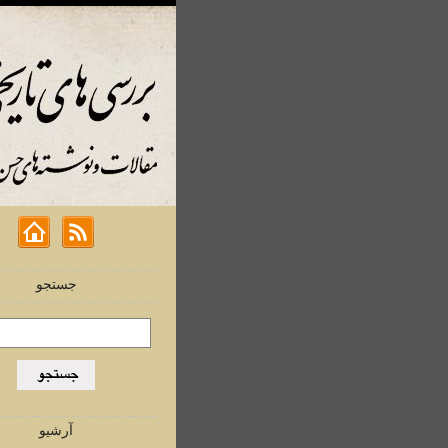
جستجو
آرشیو