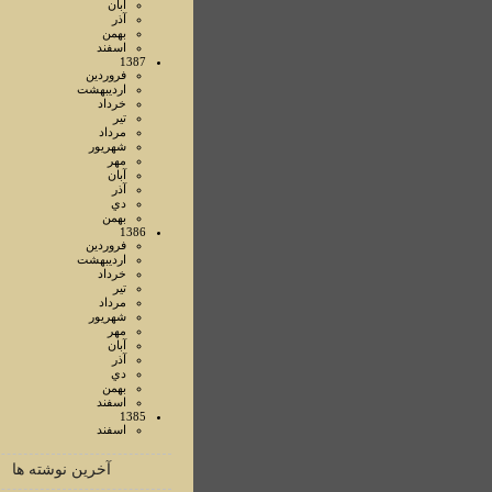
آبان
آذر
بهمن
اسفند
1387
فروردين
ارديبهشت
خرداد
تير
مرداد
شهريور
مهر
آبان
آذر
دي
بهمن
1386
فروردين
ارديبهشت
خرداد
تير
مرداد
شهريور
مهر
آبان
آذر
دي
بهمن
اسفند
1385
اسفند
آخرین نوشته ها