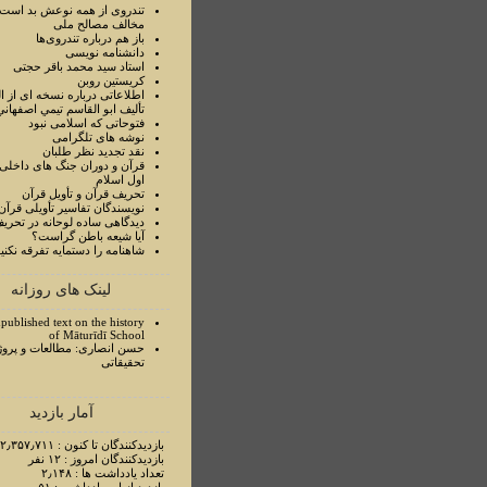
تندروی از همه نوعش بد است 
مخالف مصالح ملی
باز هم درباره تندروی‌ها
دانشنامه نویسی
استاد سيد محمد باقر حجتی
کریستین روبن
اطلاعاتی درباره نسخه ای از ا
تأليف ابو القاسم تيمي اصفهاني
فتوحاتی که اسلامی نبود
نوشه های تلگرامی
نقد تجدید نظر طلبان
قرآن و دوران جنگ های داخلی
اول اسلام
تحريف قرآن و تأويل قرآن
نويسندگان تفاسير تأويلی قرآن
ديدگاهی ساده لوحانه در تحري
آيا شيعه باطن گراست؟
شاهنامه را دستمايه تفرقه نکني
لینک های روزانه
published text on the history
of Māturīdī School
حسن انصاری: مطالعات و پروژ
تحقیقاتی
آمار بازدید
بازدیدکنندگان تا کنون : ۲٫۳۵۷٫۷۱۱ نفر
بازدیدکنندگان امروز : ۱۲ نفر
تعداد یادداشت ها : ۲٫۱۴۸