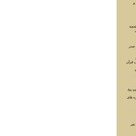
و
لحجة
 صدر
ف قرآن
د
An un
ه های