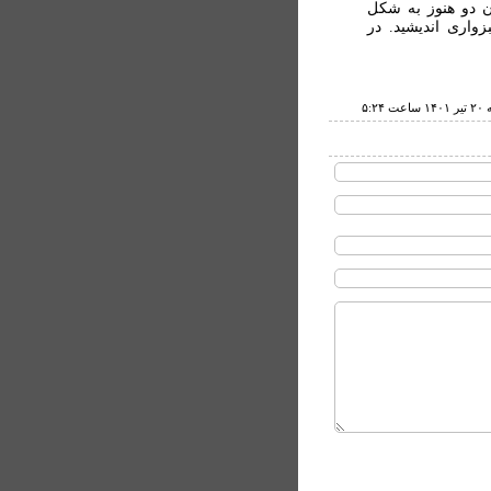
ن دو هنوز به شکل
واری اندیشید. در
ت ۵:۲۴