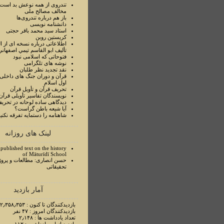
تندروی از همه نوعش بد است 
مخالف مصالح ملی
باز هم درباره تندروی‌ها
دانشنامه نویسی
استاد سيد محمد باقر حجتی
کریستین روبن
اطلاعاتی درباره نسخه ای از ا
تأليف ابو القاسم تيمي اصفهاني
فتوحاتی که اسلامی نبود
نوشه های تلگرامی
نقد تجدید نظر طلبان
قرآن و دوران جنگ های داخلی
اول اسلام
تحريف قرآن و تأويل قرآن
نويسندگان تفاسير تأويلی قرآن
ديدگاهی ساده لوحانه در تحري
آيا شيعه باطن گراست؟
شاهنامه را دستمايه تفرقه نکني
لینک های روزانه
published text on the history
of Māturīdī School
حسن انصاری: مطالعات و پروژ
تحقیقاتی
آمار بازدید
بازدیدکنندگان تا کنون : ۲٫۳۵۸٫۳۵۳ نفر
بازدیدکنندگان امروز : ۴۷ نفر
تعداد یادداشت ها : ۲٫۱۴۸