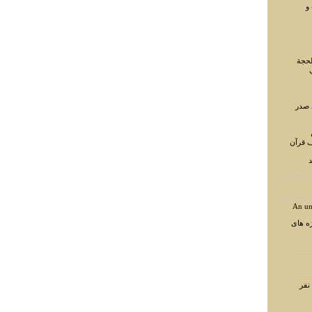
و
لحجة
 صدر
ف قرآن
د
An un
ه های