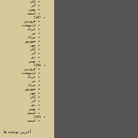
آبان
آذر
بهمن
اسفند
1387
فروردين
ارديبهشت
خرداد
تير
مرداد
شهريور
مهر
آبان
آذر
دي
بهمن
1386
فروردين
ارديبهشت
خرداد
تير
مرداد
شهريور
مهر
آبان
آذر
دي
بهمن
اسفند
1385
اسفند
آخرین نوشته ها