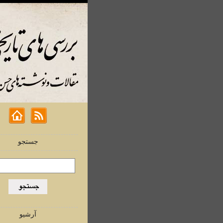
جستجو
آرشیو