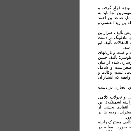
توجه قرار گرفته و
ترين آنها بايد به
مل صاعد بن احمد
ه بن زيد العنسي و
حريش تأليف ضرار بن
د مادلونگ در دست
لمقالات تأليف ابو
 شد.
و غيبت و بازتابهای
خ طوسي؛ تأليف حسن
سازی شده از ميان
 صغراست و شامل
ت، غيبت، وکالت و
اقفه که انتشار آن
سن انصاری در دست
سي و تحولات کلامی
ينه اشميتکه). اين
انتقادی بخشی از
تزلی، رديه ها بر
من.
تأليف مشترک زابينه
ه صورت مقاله در