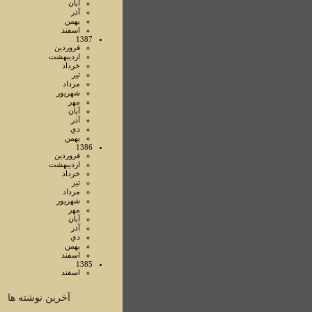
آبان
آذر
بهمن
اسفند
1387
فروردين
ارديبهشت
خرداد
تير
مرداد
شهريور
مهر
آبان
آذر
دي
بهمن
1386
فروردين
ارديبهشت
خرداد
تير
مرداد
شهريور
مهر
آبان
آذر
دي
بهمن
اسفند
1385
اسفند
آخرین نوشته ها