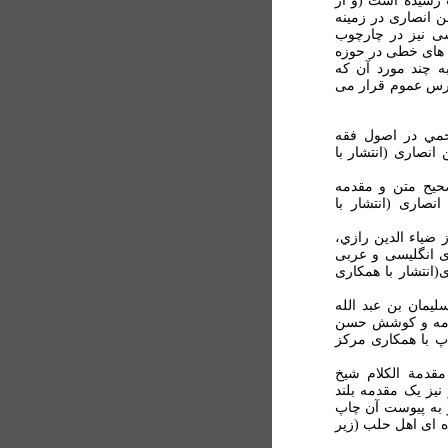
پ رسيده است (و از
ن انصاری در زمينه
شی نيز در چارچوب
ه های خطی در حوزه
ه چند مورد آن که
سترس عموم قرار می
احمي در اصول فقه
انصاری (انتشار با
صحيح متن و مقدمه
صاری (انتشار با
 ضياء الدين رازي،
ی انگليسی و عربی
انتشار با همکاری
يمان بن عبد الله
قدمه و کوشش حسن
پ با همکاری مرکز
دمة الکلام شيخ
يز يک مقدمه بلند
 به پيوست آن چاپ
 ای اهل حلب (زير