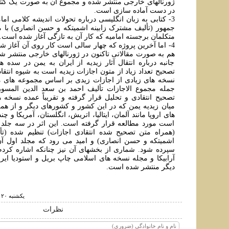
ژورنالهای خارجی منتشر شده و مجموع آن به صورت يک کتاب
در دست آماده سازی است.
3- کتابی به زبان انگليسی درباره تحولات انديشه کلامی اما
جمهور (تأليف مشترک زابينه اشميتکه و حسن انصاری) با م
متکلمان برجسته اماميه که کار آن به تازگی آغاز شده است.
4- اما آخرين پروژه که چهار سالی است کار روی آن آغاز شد
هم به صورت مقالاتی تاکنون در ژورنالهای خارجی منتشر ش
جانبه درباره انتقال آثار زيديه از ايران به يمن در سده ه
تصحيح تعداد زياد از متون اجازات زيديه است به شيوه انتقا
نسخه های زيادی از اجازات زيدی بر اساس مجموعه های م
جمله مجموع الاجازات تأليف احمد بن سعد الدين المسو
تصحيح انتقادی و تحليل قرار گرفته و تقريباً عمده نسخه ه
ميان زيديه يمن که در اين کشور و کشورهای ديگر و از همه 
های اروپا مانند آلمان، ايتاليا، اتريش، انگلستان، آمريکا و 
است مورد مطالعه قرار گرفته است. اين اثر در سه جلد و
(همراه متن تصحيح شده انتقادی اجازات) تنظيم شده (تأ
اشميتکه و حسن انصاری) و اميد می رود که مجلد اول آن
سپرده شود. شماری از بخشهای آن نيز چنانکه اشاره کردم،
آرابيکا و مجله نسخه های اسلامی چاپ بريل و استوديا ايرا
ديگر منتشر شده است.
يكشنبه ۲۰ اسفند ۱۳۹۱ ساعت ۱۸:۱۶
نظرات