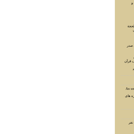
و
لحجة
 صدر
ف قرآن
د
An un
ه های