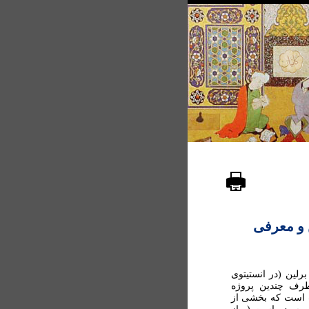
ن و معرفی
رلين (در انستيتوی
طرف چندين پروژه
ست است که بخشی از