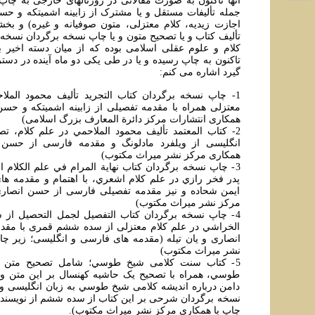
آنها تاکنون به صورت مقالاتی در ژورنالهای خارجی به چا
جمله تأليفات مستقل و يا مشترک از زابينه اشميتکه و حس
اجازت زيديه، کلام معتزلی، متون صوفيانه و غيره) و بخ
تأليف کتاب و يا تصحيح متون و يا چاپ نسخه برگردان نسخ
کلام و علوم عقلی اسلامی بوده که از ميان دسته اخير ب
تاکنون به چاپ رسيده و يا در طی يکی دو ماه آينده در د
گيرد اشاره می کنم:
1- چاپ نسخه برگردان کتاب التجريد تأليف محمود المل
معتزلی همراه با مقدمه تفصيلی از زابينه اشميتکه و حسن 
همکاری انتشارات مرکز دائرة المعارف بزرگ اسلامی)
2- کتاب المعتمد تأليف محمود الملاحمي در علم کلام، ت
انگليسی از ويلفرد مادلونگ و مقدمه فارسی از حسن ان
همکاری مرکز نشر ميراث مکتوب)
3- چاپ نسخه برگردان کتاب نهاية المرام في علم الکلام از
پدر فخر رازي در علم کلام اشعري، با اهتمام و مقدمه ها
ايمن شحاده و نيز مقدمه تفصيلی فارسی از حسن انصاری(
مرکز نشر ميراث مکتوب)
4- چاپ نسخه برگردان کتاب التفصيل لجمل التحصيل از سل
الخراشي در علم کلام معتزلی از سده ششم قمری با م
انصاری و يان تيله (مقدمه های فارسی و انگليسی؛ زير چا
نشر ميراث مکتوب)
5- کتاب سنت کلامی شيخ طوسي؛ شامل تصحيح متن مق
طوسي، همراه با تصحيح يک حاشيه کهنسال بر اين متن و ن
دامن درباره انديشه کلامی شيخ طوسي به زبان انگليسی و
نسخه برگردان شرحی بر اين کتاب از سده ششم از نويسنده
چاپ با همکاری مرکز نشر ميراث مکتوب).