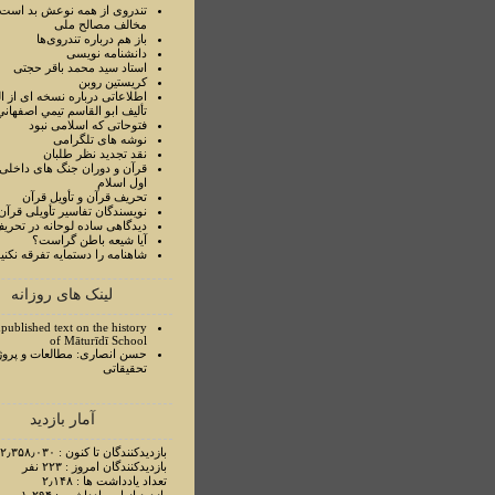
تندروی از همه نوعش بد است 
مخالف مصالح ملی
باز هم درباره تندروی‌ها
دانشنامه نویسی
استاد سيد محمد باقر حجتی
کریستین روبن
اطلاعاتی درباره نسخه ای از ا
تأليف ابو القاسم تيمي اصفهاني
فتوحاتی که اسلامی نبود
نوشه های تلگرامی
نقد تجدید نظر طلبان
قرآن و دوران جنگ های داخلی
اول اسلام
تحريف قرآن و تأويل قرآن
نويسندگان تفاسير تأويلی قرآن
ديدگاهی ساده لوحانه در تحري
آيا شيعه باطن گراست؟
شاهنامه را دستمايه تفرقه نکني
لینک های روزانه
published text on the history
of Māturīdī School
حسن انصاری: مطالعات و پروژ
تحقیقاتی
آمار بازدید
بازدیدکنندگان تا کنون : ۲٫۳۵۸٫۰۳۰ نفر
بازدیدکنندگان امروز : ۲۲۳ نفر
تعداد یادداشت ها : ۲٫۱۴۸