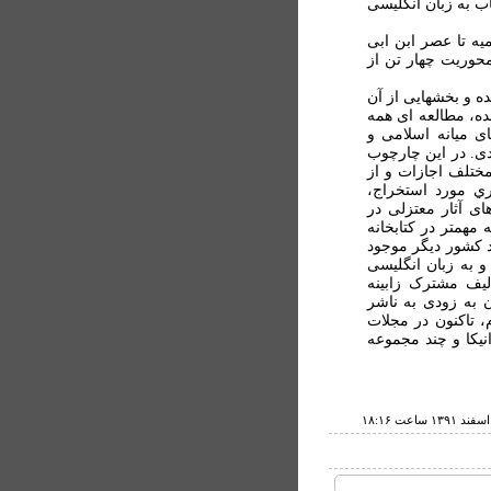
 به زبان انگليسی
ميه تا عصر ابن ابی
حوريت چهار تن از
ه و بخشهايی از آن
ده، مطالعه ای همه
ای ميانه اسلامی و
دی. در اين چارچوب
ختلف اجازات و از
ري مورد استخراج،
ای آثار معتزلی در
مهمتر در کتابخانه
چند کشور ديگر موجود
 به زبان انگليسی
ليف مشترک زابينه
 به زودی به ناشر
 تاکنون در مجلات
نيکا و چند مجموعه