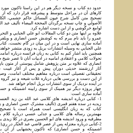
حدود ده کتاب و نسخه ديگر هم در اين راستا تاکنون مورد 
کارهای آن در مراحل متوسط و پيشرفته قرار دارد که از مهم
تصحيح متن کامل شرح عيون المسائل حاکم جشمي، الکا
الأصولي و چاپ نسخه برگردان المحجة البيضاء تأليف عبد الل
لوامع خرگوشي و از اين دست اشاره کرد.
علاوه بر اينها متن دو کتاب المقالات ابو علي الجبايي و الت
عمرو را بايد نام ببرم که به کوشش حسن انصاری و ويلفر
آماده سازی نهايی است و در اين ميان در گام نخست، کتاب ا
علي الجبايي به وسيله انتشارات بريل به زودی منتشر خواهد
همچنين بايد اشار کنم به کتابی به زبان فرانسه درباره امامت 
تحولات کلامی و اعتقادی اماميه در ادبيات آنان تا عصر شي
انصاری که علاوه بر متن پژوهش شامل پيوستی از متون باز
آثار ارزشمند حديثی دوران پيش و پس از آغاز غيبت
تحقيقاتی تفصيلی است درباره مفاهيم مختلف امامت، وصي
از اين دست و بررسی هايی درباره غلات شيعه و نيز گروه و
در آينده نزديک از سوی انتشارات بريل انجام خواهد شد.
چهار پروژه ديگر نيز همينک از سوی زابينه اشميتکه و ح
آماده سازی است:
1- کتابی درباره انديشه های کلامی عبد الله بن زيد العن
زيديه در سده هفتم قمری (تأليف مشترک حسن انصاری و زاب
کتاب که به زبان انگليسی است همراه است با تصحيح 
مهمترين رساله های کلامی و جدلی عنسي درباره کلام مع
مطرفيه و ورود انديشه های ابو الحسين بصري در کلا زيدی ي
2-کتابی درباره معتزله پس از عصر قاضي عبد الجبّار در ري(
اشميتکه و حسن انصاری) که تاکنون بخشهايی از آن ب