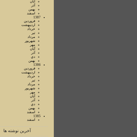
آبان
آذر
بهمن
اسفند
1387
فروردين
ارديبهشت
خرداد
تير
مرداد
شهريور
مهر
آبان
آذر
دي
بهمن
1386
فروردين
ارديبهشت
خرداد
تير
مرداد
شهريور
مهر
آبان
آذر
دي
بهمن
اسفند
1385
اسفند
آخرین نوشته ها