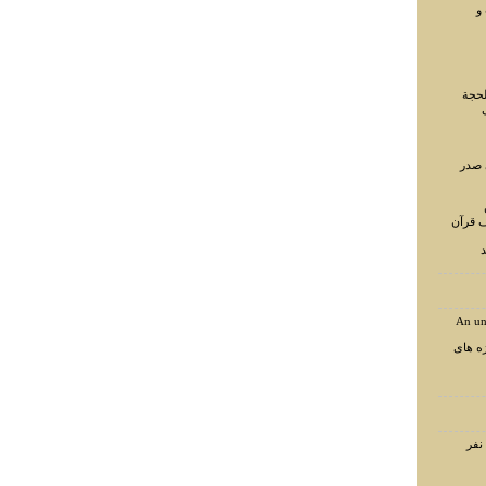
و
لحجة
 صدر
ف قرآن
د
An un
ه های