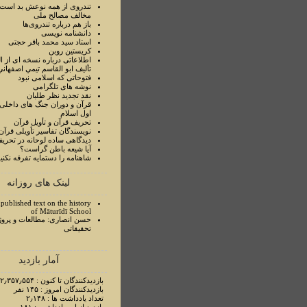
تندروی از همه نوعش بد است 
مخالف مصالح ملی
باز هم درباره تندروی‌ها
دانشنامه نویسی
استاد سيد محمد باقر حجتی
کریستین روبن
اطلاعاتی درباره نسخه ای از ا
تأليف ابو القاسم تيمي اصفهاني
فتوحاتی که اسلامی نبود
نوشه های تلگرامی
نقد تجدید نظر طلبان
قرآن و دوران جنگ های داخلی
اول اسلام
تحريف قرآن و تأويل قرآن
نويسندگان تفاسير تأويلی قرآن
ديدگاهی ساده لوحانه در تحري
آيا شيعه باطن گراست؟
شاهنامه را دستمايه تفرقه نکني
لینک های روزانه
published text on the history
of Māturīdī School
حسن انصاری: مطالعات و پروژ
تحقیقاتی
آمار بازدید
بازدیدکنندگان تا کنون : ۲٫۳۵۷٫۵۵۴ نفر
بازدیدکنندگان امروز : ۱۴۵ نفر
تعداد یادداشت ها : ۲٫۱۴۸