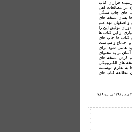
سيده هزاران کتاب
 در مطالعات اهل
اب های چاپ سنگی
ها بسان نسخه های
 و اصفهان مهد علم
دوران توفيق اين را
اری از اين کتاب ها
 کتاب ها چاپ های
و اجتماع و سياست
يد همتی شود برای
آسان تر به محتوای
هم کردن نسخه های
خه های الکترونيکی
 جا به نظرم مؤسسه
ن مطالعه کتاب های