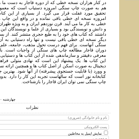
در کنار هزاران نسخه خطی که از دوره قاجار به دست ما ر
هم به صورت چاپ سنگی امروزه دستياب است که معمولا
تحقيق مورد غفلت قرار می گيرد. از بسياری از اين کت
امروزه نسخه ای خطی باقی نمانده و در واقع اين چاپ 
خطی به کار ما می آيند. قرن نوزدهم ايران و به ويژه طهران
و دانش و نويسندگی بود و بسياری از علما و نويسندگان اين 
داشتند که کتاب های خود را به طبع حجری منتشر کنند. از بسي
ديگر نسخه ای خطی باقی نيست و تنها راه دستيابی به آن
سنگی آنهاست. برای فهم درست تحول مذهب، جامعه، علم 
دوران قاجار مطالعه چاپ های سنگی از واجبات است. با
معرفی دقيقتر و سازماندهی شده از اين کتاب ها و دستيابی 
این کتاب ها. يک پيشنهاد اين است که نهادی متولی فرا
ديجيتال به صورت اسکن از اصل کتاب ها و همچنين ارائه نس
و وورد (با قابليت جستجوی پيشرفته) از آنها شود. بهترين
کتابخانه نور است که سالهاست تجربه اين کار را دارد. بدو
چاپ سنگی نمی توان ايران قاجار را بازشناخت.
چهارشنبه ۳۰ مرداد ۱۳۹۸ ساعت ۹:۴۹
نظرات
نمایش ایمیل به مخاطبین