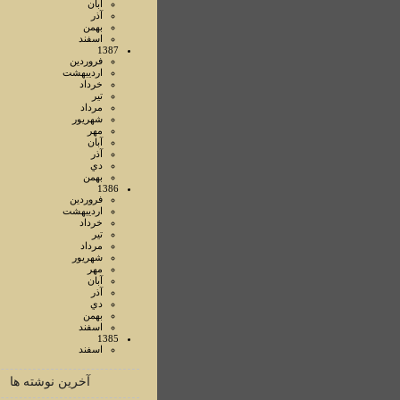
آبان
آذر
بهمن
اسفند
1387
فروردين
ارديبهشت
خرداد
تير
مرداد
شهريور
مهر
آبان
آذر
دي
بهمن
1386
فروردين
ارديبهشت
خرداد
تير
مرداد
شهريور
مهر
آبان
آذر
دي
بهمن
اسفند
1385
اسفند
آخرین نوشته ها