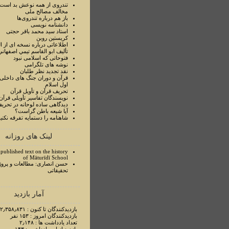
تندروی از همه نوعش بد است 
مخالف مصالح ملی
باز هم درباره تندروی‌ها
دانشنامه نویسی
استاد سيد محمد باقر حجتی
کریستین روبن
اطلاعاتی درباره نسخه ای از ا
تأليف ابو القاسم تيمي اصفهاني
فتوحاتی که اسلامی نبود
نوشه های تلگرامی
نقد تجدید نظر طلبان
قرآن و دوران جنگ های داخلی
اول اسلام
تحريف قرآن و تأويل قرآن
نويسندگان تفاسير تأويلی قرآن
ديدگاهی ساده لوحانه در تحري
آيا شيعه باطن گراست؟
شاهنامه را دستمايه تفرقه نکني
لینک های روزانه
published text on the history
of Māturīdī School
حسن انصاری: مطالعات و پروژ
تحقیقاتی
آمار بازدید
بازدیدکنندگان تا کنون : ۲٫۳۵۸٫۸۳۱ نفر
بازدیدکنندگان امروز : ۱۵۳ نفر
تعداد یادداشت ها : ۲٫۱۴۸