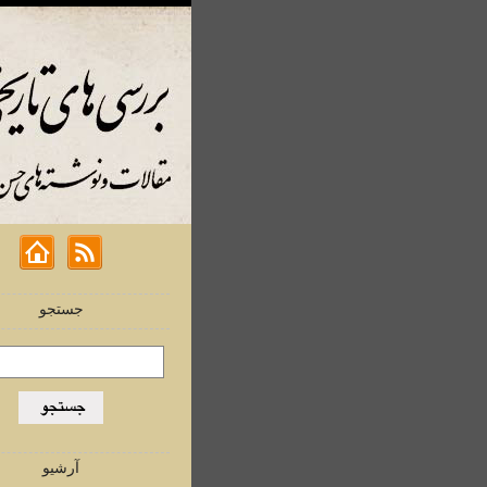
جستجو
آرشیو