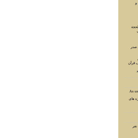
و
لحجة
 صدر
ف قرآن
د
An un
ه های