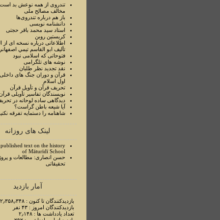
تندروی از همه نوعش بد است 
مخالف مصالح ملی
باز هم درباره تندروی‌ها
دانشنامه نویسی
استاد سيد محمد باقر حجتی
کریستین روبن
اطلاعاتی درباره نسخه ای از ا
تأليف ابو القاسم تيمي اصفهاني
فتوحاتی که اسلامی نبود
نوشه های تلگرامی
نقد تجدید نظر طلبان
قرآن و دوران جنگ های داخلی
اول اسلام
تحريف قرآن و تأويل قرآن
نويسندگان تفاسير تأويلی قرآن
ديدگاهی ساده لوحانه در تحري
آيا شيعه باطن گراست؟
شاهنامه را دستمايه تفرقه نکني
لینک های روزانه
published text on the history
of Māturīdī School
حسن انصاری: مطالعات و پروژ
تحقیقاتی
آمار بازدید
بازدیدکنندگان تا کنون : ۲٫۳۵۸٫۳۴۸ نفر
بازدیدکنندگان امروز : ۴۳ نفر
تعداد یادداشت ها : ۲٫۱۴۸