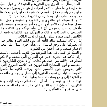
"العبد يسأل: ما الفرق بين الصّورة و الصّيغة؟، و قول السيّ
«فصل» فى ما صار به الأمر أمرا، هل هو أمر بصورته و صيغته.
و این هم پاسخ محقق طوسي که هم دقت او را در بحث ها
دهد و هم اشاره دارد به شارحان الذريعة (نک: ص:18):
"...و أمّا سؤاله عن «الفرق بين الصّورة و الصّيغة و قول الس
فصل فيما صار به الأمر أمرا هل هو أمر بصورته و صيغته، إلى
فأقول: و بحسب فهمى أنّ كلّ هيأة مؤلّفة من الكلمة (الک
الحروف و الحركات و الكلام المؤلّف من الكلمات تابعة للت
التّأليف، فهى صورة لتلك الكلمة أو لذلك الكلام.
ثمّ إن كان للمتكلم بتلك اللّغة أن يورد لتلك الهيأة نظائر فى 
أن يصرفها على وجه قياسيّ إلى هيأة أخرى ليدلّ على معنى 
الاعتبار صيغة، و هى أخصّ من الصّورة.
و السيّد لو اكتفى فى هذا الموضع من كلامه بأحدهما، لاستغن
أراد التّأكيد فى تجريد الأمر عن القرائن الّتي تلحقه و لا ت
لينظر فى دلالته من حيث هو كذلك، [و]لا يفرّق الشّارحون لك
الصّيغة، و أورد المشايخ المذكورون فى كلامه الفروق الّتي رو
كانوا يحومون حول التّفسير الذي أوردته، لكنّهم ما لخّصوا 
تلخيصا شافيا، بل نسبت الصّورة إلى جعل و إيجاد و حلته صد
و الصّيغة إلى وضع يستعمله مستعملوا اللغة.
فهذا ما عندى فيه، و أنا أسأل اللّه- تعالى- دوام أيّامه و ش
الدّارين، إنّه وليّ ذلك و القادر على ما يشاء، و له الحمد حمد
على محمّد و آله الطّاهرين."
سه شنبه ۲۳ خرداد ۱۳۹۶ ساعت ۳:۱۹