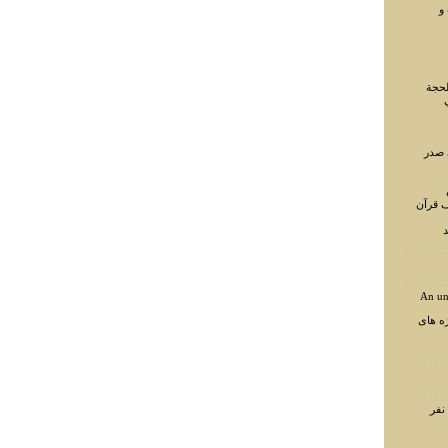
و
لحجة
 صدر
ف قرآن
د
An un
ه های