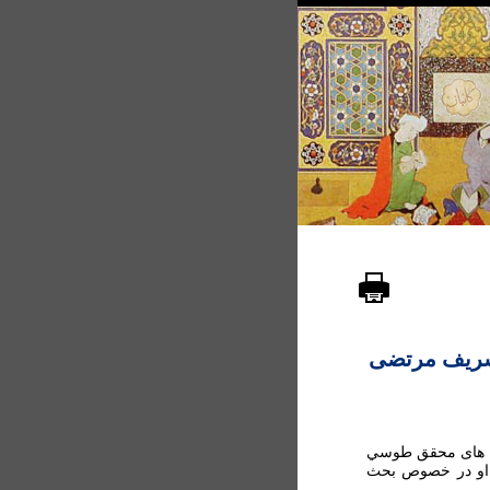
شریف مرتضی
سخ های محقق طوسي
 ( ص 14). متن پرسش او در خصوص بحث