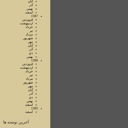
آبان
آذر
بهمن
اسفند
1387
فروردين
ارديبهشت
خرداد
تير
مرداد
شهريور
مهر
آبان
آذر
دي
بهمن
1386
فروردين
ارديبهشت
خرداد
تير
مرداد
شهريور
مهر
آبان
آذر
دي
بهمن
اسفند
1385
اسفند
آخرین نوشته ها