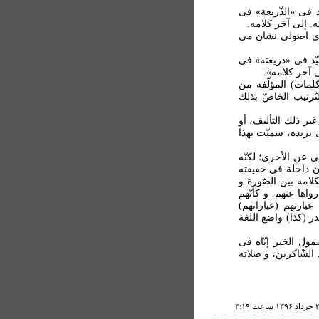
د فى «الذّريعة» فى
 إلى آخر كلامه‏.
ی اصولی نشان می
ّيّد فى «ذريعته» فى
 آخر كلامه».
لمات) المؤلّفة من
ّرتيب الخاصّ بذلك
غير ذلك التأليف، أو
يريده، سميّت بهذا
ى عن الأخرى؛ لكنّه
كون داخلة فى حقيقته
لامه بين الصّورة و
اها عنهم. و كأنّهم
عبارتهم (عباراتهم)
ر (کذا) واضع اللغة
مول الخير إيّاه فى
 الشّاكرين، و صلاته