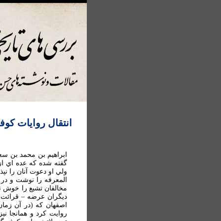
انتقال روايات كوف
گفته شده كه عده اي از 
ولي او دعوت آنان را نپ
المعرفه را نوشت و در 
مخالفان تشيع را خوش ني
ديگران عرضه – قرائت يا
اصفهان كه (در آن زمان
روايت كرد و همانجا نيز