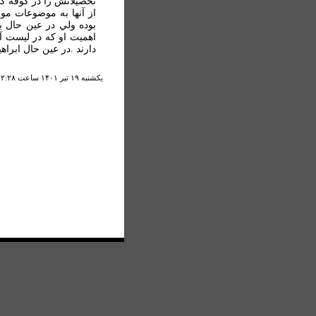
تحصيلاتش را در كوفه گذر
از آنها به موضوعات مو
بوده ولي در عين حال ب
اهميت او كه در ليست آث
دارند .در عين حال ابراهيم
يكشنبه ۱۹ تير ۱۴۰۱ ساعت ۲:۲۸