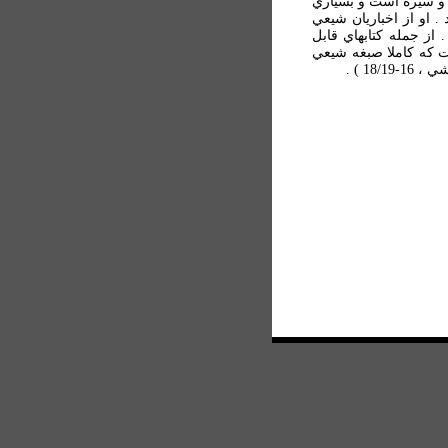
يخ و سيره است و بسياري
 او از اخباريان شيعي
از جمله كتابهاي قابل
ست كه كاملا صبغه شيعي
18 ) .