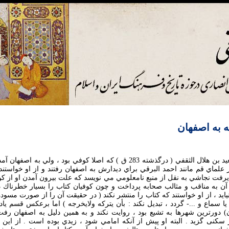
ه به اصفهان
ابراهيم بن محمد بن سعيد بن هلال الثقفي ( درگذشته 283 ق ) كه اصلا كوفي بود ،
علماي قم مانند احمد البرقي براي ديدارش به اصفهان رفتند و از او خواستند
ذيرفت نجاشي به نقل از منبع نامعلومي مي نويسد كه علت بيرون آمدن او از كوف
آن به مناقب و مثالب صحابه پرداخت و چون كوفيان كتاب را بسيار خطرناك د
ايد ، از او خواستند كه كتاب را منتشر نكند ( در حقيقت آن را از صورت مسود
 سماع و ...- گردد ، تبديل نكند : بأن يتركه ولايخرجه ) اما برعکس قسم ياد
) دورترين شهرها به تشيع بود ، روايت نكند و به همين دليل به اصفهان رفت
 سكنی گزيد . البته او پيش از آنكه امامي شود ، زيدي بوده است . از اين 