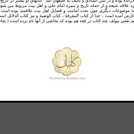
انده بوده و در سن استادي و تاليف به اصفهان آمد . كتابهاي او بيشتر در تار
رد علاقه شيعه و از جمله تاريخ و سيره امام علي و اهل بيت مربوط مي شود .
ه موضوعات ديگري چون بحث امامت و فضايل اهل بيت علاقمند بوده است . 
ارش آمده است ، جدا از كتاب المعرفة ، كتاب الوصية و نيز كتاب الدلائل ا
 ثقفي مولف چند كتاب در فقه هم بوده كه نجاشي از آنها نام برده است ( نجاشي ، 16-/19
Powered by Kateban.com