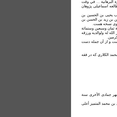
الهجرة البرهانية ... في وقت
العه اسماعيلی پژوهان
طالب يحيی بن الحسين بن
ن بن زيد بن الحسن بن
 روی نسخه هست.
نة ثمان وسبعين وستمائة
لله له ولوالديه ورزقه
کرمين.
است و از آن جمله دست
محمد الکلاري که در فقه
 شهر جمادی الأخری سنة
د بن محمد المتميز أعلی