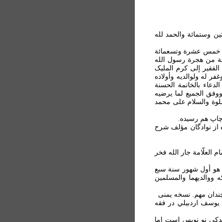
ين وستمائة والحمد لله
ة خمس عشرة وتسعمائة
سنة من هجرة رسول الله
 الفقير إلی کرم المليک
فر له ولوالديه وأولاده
لدعاء بالخاتمة الحسنة
ووفق الجميع لما يرضيه
صلوة والسلام علی محمد
چاپ هم رسيده.
ده از نوادگان مؤلف شرح
ام العلّامة جار الله فخر
ذي هو أول شهور سنة سبع
ه ووالديهما والمسلمين
از يوسف اردبيلي در فقه
 اندکی نو نويس است اما