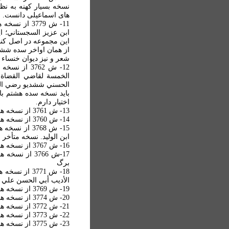
نسخه بسيار کهنه به نظ
های اسماعيلی دانست.
11- ش 3779 
ابن عزيز السجستاني؛ ا
اين مجموعه در اصل کنار
از همان اواخر سده ششم
شعر و نيز ديوان خنساء
12- ش 3762
الخمسة لقاضي القضاة ع
الحسني ششديو رضي الل
بايد نسخه سده هشتم با
اختيار دارم.
13- ش 3761 از نسخه های فهرست نشده: جلد اول دعائم الاسلام متأخر است.
14- ش 3760 از نسخه های فهرست نشده: نسخه مذهّب از ديوان بسحاق طعمة
15- ش 3768 
ابن الوليد. نسخه متأخر
16- ش 3767 از نسخه های فهرست نشده: ديوان علي بن المقرّب النعماني
برگ
18- ش 3771 ا
الأديب أبي الحسن علي بن محمد التها
19- ش 3769 از نسخه های فهرست نشده: ديوان شريف رضي. نسخه يمنی متأخر.
20- ش 3774 از نسخه های فهرست نشده: انوار سهيلي
21- ش 3772 از نسخه های فهرست نشده: نسخه ای از کليات سعدي. نسخه ای پاکيزه.
22- ش 3773 از نسخه های فهرست نشده: خسرو و شیرین
23- ش 3775 