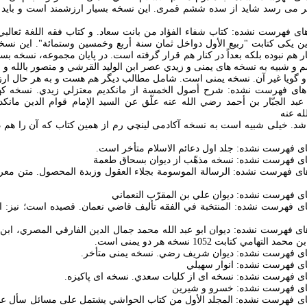
ر می رسد شايد از سده ششم قمری. اين نسخه بسيار ارزشمند است و بايد آ
از نسخه های فهرست نشده: کتاب شفاء الفؤاد من بانت سعاد. و کتاب فقه اللغة ثعال
ين يکی کتابت "ربيع الأول دواخل ثمان سنة أربع وخمسين وستمائة". اين نسخ
 هم نبوده بلکه بعداً در کنار هم قرار گرفته است. در پايان مجموعه، نسخه بس
 و شبيه به نسخه های يمنی و زيدي عصر ابن الوليد القرشي و منصور بالله و 
 و گويا غير آن. نسخه يمنی است. شامل مطالب ديگر هم هست و به هر حال ا
 از نسخه های فهرست نشده: شرح أصول الخمسة از مانکديم معتزلي زيدي. نسخه 
بد الجبّار بن أحمد رضي الله عنه علّق عن السيد الإمام قوام الدين مانک
ه عنه
شد. خيلی شبيه است به نسخه آکادمی لينچي رم از همين کتاب که آن را هم 
از نسخه های فهرست نشده: الرسالة الموسومة بجلاء العقول وزبدة المحصول. متن 
ز نسخه های فهرست نشده: ديوان ابو عبد الله محمد جمال الدين الفارقي المصري، ابن ن
مي کتابت 1052 نسخه هر دو يمنی است.
از نسخه های فهرست نشده: المجلد الأول من کتاب الحواشي يشتمل علی مسائل سأل عنه