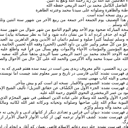
العاملين عبد الله بن زيد رحمه الله ونفع به آمين.
ه الفاضل الکامل محمد بن أحمد الربيعي حفظه الله
باطنة والظاهرة وصلواته علی سيدنا محمد وعترته الطاهرة
بر روی نسخه آمده است.
من هذا التصنيف يوم الجمعة آخر جمعة من ربيع الآخر من شهور سنة اثنتين وثلث
ه وسلّم ...
خة المبارکة ضحوة يوم الأحد وهو اليوم التاسع من شهر شوال من شهور سن
 گونه ای حذف کرده اند تا س نشان داده شود و لذا به نظر سبعمائة بيايد) 
وسلم تسليماً کثيراً صلوة و تسليم دائمان أبد الآبدين ودهر الداهرين بيد العبد
جوّ من کلّ صغير وکبير علي بن داود الخيي (الحيي) وفقه الله لحسن الخاتمة وغ
ع المؤمنين والمؤمنات الأحياء والأموات وهو يسأل من قرأ فيه واطلع عليه ا
يه الأوحد الأمجد محمد بن أحمد الربيعي نسباً الزيدي مذهباً شکر الله سعيه 
له علی سيدنا محمد وآله الأکرمين والحمد لله علی کلّ حال من الأحوال وال
ه بن زيد العنسي، عالم معروف زيدی يمن است در نيمه سده هفتم قمری که به 
 نسخه های فهرست نشده: کتابی فارسی در تاريخ و سير معلوم نشد چيست اما نويسن
يعی و البته کتاب مهمی نيست.
نسخه های فهرست نشده: الجزء الأول من الکشّاف عن حقائق التنزيل// تأليف الشيخ الإم
ود بن عمر الزمخشري النحوي اللغوي رحمة الله عليه.
لف: کمل الجزء الأول والحمد لله وسلام علی عباده الذين اصطفی في شهر المحرّم ال
نبوية سلام الله علی صاحبها وصلواته وتحياته وبرکاته غفر الله لکاتبه ومالک
لی محمد وآله وسلّم وکرّم.
 نسخه های فهرست نشده: کشف الأنوار ترجمه کهن از کتاب الأنوار لأعمال الأبرار 
از نسخه های فهرست نشده: جلد دوم دعائم الاسلام قاضي نعمان که آغاز و انجام آن