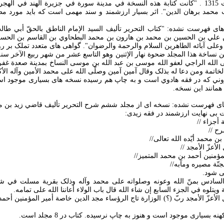
من سادات اليمن. کتابت 1315 . "کانت کتابة هذه النسخة في مدينة سورة في جزيرة الهند في 
يب محمد برهان الدين". اثر بسيار ارزشمند و سند مهمی است که بايد مورد مط
از نسخه های فهرست نشده: "کتاب التحرير تأليف السيد الإمام الناطق بالحقّ أبي 
علي بن الحسين بن محمد بن هارون بن محمد البطحاوي بن القاسم بن الحس
وعلی آبائه الطاهرين السلام والرحمة والرضوان". گواهی های متعدد تملک بر
غ من نساخة هذا المجلد ضحوة نهار الإثنين وهو التاسع عشر من شهر ربيع الآخر س
ی الله الراجي لعفو الله موسی بن عبد الله بن موسی النساخ بمدينة صعدة غفر ا
خاتمة ومن دعا له بذلک وقال آمين آمين وصلّی الله علی محمد الأمين وآله الأ
اروني که در فقه هادوي است و به چاپ هم رسيده نسخه های بسياری موجود 
همانند اين نسخه.
از نسخه های فهرست نشده: نسخه ای از مجلد ششم شرح التحرير تأليف قاضي زيد بن 
بی نهايت ارزشمند در فقه زيدی:
أجزاء //
ح //
ن محمد أيّده الله تعالی//
لأعزّ الأمجد //
مؤمنين أحمد بن محمد المتميز//
جنّة مصيره ومآبه//
ی شود.
 الجزء السادس بمنّ الله وعونه وصلواته علی محمد وآله وذلک بقرية مسلت في
وه في الجزء السابع إن شاء الله قال باب الولاء أعاننا الله علی تمامه.
الأعزّ الأمجد ربّ (؟) الوزارة تاج الرؤساء مجد الدين خاصة أمير المؤمنين أحم
 بسياری موجود است و هنوز به چاپ نرسيده. کتاب در 8 مجلد است.