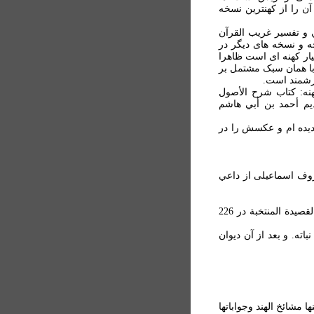
ن را از کهنترين نسخه
بي و تفسير غريب القرآن
ه و نسخه های ديگر در
يار کهنه ای است ظاهرا
با همان سبک مشتمل بر
رزشمند است.
کهنه: کتاب شرح الأصول
ديم أحمد بن أبي هاشم
ديده ام و عکسش را در
معروف اسماعيلی از داعي
17-ش 3766 از نسخه های فهرست نشده: المنتخبة في الفقه تأليف قاضي نعمان. قصيده است؛ نيز: القصيدة المنتخبة در 226
باته. و بعد از آن ديوان
ا مشائخ الهند وجواباتها