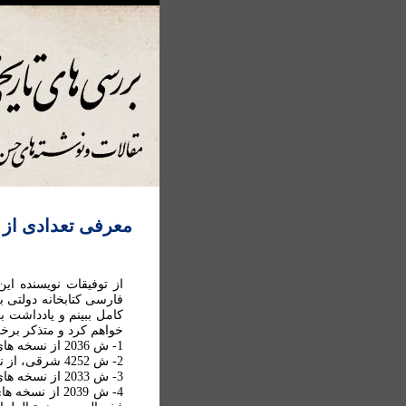
معرفی تعدادی از 
از توفيقات نويسنده اي
فارسی کتابخانه دولتی ب
کامل ببينم و يادداشت 
خواهم کرد و متذکر برخی
1- ش 2036 از نسخه های فهرست نشده: نسخه متأخری از ديوان متنبي. نسخه يمنی است.
2- ش 4252 شرقی، از نسخه های فهرست نشده: نسخه ای از شاهنامه است.
3- ش 2033 از نسخه های فهرست نشده: جلد اول روح الروح فيما حدث بعد المائة التاسعة من الفتن والفتوح. متأخر.
4- ش 2039 از 