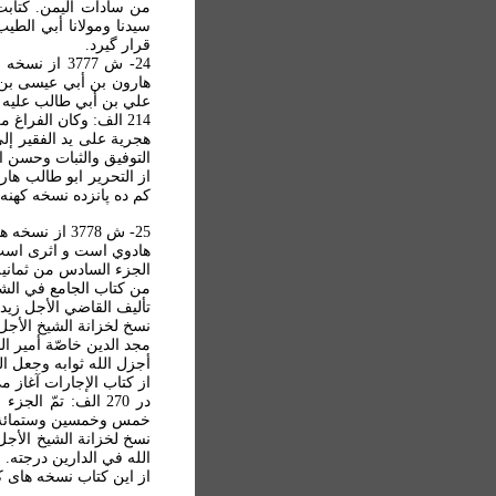
سيدنا ومولانا أبي الط
قرار گيرد.
24- ش 3777 
هارون بن أبي عيسی بن 
علي بن أبي طالب عليه 
214 الف: وکان الفرا
هجرية علی يد الفقير إل
التوفيق والثبات وحسن ال
از التحرير ابو طالب ه
کم ده پانزده نسخه کهنه 
25- ش 3778 
هادوي است و اثری است 
الجزء السادس من ثمانية 
من کتاب الجامع في الشر
تأليف القاضي الأجل زيد ب
نسخ لخزانة الشيخ الأجل ا
مجد الدين خاصّة أمير ال
أجزل الله ثوابه وجعل ال
از کتاب الإجارات آغاز م
در 270 الف: تمّ
خمس وخمسين وستمائة ويتل
نسخ لخزانة الشيخ الأجل 
الله في الدارين درجته.
از اين کتاب نسخه های کهنه