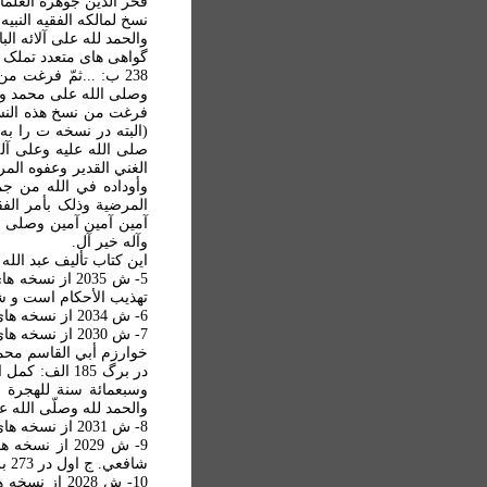
فخر الدين جوهرة العلماء 
نسخ لمالکه الفقيه النبي
والحمد لله علی آلائه ال
گواهی های متعدد تملک 
238 ب: ...ثمّ فرغت 
وصلی الله علی محمد وآل
فرغت من نسخ هذه النس
(البته در نسخه ت را به
صلی الله عليه وعلی آله 
الغني القدير وعفوه المر
وأوداده في الله من جمي
المرضية وذلک بأمر الفق
آمين آمين آمين وصلی ال
وآله خير آل.
اين کتاب تأليف عبد الل
5- ش 2035 از
تهذيب الأحکام است و ش
6- ش 2034 از نسخه های فهرست نشده: الشموس والأقمار. نسخه ای است کم و بيش متأخر.
7- ش 2030 از 
خوارزم أبي القاسم محم
در برگ 185 ا
وسبعمائة سنة للهجرة ال
والحمد لله وصلّی الله ع
8- ش 2031 از نسخه های فهرست نشده: ديوان أبي فراس و تعدادی ديگر از کتابهای ادبی و تاريخی نه چندان مهم. نسخه يمنی
9- ش 2029 از
شافعي. ج اول در 273 برگ.
10- ش 2028 