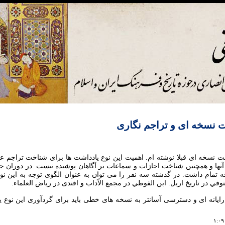
 نسخه ای و تراجم نگاری
ت نسخه ای قبلا نوشته ام. اهميت اين نوع يادداشت ها برای شناخت تراجم ع
 آنها و همچنين شناخت اجازات و سماعات بر آگاهان پوشيده نيست. در دوران ج
ه تمام داشت. در گذشته سه نفر را می توان به عنوان الگوی توجه به اين نو
توفي در تاريخ اربل. ابن الفوطي در مجمع الآداب و افندی در رياض العلماء.
رايانه ای و دسترسی آسانتر به نسخه های خطی بايد برای گردآوری اين نوع يا