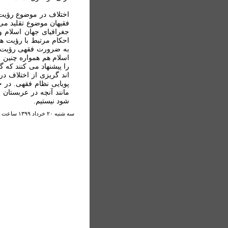
اختلاف در موضوع رؤيت 
فقيهان موضوع تقليد می
جغرافيای جهان اسلام و
احکام مرتبط با رؤيت هل
به ضرورت فقهی رؤيت هل
اسلام هم همواره چنين ب
را پیشنهاد می کنند که گ
اند گریزی از اختلاف در
پويایی نظام فقهی. در 
مانند آنچه در عربستان
شود نیستیم.
سه شنبه ۲۰ خرداد ۱۳۹۹ ساعت ۳:۲۷