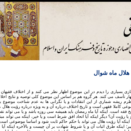
هلال ماه شوال
زی بسياری را ديدم در اين موضوع اظهار نظر می کنند و از اختلاف فقيهان
هار تأسف می کنند. هر گروه هم بر اساس اين موضوع کلی توصيه و نتايج اخل
نظرم ريشه شماری از اين انتقادات و يا نگرانی ها به عدم شناخت موضوع ب
ی کاملا فقهی است و تاريخ اختلاف درباره آن و به ويژه درباره رؤيت هلال 
خ فقه است. اينکه آيا ماه رمضان بايد هميشه سی روزه باشد و يا می تواند نقصان
ا رؤيت آن؟ ديگر اينکه آيا اتحاد افق شرط است و يا خير، اينکه می تواند م
؛ اينکه آيا رؤيت هلال می تواند با حکم حاکم ثابت شود و اساسا موضوعی است
ير؛ اينکه طرق اثبات آن و يا شروط شهادت بر آن چيست و بالأخره اينکه آيا