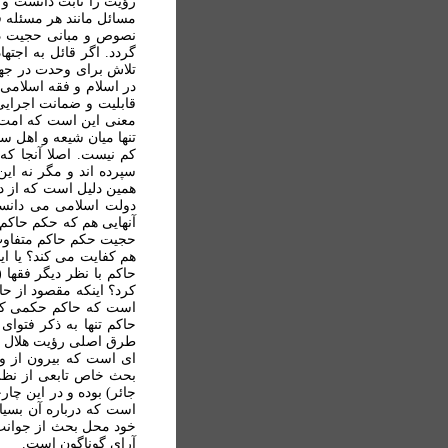
رؤيت را ثابت دانست و 
مسائل مانند هر مسئله 
نصوص و مبانی حجيت در
گردد. اگر قائل به اجت
تلاش برای وحدت در جها
در اسلام و فقه اسلامی.
قابلیت و ضمانت اجرایی
معنی اين است که امت ا
تنها ميان شيعه و اهل س
کم نيست. اصلا آنجا که
سپرده اند و مگر نه اي
همين دليل است که از دي
دولت اسلامی می دانسته
آنهایی هم که حکم حاکم ر
حجيت حکم حاکم متفاوت ا
هم کفايت می کند؟ يا ا
حاکم با نظر ديگر فقها 
کرد؟ اينکه مقصود از حا
است که حاکم حکمی کند 
حاکم تنها به ذکر فتوا
طرق اصلی رؤيت هلال بر
ای است که بيرون از و
بحث خاص تابعی از نظر
جائر) بوده و در اين چ
است که درباره آن بسي
خود محل بحث از جوانب 
آرای گوناگون است.