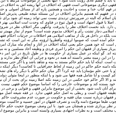
يا بايد با چشم عادی رؤيت ثابت شود.؟ اينها بخشی از موضوعات مرتبط با اين
فقهی ديگری موضوعاتی است فقهی که اختلاف در آنها ريشه اش به اختلاف در ا
 فهم کتاب خدا و سنت و احاديث و همچنين پاره ای از مسائل اصولی و حتی
هاد در فقهيم که هستيم بنابراين اختلاف در اين مسئله نتيجه طبيعی پذيرش ا
ن اسلام که البته در ضرورتش تردیدی نیست نمی تواند زمینه ای شود برای ناد
 اصلا با قبول اجتهاد است و قبول تنوع در فتاوی که وحدت امت اسلامی بهتر
 دارد. باید نخست اختلاف نظر را پذیرفت. وانگهی مگر اختلاف نظر در شروع 
سلامی دچار تشتت رأی و اختلاف مذموم شده است؟ صوم از نماز مهمتر نيس
نت بلکه در داخل هر یک از مذاهب اسلامی هم اختلافات در جزئيات احکام فقه
 حکم آمده است که صوموا لرؤيته وأفطروا لرؤيته مگر نه اين است که تشخ
ن است که خود همين حکم يعنی اينکه اختلاف در آغاز و انجام ماه مبارک امری
رباز بسياری از فقيهان اين حکم را امری فردی و وظيفه آحاد مسلمين و نه مر
 اند. گو اينکه در عمل بسیاری از حکومت ها در طول تاريخ در اين امر دخا
ا در اين زمينه معتبر دانسته اند همه در نحوه و چرایی آن اتفاق نظر ندارند و
ست. اينکه آيا بايد حکم حاکم مستند به بينه و شاهد باشد و يا اگر حتی مست
ينکه دامنه حکم حاکم در این زمینه از لحاظ جغرافیایی تا کجاست؟ ديگر اينک
(و يا حتی علم مؤمنان) بايد چه کرد؟ اگر میان حکم حاکم با دیگر راه های تش
کم کيست و آيا شامل همه فقها می شود و يا اينکه منظور در اینجا متولی دول
و الا اگر حاکم خود حکمی در اين زمينه نکند اصلا زمينه برای بحث از آ
ی خود بسنده کند و موضوعات خارجی را که اساسا موضوع حکم فقهی نيست به 
ای آنان ثابت شود. بخشی از اين موضوع بنابراين فقهی و فتوایی و برخی در
ظيفه فقیهان است و ربطی به اصل حکم فقهی ندارد. در فقه شيعه اصل مو
 فقيهان درباره نسبت ميان فقيه و حکومت در صورت عدم مشروعيت حاکم 
ارچوب طبعا موضوع دامنه ولایت و تصرف فقیهان در امور حسبیه و حاکمیت 
ار نظر پردازی شده و همچنان می شود. با این وصف موضوع حجیت حکم حا
مختلف است و به نظرات اجتهادی بسياری وابسته است و بنابراين موضوع ابع