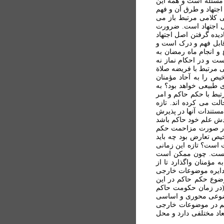
 مسئله است و همه اين
جتهاد و طرق آن و فهم
 کلامی مرتبط باز می
صل اجتهاد است. ضرورت
یده گرفتن اصل اجتهاد
 قابل فهم و درک است و
و انجام ماه رمضان به
ت و در احکام نماز نه
ی مرتبط با فريضه صلاة
يص را به آحاد مؤمنان
 طبيعی خواهد بود؟ به
تبط با حکم حاکم و امر
لت می کرده اند. تازه
 مستندات آنها در پذيرش
ندش علم خود حاکم باشد
ه در صورت مزاحمت حکم
خیص تعارض بود چه باید
ت است؟ تازه اين زمانی
ن نيست. چون ممکن است
مؤمنان واگذارد تا از
 دايره موضوعات خارجی
ضوع حکم حاکم در اين
(در زمان حکومت حاکم
موضوعی محوری و اساسی
کم در موضوعات خارجی
اد مختلفی دارد و محل