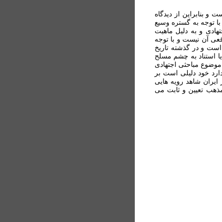
و بنابراين از ديدگاه
ا توجه به گستره وسيع
هادی و به دليل ماهيت
قعی آن نيست و با توجه
است و در گذشته تاريخ
یا استناد به چشم مسلح
د موضوع مباحثی اجتهادی
دارد خود دلیلی است بر
ايران شاهد رويه هایی
مذهب تعیین و ثابت می