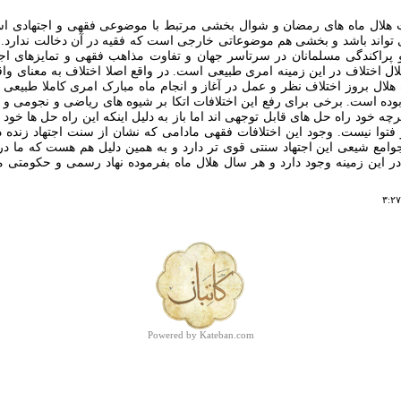
هلال ماه های رمضان و شوال بخشی مرتبط با موضوعی فقهی و اجتهادی است 
 تواند باشد و بخشی هم موضوعاتی خارجی است که فقيه در آن دخالت ندارد. ب
 پراکندگی مسلمانان در سرتاسر جهان و تفاوت مذاهب فقهی و تمايزهای اجت
ال اختلاف در اين زمينه امری طبيعی است. در واقع اصلا اختلاف به معنای وا
ال بروز اختلاف نظر و عمل در آغاز و انجام ماه مبارک امری کاملا طبيعی 
وده است. برخی برای رفع اين اختلافات اتکا بر شيوه های رياضی و نجومی و 
رچه خود راه حل های قابل توجهی اند اما باز به دلیل اینکه این راه حل ها خو
 فتوا نیست. وجود اين اختلافات فقهی مادامی که نشان از سنت اجتهاد زنده 
جوامع شيعی اين اجتهاد سنتی قوی تر دارد و به همين دليل هم هست که ما در 
 در اين زمينه وجود دارد و هر سال هلال ماه بفرموده نهاد رسمی و حکومتی 
Powered by Kateban.com