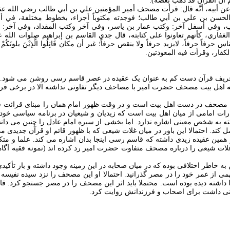
 أن القرآن قد ذهب بعضه):
ن أبيه، أنَّه قال: قرأت مصحف أمير المؤمنين علي بن أبي طالب رضي الله ع
الحسن بن علي بن أبي طالب؛ فوجدته مكتوباً أجزاء، بخطوط مختلفة، في أ
، وفي أسفل آخر: وكتب عمار بن ياسر، وفي آخر وكتب المقداد، وفي آخر: 
غفاري، كأنهم تعاونوا على كتابته، قال جدي القاسم بن إبراهيم صلوات الله عل
لكفار، وقرأت فيه المعوذتين.
حریف قرآن دست کم به عنوان یک عقیده در عصر قاسم رسی روشن می شود. علاو
ه اهل بیت مصحف حضرت امیر با مصاحف دیگر تفاوتی نداشته الا در برخی قرائات
این مصحف در دست اهل بیت است و در وقت ظهور امام همان را مبنای قرائت ق
بارات امامی از میان اهل بیت است که زیدیان و شیعیان در برنامه سیاسی خود
البته به شخص معینی اشاره ندارد. اما بخشی از سیره امام عادل را چنین می دان
د. احتمالا این باور در میان غلات شیعی که با ظهور قائم او قرآن جدیدی می
ر همین عقیده زیدی داشته که قاسم رسی اینجا بدان اشاره می کند. علما و مت
ات شیعی را درباره مصحف متفاوت حضرت امیر رد کرده اند (نمونه فقیه آگا
 از عمر خود را در مصر گذرانید. احتمالا او این مصحف را نزد سیده نفیس
 داشته دیده بوده است. محتملا باید اثر این مصحف را در مصر جستجو کرد. قا
ی داشت برای اصحاب و فرزندانش روایت کرد.