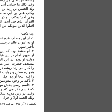
رساله الرد على من زعم
وفي ذلك ما حدثني أبي ع
ولد الحسن بن زيد بن 
وكتب علي بن أبي طالب
وفي آخر: وكتب أبو ذر ال
اقتلوا الذين يلونكم من ا
چند نکته:
۱- از این مطلب عدم ت
او به عنوان عالم برجست
تأخیر سور.
۲- او معتقد بوده که 
از ظهور امام در این ع
دولت او بوده اند. این 
مصحف حضرت امیر عمل کن
را کنار می زند ریشه د
همواره سخن و روایت غل
را قبلا اینجا آورده ام).
۳-تأکید بر وجود معوذتین به خاطر اختلافی بوده که در میان صحابه در این زمینه وجود داشته و باز تأکیدی است بر عدم تحریف.
۴- قاسم رسی بخش مهمی
که قاسم ذکر می کند را
وقتی در رس مدینه سکن
ولله الحمد اولا وآخرا.
يكشنبه ۱۱ آذر ۱۳۹۷ ساعت ۸:۲۱