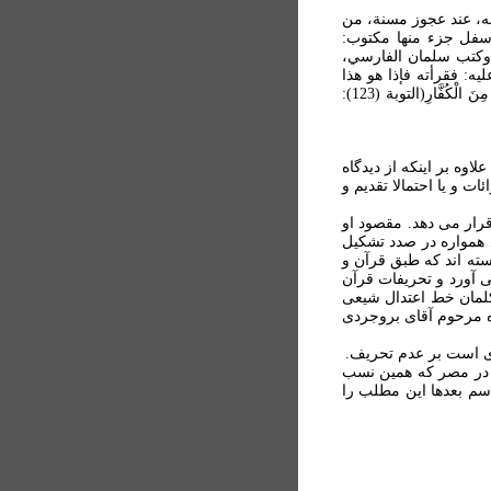
نه، عند عجوز مسنة، من
سفل جزء منها مكتوب:
وكتب سلمان الفارسي،
يه: فقرأته فإذا هو هذا
القرآن الذي في أيدي الناس حرفاً حرفاً، لايزيد حرفاً ولا ينقص حرفاً؛ غير أن مكان قَاتِلُوا الَّذِيْنَ یلونَكُمْ مِنَ الْكُفَّارِ(التوبة (123):
ه بر اینکه از دیدگاه
 و یا احتمالا تقدیم و
رار می دهد. مقصود او
 همواره در صدد تشکیل
سته اند که طبق قرآن و
 آورد و تحریفات قرآن
کلمان خط اعتدال شیعی
ه مرحوم آقای بروجردی
ه در مصر که همین نسب
سم بعدها این مطلب را