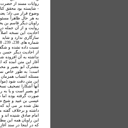
روايات مسند از حضرت ام
- شايسته بود محقق کتا
وضوح قرار می داد؛ يعن
به هر حال ظاهراً مسئو
راويان ديگر قاسم بن يح
روایت و از آن جمله در
احادیث اين نسخه اصلاً
سازگاری ندارد و شايد 
نسبت داده نشده و شگفت
از احاديث ديگر حسن ب
نداشته به آن افزوده شد
آغاز اين متن آمده که 
مشترک ابو بصير و محمد
است؛ به طور خاص نسخه
مسئله انتساب همزمان ب
اين متن دقت شود (موارد
آنها آشکارا تصحيف نسخه
ابو بصير است و يا به 
صورت گرفته بوده اما د
عيسی بن عبيد و شيخ صد
نقل شده بر می آيد که 
داشته و برخلاف گفته م
امام صادق شنيده اند و 
اين راويان همه اين مطال
که در اينجا در سند آغا