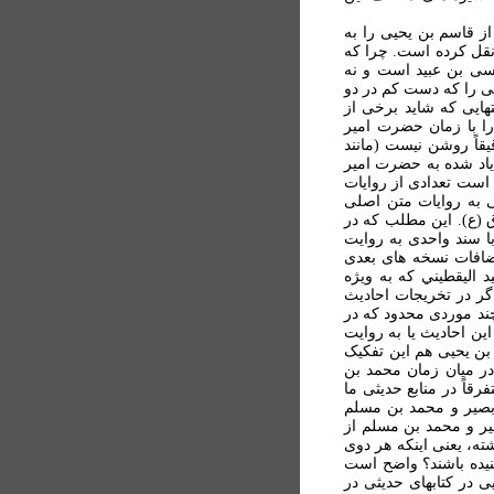
ز قاسم بن يحيی را به
نقل کرده است. چرا که
يسی بن عبيد است و نه
نی را که دست کم در دو
هايی که شايد برخی از
را با زمان حضرت امير
قاً روشن نيست (مانند
بعی ديگر احاديث ياد شده به حضرت امير
است تعدادی از روايات
 به روايات متن اصلی
ق (ع). اين مطلب که در
ا سند واحدی به روايت
اضافات نسخه های بعدی
اليقطيني که به ویژه
گر در تخريجات احاديث
چند موردی محدود که در
ين احاديث يا به روايت
بن يحيی هم اين تفکيک
در ميان زمان محمد بن
اً در منابع حديثی ما
 بصير و محمد بن مسلم
ير و محمد بن مسلم از
ته، يعنی اينکه هر دوی
 شنيده باشند؟ واضح است
ی در کتابهای حديثی در