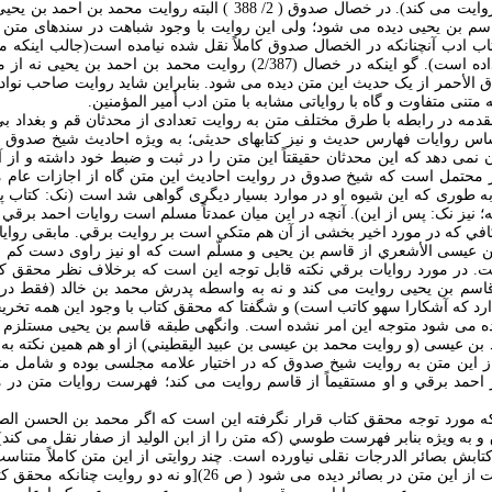
حديثی از همين متن را روايت می کند). در خصال صدوق ( 2/ 388 ) البته رو
لقاسم بن يحيی ديده می شود؛ ولی اين روايت با وجود شباهت در سندهای متن 
ب ادب آنچنانکه در الخصال صدوق کاملاً نقل شده نيامده است(جالب اينکه م
مستدرکات متن قرار نداده است). گو اينکه در خصال (2/387) روايت محمد بن 
اق الأحمر از يک حديث اين متن ديده می شود. بنابراين شايد روايت صاحب نواد
تنی متفاوت و گاه با رواياتی مشابه با متن ادب أمير المؤمنين.
قدمه در رابطه با طرق مختلف متن به روايت تعدادی از محدثان قم و بغداد بی
اس روايات فهارس حديث و نيز کتابهای حديثی؛ به ويژه احاديث شيخ صدوق ارا
نمی دهد که اين محدثان حقيقتاً اين متن را در ثبت و ضبط خود داشته و از آ
ار محتمل است که شيخ صدوق در روايت احادیث اين متن گاه از اجازات عام م
ه طوری که اين شيوه او در موارد بسيار ديگری گواهی شد است (نک: کتاب پي
ه؛ نيز نک: پس از اين). آنچه در اين ميان عمدتاً مسلم است روايات احمد برقي
افي که در مورد اخير بخشی از آن هم متکی است بر روايت برقي. مابقی رواي
ن عيسی الأشعري از قاسم بن يحيی و مسلّم است که او نيز راوی دست کم ب
. در مورد روايات برقي نکته قابل توجه اين است که برخلاف نظر محقق ک
دارد که آشکارا سهو کاتب است) و شگفتا که محقق کتاب با وجود اين همه تخري
ده می شود متوجه اين امر نشده است. وانگهی طبقه قاسم بن يحيی مستلزم 
 بن عيسی (و روايت محمد بن عيسی بن عبيد اليقطيني) از او هم همين نکته 
اين متن به روايت شيخ صدوق که در اختيار علامه مجلسی بوده و شامل مت
مورد توجه محقق کتاب قرار نگرفته اين است که اگر محمد بن الحسن الصفّا
ه ويژه بنابر فهرست طوسي (که متن را از ابن الوليد از صفار نقل می کند)،
کتابش بصائر الدرجات نقلی نياورده است. چند روايتی از اين متن کاملاً متناس