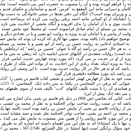
 را فراهم آورده بوده و آن را منسوب به حضرت امير می دانسته است؛ شايد ب
کاتبان و دبيرانی مانند ابن المقفع به "فرس" قديم و ساسانيان و حکمای قديم 
بان و وزيران بوده است؟). آنگاه اين دفتر بعدها در سنتی خانوادگی به دست نو
 آنچنانکه از او کسانی مانند احمد برقي روايت می کرده اند برساخته است؛ 
يث نبوی و يا از امامان را بدان افزوده و آنگاه بخشی از احاديث متن تازه ر
 محمد بن مسلم از امام صادق فرانموده است. او محتملاً خود بخش عمده ای
يت از پيامبر و يا امامان (و به ويژه به روايت ابو بصير و يا در تعدادی ديگر و 
وضيح خواهيم داد) يافته بوده، منتهی تنها کاری که کرده آن بوده که نيايش حس
به اسنادی ادعايي به روايت حسن بن راشد از ابو بصير و يا محمد بن مسلم ج
. به هر حال حسن بن راشد (و گاه با عنوان "حسين بن راشد" که ارتباطش ب
ث است) روايات متعددی در کتابهای حديثی اماميه دارد که ربطی به متن ما ند
يژه از او در حديث بر می گردد (که مورد توجه فهارس حديث امامی قرار نگ
؟ به ويژه اينکه تعداد زيادی از اين احاديث نه از نواده اش بلکه از طرق
 باشد که او به هر حال در کار روايت حديث بوده است. با اين وصف اين روايا
راشد بايد مورد مطالعه دقيقتری قرار گيرد.
 خود به نقل از فهارس کهنتر امامی و شیعی کتاب قاسم بن يحيی را "آداب ا
(فهرست، 
و همانندی آن را با سنت تأليف کتابهای "ادب" تأليف شده از سوی طيفهای مخت
 می دهد (نک: پيش از اين).
- برخلاف نظر محقق کتاب، کتابی که نجاشي (ش 866) در ذيل نام قاسم بن يحيی بدان
باشد که در سنت روایت صاحب نوادر الحکمة و به نقل از محمد بن عيسی ب
تر از روايات قاسم بن يحيی از نيايش حسن بن راشد بوده است (البته تنها يک
ن از محمد بن احمد بن يحيی، صاحب نوادر الحکمة نقل شده و سند مشابه است 
در اين مورد قاسم روايتی را از همين متن منسوب به نيايش نقل می کند). به
تنها با يک استثناء) که به نقل اين متن اهتمام داشته اند اشاره ای به طريق
در آثارشان ندارند و اين خود سؤال برانگيز اس