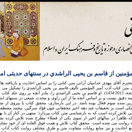
مؤمنين از قاسم بن يحيی الراشدي در سنتهای حدیثی اما
رم آقای مهدی خداميان آرانی متن کتابی را بر اساس احاديث و بازيافته ها
ان متن کتاب آدب أمير المؤمنين تأليف قاسم بن يحيی الراشدي را تشکيل می 
من: طبع بيروت، دار الحجة، 1434/2013). او قاسم بن يحيی الراشدي را، بنابر آنچه بر روی 
ه دقيق نيست و بر اساس آنچه ما از اين راوی و محدث شيعی در سنتهای ام
زين سده سوم فعال بوده باشد. در اين بازسازی، محقق کتاب با پيروی از ش
متکی است بر تحقيقات چند دهه اخير محققانی چون فؤاد سزگين، محمد مصط
تلاش کرده است که به بازشناسی متن کتاب بپردازد؛ منتهی در کنار آن با به
ه ظاهراً در سالهای اخير از سوی يکی از فضلاء مطرح شده تلاش کرده نشا
 روايت می شده است. محقق کتاب تلاش و همت فوق العاده ای از خود نشان دا
 احاديث و نيز منابع روايات متفاوت متن و طرق مختلف روايت کتاب آداب أم