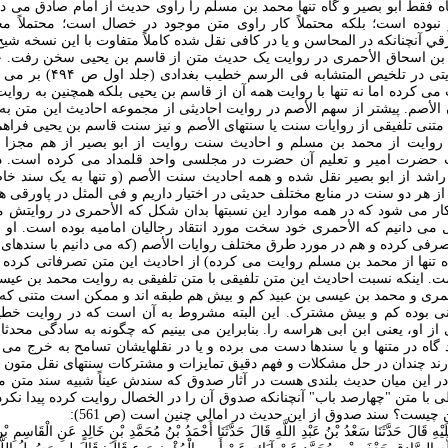
ه فقط ابو بصير و گاه تنها محمد بن مسلم را راوی حديث از امام صادق می د
 نبوده است؛ بلکه محتملاً کار راوی متن موجود در خصال است؛ محتملاً م
قي آنچنانکه در المحاسن و يا در کافی نقل شده کاملاً متفاوت با اين نسخه 
م بن اسحاق الأحمری در روایت یک حدیث متن از قاسم بن یحیی سخن رفت. ح
الأحمری، چنانکه از روایتی در ت
ی کرده اما نه تنها با روایت همه آن از قاسم بن یحیی بلکه همچنین به روایت
ن الأصم. پیشتر از سهم الأصم در روایت احادیثی از مجموعه احادیث این متن ب
متنی تلفیقی از روایات سنت یا سنتهای الأصم و نیز سنت قاسم بن یحیی فراه
وایت از محمد بن مسلم و احادیث سنت روایت از ابو بصیر از هم مجزا بو
 حضرت امیر و تعلیم آن حضرت در مجلسی واحد قلمداد می کرده است. در 
شد از ابو بصیر نقل شده و همه احادیث سنت الأصم (و تنها به یک سند خا
که از هر دو سنت در منابع مختلف حدیثی در اختیار داریم و فی المثل در پاورقی
ر می شود که در همه موارد این نسبتها بدان شکل که الأحمری در روایتش مد 
ی دانیم که الأحمری خود سخت مورد انتقاد رجالیان امامیه بوده است. او احت
فی کرده و هم در مورد طرق مختلف روایات الأصم (که می دانيم با سندهای م
 گاه تنها از محمد بن مسلم روايت می کرده) از احادیث این متن تصرفاتی کرده 
. اینکه نسبت احادیث این متن تلفیقی با متن تلفیقی به روایت محمد بن عیسی 
مری و محمد بن عیسی بن عبید کم و بیش هم طبقه اند و ممکن است متنی که 
متنی بوده کم و بیش مشترک. این البته مشروط به آن است که در روایت خطی
 از او، یعنی ابن ابی هراسه را. بنابراین می بینیم که چگونه به سادگی محدثان
ند گاه در متنها و یا سندها دست می برده و یا در نقلهایشان تسامح به خرج می 
ارند چندان در حل مشکلات و فهم دقیق تمایزات و مشترکات سنتهای نقل متون 
در اين ميان حديث بلندی هست در آثار صدوق که سندش عيناً شبيه سند متن 
ی با متن "چهارصد باب" آنچنانکه صدوق آن را در الخصال روايت کرده پيدا نکر
 چيست؟ سند صدوق از اين حديث در امالي چنين است (ص 561):
لَيْهِ قَالَ حَدَّثَنَا سَعْدُ بْنُ عَبْدِ اللَّهِ قَالَ حَدَّثَنَا أَحْمَدُ بْنُ مُحَمَّدِ بْنِ خَالِدٍ عَنِ الْقَاسِمِ