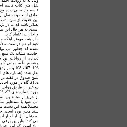
ولی نه به روايت احمد 
نقل متن کتاب قاسم است
قاسم بن يحیی ديده می 
صادق است و نه نقل آن 
اين حديث از متن ادب أ
بصائر باشد که ما در پ
است. به هر حال اين مو
و اجازات اعتماد کرد.
- از همه مهمتر اينکه م
نشده که چطور می توان 
احاديث مشابه يک منبع م
تعدادی از روايات اين ک
106، 107، 
شيخ صدوق در فقيه بر ا
152). گاه در مورد اح
دو غير از طريق روايي ح
از حريز از محمد بن مسل
می شود با سندهایی متفا
محتملاً همه اين دست من
سند معين بوده است. جا
به دنبال نقل از او از ا
می کند؛ بنابراين برقي خ
زياد است که اين احتما