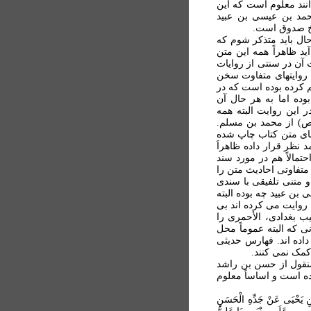
انند معلوم است که اين
حمد بن عيسی بن عبيد
شيخ صدوق است.
ال باید متذکر شوم که
لخیص المتشابه فی الرسم خطیب بغدادی (جلد اول ص ۴۹۴) بر می آید ظاهراً همه این متن
 آن در سنتی از روایات
ه روایتهای متفاوت سخن
م کرده بوده است که در
ده اما به هر حال آن
این روایت البته همه
ص) از محمد بن مسلم.
 های متن کتاب چاپ شده
نظر قرار داده ظاهراَ
مالاً هم در مورد سند
تفاوتی احاديث متن را
و متنی تلفیقی با سندی
بن عبید چه بوده البته
روایت می کرده اند بی
ب بغدادی، الأحمری را
ی که البته عموماً محل
داده اند. فهارس حدیثی
کمک نمی کنند.
منقول از حسن بن راشد
ده است و اساساً معلوم
 بْنِ يَحْيَى عَنْ جَدِّهِ الْحَسَنِ