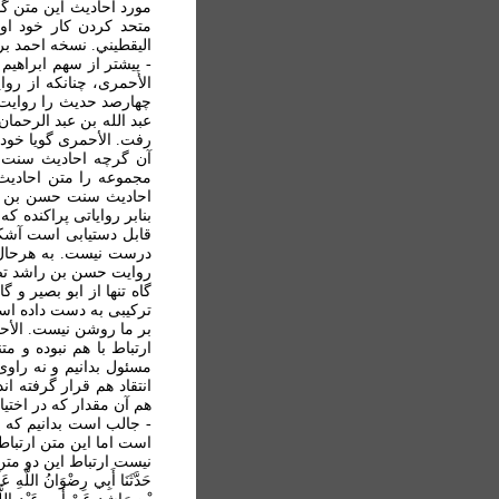
مورد احاديث اين متن گا
متحد کردن کار خود او
اليقطيني. نسخه احمد بر
- پیشتر از سهم ابراهی
چهارصد حدیث را روایت م
عبد الله بن عبد الرحما
رفت. الأحمری گویا خود 
آن گرچه احادیث سنت ر
مجموعه را متن احادیث
احادیث سنت حسن بن را
بنابر روایاتی پراکنده 
قابل دستیابی است آشکا
درست نیست. به هرحال م
روایت حسن بن راشد تصر
گاه تنها از ابو بصير و
ترکیبی به دست داده است
بر ما روشن نیست. الأح
ارتباط با هم نبوده و 
مسئول بدانیم و نه راوی
انتقاد هم قرار گرفته ا
هم آن مقدار که در اختی
- جالب است بدانيم که 
است اما اين متن ارتباط
نيست ارتباط اين دو متن
حَدَّثَنَا أَبِي رِضْوَانُ اللَّهِ عَ