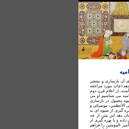
میه
ی آن بازسازی و منتشر
دهد (چاپ مورد مراجعه
جلد کتاب آمده، از اعلام قرن دوم
اميه می شناسيم او می
يوه معمول در بازسازی
فی الأعظمي، موتسکی و
ره گيری از شيوه ای به
ن دهد اين متن از چه
ده و با بهره گيری از
ير المؤمنين را فراهم