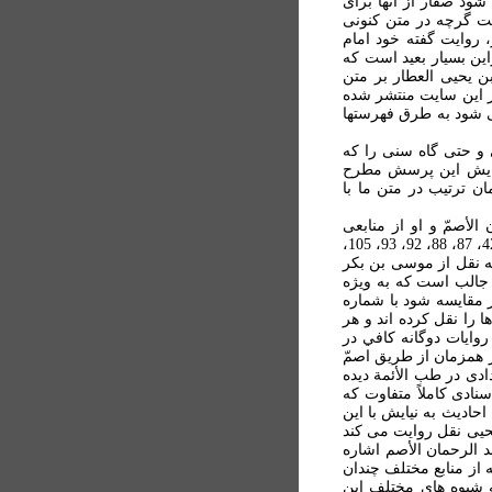
د صفّار از آنها برای
يت گرچه در متن کنونی
 روايت گفته خود امام
ين بسيار بعيد است که
ن يحيی العطار بر متن
ر اين سايت منتشر شده
ی شود به طرق فهرستها
ی و حتی گاه سنی را که
نداده و برايش اين پرسش مطرح
ن ترتیب در متن ما با
الأصمّ و او از منابعی
مشخص با سندهایی کاملاً متفاوت با سند حسن بن راشد نقل شده است( شماره های 2، 4، 9، 17، 34، 42، 87، 88، 92، 93، 105،
شد به نقل از موسی بن بکر
1، 149، 151، 153، 154، 157، 164 و موارد ديگر و جالب است که به ويژه
 مقايسه شود با شماره
ا را نقل کرده اند و هر
روايات دوگانه کافي در
بن عمر و نيز همزمان از طريق اصمّ
ادی در طب الأئمة ديده
نادی کاملاً متفاوت که
حاديث به نيايش با اين
حيی نقل روايت می کند
بد الرحمان الأصم اشاره
ه از منابع مختلف چندان
ه شيوه های مختلف اين