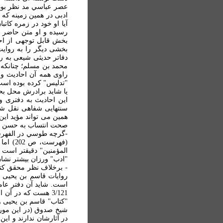
عصر عباسي مد نظر بوده
ادبی در همين زمينه که 
آيا او خود در زمره کات
رسيده و او متن حاضر را
بخش قابل توجهی از احاد
بخشی ديگر را به روايت
دفاتر حديثی شيعی به روا
محمد بن مسلم؛ چنانکه ت
راوی همه آن احاديث و 
"تدليس" کرده بوده است
يا شايد برادرش محل بح
اين احاديث به دفتری و
سنتهایی شفاهی نقل شده
همين می تواند مؤيد اين
صحت انتساب به حسن بن 
-گرچه طوسي در الفهرست
المؤمنين" دقيقتر است 
"ادب" ورزان بيشتر نشان
روايات قاسم بن يحيی 
است. شايد آن دفتر عام
3/121 هست که در آ
"کتاب" قاسم بن يحيی و 
شيخ صدوق (در اين مورد 