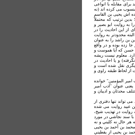
رای مقابله با انواعی
منسوب می کرده اند (نه
اده اش يحيی بن القاسم
بدين ترتيب که محتملاً
ا به روايت ابو بصير و
 از اين احاديث را در
البته محدودتر به روايت
ن بن راشد را به عنوان
ا زده بوده و در واقع
ا حسن که آيا هموست و
ارد. معلوم نيست ريشه
رفته) و يا احاديث در
 ديگری نقل شده است و
ت از لحاظ طبقه راوی و
مير المؤمنين" خوانده
ص 202) اما عنوانی که برقی در المحاسن در يکجا به متن داده (نک: المحاسن، 1/ 215)، يعنی عنوان "ادب امير
لف محدثان و اديبان و
 اشاره می کند می تواند تنها دفتری از
ن عبيد روايت می شده
 روايت در تهذيب شيخ،
با سند نجاشي در مورد
 هر حال نه کليني و نه
 محمد بن أحمد بن يحيی
ت (تنها استثنا: در علل الشرايع، 2/346-347 ، محمد بن احمد بن يحيی از يقطيني