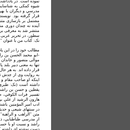
نموده است. در يادداشت 
شيوه کمکی به شناسايی 
مدرسي و ديگران با بهر
قرار گرفته بود. نويسن
مشتمل بر بازسازی متن
آينده نه چندان دوری م
منتشر شد به معرفی برخی
سطور، در تحرير عربی آ
نک: کتاب من با عنوان "ام
مطالب خود را در اين ي
موالی منصور و خاندان ع
قرار داده اند. به هر حا
به روايت وی از جدش تض
اينکه او صاحب مقام و 
يقطين و حسن بن راشد ب
ادب امير المؤمنين باشد؛
در سنتهای شيعی و حديثی
متن "الراهب و الراهب
از مدرسی طباطبايي، ذي
راشد و نسبت او با حسن
دست نوشته ای داشته که