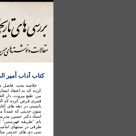
کتاب آداب أمير ال
خلاصه بحث: فاضل محت
کرده که به اعتقاد ايش
قمری فرض کرده که البت
بايستی در دهه های آغا
متون حديثی که عمدتاً 
استاد دکتر حسين مدرسی 
نام "طريقه فهرستی" ک
طرقی در سنتهای اماميه
سی دی های حديثی منابع