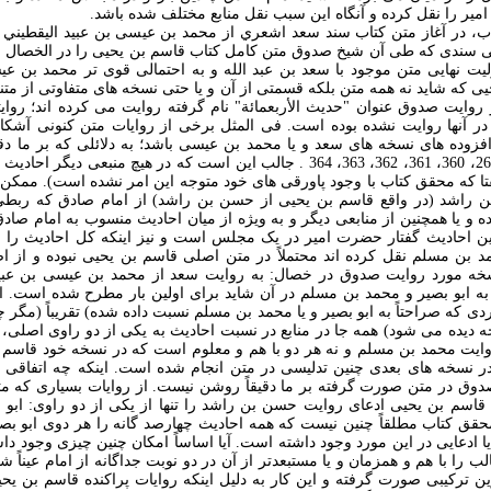
ير را نقل کرده و آنگاه اين سبب نقل منابع مختلف شده باشد.
ب، در آغاز متن کتاب سند سعد اشعري از محمد بن عيسی بن عبيد اليقطيني ا
ی سندی که طی آن شيخ صدوق متن کامل کتاب قاسم بن يحيی را در الخصال 
ليت نهايی متن موجود با سعد بن عبد الله و به احتمالی قوی تر محمد بن ع
يی که شايد نه همه متن بلکه قسمتی از آن و يا حتی نسخه های متفاوتی از مت
 روايت صدوق عنوان "حديث الأربعمائة" نام گرفته روايت می کرده اند؛ روايت
 در آنها روايت نشده بوده است. فی المثل برخی از روايات متن کنونی آشکا
افزوده های نسخه های سعد و يا محمد بن عيسی باشد؛ به دلائلی که بر ما دقي
شماره های 238، 239، 268، 360، 361، 362، 363، 364 . جالب اين است که در هيچ من
ا که محقق کتاب با وجود پاورقی های خود متوجه اين امر نشده است). ممکن 
ن راشد (در واقع قاسم بن يحيی از حسن بن راشد) از امام صادق که ربطی
ه و يا همچنين از منابعی ديگر و به ويژه از ميان احاديث منسوب به امام صاد
اين احاديث گفتار حضرت امير در يک مجلس است و نيز اينکه کل احاديث را ب
 بن مسلم نقل کرده اند محتملاً در متن اصلی قاسم بن يحيی نبوده و از 
 مورد روايت صدوق در خصال: به روايت سعد از محمد بن عيسی بن عبيد 
ه ابو بصیر و محمد بن مسلم در آن شاید برای اولین بار مطرح شده است. ا
ی که صراحتاً به ابو بصير و يا محمد بن مسلم نسبت داده شده) تقريباً (مگر 
 ديده می شود) همه جا در منابع در نسبت احاديث به يکی از دو راوی اصلی، ا
روايت محمد بن مسلم و نه هر دو با هم و معلوم است که در نسخه خود قاسم 
ر نسخه های بعدی چنين تدليسی در متن انجام شده است. اينکه چه اتفاقی 
وق در متن صورت گرفته بر ما دقيقاً روشن نيست. از روايات بسياری که متفرق
قاسم بن يحيی ادعای روايت حسن بن راشد را تنها از يکی از دو راوی: ابو
حقق کتاب مطلقاً چنين نيست که همه احاديث چهارصد گانه را هر دوی ابو بص
يا ادعايی در اين مورد وجود داشته است. آيا اساساً امکان چنين چيزی وجود داش
ب را با هم و همزمان و يا مستبعدتر از آن در دو نوبت جداگانه از امام عيناً
زين ترکيبی صورت گرفته و اين کار به دليل اينکه روايات پراکنده قاسم بن يحي