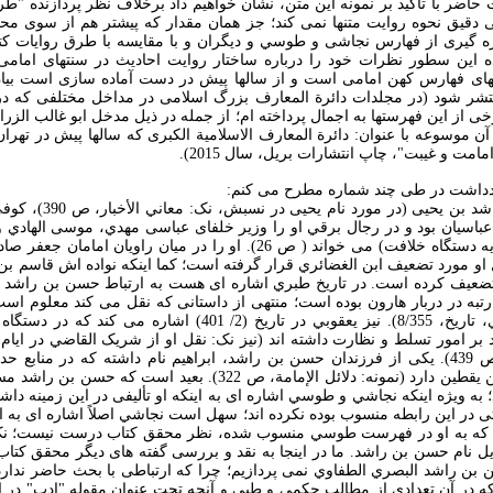
حاضر با تأکيد بر نمونه اين متن، نشان خواهيم داد برخلاف نظر پردازنده "طر
دقيق نحوه روايت متنها نمی کند؛ جز همان مقدار که پيشتر هم از سوی م
ه گيری از فهارس نجاشی و طوسي و ديگران و با مقايسه با طرق روايات کتاب
ده اين سطور نظرات خود را درباره ساختار روايت احاديث در سنتهای امام
های فهارس کهن امامی است و از سالها پيش در دست آماده سازی است بيان 
نتشر شود (در مجلدات دائرة المعارف بزرگ اسلامی در مداخل مختلفی که د
 از اين فهرستها به اجمال پرداخته ام؛ از جمله در ذيل مدخل ابو غالب الزرار
ن موسوعه با عنوان: دائرة المعارف الاسلامية الکبری که سالها پيش در تهرا
امت و غيبت"، چاپ انتشارات بريل، سال 2015).
ادداشت در طی چند شماره مطرح می کنم:
-ابو محمد الحسن بن راشد ب
باسيان بود و در رجال برقي او را وزير خلفای عباسی مهدي، موسی الهادي و 
تنها به معنی دبير بلند پايه دستگاه خلافت) می خواند ( ص 26). او را در ميان
ل او مورد تضعيف ابن الغضائري قرار گرفته است؛ کما اينکه نواده اش قاسم بن ي
عيف کرده است. در تاريخ طبري اشاره ای هست به ارتباط حسن بن راشد با 
رتبه در دربار هارون بوده است؛ منتهی از داستانی که نقل می کند معلوم اس
داشته است (نک: طبري، تاريخ، 8/355). نيز يعقوبي در تاريخ (2/ 401
ر امور تسلط و نظارت داشته اند (نيز نک: نقل او از شريک القاضي در ايام
تفسير فرات الکوفي، ص 439). يکی از فرزندان حسن بن راشد، ابراهيم نام داشته که در منا
هارون الرشيد از علي بن يقطين دارد (نمونه: دلائل الإمامة، ص 322). ب
 به ويژه اينکه نجاشي و طوسي اشاره ای به اينکه او تأليفی در اين زمينه داشت
 در اين رابطه منسوب بوده نکرده اند؛ سهل است نجاشي اصلاً اشاره ای به او 
ة" که به او در فهرست طوسي منسوب شده، نظر محقق کتاب درست نيست؛ ن
ل نام حسن بن راشد. ما در اينجا به نقد و بررسی گفته های ديگر محقق کتا
 بن راشد البصري الطفاوي نمی پردازيم؛ چرا که ارتباطی با بحث حاضر ندار
 در آن تعدادی از مطالب حکمی و طبی و آنچه تحت عنوان مقوله "ادب" در اص