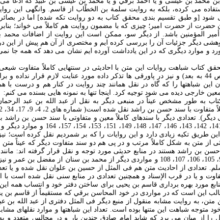
بن محمد بن عيسی و يا احمد برقي و يا محمد بن عيسی بن عبيد که ادعا می شو
فاده می کرده، بلکه به روايت سلمة بن الخطّاب از قاسم. وانگهی اين روا
شود [و طبق تقسيم بندی محقق کتاب به دو روايت تکه شده] اما در بصائر،
حضرت از حضرت امير؛ چيزی که با مضمون روايت هم کاملاً می خواند؛ بنابرا
مير المؤمنين باشد. از ديگر سو، ممکن است اين روايت از اضافات محمد ب
ژوهشی ديگر جزئيات آن را بررسی کرده ايم و مختصری از آن هم پيش از اين د
رد و موارد ديگری که در اين يادداشت آورده ايم نشان می دهد که همه جا نم
حقق کتاب شباهت روايات اين متن با احاديثی در سنتهايی کاملاً متفاوت شيع
خود او هم در مقدمه (ص 44 به بعد) و نيز در پاورقی ها تذکر داده مورد عنايت لازم قرار 
اين شباهتها را که گاه در نقل همانند چند روايت در کنار هم و درست با هما
عين خارجی دیده می شود توجيه کرد. اينجا تنها به نمونه هايی بسنده می کنم:
تاب به طور مشخص عيناً در منبعی ديگر به نقل از عبد الله بن عبد الرحمان 
108 و مواردی ديگر). تعدادی ديگر با سندهای کاملاً معين و متفاوتی با سند حسن بن را
نقل شده (شماره های 141، 142، 143، 146، 147، 48
ين طريق تکيه زيادی دارد و اين روايات را که بر شمرديم نقل کرده است؛ نيز
اديثی از متن به شکل کاملاً مرتب و در پی هم دو سند متفاوت ديگر که عيناً متن ه
سن بن راشد هستند در منابع حديثی مورد توجه و نقل قرار گرفته اند: مانند 
مورد شماره های 92، 93، 105، 106، 107، 108 و مواردی ديگر از محمد بن سنان از مفضل 
م. تعدادی از احاديث متن هم فی المثل از حسين بن علوان نقل شده و يا تعد
وت و يا در قرب الإسناد و همچنين تعدادی در منابع سنی نقل شده است با اس
ابع مورد بهره برداری قاسم بن يحيی برای ساختن دفتر خود و انتساب همه اين ا
لب اين است که در مواردی در خود المحاسن برقي که مستقيماً از قاسم بن ي
ين متن، به روايت مشابه منقول از منبع ديگر فی المثل دفتری از عبد الله بن ع
ود متوجه شباهت اين متنها بوده است. تعداد اين شباهتها و موارد نقلهای مشاب
ل را از ميان می برد که شايد امام صادق چندين بار و در مجالس متعدد و ب