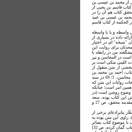
ايت محمد بن احمد بن يحيی از محمد بن عيسی بن
کتاب قاسم بن يحيی از
حقق کتاب هم آن را در
احمد بن يحيی نه از محمد بن عيسی بن عبيد
ر الحکمة از کتاب قاسم
 واسطه و يا با واسطه
ئه داده در بسياری از
ن "نسخه" ای در اختيار
حدثان برای روايت اين
شگفته من در رابطه با
 است در المحاسن و نيز
ات کليني متکی است بر
خشی از متن منقول از
تاب، احمد بن محمد بن
خالد برقي مستقيماً از قاسم بن يحيی روايت می کند و نه به واسطه پدرش محمد بن خالد (فقط در محاسن، 1/ 69 در سند
جات روايات اين متن که
همين امر است؛ چنانکه
به وضوح روشن است (در
ن اين کتاب بوده، سعد
اشعري و صفّار قمي از احمد برقي و او مستقيماً از قاسم روايت می کند؛ فهرست روايات متن در مقدمه محقق، ص 27 و
ر بنابرادعای برخی از
 راوی اين متن بوده به
ب با موضوع کتاب بصائر
است. البته تنها يک روايت از اين متن در بصائر ديده می شود ( ص 26)[و نه دو روايت چنانکه محقق کتاب گمان کرده، ص 32]