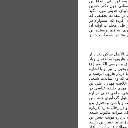
يقه فهرستی" ابداع اين
حققانی چون دکتر حسين
های حديثی مورد تأکيد
ی در مقدمه تحقيقی که
کرده که اميدوارم در
ر طی مجلدات اوليه آن
ي، به قلم نويسنده اين
ن منتشر شده است؛ نيز
ن يحيی (در مورد نام يحيی در نسبش، نک: معاني الأخبار، ص 390)، کوفی الأصل ساکن بغداد از
هارون (به احتمال زياد
 راويان امامان جعفر صادق و موسی الکاظم (ع)
حيی را نيز او با اشاره
دربار هارون الرشيد و
ت که وی تمايلات شيعی
) اشاره می کند که در دستگاه خلافت مهدي، علي بن
 مهدی خليفه عباسی در
بع حديثی امامی نقلی درباره
عيد است که حسن بن راشد مسئول گردآوری همه متن
ه و يا متن و دفتری بدو
در رجال ندارد (درباره
ک: ميراث مکتوب شيعه
ب درباره هويت حسن بن
د). شايد حسن بن راشد
طلاح قديم آن در آغاز